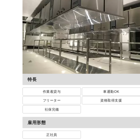
特長
作業着貸与
車通勤OK
フリーター
資格取得支援
社保完備
雇用形態
正社員