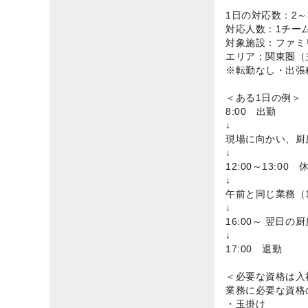
1日の対応数：2～
対応人数：1チーム
対象施設：ファミ
エリア：関東圏（
※転勤なし・出張
＜ある1日の例＞
8:00 出勤
↓
現場に向かい、厨
↓
12:00～13:00 
↓
午前と同じ業務（
↓
16:00～ 翌日
↓
17:00 退勤
＜必要な資格は入
業務に必要な資格
・玉掛け