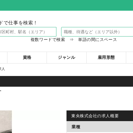
ドで仕事を検索！
複数ワードで検索 ⇒ 単語の間にスペース
資格
ジャンル
雇用形態
求人
す
東央株式会社の求人概要
業種