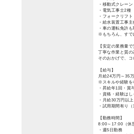
・移動式クレーン
・電気工事士2種
・フォークリフト
・給水装置工事主
・車の運転免許も
※もちろん、すで
【安定の業務量で
丁寧な作業と質の
そのおかげで、コ
【給与】
月給24万円～35
※スキルや経験を
・昇給年1回・賞
・資格・経験はし
・月給30万円以
・試用期間有り（
【勤務時間】
8:00～17:00（
・週5日勤務