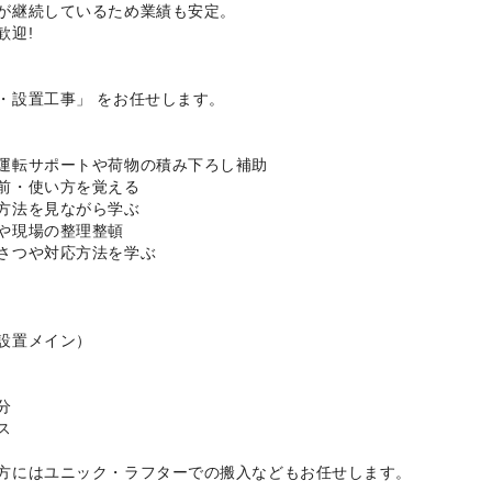
が継続しているため業績も安定。
歓迎!
・設置工事」 をお任せします。
運転サポートや荷物の積み下ろし補助
前・使い方を覚える
方法を見ながら学ぶ
や現場の整理整頓
さつや対応方法を学ぶ
設置メイン）
分
ス
方にはユニック・ラフターでの搬入などもお任せします。