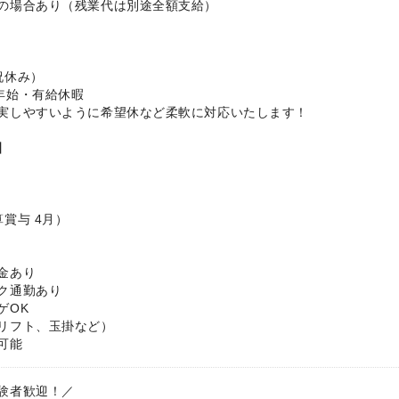
の場合あり（残業代は別途全額支給）
祝休み）
年始・有給休暇
実しやすいように希望休など柔軟に対応いたします！
】
賞与 4月）
金あり
ク通勤あり
ゲOK
リフト、玉掛など）
可能
験者歓迎！／