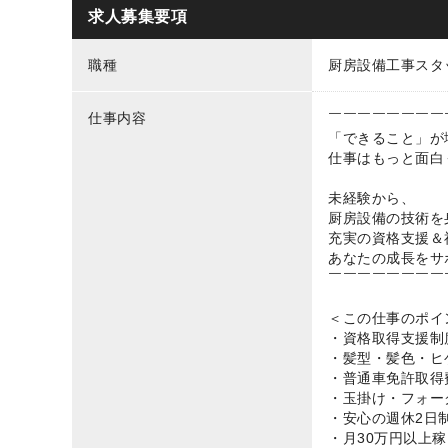
求人募集要項
職種
厨房設備工事スタ
仕事内容
￣￣￣￣￣￣￣￣
「できること」が
仕事はもっと面白
未経験から、
厨房設備の技術を
充実の資格支援＆
あなたの成長をサ
￣￣￣￣￣￣￣￣
＜この仕事のポイ
・資格取得支援制
・髪型・髪色・ヒ
・普通車免許取得
・玉掛け・フォー
・安心の週休2日制
・月30万円以上