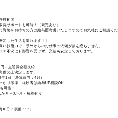
任技術者
取得サポートも可能！（既定あり）
に資格をお持ちの方は給与面考慮いたしますのでお気軽にご相談くだ
安定した生活を送れます！】
高い技術力で、県外からのお仕事の依頼が後を絶ちません。
ロナ不況にも影響を受けず、業績も安定しております。
万円＋交通費全額支給
考慮の上決定します。
与年1回（決算賞与：4月）
っかり考慮！経験者は給与UP相談OK
上も可能！
1か月～3か月・短縮有り）
休憩90分／実働7.5h）