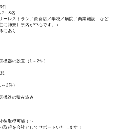
3件
2～3名
リーレストラン／飲食店／学校／病院／商業施設 など
主に神奈川県内が中心です。）
稀にあり
房機器の設置（1～2件）
休憩
1～2件）
の厨房機器の積み込み
社後取得可能！＞
の取得を会社としてサポートいたします！