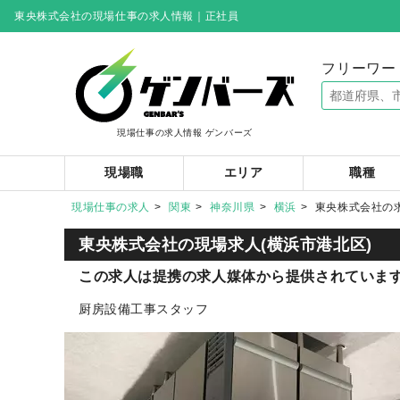
東央株式会社の現場仕事の求人情報｜正社員
フリーワー
現場仕事の求人情報 ゲンバーズ
現場職
エリア
職種
現場仕事の求人
関東
神奈川県
横浜
東央株式会社の
東央株式会社の
現場求人(横浜市港北区)
この求人は提携の求人媒体から提供されていま
厨房設備工事スタッフ