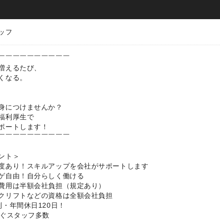
ッフ
￣￣￣￣￣￣￣￣￣￣
増えるたび、
くなる。
身につけませんか？
福利厚生で
ポートします！
￣￣￣￣￣￣￣￣￣￣
ント＞
度あり！スキルアップを会社がサポートします
ゲ自由！自分らしく働ける
費用は半額会社負担（規定あり）
クリフトなどの資格は全額会社負担
・年間休日120日！
稼ぐスタッフ多数