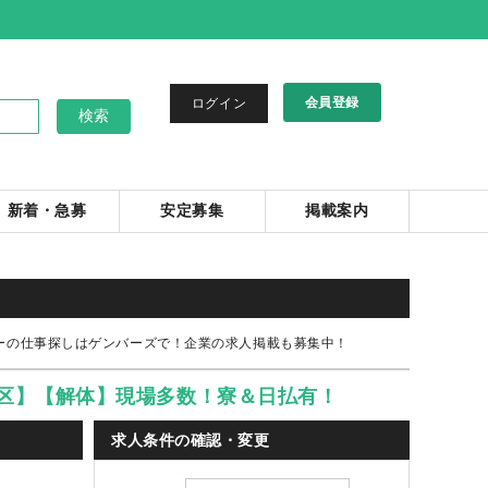
会員登録
ログイン
新着・急募
安定募集
掲載案内
ーの仕事探しはゲンバーズで！企業の求人掲載も募集中！
区】【解体】現場多数！寮＆日払有！
求人条件の確認・変更