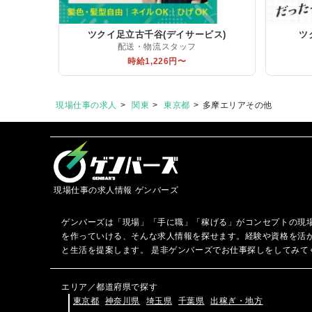
ツクイ足立古千谷(デイサービス)
ツ
配送・物流スタッフ
時給1,226円〜
現場仕事の求人
関東
東京都
多摩エリアその他
現場仕事の求人情報 ゲンバーズ
ゲンバーズは「現場」「手に職」「稼げる」がコンセプトの現
を作っていける、そんな求人情報を探せます。経験や資格を活
と生活を提案します。 是非ゲンバーズでお仕事探しをしてみて
エリア／都道府県で探す
東京都
神奈川県
埼玉県
千葉県
出稼ぎ・地方