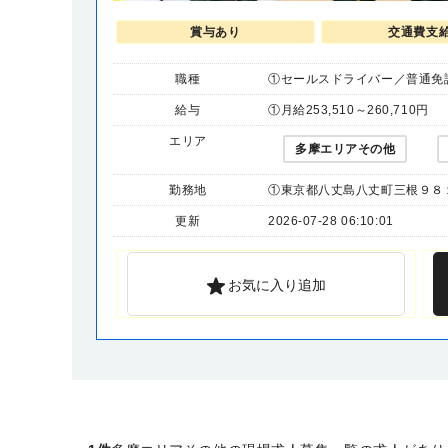
賞与あり
交通費支
職種
①セールスドライバー／普通免許
給与
①月給253,510～260,710円
エリア
多摩エリアその他
勤務地
①東京都八丈島八丈町三根９８１
更新
2026-07-28 06:10:01
お気に入り追加