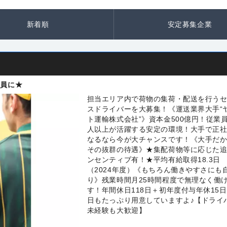
新着順
安定募集企業
社員に★
担当エリア内で荷物の集荷・配送を行う
スドライバーを大募集！《運送業界大手“
ト運輸株式会社”》資本金500億円！従業員
人以上が活躍する安定の環境！大手で正
なるなら今が大チャンスです！《大手だ
その抜群の待遇》★集配荷物等に応じた
ンセンティブ有！★平均有給取得18.3日
（2024年度）《もちろん働きやすさにも
り》残業時間月25時間程度で無理なく働
す！年間休日118日＋初年度付与年休15
日もたっぷり用意していますよ♪【ドライ
未経験も大歓迎】