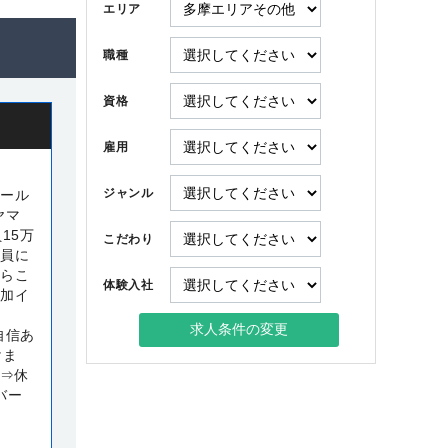
エリア
職種
資格
雇用
ジャンル
セール
ヤマ
15万
こだわり
社員に
からこ
体験入社
追加イ
自信あ
けま
日⇒休
バー