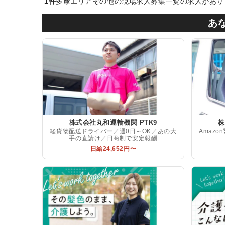
1件
多摩エリアその他の現場求人募集一覧の求人がありま
あ
株式会社丸和運輸機関 PTK9
株
軽貨物配送ドライバー／週0日～OK／あの大
Amaz
手の直請け／日商制で安定報酬
日給24,652円〜