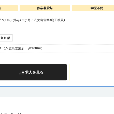
給
作業着貸与
学歴不問
でOK／賞与4.5か月／八丈島営業所(正社員)
東京都
（八丈島営業所 y036869）
求人
を見る