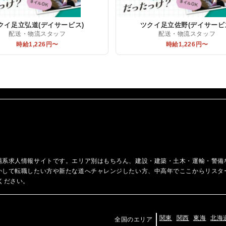
クイ足立弘道(デイサービス)
ツクイ足立佐野(デイサービ
配送・物流スタッフ
配送・物流スタッフ
時給1,226円〜
時給1,226円〜
場系求人情報サイトです。エリア別はもちろん、建設・建築・土木・運輸・警備
かして転職したい方や新たな道へチャレンジしたい方、中高年でここからリスタ
ください。
関東
関西
東海
北海
全国のエリア