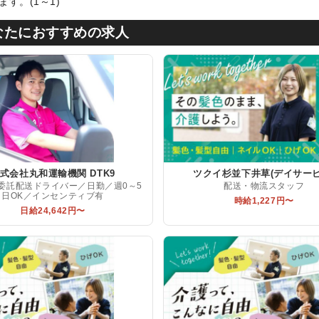
す。(1～1)
なたにおすすめの求人
式会社丸和運輸機関 DTK9
ツクイ杉並下井草(デイサービ
on委託配送ドライバー／日勤／週0～5
配送・物流スタッフ
日OK／インセンティブ有
時給1,227円〜
日給24,642円〜