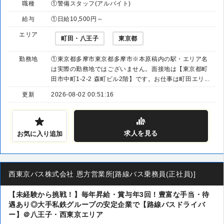
職種
①警備スタッフ(アルバイト)
給与
①日給10,500円～
エリア
町田・八王子
東京都
勤務地
①東京都多摩市東京都多摩市※本原稿内の駅・エリア名
は実際の勤務地ではございません。面接地は【東京都町
田市中町1-2-2 森町ビル2階】です。お仕事は町田エリ...
更新
2026-08-02 00:51:16
求人
を見る
お気に入り追加
西東京バス株式会社 恩方営業所[路線バス乗務員(正社員)]
【未経験から挑戦！】毎年昇給・賞与年3回！豊富な手当・待
遇あり◎大手私鉄グループの安定企業で【路線バスドライバ
ー】＠八王子・西東京エリア