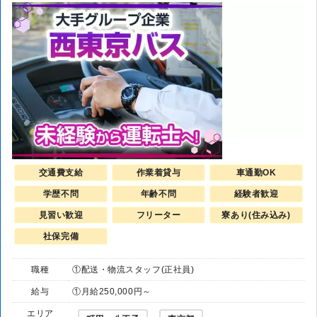
交通費支給
作業着貸与
車通勤OK
学歴不問
年齢不問
経験者歓迎
見習い歓迎
フリーター
寮あり(住み込み)
社保完備
職種
①配送・物流スタッフ(正社員)
給与
①月給250,000円～
エリア