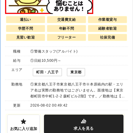
週払い
交通費支給
作業着貸与
学歴不問
年齢不問
経験者歓迎
見習い歓迎
フリーター
社保完備
職種
①警備スタッフ(アルバイト)
給与
①日給10,500円～
エリア
町田・八王子
東京都
勤務地
①東京都八王子市東京都八王子市※本原稿内の駅・エリ
ア名は実際の勤務地ではございません。面接地は【東京
都町田市中町1-2-2 森町ビル2階】です。／勤務地は【...
更新
2026-08-02 00:49:42
求人
を見る
お気に入り追加