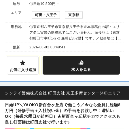
給与
①日給10,500円～
エリア
町田・八王子
東京都
勤務地
①東京都八王子市東京都八王子市※本原稿内の駅・エリ
ア名は実際の勤務地ではございません。面接地は【東京
都町田市中町1-2-2 森町ビル2階】です。／勤務地は【...
更新
2026-08-02 00:49:41
求人
を見る
お気に入り追加
シンテイ警備株式会社 町田支社 京王多摩センター(40)エリア
日給UP＼YAOKO新百合ヶ丘店で働こう／今なら全員に総額8
万円（研修手当＋入社祝い金）の手当をお渡し中！週払い
OK（毎週水曜日が給料日）★新百合ヶ丘駅チカでアクセスも
良し◎面接は町田支社で行います♪