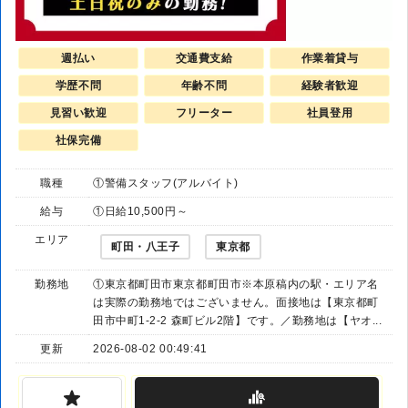
週払い
交通費支給
作業着貸与
学歴不問
年齢不問
経験者歓迎
見習い歓迎
フリーター
社員登用
社保完備
職種
①警備スタッフ(アルバイト)
給与
①日給10,500円～
エリア
町田・八王子
東京都
勤務地
①東京都町田市東京都町田市※本原稿内の駅・エリア名
は実際の勤務地ではございません。面接地は【東京都町
田市中町1-2-2 森町ビル2階】です。／勤務地は【ヤオ...
更新
2026-08-02 00:49:41