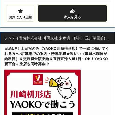
求人
を見る
お気に入り追加
シンテイ警備株式会社 町田支社 多摩境・鶴川・玉川学園前(39)エリア
日給UP！土日祝のみ【YAOKO川崎枡形店】で一緒に働いてく
れる方へ♪駐車場での案内・誘導業務★週払い（毎週水曜日が
給料日）＆交通費全額支給＆直行直帰＆週1日～OK！YAOKO
新百合ヶ丘店も同時募集中