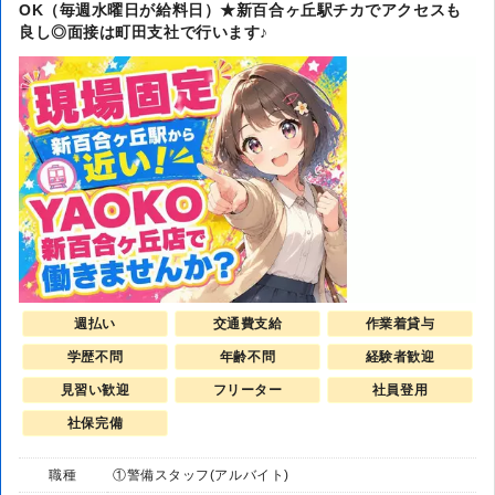
OK（毎週水曜日が給料日）★新百合ヶ丘駅チカでアクセスも
良し◎面接は町田支社で行います♪
週払い
交通費支給
作業着貸与
学歴不問
年齢不問
経験者歓迎
見習い歓迎
フリーター
社員登用
社保完備
職種
①警備スタッフ(アルバイト)