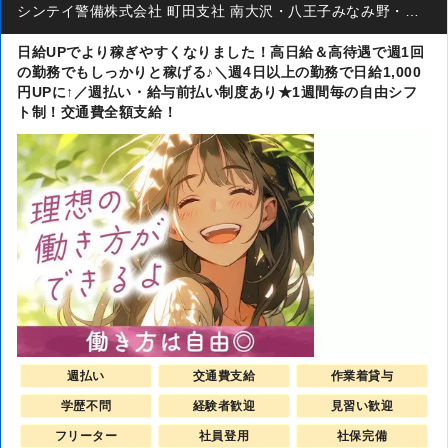
シンテイ警備株式会社 町田支社 南大沢・八王子みなみ野・京王堀之内エリア(交通誘導)
日給UPでより稼ぎやすくなりました！高日給＆高待遇で週1回
の勤務でもしっかりと稼げる♪＼週4日以上の勤務で日給1,000
円UPに↑／週払い・給与前払い制度あり★1週間毎の自由シフ
ト制！交通費全額支給！
週払い
交通費支給
作業着貸与
学歴不問
経験者歓迎
見習い歓迎
フリーター
社員登用
社保完備