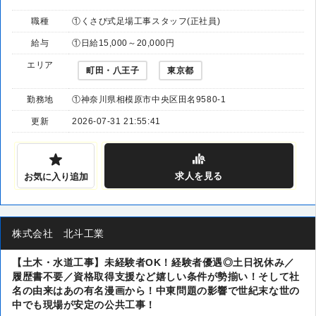
職種
①くさび式足場工事スタッフ(正社員)
給与
①日給15,000～20,000円
エリア
町田・八王子
東京都
勤務地
①神奈川県相模原市中央区田名9580-1
更新
2026-07-31 21:55:41
求人
を見る
お気に入り追加
株式会社 北斗工業
【土木・水道工事】未経験者OK！経験者優遇◎土日祝休み／
履歴書不要／資格取得支援など嬉しい条件が勢揃い！そして社
名の由来はあの有名漫画から！中東問題の影響で世紀末な世の
中でも現場が安定の公共工事！