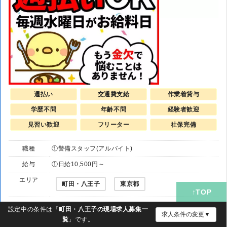
週払い
交通費支給
作業着貸与
学歴不問
年齢不問
経験者歓迎
見習い歓迎
フリーター
社保完備
職種
①警備スタッフ(アルバイト)
給与
①日給10,500円～
エリア
町田・八王子
東京都
勤務地
①東京都町田市東京都町田市※本原稿内の駅・エリア名
設定中の条件は「
町田・八王子の現場求人募集一
求人条件の変更▼
は実際の勤務地ではございません。面接地は【東京都町
覧
」です。
田市中町1-2-2 森町ビル2階】です。／勤務地は【ヤオ...