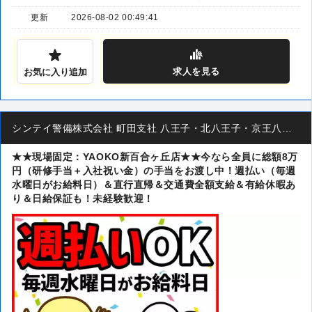
更新
2026-08-02 00:49:41
求人
を見る
お気に入り追加
シンテイ警備株式会社 町田支社 八王子・北八王子・京王八王子(43)エリア
★★現場固定：YAOKO新百合ヶ丘店★★今なら全員に総額8万
円（研修手当＋入社祝い金）の手当をお渡し中！週払い（毎週
水曜日がお給料日）＆直行直帰＆交通費全額支給＆有給休暇あ
り＆日給保証も！未経験歓迎！