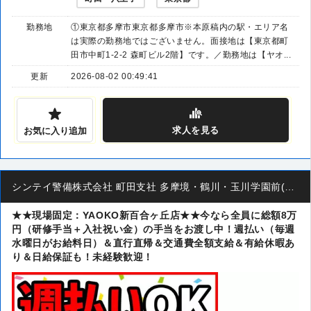
勤務地
①東京都多摩市東京都多摩市※本原稿内の駅・エリア名
は実際の勤務地ではございません。面接地は【東京都町
田市中町1-2-2 森町ビル2階】です。／勤務地は【ヤオ...
更新
2026-08-02 00:49:41
求人
を見る
お気に入り追加
シンテイ警備株式会社 町田支社 多摩境・鶴川・玉川学園前(43)エリア
★★現場固定：YAOKO新百合ヶ丘店★★今なら全員に総額8万
円（研修手当＋入社祝い金）の手当をお渡し中！週払い（毎週
水曜日がお給料日）＆直行直帰＆交通費全額支給＆有給休暇あ
り＆日給保証も！未経験歓迎！