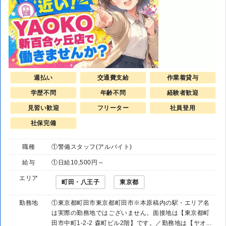
週払い
交通費支給
作業着貸与
学歴不問
年齢不問
経験者歓迎
見習い歓迎
フリーター
社員登用
社保完備
職種
①警備スタッフ(アルバイト)
給与
①日給10,500円～
エリア
町田・八王子
東京都
勤務地
①東京都町田市東京都町田市※本原稿内の駅・エリア名
は実際の勤務地ではございません。面接地は【東京都町
田市中町1-2-2 森町ビル2階】です。／勤務地は【ヤオ...