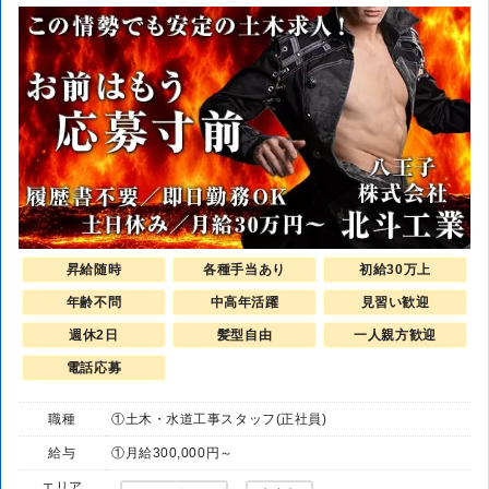
昇給随時
各種手当あり
初給30万上
年齢不問
中高年活躍
見習い歓迎
週休2日
髪型自由
一人親方歓迎
電話応募
職種
①土木・水道工事スタッフ(正社員)
給与
①月給300,000円～
エリア