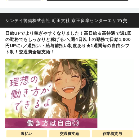
シンテイ警備株式会社 町田支社 京王多摩センターエリア(交通誘導)
日給UPでより稼ぎやすくなりました！高日給＆高待遇で週1回
の勤務でもしっかりと稼げる♪＼週4日以上の勤務で日給1,000
円UPに↑／週払い・給与前払い制度あり★1週間毎の自由シフ
ト制！交通費全額支給！
週払い
交通費支給
作業着貸与