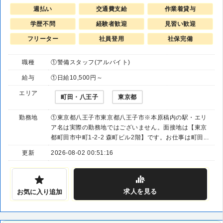
週払い
交通費支給
作業着貸与
学歴不問
経験者歓迎
見習い歓迎
フリーター
社員登用
社保完備
職種
①警備スタッフ(アルバイト)
給与
①日給10,500円～
エリア
町田・八王子
東京都
勤務地
①東京都八王子市東京都八王子市※本原稿内の駅・エリ
ア名は実際の勤務地ではございません。面接地は【東京
都町田市中町1-2-2 森町ビル2階】です。お仕事は町田...
更新
2026-08-02 00:51:16
求人
を見る
お気に入り追加