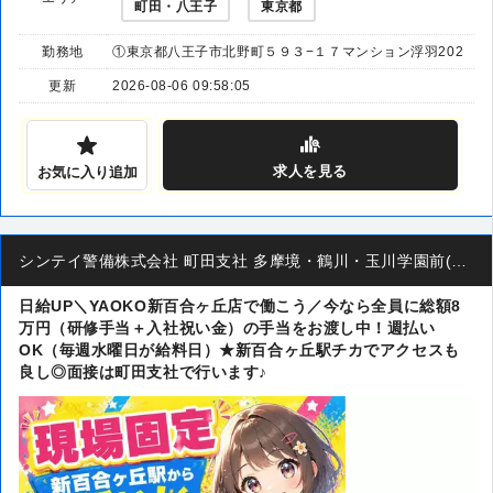
町田・八王子
東京都
勤務地
①東京都八王子市北野町５９３−１７マンション浮羽202
更新
2026-08-06 09:58:05
求人
を見る
お気に入り追加
シンテイ警備株式会社 町田支社 多摩境・鶴川・玉川学園前(40)エリア
日給UP＼YAOKO新百合ヶ丘店で働こう／今なら全員に総額8
万円（研修手当＋入社祝い金）の手当をお渡し中！週払い
OK（毎週水曜日が給料日）★新百合ヶ丘駅チカでアクセスも
良し◎面接は町田支社で行います♪