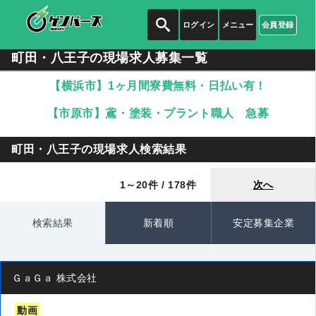
ログイン
メニュー
会員登録
町田・八王子の現場求人募集一覧
【横浜市】1ヶ月間寮費無料・日払い有！
【市原市】鳶・塗装・プラント職人 急募
町田・八王子の現場求人検索結果
1～20件 / 178件
次へ
検索結果
新着順
安定募集企業
ＧａＧａ 株式会社
動画