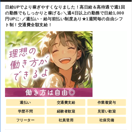
日給UPでより稼ぎやすくなりました！高日給＆高待遇で週1回
の勤務でもしっかりと稼げる♪＼週4日以上の勤務で日給1,000
円UPに↑／週払い・給与前払い制度あり★1週間毎の自由シフ
ト制！交通費全額支給！
週払い
交通費支給
作業着貸与
学歴不問
経験者歓迎
見習い歓迎
フリーター
社員登用
社保完備