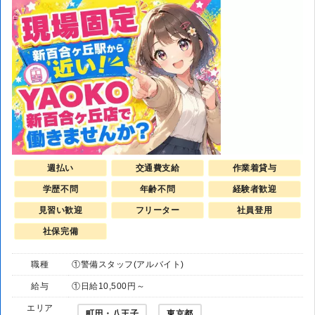
週払い
交通費支給
作業着貸与
学歴不問
年齢不問
経験者歓迎
見習い歓迎
フリーター
社員登用
社保完備
職種
①警備スタッフ(アルバイト)
給与
①日給10,500円～
エリア
町田・八王子
東京都