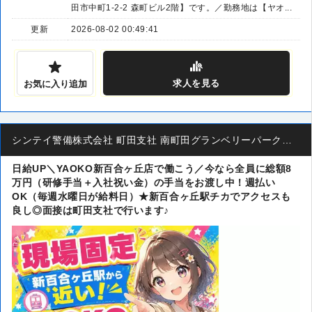
田市中町1-2-2 森町ビル2階】です。／勤務地は【ヤオ...
更新
2026-08-02 00:49:41
求人
を見る
お気に入り追加
シンテイ警備株式会社 町田支社 南町田グランベリーパーク・つくし野・すずかけ台(40)エリア
日給UP＼YAOKO新百合ヶ丘店で働こう／今なら全員に総額8
万円（研修手当＋入社祝い金）の手当をお渡し中！週払い
OK（毎週水曜日が給料日）★新百合ヶ丘駅チカでアクセスも
良し◎面接は町田支社で行います♪