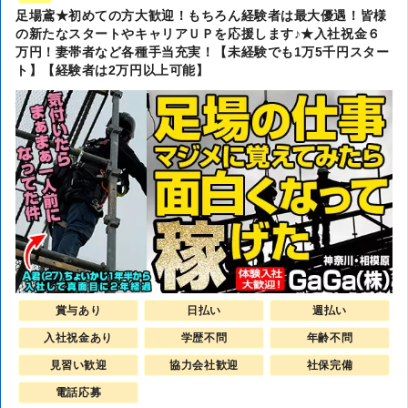
足場鳶★初めての方大歓迎！もちろん経験者は最大優遇！皆様
の新たなスタートやキャリアＵＰを応援します♪★入社祝金６
万円！妻帯者など各種手当充実！【未経験でも1万5千円スター
ト】【経験者は2万円以上可能】
賞与あり
日払い
週払い
入社祝金あり
学歴不問
年齢不問
見習い歓迎
協力会社歓迎
社保完備
電話応募