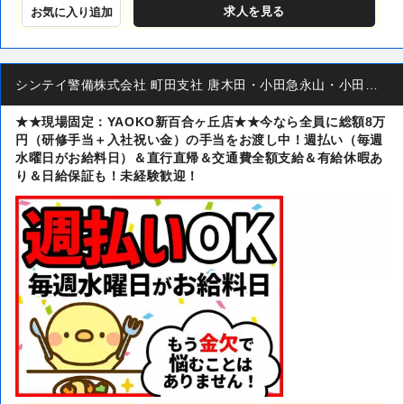
求人
を見る
お気に入り追加
シンテイ警備株式会社 町田支社 唐木田・小田急永山・小田急多摩センター(43)エリア
★★現場固定：YAOKO新百合ヶ丘店★★今なら全員に総額8万
円（研修手当＋入社祝い金）の手当をお渡し中！週払い（毎週
水曜日がお給料日）＆直行直帰＆交通費全額支給＆有給休暇あ
り＆日給保証も！未経験歓迎！