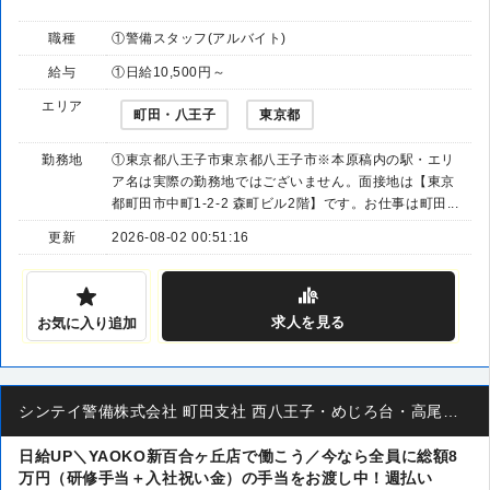
職種
①警備スタッフ(アルバイト)
給与
①日給10,500円～
エリア
町田・八王子
東京都
勤務地
①東京都八王子市東京都八王子市※本原稿内の駅・エリ
ア名は実際の勤務地ではございません。面接地は【東京
都町田市中町1-2-2 森町ビル2階】です。お仕事は町田...
更新
2026-08-02 00:51:16
求人
を見る
お気に入り追加
シンテイ警備株式会社 町田支社 西八王子・めじろ台・高尾山口(40)エリア
日給UP＼YAOKO新百合ヶ丘店で働こう／今なら全員に総額8
万円（研修手当＋入社祝い金）の手当をお渡し中！週払い