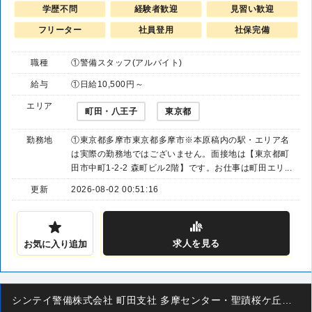
学歴不問
経験者歓迎
見習い歓迎
フリーター
社員登用
社保完備
職種
①警備スタッフ(アルバイト)
給与
①日給10,500円～
エリア
町田・八王子
東京都
勤務地
①東京都多摩市東京都多摩市※本原稿内の駅・エリア名
は実際の勤務地ではございません。面接地は【東京都町
田市中町1-2-2 森町ビル2階】です。お仕事は町田エリ...
更新
2026-08-02 00:51:16
求人
を見る
お気に入り追加
シンテイ警備株式会社 町田支社 多摩センター・聖蹟桜ケ丘・京王永山エリア(交通誘導)