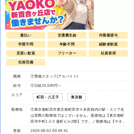
週払い
交通費支給
作業着貸与
学歴不問
年齢不問
経験者歓迎
見習い歓迎
フリーター
社員登用
社保完備
職種
①警備スタッフ(アルバイト)
給与
①日給10,500円～
エリア
町田・八王子
東京都
勤務地
①東京都町田市東京都町田市※本原稿内の駅・エリア名
は実際の勤務地ではございません。面接地は【東京都町
田市中町1-2-2 森町ビル2階】です。／勤務地は【ヤオ...
更新
2026-08-02 00:49:41