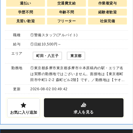
週払い
交通費支給
作業着貸与
学歴不問
年齢不問
経験者歓迎
見習い歓迎
フリーター
社保完備
職種
①警備スタッフ(アルバイト)
給与
①日給10,500円～
エリア
町田・八王子
東京都
勤務地
①東京都多摩市東京都多摩市※本原稿内の駅・エリア名
は実際の勤務地ではございません。面接地は【東京都町
田市中町1-2-2 森町ビル2階】です。／勤務地は【ヤオ...
更新
2026-08-02 00:49:42
求人
を見る
お気に入り追加