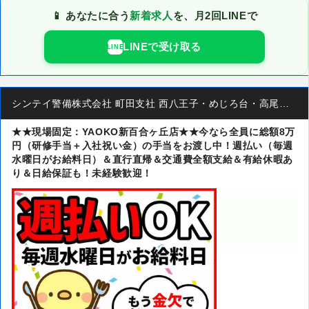
📱 あなたに合う
新着求人
を、月2回LINEで
LINEで受け取る
LINE
シンテイ警備株式会社 町田支社 西八王子・めじろ台・高尾山口(43)エリア
★★現場固定：YAOKO新百合ヶ丘店★★今なら全員に総額8万
円（研修手当＋入社祝い金）の手当をお渡し中！週払い（毎週
水曜日がお給料日）＆直行直帰＆交通費全額支給＆有給休暇あ
り＆日給保証も！未経験歓迎！