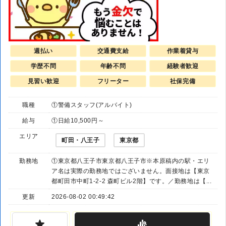
週払い
交通費支給
作業着貸与
学歴不問
年齢不問
経験者歓迎
見習い歓迎
フリーター
社保完備
職種
①警備スタッフ(アルバイト)
給与
①日給10,500円～
エリア
町田・八王子
東京都
勤務地
①東京都八王子市東京都八王子市※本原稿内の駅・エリ
ア名は実際の勤務地ではございません。面接地は【東京
都町田市中町1-2-2 森町ビル2階】です。／勤務地は【...
更新
2026-08-02 00:49:42