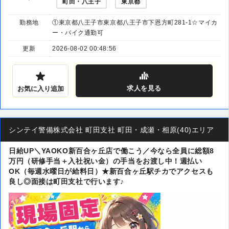
町田・八王子
東京都
勤務地
①東京都八王子市東京都八王子市下恩方町281-1☆マイカ
ー・バイク通勤可
更新
2026-08-02 00:48:56
求人
を見る
お気に入り追加
シンテイ警備株式会社 町田支社 町田・成瀬・相原(40)エリア
日給UP＼YAOKO新百合ヶ丘店で働こう／今なら全員に総額8
万円（研修手当＋入社祝い金）の手当をお渡し中！週払い
OK（毎週水曜日が給料日）★新百合ヶ丘駅チカでアクセスも
良し◎面接は町田支社で行います♪