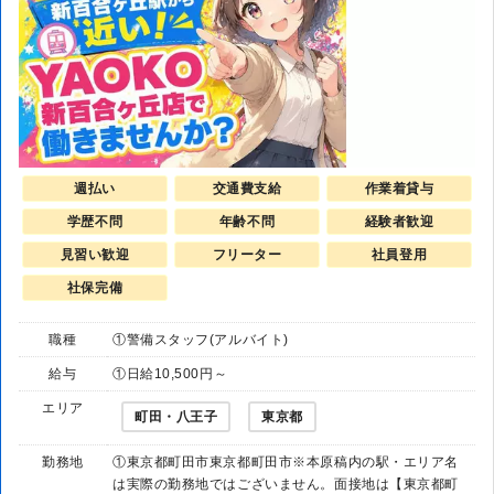
週払い
交通費支給
作業着貸与
学歴不問
年齢不問
経験者歓迎
見習い歓迎
フリーター
社員登用
社保完備
職種
①警備スタッフ(アルバイト)
給与
①日給10,500円～
エリア
町田・八王子
東京都
勤務地
①東京都町田市東京都町田市※本原稿内の駅・エリア名
は実際の勤務地ではございません。面接地は【東京都町