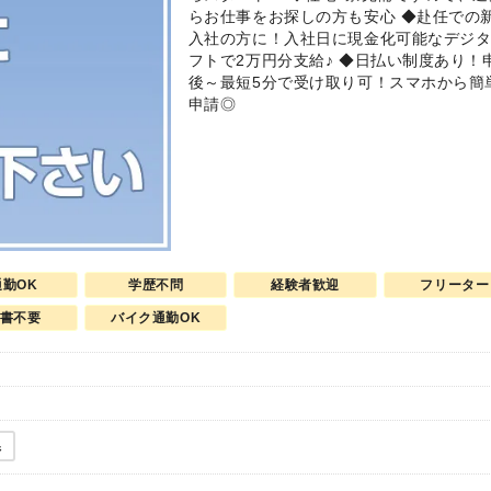
らお仕事をお探しの方も安心 ◆赴任での
入社の方に！入社日に現金化可能なデジ
フトで2万円分支給♪ ◆日払い制度あり！
後～最短5分で受け取り可！スマホから簡
申請◎
通勤OK
学歴不問
経験者歓迎
フリーター
書不要
バイク通勤OK
県