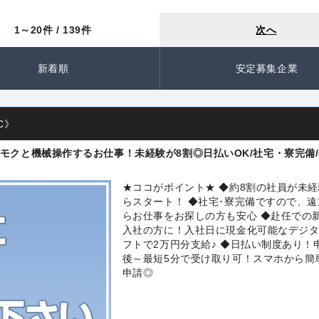
1～20件 / 139件
次へ
新着順
安定募集企業
C》
モクと機械操作するお仕事！未経験が8割◎日払いOK/社宅・寮完備
★ココがポイント★ ◆約8割の社員が未
らスタート！ ◆社宅･寮完備ですので、遠
らお仕事をお探しの方も安心 ◆赴任での
入社の方に！入社日に現金化可能なデジ
フトで2万円分支給♪ ◆日払い制度あり！
後～最短5分で受け取り可！スマホから簡
申請◎