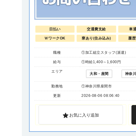
日払い
交通費支給
車
ＷワークOK
寮あり(住み込み)
履歴
職種
①加工組立スタッフ(派遣)
給与
①時給1,400～1,600円
エリア
大和・座間
神奈
勤務地
①神奈川県座間市
更新
2026-08-06 08:06:40
お気に入り追加