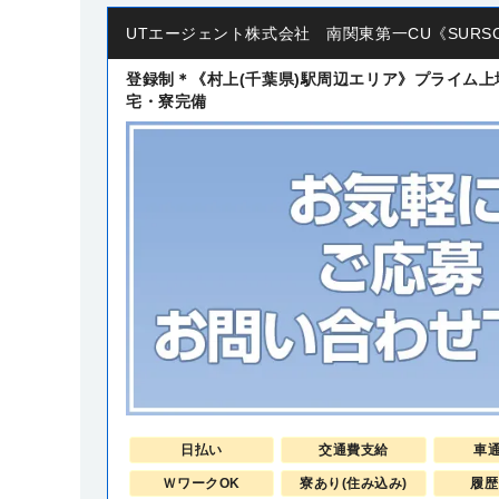
UTエージェント株式会社 南関東第一CU《SURS
登録制＊《村上(千葉県)駅周辺エリア》プライム上
宅・寮完備
日払い
交通費支給
車
ＷワークOK
寮あり(住み込み)
履歴