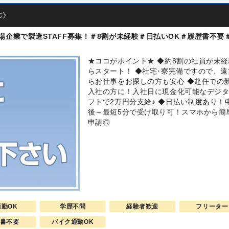
C》
場企業で製造STAFF募集！＃8割が未経験＃日払いOK＃履歴書不要
★ココがポイント★ ◆約8割の社員が未
らスタート！ ◆社宅･寮完備ですので、遠
らお仕事をお探しの方も安心 ◆赴任での
入社の方に！入社日に現金化可能なデジ
フトで2万円分支給♪ ◆日払い制度あり！
後～最短5分で受け取り可！スマホから簡
申請◎
通勤OK
学歴不問
経験者歓迎
フリーター
書不要
バイク通勤OK