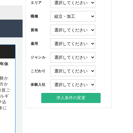
エリア
職種
資格
雇用
ジャンル
/年休
こだわり
経験か
方か
体験入社
新規ご
タルギ
申込
単に