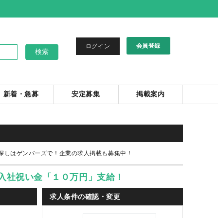
会員登録
ログイン
新着・急募
安定募集
掲載案内
事探しはゲンバーズで！企業の求人掲載も募集中！
入社祝い金「１０万円」支給！
求人条件の確認・変更