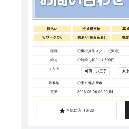
日払い
交通費支給
車
ＷワークOK
寮あり(住み込み)
履歴
職種
①機械操作スタッフ(派遣)
給与
①時給1,400～1,600円
エリア
町田・八王子
東
勤務地
①東京都多摩市
更新
2026-08-06 08:09:54
お気に入り追加