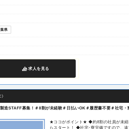
千葉県
求人
を見る
C》
造STAFF募集！＃8割が未経験＃日払いOK＃履歴書不要＃社宅・
★ココがポイント★ ◆約8割の社員が未
らスタート！ ◆社宅･寮完備ですので、遠