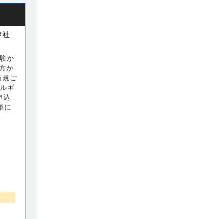
＃社
経験か
方か
新規ご
タルギ
申込
単に