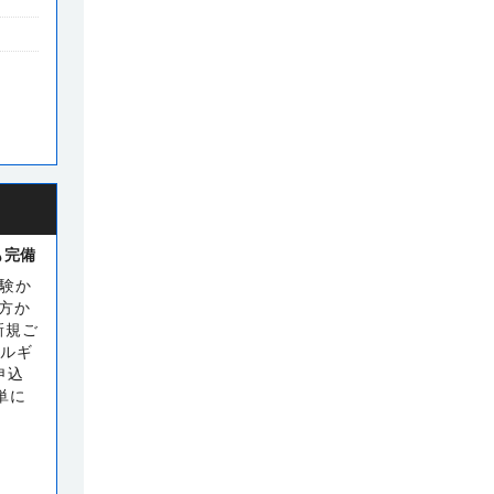
も完備
経験か
方か
新規ご
タルギ
申込
単に