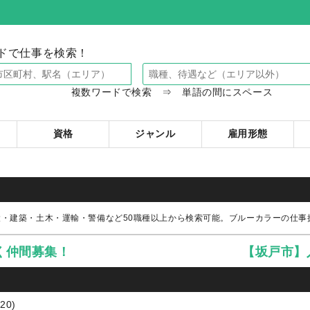
ドで仕事を検索！
複数ワードで検索 ⇒ 単語の間にスペース
資格
ジャンル
雇用形態
設・建築・土木・運輸・警備など50職種以上から検索可能。ブルーカラーの仕
く仲間募集！
【坂戸市】
0)