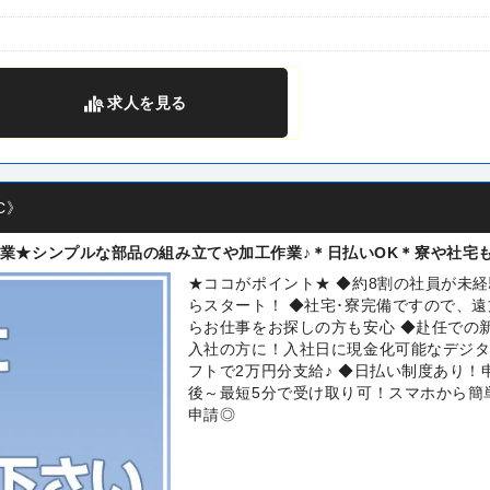
求人
を見る
C》
業★シンプルな部品の組み立てや加工作業♪＊日払いOK＊寮や社宅
★ココがポイント★ ◆約8割の社員が未
らスタート！ ◆社宅･寮完備ですので、遠
らお仕事をお探しの方も安心 ◆赴任での
入社の方に！入社日に現金化可能なデジ
フトで2万円分支給♪ ◆日払い制度あり！
後～最短5分で受け取り可！スマホから簡
申請◎