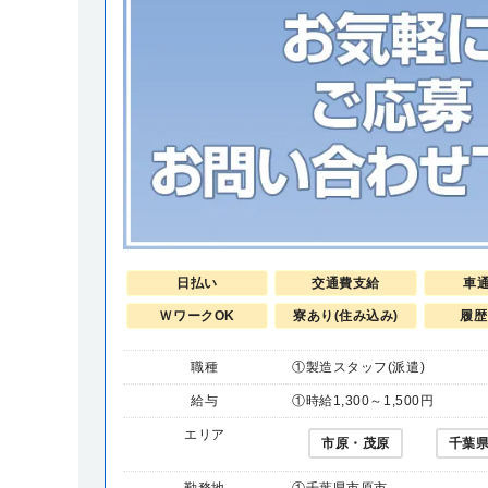
日払い
交通費支給
車
ＷワークOK
寮あり(住み込み)
履歴
職種
①製造スタッフ(派遣)
給与
①時給1,300～1,500円
エリア
市原・茂原
千葉
勤務地
①千葉県市原市