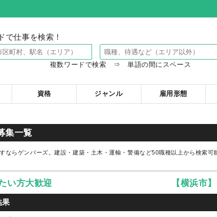
ドで仕事を検索！
複数ワードで検索 ⇒ 単語の間にスペース
資格
ジャンル
雇用形態
育
募集一覧
すならゲンバーズ。建設・建築・土木・運輸・警備など50職種以上から検索可
たい方大歓迎
【横浜市】
結果