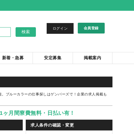
会員登録
ログイン
新着・急募
安定募集
掲載案内
能。ブルーカラーの仕事探しはゲンバーズで！企業の求人掲載も
1ヶ月間寮費無料・日払い有！
求人条件の確認・変更