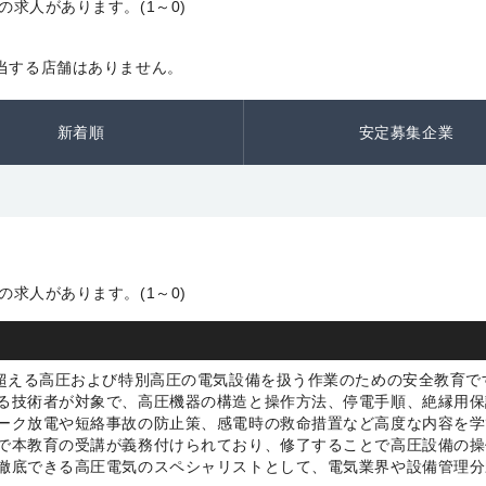
求人があります。(1～0)
当する店舗はありません。
新着順
安定募集企業
求人があります。(1～0)
？
を超える高圧および特別高圧の電気設備を扱う作業のための安全教育で
る技術者が対象で、高圧機器の構造と操作方法、停電手順、絶縁用保
ーク放電や短絡事故の防止策、感電時の救命措置など高度な内容を学
で本教育の受講が義務付けられており、修了することで高圧設備の操
徹底できる高圧電気のスペシャリストとして、電気業界や設備管理分