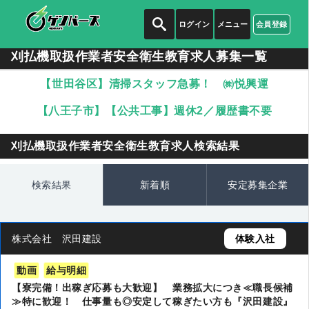
ログイン
メニュー
会員登録
刈払機取扱作業者安全衛生教育求人募集一覧
【世田谷区】清掃スタッフ急募！ ㈱悦興運
【八王子市】【公共工事】週休2／履歴書不要
刈払機取扱作業者安全衛生教育求人検索結果
検索結果
新着順
安定募集企業
株式会社 沢田建設
体験入社
動画
給与明細
【寮完備！出稼ぎ応募も大歓迎】 業務拡大につき≪職長候補
≫特に歓迎！ 仕事量も◎安定して稼ぎたい方も『沢田建設』