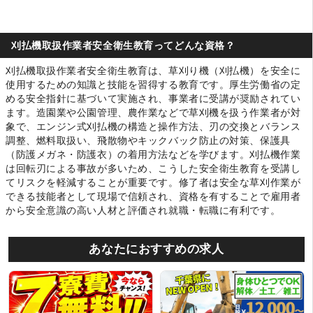
刈払機取扱作業者安全衛生教育ってどんな資格？
刈払機取扱作業者安全衛生教育は、草刈り機（刈払機）を安全に
使用するための知識と技能を習得する教育です。厚生労働省の定
める安全指針に基づいて実施され、事業者に受講が奨励されてい
ます。造園業や公園管理、農作業などで草刈機を扱う作業者が対
象で、エンジン式刈払機の構造と操作方法、刃の交換とバランス
調整、燃料取扱い、飛散物やキックバック防止の対策、保護具
（防護メガネ・防護衣）の着用方法などを学びます。刈払機作業
は回転刃による事故が多いため、こうした安全衛生教育を受講し
てリスクを軽減することが重要です。修了者は安全な草刈作業が
できる技能者として現場で信頼され、資格を有することで雇用者
から安全意識の高い人材と評価され就職・転職に有利です。
あなたにおすすめの求人