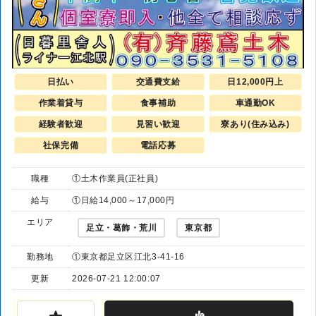
日払い
交通費支給
日12,000円上
作業着貸与
食事補助
車通勤OK
経験者歓迎
見習い歓迎
寮あり(住み込み)
社保完備
電話応募
職種
①土木作業員(正社員)
給与
①日給14,000～17,000円
エリア
足立・葛飾・荒川
東京都
勤務地
①東京都足立区江北3-41-16
更新
2026-07-21 12:00:07