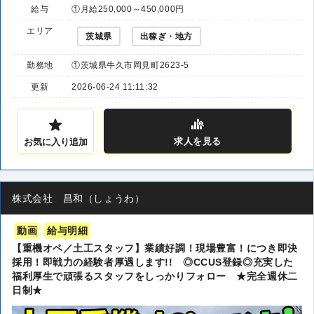
給与
①月給250,000～450,000円
エリア
茨城県
出稼ぎ・地方
勤務地
①茨城県牛久市岡見町2623-5
更新
2026-06-24 11:11:32
求人
を見る
お気に入り追加
株式会社 昌和（しょうわ）
動画
給与明細
【重機オペ／土工スタッフ】業績好調！現場豊富！につき即決
採用！即戦力の経験者厚遇します!! ◎CCUS登録◎充実した
福利厚生で頑張るスタッフをしっかりフォロー ★完全週休二
日制★