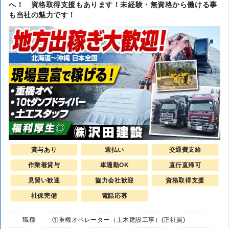
へ！ 資格取得支援もあります！未経験・無資格から働ける事
も当社の魅力です！
賞与あり
週払い
交通費支給
作業着貸与
車通勤OK
直行直帰可
見習い歓迎
協力会社歓迎
資格取得支援
社保完備
電話応募
職種
①重機オペレーター（土木建設工事）(正社員)