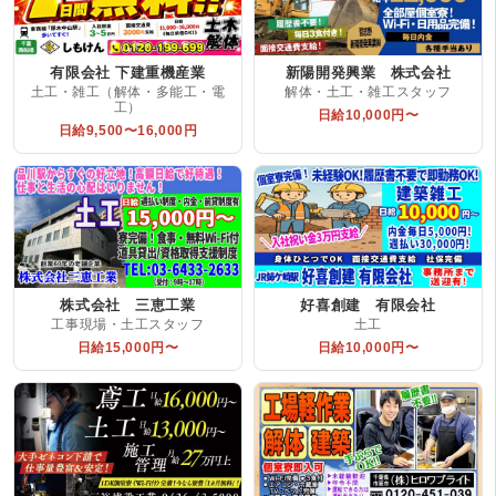
有限会社 下建重機産業
新陽開発興業 株式会社
土工・雑工（解体・多能工・電
解体・土工・雑工スタッフ
工）
日給10,000円〜
日給9,500〜16,000円
株式会社 三恵工業
好喜創建 有限会社
工事現場・土工スタッフ
土工
日給15,000円〜
日給10,000円〜