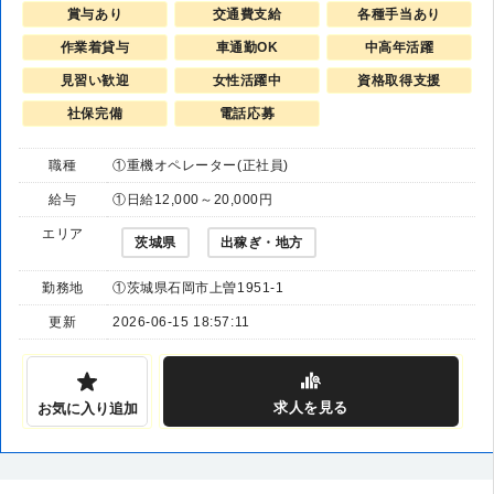
賞与あり
交通費支給
各種手当あり
作業着貸与
車通勤OK
中高年活躍
見習い歓迎
女性活躍中
資格取得支援
社保完備
電話応募
職種
①重機オペレーター(正社員)
給与
①日給12,000～20,000円
エリア
茨城県
出稼ぎ・地方
勤務地
①茨城県石岡市上曽1951-1
更新
2026-06-15 18:57:11
求人
を見る
お気に入り追加