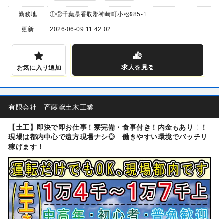
勤務地
①②千葉県香取郡神崎町小松985-1
更新
2026-06-09 11:42:02
求人
を見る
お気に入り追加
有限会社 斉藤鳶土木工業
【土工】即決で即お仕事！寮完備・食事付き！内金もあり！！
現場は都内中心で遠方現場ナシ◎ 働きやすい環境でバッチリ
稼げます！