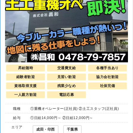
昇給随時
交通費支給
各種手当あり
経験者歓迎
見習い歓迎
協力会社歓迎
資格取得支援
残業少なめ
社保完備
一人親方歓迎
電話応募
職種
①重機オペレーター(正社員) ②土工スタッフ(正社員)
給与
①日給14,000円～ ②日給12,000円～
エリア
成田・印西
千葉県