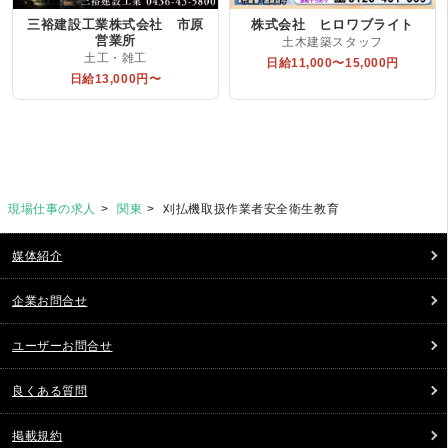
三裕建設工業株式会社 市原
株式会社 ヒロワブライト
営業所
土木建築スタッフ
土工・雑工
日給11,000〜15,000円
日給13,000円〜
現場仕事の求人
関東
刈払機取扱作業者安全衛生教育
媒体紹介
企業お問合せ
ユーザーお問合せ
良くある質問
掲載規約