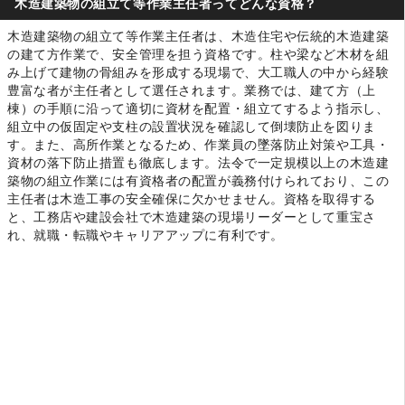
木造建築物の組立て等作業主任者ってどんな資格？
木造建築物の組立て等作業主任者は、木造住宅や伝統的木造建築
の建て方作業で、安全管理を担う資格です。柱や梁など木材を組
み上げて建物の骨組みを形成する現場で、大工職人の中から経験
豊富な者が主任者として選任されます。業務では、建て方（上
棟）の手順に沿って適切に資材を配置・組立てするよう指示し、
組立中の仮固定や支柱の設置状況を確認して倒壊防止を図りま
す。また、高所作業となるため、作業員の墜落防止対策や工具・
資材の落下防止措置も徹底します。法令で一定規模以上の木造建
築物の組立作業には有資格者の配置が義務付けられており、この
主任者は木造工事の安全確保に欠かせません。資格を取得する
と、工務店や建設会社で木造建築の現場リーダーとして重宝さ
れ、就職・転職やキャリアアップに有利です。