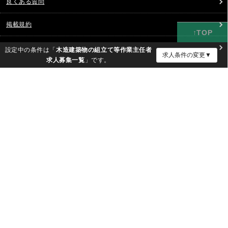
良くある質問
掲載規約
ユーザー規約
設定中の条件は「
木造建築物の組立て等作業主任者
求人条件の変更▼
求人募集一覧
」です。
プライバシーポリシー
求人条件の確認・変更
会社概要
エリア
運営会社 株式会社リスト
職種
建設業の協力会社探し【現場ベース】
資格
ガテン系とは？仕事・給料ガイド
有料職業紹介事業許可番号：13-ユ-316021（厚生労働大臣許可）｜特定募集情
雇用
報等提供事業届出番号：51-募-000171（厚生労働大臣届出）
現場求人・ガテン系求人のゲンバーズ
ジャンル
©2019 - 現場のお仕事求人サイト ゲンバーズ