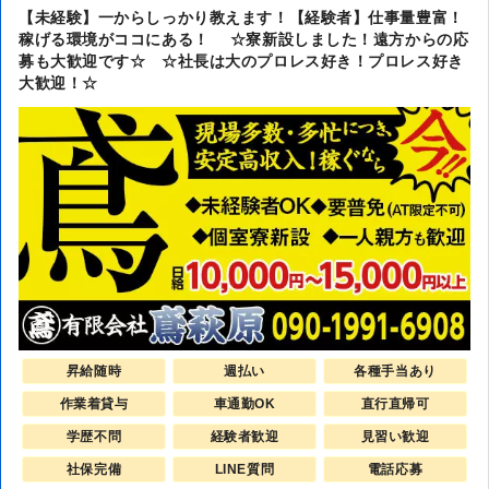
【未経験】一からしっかり教えます！【経験者】仕事量豊富！
稼げる環境がココにある！ ☆寮新設しました！遠方からの応
募も大歓迎です☆ ☆社長は大のプロレス好き！プロレス好き
大歓迎！☆
昇給随時
週払い
各種手当あり
作業着貸与
車通勤OK
直行直帰可
学歴不問
経験者歓迎
見習い歓迎
社保完備
LINE質問
電話応募