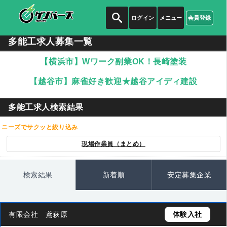
ログイン
メニュー
会員登録
多能工求人募集一覧
【横浜市】Wワーク副業OK！長崎塗装
【越谷市】麻雀好き歓迎★越谷アイディ建設
多能工求人検索結果
ニーズでサクッと絞り込み
現場作業員（まとめ）
検索結果
新着順
安定募集企業
有限会社 鳶萩原
体験入社