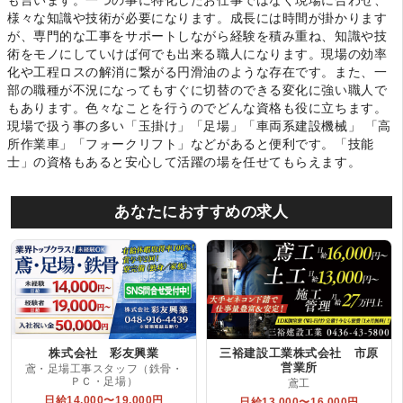
様々な知識や技術が必要になります。成長には時間が掛かります
が、専門的な工事をサポートしながら経験を積み重ね、知識や技
術をモノにしていけば何でも出来る職人になります。現場の効率
化や工程ロスの解消に繋がる円滑油のような存在です。また、一
部の職種が不況になってもすぐに切替のできる変化に強い職人で
もあります。色々なことを行うのでどんな資格も役に立ちます。
現場で扱う事の多い「玉掛け」「足場」「車両系建設機械」 「高
所作業車」「フォークリフト」などがあると便利です。「技能
士」の資格もあると安心して活躍の場を任せてもらえます。
あなたにおすすめの求人
株式会社 彩友興業
三裕建設工業株式会社 市原
営業所
鳶・足場工事スタッフ（鉄骨・
ＰＣ・足場）
鳶工
日給14,000〜19,000円
日給13,000〜16,000円