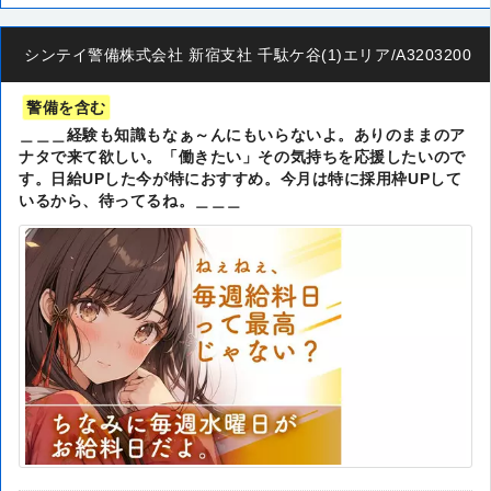
シンテイ警備株式会社 新宿支社 千駄ケ谷(1)エリア/A320320014
警備を含む
＿＿＿経験も知識もなぁ～んにもいらないよ。ありのままのア
ナタで来て欲しい。「働きたい」その気持ちを応援したいので
す。日給UPした今が特におすすめ。今月は特に採用枠UPして
いるから、待ってるね。＿＿＿