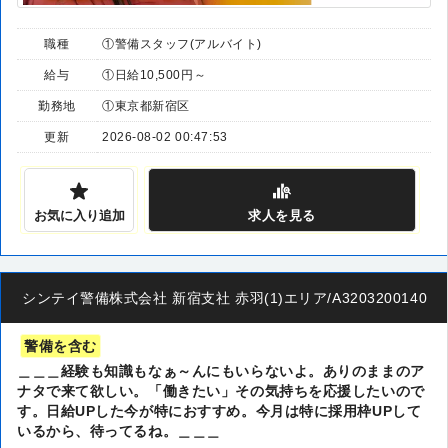
職種
①警備スタッフ(アルバイト)
給与
①日給10,500円～
勤務地
①東京都新宿区
更新
2026-08-02 00:47:53
お気に入り追加
求人
を見る
シンテイ警備株式会社 新宿支社 赤羽(1)エリア/A3203200140
警備を含む
＿＿＿経験も知識もなぁ～んにもいらないよ。ありのままのア
ナタで来て欲しい。「働きたい」その気持ちを応援したいので
す。日給UPした今が特におすすめ。今月は特に採用枠UPして
いるから、待ってるね。＿＿＿