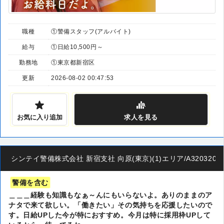
職種
①警備スタッフ(アルバイト)
給与
①日給10,500円～
勤務地
①東京都新宿区
更新
2026-08-02 00:47:53
お気に入り追加
求人
を見る
シンテイ警備株式会社 新宿支社 向原(東京)(1)エリア/A32032001
警備を含む
＿＿＿経験も知識もなぁ～んにもいらないよ。ありのままのア
ナタで来て欲しい。「働きたい」その気持ちを応援したいので
す。日給UPした今が特におすすめ。今月は特に採用枠UPして