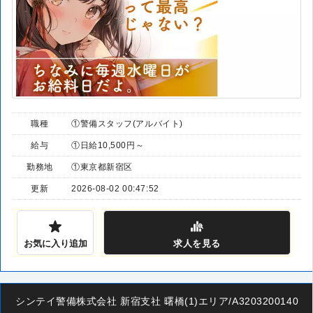
職種
①警備スタッフ(アルバイト)
給与
①日給10,500円～
勤務地
①東京都新宿区
更新
2026-08-02 00:47:52
お気に入り追加
求人
を見る
シンテイ警備株式会社 新宿支社 曙橋(1)エリア/A3203200140