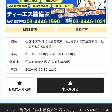
LINE質問
電話応募
職種
①交通誘導員（池袋営業所）(正社員) ②交通誘導員（新
小岩本社）(正社員)
給与
①日給12,000円～ ②日給12,000円～
勤務地
①東京都豊島区 ②東京都葛飾区
更新
2026-06-29 10:12:32
お気に入り追加
求人
を見る
シンテイ警備株式会社 新宿支社 四ツ谷(1)エリア/A3203200140