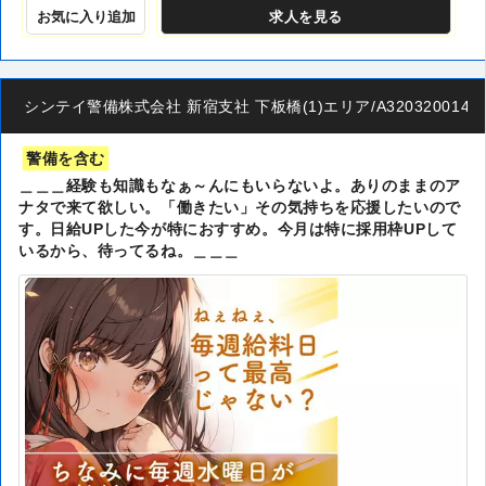
お気に入り追加
求人
を見る
シンテイ警備株式会社 新宿支社 下板橋(1)エリア/A3203200140
警備を含む
＿＿＿経験も知識もなぁ～んにもいらないよ。ありのままのア
ナタで来て欲しい。「働きたい」その気持ちを応援したいので
す。日給UPした今が特におすすめ。今月は特に採用枠UPして
いるから、待ってるね。＿＿＿