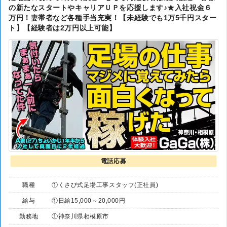
の新たなスタートやキャリアＵＰを応援します♪★入社祝金６
万円！妻帯者など各種手当充実！【未経験でも1万5千円スター
ト】【経験者は2万円以上可能】
電話応募
職種
①くさび式足場工事スタッフ(正社員)
給与
①日給15,000～20,000円
勤務地
①神奈川県相模原市