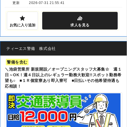
更新
2026-07-31 21:55:41
お気に入り追加
求人
を見る
ティーエス警備 株式会社
警備を含む
＼池袋営業所 新規開設／オープニングスタッフ大募集☆ 週１
日～OK！週４日以上のレギュラー勤務大歓迎!!スポット勤務希
望も○ ■１Ｒ個室寮あり即入寮可 ■日払いその他希望待遇も
応相談！