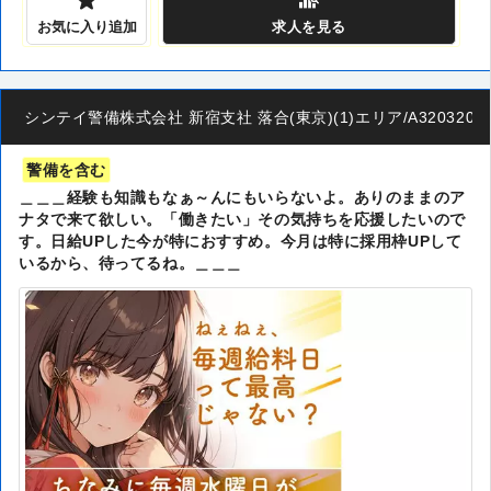
お気に入り追加
求人
を見る
シンテイ警備株式会社 新宿支社 落合(東京)(1)エリア/A32032001
警備を含む
＿＿＿経験も知識もなぁ～んにもいらないよ。ありのままのア
ナタで来て欲しい。「働きたい」その気持ちを応援したいので
す。日給UPした今が特におすすめ。今月は特に採用枠UPして
いるから、待ってるね。＿＿＿