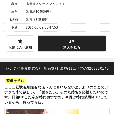
職種
①警備スタッフ(アルバイト)
給与
①日給10,500円～
勤務地
①東京都新宿区
更新
2026-08-02 00:47:53
お気に入り追加
求人
を見る
シンテイ警備株式会社 新宿支社 渋谷(1)エリア/A3203200140
警備を含む
＿＿＿経験も知識もなぁ～んにもいらないよ。ありのままのア
ナタで来て欲しい。「働きたい」その気持ちを応援したいので
す。日給UPした今が特におすすめ。今月は特に採用枠UPして
いるから、待ってるね。＿＿＿