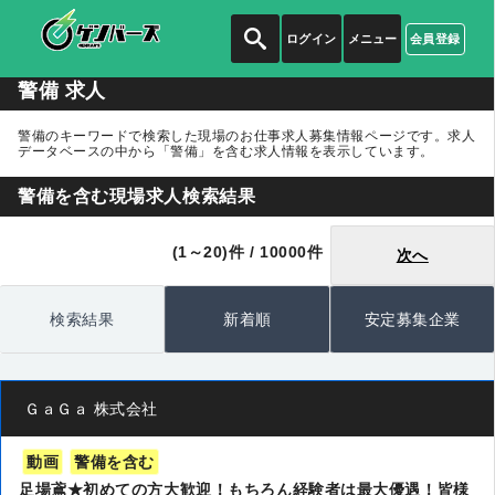
ログイン
メニュー
会員登録
警備 求人
警備のキーワードで検索した現場のお仕事求人募集情報ページです。求人
データベースの中から
「警備」
を含む求人情報を表示しています。
警備を含む現場求人検索結果
(1～20)件 / 10000件
次へ
検索結果
新着順
安定募集企業
ＧａＧａ 株式会社
動画
警備を含む
足場鳶★初めての方大歓迎！もちろん経験者は最大優遇！皆様