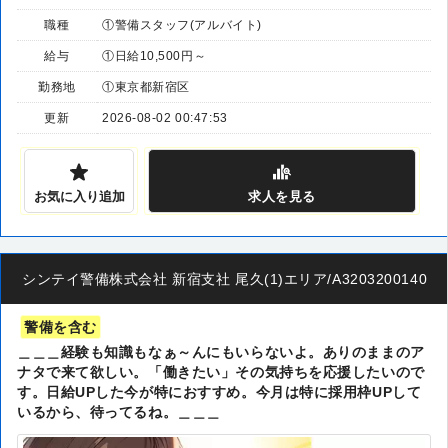
職種
①警備スタッフ(アルバイト)
給与
①日給10,500円～
勤務地
①東京都新宿区
更新
2026-08-02 00:47:53
お気に入り追加
求人
を見る
シンテイ警備株式会社 新宿支社 尾久(1)エリア/A3203200140
警備を含む
＿＿＿経験も知識もなぁ～んにもいらないよ。ありのままのア
ナタで来て欲しい。「働きたい」その気持ちを応援したいので
す。日給UPした今が特におすすめ。今月は特に採用枠UPして
いるから、待ってるね。＿＿＿