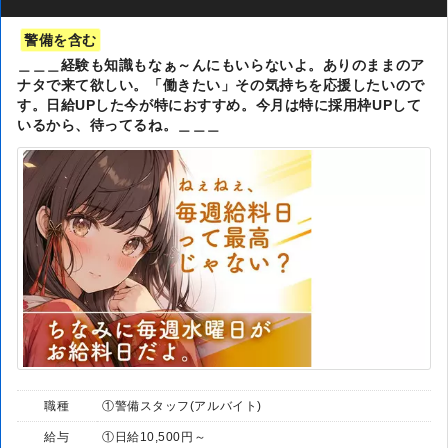
警備を含む
＿＿＿経験も知識もなぁ～んにもいらないよ。ありのままのア
ナタで来て欲しい。「働きたい」その気持ちを応援したいので
す。日給UPした今が特におすすめ。今月は特に採用枠UPして
いるから、待ってるね。＿＿＿
職種
①警備スタッフ(アルバイト)
給与
①日給10,500円～