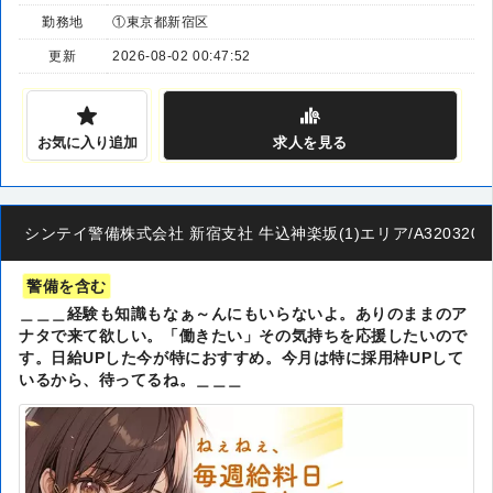
勤務地
①東京都新宿区
更新
2026-08-02 00:47:52
お気に入り追加
求人
を見る
シンテイ警備株式会社 新宿支社 牛込神楽坂(1)エリア/A32032001
警備を含む
＿＿＿経験も知識もなぁ～んにもいらないよ。ありのままのア
ナタで来て欲しい。「働きたい」その気持ちを応援したいので
す。日給UPした今が特におすすめ。今月は特に採用枠UPして
いるから、待ってるね。＿＿＿