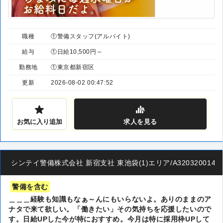
職種
①警備スタッフ(アルバイト)
給与
①日給10,500円～
勤務地
①東京都新宿区
更新
2026-08-02 00:47:52
お気に入り追加
求人
を見る
シンテイ警備株式会社 新宿支社 東池袋(1)エリア/A3203200140
警備を含む
＿＿＿経験も知識もなぁ～んにもいらないよ。ありのままのア
ナタで来て欲しい。「働きたい」その気持ちを応援したいので
す。日給UPした今が特におすすめ。今月は特に採用枠UPして