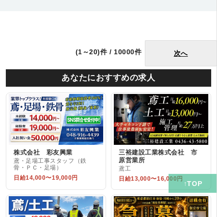
(1～20)件 / 10000件
次へ
あなたにおすすめの求人
株式会社 彩友興業
三裕建設工業株式会社 市
原営業所
鳶・足場工事スタッフ（鉄
骨・ＰＣ・足場）
鳶工
日給14,000〜19,000円
日給13,000〜16,000円