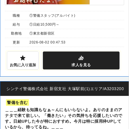
職種
①警備スタッフ(アルバイト)
給与
①日給10,500円～
勤務地
①東京都新宿区
更新
2026-08-02 00:47:53
お気に入り追加
求人
を見る
シンテイ警備株式会社 新宿支社 大塚駅前(1)エリア/A320320014
警備を含む
＿＿＿経験も知識もなぁ～んにもいらないよ。ありのままのア
ナタで来て欲しい。「働きたい」その気持ちを応援したいので
す。日給UPした今が特におすすめ。今月は特に採用枠UPして
いるから、待ってるね。＿＿＿