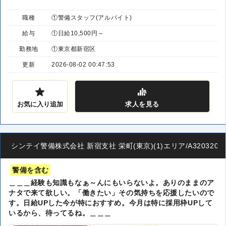
職種
①警備スタッフ(アルバイト)
給与
①日給10,500円～
勤務地
①東京都新宿区
更新
2026-08-02 00:47:53
お気に入り追加
求人
を見る
シンテイ警備株式会社 新宿支社 栄町(東京)(1)エリア/A32032001
警備を含む
＿＿＿経験も知識もなぁ～んにもいらないよ。ありのままのア
ナタで来て欲しい。「働きたい」その気持ちを応援したいので
す。日給UPした今が特におすすめ。今月は特に採用枠UPして
いるから、待ってるね。＿＿＿