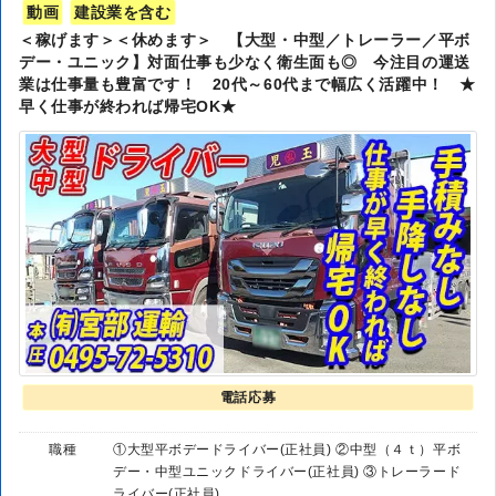
動画
建設業を含む
＜稼げます＞＜休めます＞ 【大型・中型／トレーラー／平ボ
デー・ユニック】対面仕事も少なく衛生面も◎ 今注目の運送
業は仕事量も豊富です！ 20代～60代まで幅広く活躍中！ ★
早く仕事が終われば帰宅OK★
電話応募
職種
①大型平ボデードライバー(正社員) ②中型（４ｔ）平ボ
デー・中型ユニックドライバー(正社員) ③トレーラード
ライバー(正社員)