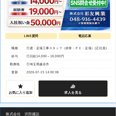
LINE質問
電話応募
職種
①鳶・足場工事スタッフ（鉄骨・ＰＣ・足場）(正社員)
給与
①日給14,000～19,000円
勤務地
①埼玉県越谷市
更新
2026-07-15 14:00:06
お気に入り追加
求人
を見る
株式会社 沢田建設