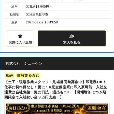
給与
①日給14,000円～
勤務地
①埼玉県越谷市
更新
2026-06-02 16:43:58
お気に入り追加
求人
を見る
株式会社 シューケン
動画
建設業を含む
【土工・現場作業スタッフ・足場鳶同時募集中】即勤務OK！
仕事に切れ目なし！更に１K完全個室寮に即入寮可能！入社交
通費は会社負担！更に日払・週払もOK！【現場増加につき期
間限定で入社祝い金３万円支給！】