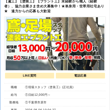
【鳶工】【塗装工】【プラント工】未経験から職人（経験
者）、協力企業さま含め大募集中！★単身用・世帯用社宅あり
★ 遠方からの応募も大歓迎
LINE質問
電話応募
職種
①現場スタッフ（塗装工）(正社員)
給与
①日給12,000円～
勤務地
①千葉県市原市