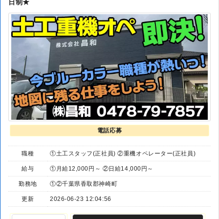
日制★
電話応募
職種
①土工スタッフ(正社員) ②重機オペレーター(正社員)
給与
①月給12,000円～ ②日給14,000円～
勤務地
①②千葉県香取郡神崎町
更新
2026-06-23 12:04:56