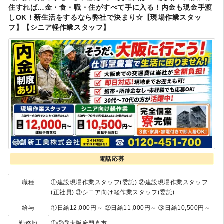
住すれば…金・食・職・住がすべて手に入る！内金も現金手渡
しOK！新生活をするなら弊社で決まり☆【現場作業スタッ
フ】【シニア軽作業スタッフ】
電話応募
職種
①建設現場作業スタッフ(委託) ②建設現場作業スタッフ
(正社員) ③シニア向け軽作業スタッフ(委託)
給与
①日給12,000円～ ②日給11,000円～ ③日給10,500円～
勤務地
①②③大阪府門真市