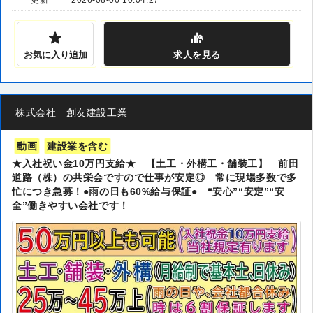
更新
2026-08-06 10:04:27
お気に入り追加
求人
を見る
株式会社 創友建設工業
動画
建設業を含む
★入社祝い金10万円支給★ 【土工・外構工・舗装工】 前田
道路（株）の共栄会ですので仕事が安定◎ 常に現場多数で多
忙につき急募！●雨の日も60%給与保証● “安心”“安定”“安
全”働きやすい会社です！