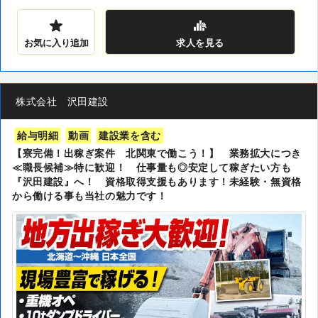
お気に入り追加
求人
を見る
株式会社 沢田建設
給与明細
動画
建設業を含む
【寮完備！出稼ぎ案件 北関東で働こう！】 業務拡大につき
≪職長候補≫特に歓迎！ 仕事量も◎安定して稼ぎたい方も
『沢田建設』へ！ 資格取得支援もあります！未経験・無資格
から働ける事も当社の魅力です！