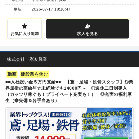
更新
2026-07-17 18:10:47
お気に入り追加
求人
を見る
株式会社 彩友興業
動画
建設業を含む
■■入社祝い金５万円支給■■ 【鳶・足場・鉄骨スタッフ】◎業
界屈指の高給与☆未経験でも14000円～ ◎週休二日制導入
（ガッツリ稼ぐも！プライベート充実も！） ◎充実の福利厚
生（寮完備＆各手当あり）