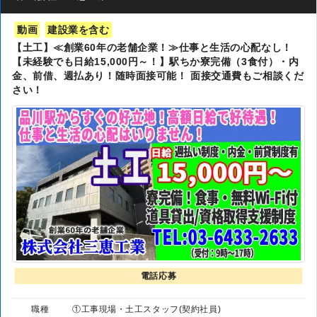
動画
建設業を含む
【土工】≪創業60年の老舗企業！≫仕事と生活の心配なし！
【未経験でも日給15,000円～！】駅ちか寮完備（3食付）・内
金、前借、週払あり！随時面接可能！ 面接交通費もご相談くだ
さい！
電話応募
職種
①工事現場・土工スタッフ(契約社員)