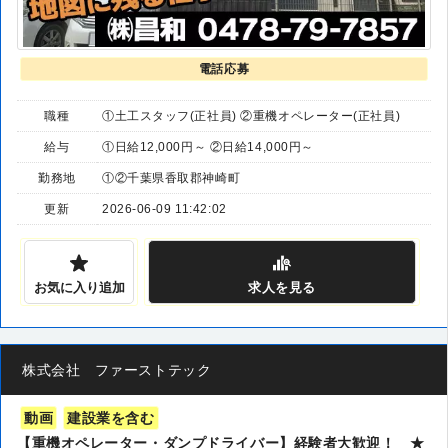
電話応募
職種
①土工スタッフ(正社員) ②重機オペレーター(正社員)
給与
①日給12,000円～ ②日給14,000円～
勤務地
①②千葉県香取郡神崎町
更新
2026-06-09 11:42:02
お気に入り追加
求人
を見る
株式会社 ファーストテック
動画
建設業を含む
【重機オペレーター・ダンプドライバー】経験者大歓迎！ ★