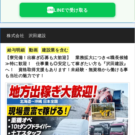
LINEで受け取る
LINE
株式会社 沢田建設
給与明細
動画
建設業を含む
【寮完備！出稼ぎ応募も大歓迎】 業務拡大につき≪職長候補
≫特に歓迎！ 仕事量も◎安定して稼ぎたい方も『沢田建設』
へ！ 資格取得支援もあります！未経験・無資格から働ける事
も当社の魅力です！