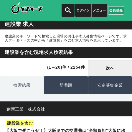
ログイン
メニュー
会員登録
建設業 求人
建設業のキーワードで検索した現場のお仕事求人募集情報ページです。求
人データベースの中から
「建設業」
を含む求人情報を表示しています。
建設業を含む現場求人検索結果
(1～20)件 / 2254件
次へ
検索結果
新着順
安定募集企業
創新工業 株式会社
建設業を含む
【大阪で働こうぜ！】大阪までの交通費は”全額負担”大阪に移