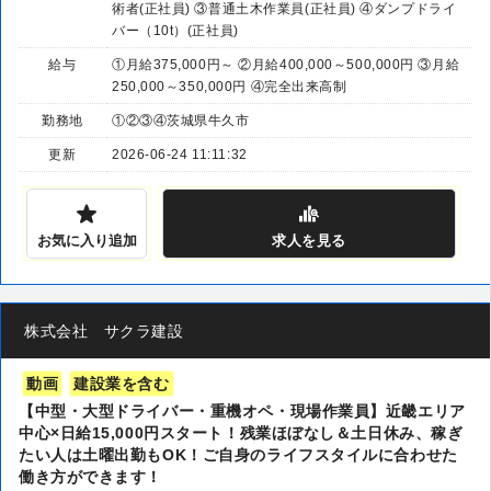
術者(正社員) ③普通土木作業員(正社員) ④ダンプドライ
バー（10t）(正社員)
給与
①月給375,000円～ ②月給400,000～500,000円 ③月給
250,000～350,000円 ④完全出来高制
勤務地
①②③④茨城県牛久市
更新
2026-06-24 11:11:32
お気に入り追加
求人
を見る
株式会社 サクラ建設
動画
建設業を含む
【中型・大型ドライバー・重機オペ・現場作業員】近畿エリア
中心×日給15,000円スタート！残業ほぼなし＆土日休み、稼ぎ
たい人は土曜出勤もOK！ご自身のライフスタイルに合わせた
働き方ができます！