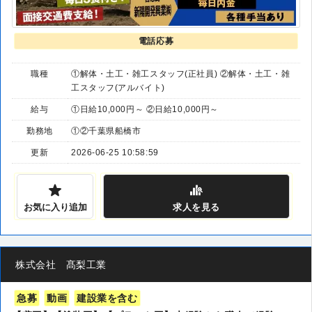
電話応募
職種
①解体・土工・雑工スタッフ(正社員) ②解体・土工・雑
工スタッフ(アルバイト)
給与
①日給10,000円～ ②日給10,000円～
勤務地
①②千葉県船橋市
更新
2026-06-25 10:58:59
お気に入り追加
求人
を見る
株式会社 髙梨工業
急募
動画
建設業を含む