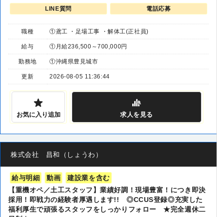
LINE質問
電話応募
職種
①鳶工 ・足場工事 ・解体工(正社員)
給与
①月給236,500～700,000円
勤務地
①沖縄県豊見城市
更新
2026-08-05 11:36:44
お気に入り追加
求人
を見る
株式会社 昌和（しょうわ）
給与明細
動画
建設業を含む
【重機オペ／土工スタッフ】業績好調！現場豊富！につき即決
採用！即戦力の経験者厚遇します!! ◎CCUS登録◎充実した
福利厚生で頑張るスタッフをしっかりフォロー ★完全週休二