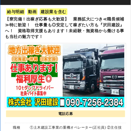
給与明細
動画
建設業を含む
【寮完備！出稼ぎ応募も大歓迎】 業務拡大につき≪職長候補
≫特に歓迎！ 仕事量も◎安定して稼ぎたい方も『沢田建設』
へ！ 資格取得支援もあります！未経験・無資格から働ける事
も当社の魅力です！
電話応募
職種
①土木建設工事業の重機オペレーター(正社員) ②主任技