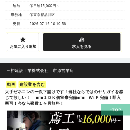
給与
①日給15,000円～
勤務地
①東京都品川区
更新
2026-07-16 10:10:56
お気に入り追加
求人
を見る
三裕建設工業株式会社 市原営業所
動画
建設業を含む
大手ゼネコンの一次下請けです！当社ならではのヤリガイを感
じて欲しい！ ■□■１ＤＫ個室寮完備■□■ Wi-Fi完備！即入
寮可！今なら寮費１ヶ月無料！