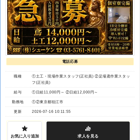
電話応募
職種
①土工・現場作業スタッフ(正社員) ②足場鳶作業スタッ
フ(正社員)
給与
①日給11,000円～ ②日給12,000円～
勤務地
①②東京都狛江市
更新
2026-07-16 10:11:55
お気に入り追加
求人
を見る