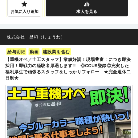
お気に入り追加
求人
を見る
株式会社 昌和（しょうわ）
給与明細
動画
建設業を含む
【重機オペ／土工スタッフ】業績好調！現場豊富！につき即決
採用！即戦力の経験者厚遇します!! ◎CCUS登録◎充実した
福利厚生で頑張るスタッフをしっかりフォロー ★完全週休二
日制★