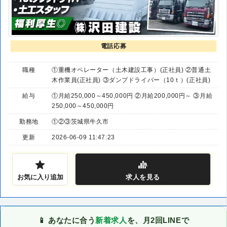
電話応募
職種
①重機オペレーター（土木建設工事）(正社員) ②普通土
木作業員(正社員) ③ダンプドライバー（10ｔ）(正社員)
給与
①月給250,000～450,000円 ②月給200,000円～ ③月給
250,000～450,000円
勤務地
①②③茨城県牛久市
更新
2026-06-09 11:47:23
お気に入り追加
求人
を見る
📱 あなたに合う
新着求人
を、月2回LINEで