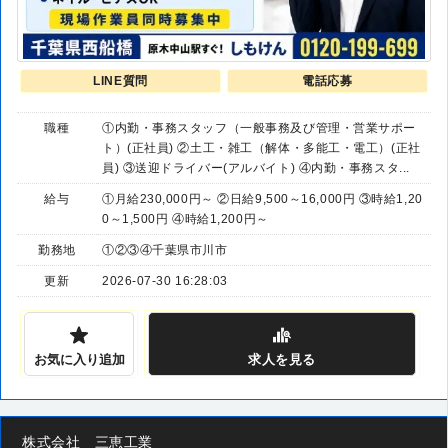
LINE質問
電話応募
職種
①内勤・事務スタッフ（一般事務及び管理・営業サポー
ト）(正社員) ②土工・雑工（解体・多能工・電工）(正社
員) ③送迎ドライバー(アルバイト) ④内勤・事務スタ...
給与
①月給230,000円～ ②日給9,500～16,000円 ③時給1,20
0～1,500円 ④時給1,200円～
勤務地
①②③④千葉県市川市
更新
2026-07-30 16:28:03
お気に入り追加
求人
を見る
株式会社 三恵工業