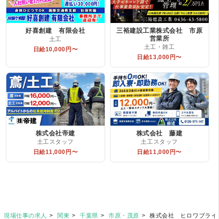
好喜創建 有限会社
三裕建設工業株式会社 市原
営業所
土工
土工・雑工
日給10,000円〜
日給13,000円〜
株式会社帝建
株式会社 藤建
土工スタッフ
土工スタッフ
日給11,000円〜
日給11,000円〜
現場仕事の求人
関東
千葉県
市原・茂原
株式会社 ヒロワブライ