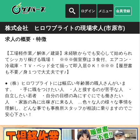
ログイン
メニュー
会員登録
株式会社 ヒロワブライトの
現場求人(市原市)
求人の概要・特徴
【工場軽作業／解体／建築】未経験からでも安心して始められ
てシッカリ稼げる職場！ ※※※個室寮は３食付、エアコン・
冷蔵庫・ＴＶ・ベッド全て揃って即入居ＯＫ！※※※【履歴書
も不要／身１つで大丈夫です♪】
●（株）ヒロワブライトには幅広い年齢層の職人さんがいま
す。 ・手に職をつけたい人 ・人と接するのが苦手な人 ・
自立したい若者 ・自分の目標の為にすぐにでも働きたい
人 ・家族の為に出稼ぎに来る人 …色々な人の様々な事情を
理解し、どんな事でも事務所スタッフが相談に乗りますのでご
安心下さい！