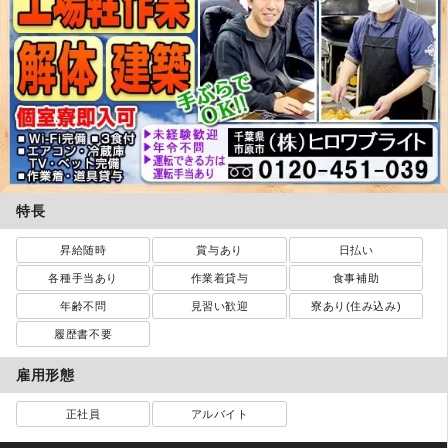
特長
昇給随時
賞与あり
日払い
各種手当あり
作業着貸与
食事補助
年齢不問
見習い歓迎
寮あり(住み込み)
履歴書不要
雇用形態
正社員
アルバイト