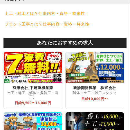
土工・雑工とは？仕事内容・資格・将来性
プラント工事とは？仕事内容・資格・将来性
あなたにおすすめの求人
有限会社 下建重機産業
新陽開発興業 株式会社
土工・雑工（解体・多能工・電
解体・土工・雑工スタッフ
工）
日給10,000円〜
日給9,500〜16,000円