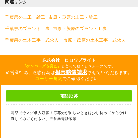
関連リンク
千葉県の土工・雑工
市原・茂原の土工・雑工
千葉県のプラント工事
市原・茂原のプラント工事
千葉県の土木工事一式求人
市原・茂原の土木工事一式求人
株式会社 ヒロワブライト
『ゲンバーズを見た』
と言って頂くとスムーズです。
損害賠償請求
※営業行為、迷惑行為は
させていただきます。
ユーザー規約
でご確認ください。
電話応募
電話で今スグ求人応募！応募先が忙しいときは少し待ってからかけ
直してみてください。※営業電話厳禁