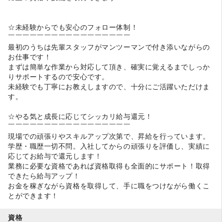
☆未経験からでも安心のフォロー体制！
￣￣￣￣￣￣￣￣￣￣￣￣￣￣￣￣￣
最初のうちは先輩スタッフがマンツーマンで付き添いながらの
お仕事です！
まずは簡単な作業から対応して頂き、確実に覚えるまでしっか
りサポートするので安心です。
未経験でも丁寧にお教えしますので、十分にご活躍いただけま
す。
☆やる気と成長に応じてシッカリ給与還元！
￣￣￣￣￣￣￣￣￣￣￣￣￣￣￣￣￣
現場での頑張りやスキルアップ次第で、昇給を行っています。
学歴・職歴一切不問。入社してからの頑張りを評価し、実績に
応じてお給与で還元します！
業務に必要な資格であれば資格取得も全面的にサポート！取得
できたら給与アップ！
お金を稼ぎながら資格を取得して、手に職をつけながら働くこ
とができます！
資格