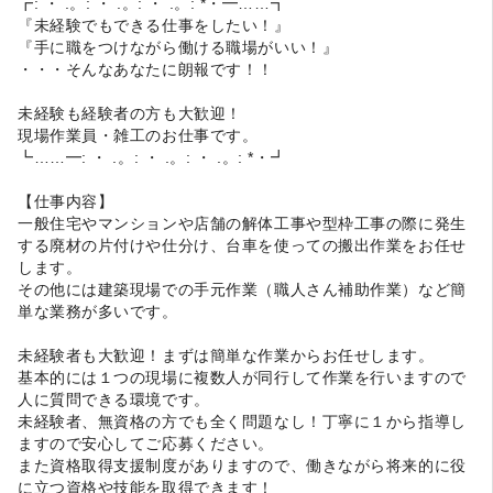
┏: ・ .。: ・ .。: ・ .。: *・━……┓
『未経験でもできる仕事をしたい！』
『手に職をつけながら働ける職場がいい！』
・・・そんなあなたに朗報です！！
未経験も経験者の方も大歓迎！
現場作業員・雑工のお仕事です。
┗……━: ・ .。: ・ .。: ・ .。: *・┛
【仕事内容】
一般住宅やマンションや店舗の解体工事や型枠工事の際に発生
する廃材の片付けや仕分け、台車を使っての搬出作業をお任せ
します。
その他には建築現場での手元作業（職人さん補助作業）など簡
単な業務が多いです。
未経験者も大歓迎！まずは簡単な作業からお任せします。
基本的には１つの現場に複数人が同行して作業を行いますので
人に質問できる環境です。
未経験者、無資格の方でも全く問題なし！丁寧に１から指導し
ますので安心してご応募ください。
また資格取得支援制度がありますので、働きながら将来的に役
に立つ資格や技能を取得できます！