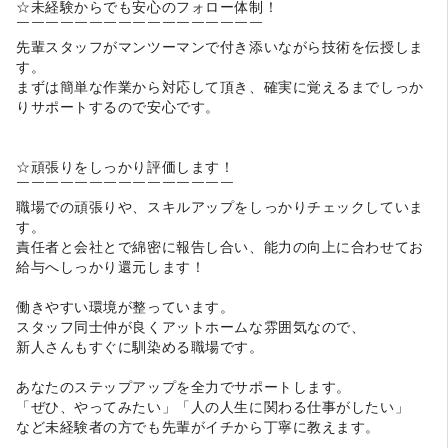
☆未経験からでも安心のフォロー体制！
￣￣￣￣￣￣￣￣￣￣￣￣￣￣￣￣￣
先輩スタッフがマンツーマンで付き添いながら技術を伝授しま
す。
まずは簡単な作業から対応して頂き、確実に覚えるまでしっか
りサポートするので安心です。
☆頑張りをしっかり評価します！
￣￣￣￣￣￣￣￣￣￣￣￣￣￣￣
職場での頑張りや、スキルアップをしっかりチェックしていま
す。
責任者と会社とで綿密に報告し合い、能力の向上に合わせてお
給与へしっかり還元します！
働きやすい環境が整っています。
スタッフ同士仲が良くアットホームな雰囲気なので、
新人さんもすぐに馴染める職場です。
あなたのステップアップを全力でサポートします。
「ぜひ、やってみたい」「人の人生に関わる仕事がしたい」
など未経験者の方でも先輩がイチから丁寧に教えます。