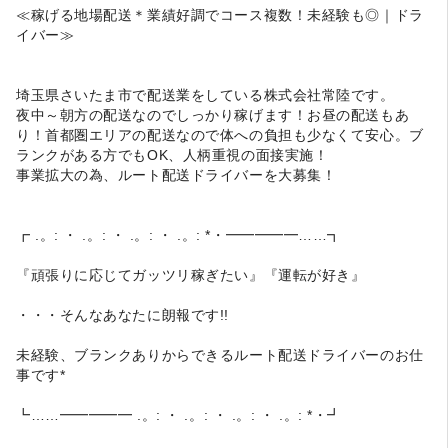
≪稼げる地場配送＊業績好調でコース複数！未経験も◎｜ドラ
イバー≫
埼玉県さいたま市で配送業をしている株式会社常陸です。
夜中～朝方の配送なのでしっかり稼げます！お昼の配送もあ
り！首都圏エリアの配送なので体への負担も少なくて安心。ブ
ランクがある方でもOK、人柄重視の面接実施！
事業拡大の為、ルート配送ドライバーを大募集！
┏ .。: ・ .。: ・ .。: ・ .。: *・━━━━━……┓
『頑張りに応じてガッツリ稼ぎたい』『運転が好き』
・・・そんなあなたに朗報です!!
未経験、ブランクありからできるルート配送ドライバーのお仕
事です*
┗……━━━━━ .。: ・ .。: ・ .。: ・ .。: *・┛