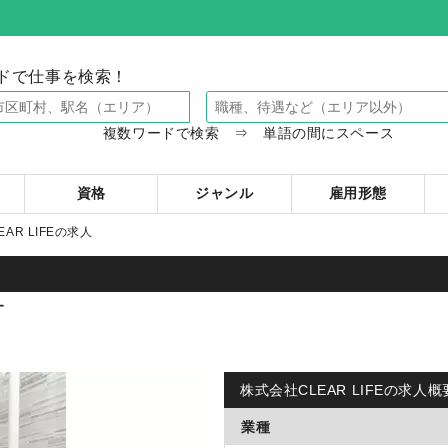
ドで仕事を検索！
複数ワードで検索 ⇒ 単語の間にスペース
資格
ジャンル
雇用形態
AR LIFEの求人
す
株式会社CLEAR LIFEの求人概
業種