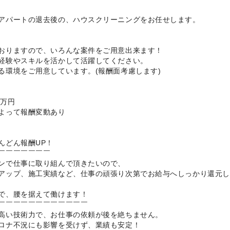
アパートの退去後の、ハウスクリーニングをお任せします。
おりますので、いろんな案件をご用意出来ます！
経験やスキルを活かして活躍してください。
る環境をご用意しています。(報酬面考慮します)
0万円
よって報酬変動あり
んどん報酬UP！
￣￣￣￣￣￣￣
ンで仕事に取り組んで頂きたいので、
アップ、施工実績など、仕事の頑張り次第でお給与へしっかり還元し
で、腰を据えて働けます！
￣￣￣￣￣￣￣￣￣￣￣￣
高い技術力で、お仕事の依頼が後を絶ちません。
ロナ不況にも影響を受けず、業績も安定！