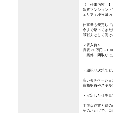
【 仕事内容 】
賃貸マンション・
エリア：埼玉県内
仕事量も安定して
今まで培ってきた
即戦力として働け
＜収入例＞
月収 30万円～10
※案件・間取りに
・頑張り次第でど
￣￣￣￣￣￣￣￣
高いモチベーショ
資格取得やスキル
・安定した仕事量
￣￣￣￣￣￣￣￣
丁寧な作業と質の
そのおかげで、コ