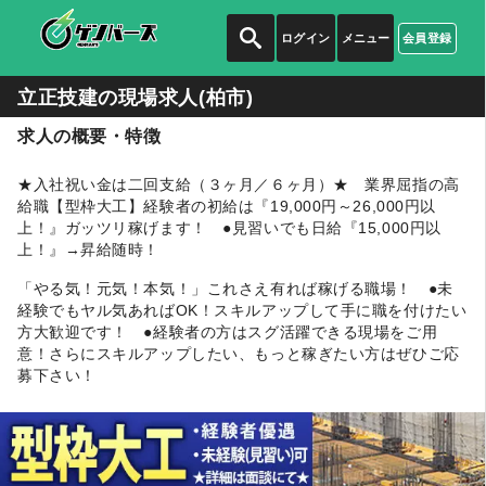
ログイン
メニュー
会員登録
立正技建の
現場求人(柏市)
求人の概要・特徴
★入社祝い金は二回支給（３ヶ月／６ヶ月）★ 業界屈指の高
給職【型枠大工】経験者の初給は『19,000円～26,000円以
上！』ガッツリ稼げます！ ●見習いでも日給『15,000円以
上！』→昇給随時！
「やる気！元気！本気！」これさえ有れば稼げる職場！ ●未
経験でもヤル気あればOK！スキルアップして手に職を付けたい
方大歓迎です！ ●経験者の方はスグ活躍できる現場をご用
意！さらにスキルアップしたい、もっと稼ぎたい方はぜひご応
募下さい！