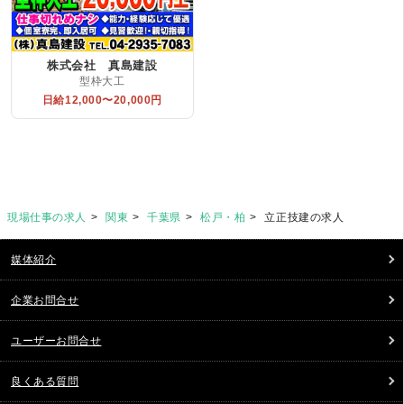
株式会社 真島建設
型枠大工
日給12,000〜20,000円
現場仕事の求人
関東
千葉県
松戸・柏
立正技建の求人
媒体紹介
企業お問合せ
ユーザーお問合せ
良くある質問