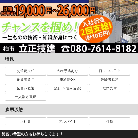
特長
交通費支給
各種手当あり
日12,000円上
作業着貸与
車通勤OK
経験者歓迎
見習い歓迎
寮あり(住み込み)
社保完備
一人親方歓迎
雇用形態
正社員
アルバイト
請負
見習い希望の方もお待ちしてます！