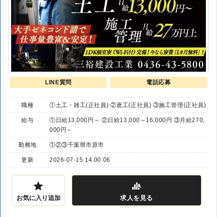
LINE質問
電話応募
職種
①土工・雑工(正社員) ②鳶工(正社員) ③施工管理(正社員)
給与
①日給13,000円～ ②日給13,000～16,000円 ③月給270,
000円～
勤務地
①②③千葉県市原市
更新
2026-07-15 14:00:06
お気に入り追加
求人
を見る