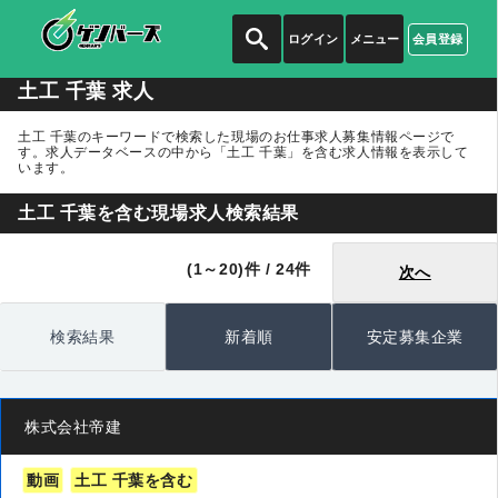
ログイン
メニュー
会員登録
土工 千葉 求人
土工 千葉のキーワードで検索した現場のお仕事求人募集情報ページで
す。求人データベースの中から
「土工 千葉」
を含む求人情報を表示して
います。
土工 千葉を含む現場求人検索結果
(1～20)件 / 24件
次へ
検索結果
新着順
安定募集企業
株式会社帝建
動画
土工 千葉を含む