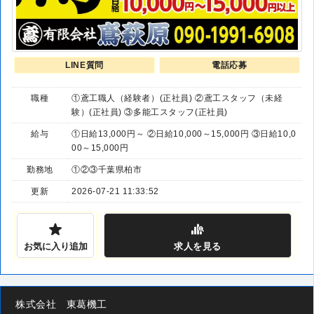
LINE質問
電話応募
職種
①鳶工職人（経験者）(正社員) ②鳶工スタッフ（未経
験）(正社員) ③多能工スタッフ(正社員)
給与
①日給13,000円～ ②日給10,000～15,000円 ③日給10,0
00～15,000円
勤務地
①②③千葉県柏市
更新
2026-07-21 11:33:52
お気に入り追加
求人
を見る
株式会社 東葛機工