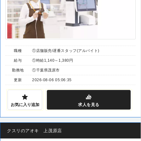
職種
①店舗販売/遅番スタッフ(アルバイト)
給与
①時給1,140～1,380円
勤務地
①千葉県茂原市
更新
2026-08-06 05:06:35
お気に入り追加
求人
を見る
クスリのアオキ 上茂原店