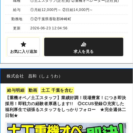
職種
①土工スタッフ(正社員) ②重機オペレーター(正社員)
給与
①月給12,000円～ ②日給14,000円～
勤務地
①②千葉県香取郡神崎町
更新
2026-06-23 12:04:56
お気に入り追加
求人
を見る
株式会社 昌和（しょうわ）
給与明細
動画
土工 千葉を含む
【重機オペ／土工スタッフ】業績好調！現場豊富！につき即決
採用！即戦力の経験者厚遇します!! ◎CCUS登録◎充実した
福利厚生で頑張るスタッフをしっかりフォロー ★完全週休二
日制★