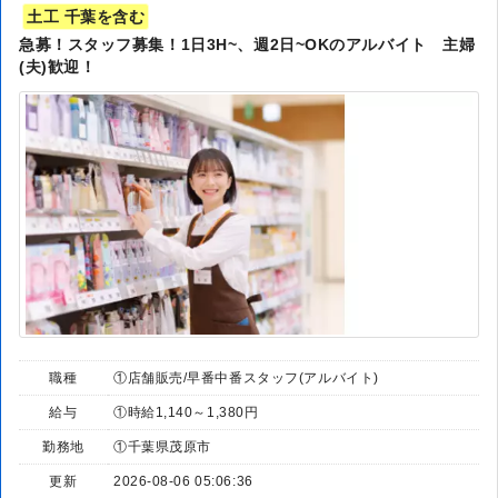
土工 千葉を含む
急募！スタッフ募集！1日3H~、週2日~OKのアルバイト 主婦
(夫)歓迎！
職種
①店舗販売/早番中番スタッフ(アルバイト)
給与
①時給1,140～1,380円
勤務地
①千葉県茂原市
更新
2026-08-06 05:06:36