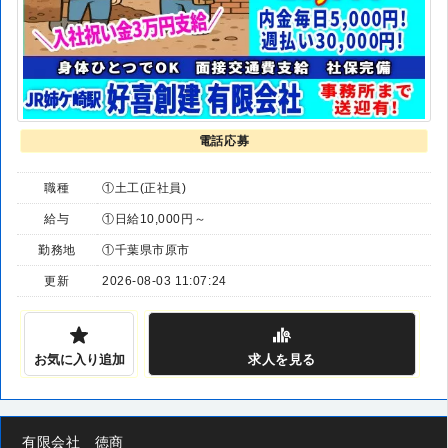
電話応募
職種
①土工(正社員)
給与
①日給10,000円～
勤務地
①千葉県市原市
更新
2026-08-03 11:07:24
お気に入り追加
求人
を見る
有限会社 徳商