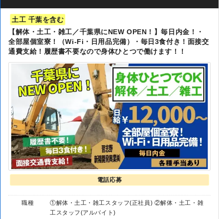
土工 千葉を含む
【解体・土工・雑工／千葉県にNEW OPEN！】毎日内金！・
全部屋個室寮！（Wi-Fi・日用品完備）・毎日3食付き！面接交
通費支給！履歴書不要なので身体ひとつで働けます！！
電話応募
職種
①解体・土工・雑工スタッフ(正社員) ②解体・土工・雑
工スタッフ(アルバイト)