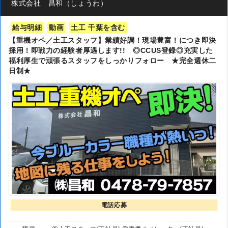
株式会社 昌和（しょうわ）
給与明細
動画
土工 千葉を含む
【重機オペ／土工スタッフ】業績好調！現場豊富！につき即決
採用！即戦力の経験者厚遇します!! ◎CCUS登録◎充実した
福利厚生で頑張るスタッフをしっかりフォロー ★完全週休二
日制★
電話応募