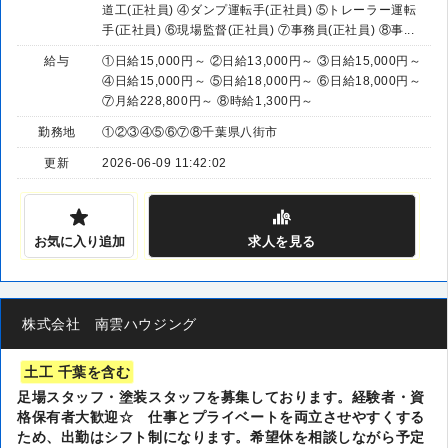
道工(正社員) ④ダンプ運転手(正社員) ⑤トレーラー運転
手(正社員) ⑥現場監督(正社員) ⑦事務員(正社員) ⑧事...
給与
①日給15,000円～ ②日給13,000円～ ③日給15,000円～
④日給15,000円～ ⑤日給18,000円～ ⑥日給18,000円～
⑦月給228,800円～ ⑧時給1,300円～
勤務地
①②③④⑤⑥⑦⑧千葉県八街市
更新
2026-06-09 11:42:02
お気に入り追加
求人
を見る
株式会社 南雲ハウジング
土工 千葉を含む
足場スタッフ・塗装スタッフを募集しております。経験者・資
格保有者大歓迎☆ 仕事とプライベートを両立させやすくする
ため、出勤はシフト制になります。希望休を相談しながら予定