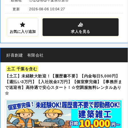
勤務地
①②③④⑤千葉県市原市
更新
2026-08-06 10:04:27
お気に入り追加
求人
を見る
好喜創建 有限会社
土工 千葉を含む
【土工】未経験大歓迎！【履歴書不要】【内金毎日5,000円】
【週払い3万円】【入社祝金3万円】【個室寮完備】【事務所ま
で送迎有】高待遇で安心スタート！☆空調服無料レンタルあり
☆