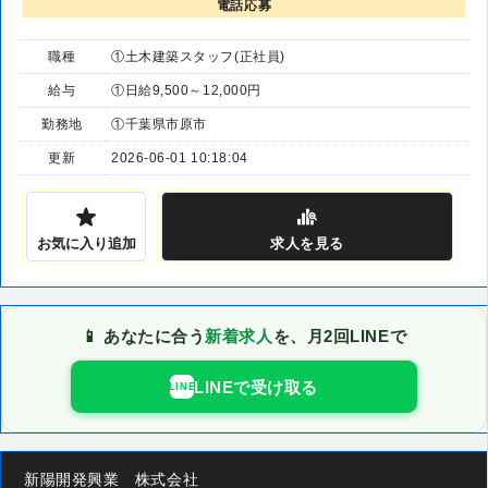
電話応募
職種
①土木建築スタッフ(正社員)
給与
①日給9,500～12,000円
勤務地
①千葉県市原市
更新
2026-06-01 10:18:04
お気に入り追加
求人
を見る
📱 あなたに合う
新着求人
を、月2回LINEで
LINEで受け取る
LINE
新陽開発興業 株式会社