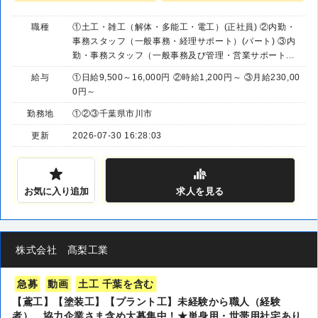
職種
①土工・雑工（解体・多能工・電工）(正社員) ②内勤・
事務スタッフ（一般事務・経理サポート）(パート) ③内
勤・事務スタッフ（一般事務及び管理・営業サポート...
給与
①日給9,500～16,000円 ②時給1,200円～ ③月給230,00
0円～
勤務地
①②③千葉県市川市
更新
2026-07-30 16:28:03
お気に入り追加
求人
を見る
株式会社 髙梨工業
急募
動画
土工 千葉を含む
【鳶工】【塗装工】【プラント工】未経験から職人（経験
者）、協力企業さま含め大募集中！★単身用・世帯用社宅あり