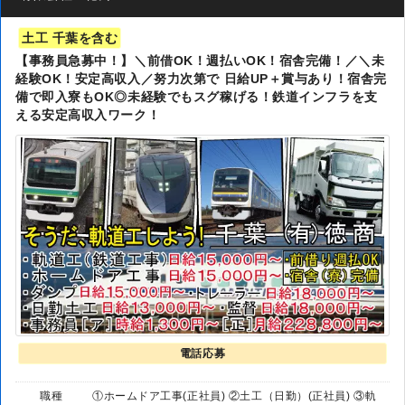
土工 千葉を含む
【事務員急募中！】＼前借OK！週払いOK！宿舎完備！／＼未
経験OK！安定高収入／努力次第で 日給UP＋賞与あり！宿舎完
備で即入寮もOK◎未経験でもスグ稼げる！鉄道インフラを支
える安定高収入ワーク！
電話応募
職種
①ホームドア工事(正社員) ②土工（日勤）(正社員) ③軌