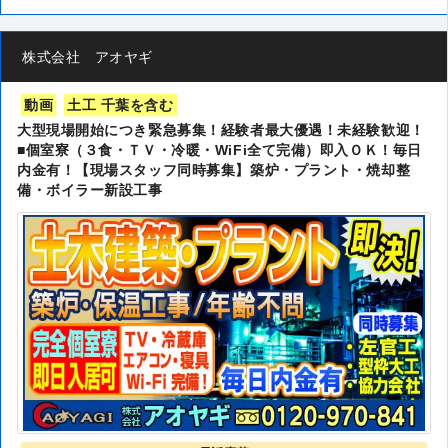
株式会社 アオヤギ
動画
土工 千葉を含む
大型現場開始につき緊急募集！経験者最大優遇！未経験歓迎！
■個室寮（３食・ＴＶ・冷暖・WiFi全て完備）即入ＯＫ！毎日
内金有！【現場スタッフ同時募集】築炉・プラント・焼却整
備・ボイラー新設工事