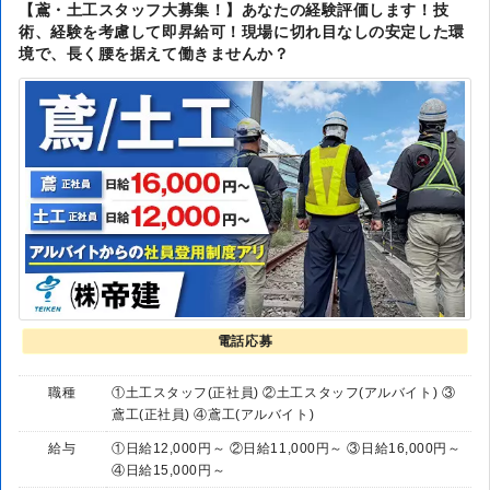
【鳶・土工スタッフ大募集！】あなたの経験評価します！技
術、経験を考慮して即昇給可！現場に切れ目なしの安定した環
境で、長く腰を据えて働きませんか？
電話応募
職種
①土工スタッフ(正社員) ②土工スタッフ(アルバイト) ③
鳶工(正社員) ④鳶工(アルバイト)
給与
①日給12,000円～ ②日給11,000円～ ③日給16,000円～
④日給15,000円～