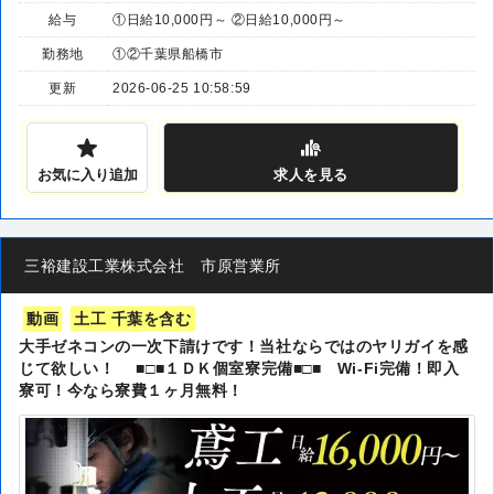
給与
①日給10,000円～ ②日給10,000円～
勤務地
①②千葉県船橋市
更新
2026-06-25 10:58:59
お気に入り追加
求人
を見る
三裕建設工業株式会社 市原営業所
動画
土工 千葉を含む
大手ゼネコンの一次下請けです！当社ならではのヤリガイを感
じて欲しい！ ■□■１ＤＫ個室寮完備■□■ Wi-Fi完備！即入
寮可！今なら寮費１ヶ月無料！