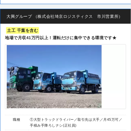
大興グループ （株式会社埼京ロジスティクス 市川営業所）
土工 千葉を含む
地場で月収41万円以上！運転だけに集中できる環境です★
職種
①大型トラックドライバー／取引先は大手／月45万可／
手積み手降ろしナシ(正社員)