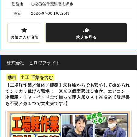
勤務地
①②③④千葉県習志野市
更新
2026-07-06 16:32:43
お気に入り追加
求人
を見る
株式会社 ヒロワブライト
動画
土工 千葉を含む
【工場軽作業／解体／建築】未経験からでも安心して始められ
てシッカリ稼げる職場！ ※※※個室寮は３食付、エアコン・
冷蔵庫・ＴＶ・ベッド全て揃って即入居ＯＫ！※※※【履歴書
も不要／身１つで大丈夫です♪】