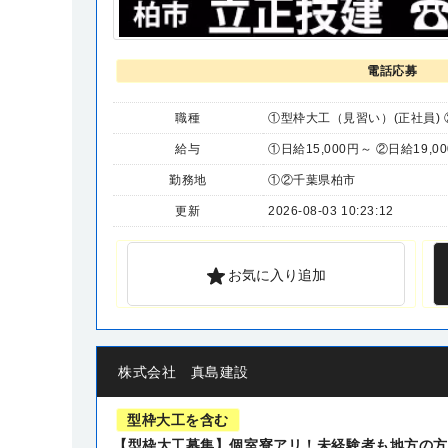
電話応募
職種
①型枠大工（見習い）(正社員) 
給与
①日給15,000円～ ②日給19,00
勤務地
①②千葉県柏市
更新
2026-08-03 10:23:12
お気に入り追加
株式会社 真島建設
型枠大工を含む
【型枠大工募集】個室寮アリ！未経験者も地方の方