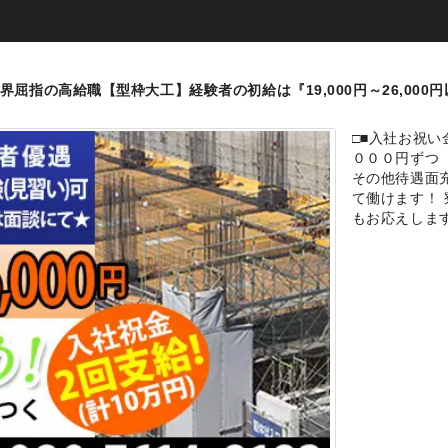
屈指の高給職【型枠大工】経験者の初給は『19,000円～26,000
□■入社お祝い
０００円ずつ
その他待遇面
て働けます！
もお応えしま