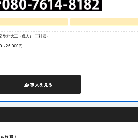
②型枠大工（職人）(正社員)
0～26,000円
求人
を見る
も歓迎！