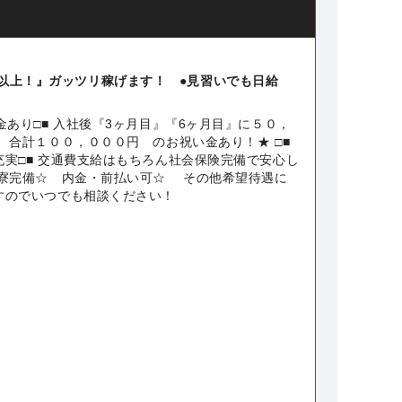
円以上！』ガッツリ稼げます！ ●見習いでも日給
金あり□■ 入社後『3ヶ月目』『6ヶ月目』に５０，
 合計１００，０００円 のお祝い金あり！★ □■
充実□■ 交通費支給はもちろん社会保険完備で安心し
 寮完備☆ 内金・前払い可☆ その他希望待遇に
すのでいつでも相談ください！