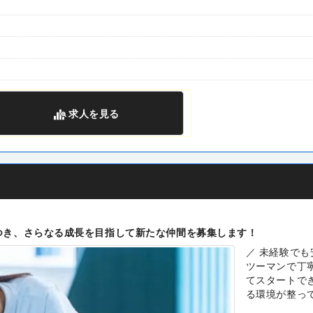
求人
を見る
つき、さらなる成長を目指して新たな仲間を募集します！
／ 未経験でも
ツーマンで丁
てスタートで
る環境が整っ