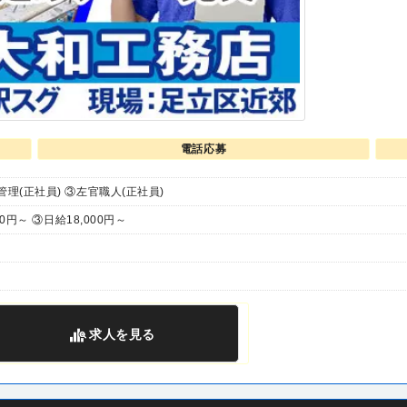
電話応募
管理(正社員) ③左官職人(正社員)
00円～ ③日給18,000円～
求人
を見る