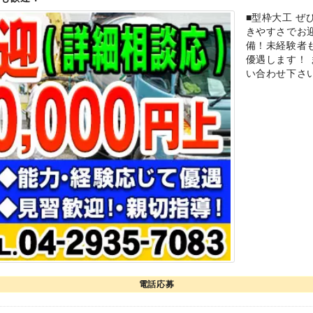
■型枠大工 ぜ
きやすさでお
備！未経験者
優遇します！
い合わせ下さ
電話応募