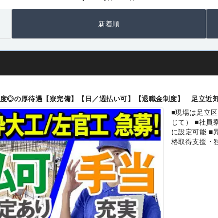
新着順
度◎の厚待遇【寮完備】【日／週払い可】【退職金制度】 足立近
■現場は足立
じて） ■社員
に設定可能 ■
格取得支援・