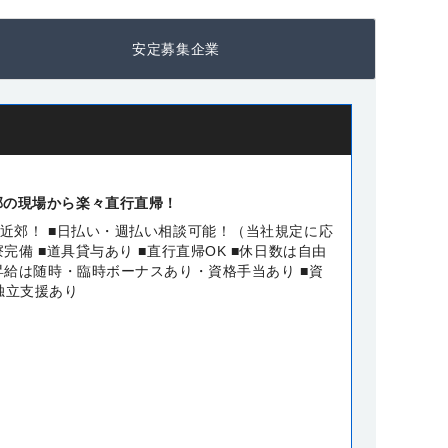
安定募集企業
郊の現場から楽々直行直帰！
区近郊！ ■日払い・週払い相談可能！（当社規定に応
寮完備 ■道具貸与あり ■直行直帰OK ■休日数は自由
昇給は随時・臨時ボーナスあり・資格手当あり ■資
独立支援あり