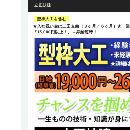
立正技建
型枠大工を含む
★入社祝い金は二回支給（３ヶ月／６ヶ月）★ 業界
『15,000円以上！』→昇給随時！