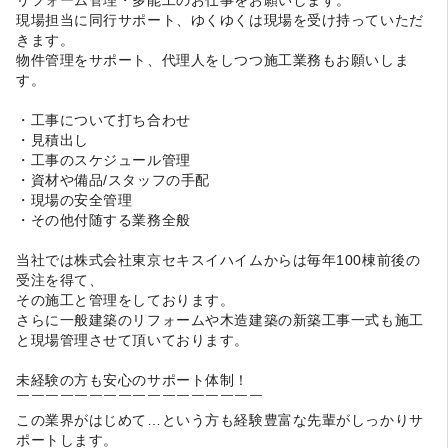
現場担当に同行サポート、ゆくゆくは現場を受け持っていただ
きます。
物件管理をサポート、代理人をしつつ施工業務もお願いしま
す。
・工事について打ち合わせ
・見積出し
・工事のスケジュール管理
・資材や備品/スタッフの手配
・現場の安全管理
・その他付随する業務全般
当社では株式会社東京セキスイハイムからは毎年100棟前後の
受注を得て、
その施工と管理をしております。
さらに一般建築のリフォームや木造建築の新築工事一式も施工
と現場管理させて頂いております。
未経験の方も安心のサポート体制！
￣￣￣￣￣￣￣￣￣￣￣￣￣￣￣￣￣
この業界がはじめて…という方も経験豊富な先輩がしっかりサ
ポートします。