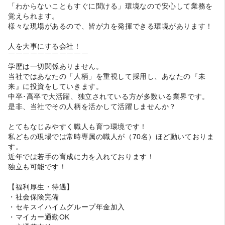
「わからないこともすぐに聞ける」環境なので安心して業務を
覚えられます。
様々な現場があるので、皆が力を発揮できる環境があります！
人を大事にする会社！
￣￣￣￣￣￣￣￣￣￣￣
学歴は一切関係ありません。
当社ではあなたの「人柄」を重視して採用し、あなたの『未
来』に投資をしていきます。
中卒･高卒で大活躍、独立されている方が多数いる業界です。
是非、当社でその人柄を活かして活躍しませんか？
とてもなじみやすく職人も育つ環境です！
私どもの現場では常時専属の職人が（70名）ほど動いておりま
す。
近年では若手の育成に力を入れております！
独立も可能です！
【福利厚生・待遇】
・社会保険完備
・セキスイハイムグループ年金加入
・マイカー通勤OK