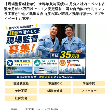
【現場監督/経験者】 ★昨年賞与実績4ヶ月分／社内イベント多
数★月給35万円以上～！／安定経営！国や自治体の公共インフ
ラ工事が中心／裁量＆自由度の高い環境／残業ほぼナシでプラ
イベートも充実♪
交通費支給
車通勤OK
学歴不問
年齢不問
経験者歓迎
フリーター
社保完備
職種
①工事スタッフ(正社員)