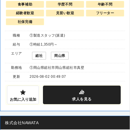
食事補助
学歴不問
年齢不問
経験者歓迎
見習い歓迎
フリーター
社保完備
職種
①製造スタッフ(派遣)
給与
①時給1,350円～
エリア
総社
岡山県
勤務地
①岡山県総社市岡山県総社市真壁
更新
2026-08-02 00:49:07
求人
を見る
お気に入り追加
株式会社NAWATA