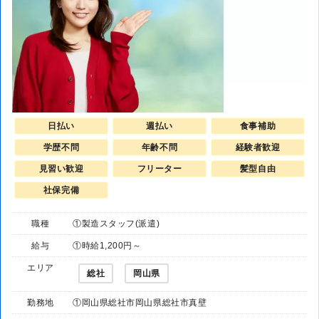
日払い
週払い
食事補助
学歴不問
年齢不問
経験者歓迎
見習い歓迎
フリーター
髪型自由
社保完備
職種
①製造スタッフ(派遣)
給与
①時給1,200円～
エリア
総社
岡山県
勤務地
①岡山県総社市岡山県総社市真壁