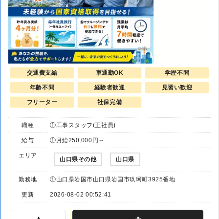
交通費支給
車通勤OK
学歴不問
年齢不問
経験者歓迎
見習い歓迎
フリーター
社保完備
職種
①工事スタッフ(正社員)
給与
①月給250,000円～
エリア
山口県その他
山口県
勤務地
①山口県岩国市山口県岩国市玖珂町3925番地
更新
2026-08-02 00:52:41