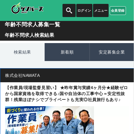
ログイン
メニュー
会員登録
年齢不問求人募集一覧
年齢不問求人検索結果
検索結果
新着順
安定募集企業
株式会社NAWATA
【作業員/現場監督見習い】 ★昨年賞与実績4ヶ月分★経験ゼロ
から国家資格を取得できる♪国や自治体の工事中心＝安定性抜
群！残業ほぼナシでプライベートも充実◎社員旅行もあり♪