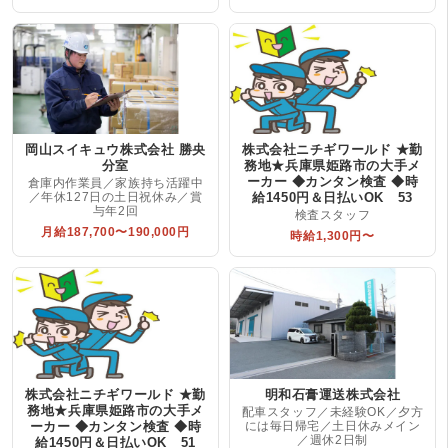
岡山スイキュウ株式会社 勝央
株式会社ニチギワールド ★勤
分室
務地★兵庫県姫路市の大手メ
ーカー ◆カンタン検査 ◆時
倉庫内作業員／家族持ち活躍中
／年休127日の土日祝休み／賞
給1450円＆日払いOK 53
与年2回
検査スタッフ
月給187,700〜190,000円
時給1,300円〜
株式会社ニチギワールド ★勤
明和石膏運送株式会社
務地★兵庫県姫路市の大手メ
配車スタッフ／未経験OK／夕方
ーカー ◆カンタン検査 ◆時
には毎日帰宅／土日休みメイン
／週休2日制
給1450円＆日払いOK 51