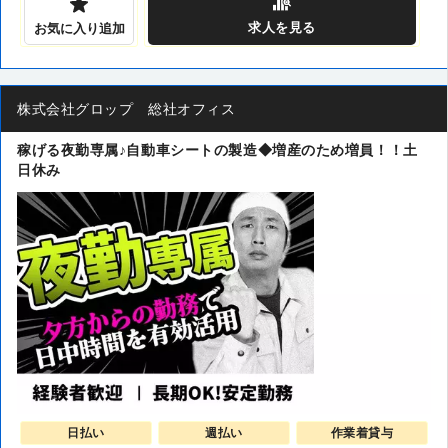
求人
を見る
お気に入り追加
株式会社グロップ 総社オフィス
稼げる夜勤専属♪自動車シートの製造◆増産のため増員！！土
日休み
日払い
週払い
作業着貸与