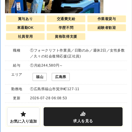
賞与あり
交通費支給
作業着貸与
車通勤OK
学歴不問
経験者歓迎
社員登用
資格取得支援
職種
①フォークリフト作業員／日勤のみ／週休2日／女性多数
／久々の社会復帰応援(正社員)
給与
①月給244,580円～
エリア
福山
広島県
勤務地
①広島県福山市箕沖町127-11
更新
2026-07-28 06:08:53
求人
を見る
お気に入り追加