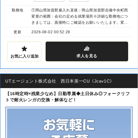
勤務地
①岡山県加賀郡雇入れ直後：岡山県加賀郡吉備中央町西
変更の範囲：会社の定める就業場所※詳細な勤務地につ
きましては、面接時にご確認をお願いいたします。変...
更新
2026-08-02 00:52:28
求人
を見る
お気に入り追加
UTエージェント株式会社 西日本第一CU《Jcav1C》
【16時定時×残業少なめ】日勤専属◆土日休み◎フォークリフ
トで耐火レンガの交換・解体など！