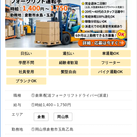
日払い
週払い
車通勤OK
学歴不問
経験者歓迎
フリーター
社員登用
髪型自由
バイク通勤OK
ブランクOK
職種
①倉庫/配送フォークリフトドライバー(派遣)
給与
①時給1,400～1,750円
エリア
倉敷
岡山県
勤務地
①岡山県倉敷市玉島乙島