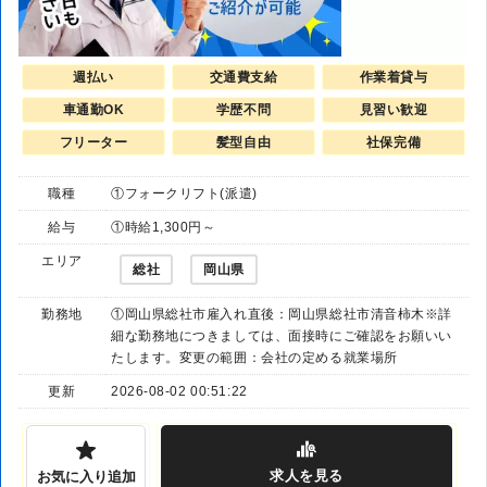
週払い
交通費支給
作業着貸与
車通勤OK
学歴不問
見習い歓迎
フリーター
髪型自由
社保完備
職種
①フォークリフト(派遣)
給与
①時給1,300円～
エリア
総社
岡山県
勤務地
①岡山県総社市雇入れ直後：岡山県総社市清音柿木※詳
細な勤務地につきましては、面接時にご確認をお願いい
たします。変更の範囲：会社の定める就業場所
更新
2026-08-02 00:51:22
求人
を見る
お気に入り追加