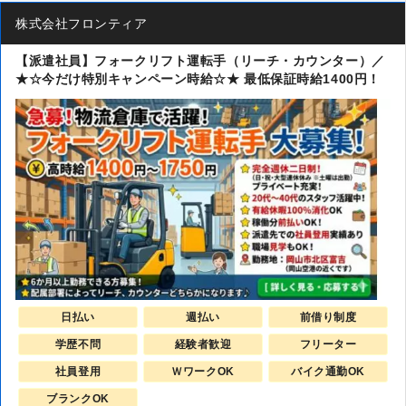
株式会社フロンティア
【派遣社員】フォークリフト運転手（リーチ・カウンター）／
★☆今だけ特別キャンペーン時給☆★ 最低保証時給1400円！
日払い
週払い
前借り制度
学歴不問
経験者歓迎
フリーター
社員登用
ＷワークOK
バイク通勤OK
ブランクOK