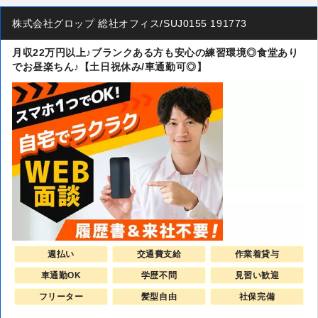
株式会社グロップ 総社オフィス/SUJ0155 191773
月収22万円以上♪ブランクある方も安心の練習環境◎食堂あり
でお昼楽ちん♪【土日祝休み/車通勤可◎】
週払い
交通費支給
作業着貸与
車通勤OK
学歴不問
見習い歓迎
フリーター
髪型自由
社保完備