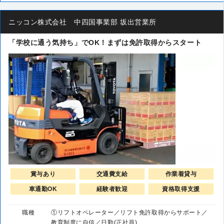
ニッコン株式会社 中四国事業部 坂出営業所
「学校に通う気持ち」でOK！まずは免許取得からスタート
賞与あり
交通費支給
作業着貸与
車通勤OK
経験者歓迎
資格取得支援
職種
①リフトオペレーター／リフト免許取得からサポート／
教育制度に自信／日勤(正社員)