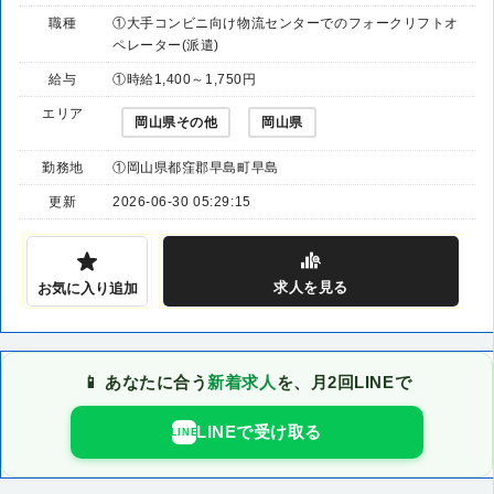
職種
①大手コンビニ向け物流センターでのフォークリフトオ
ペレーター(派遣)
給与
①時給1,400～1,750円
エリア
岡山県その他
岡山県
勤務地
①岡山県都窪郡早島町早島
更新
2026-06-30 05:29:15
求人
を見る
お気に入り追加
📱 あなたに合う
新着求人
を、月2回LINEで
LINEで受け取る
LINE