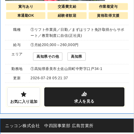
賞与あり
交通費支給
作業着貸与
車通勤OK
経験者歓迎
資格取得支援
職種
①リフト作業員／日勤／まずはリフト免許取得からサポ
ート／教育制度に自信(正社員)
給与
①月給200,000～260,000円
エリア
高知県その他
高知県
勤務地
①高知県香美市土佐山田町中野字口戸34-1
更新
2026-07-28 05:21:37
求人
を見る
お気に入り追加
ニッコン株式会社 中四国事業部 広島営業所