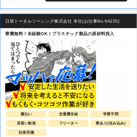
日研トータルソーシング株式会社 本社(お仕事No.9A225)
寮費無料！未経験OK！プラスチック製品の原材料投入
週払い
交通費支給
学歴不問
見習い歓迎
フリーター
寮あり(住み込み)
社保完備