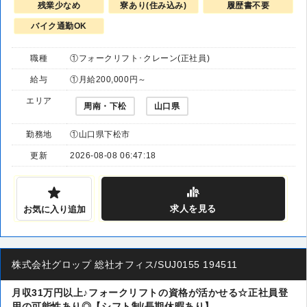
残業少なめ
寮あり(住み込み)
履歴書不要
バイク通勤OK
職種
①フォークリフト･クレーン(正社員)
給与
①月給200,000円～
エリア
周南・下松
山口県
勤務地
①山口県下松市
更新
2026-08-08 06:47:18
求人
を見る
お気に入り追加
株式会社グロップ 総社オフィス/SUJ0155 194511
月収31万円以上♪フォークリフトの資格が活かせる☆正社員登
用の可能性あり◎【シフト制/長期休暇あり】