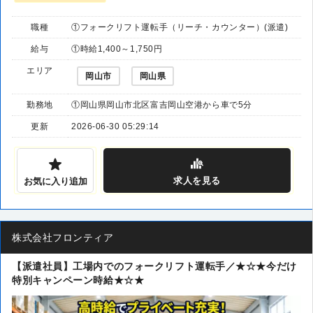
職種
①フォークリフト運転手（リーチ・カウンター）(派遣)
給与
①時給1,400～1,750円
エリア
岡山市
岡山県
勤務地
①岡山県岡山市北区富吉岡山空港から車で5分
更新
2026-06-30 05:29:14
求人
を見る
お気に入り追加
株式会社フロンティア
【派遣社員】工場内でのフォークリフト運転手／★☆★今だけ
特別キャンペーン時給★☆★