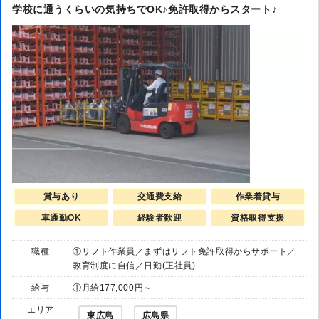
学校に通うくらいの気持ちでOK♪免許取得からスタート♪
賞与あり
交通費支給
作業着貸与
車通勤OK
経験者歓迎
資格取得支援
職種
①リフト作業員／まずはリフト免許取得からサポート／
教育制度に自信／日勤(正社員)
給与
①月給177,000円～
エリア
東広島
広島県