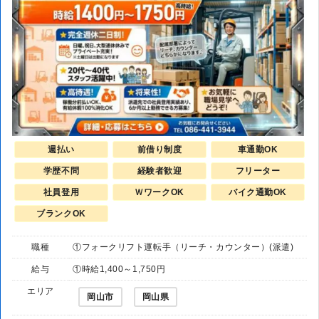
週払い
前借り制度
車通勤OK
学歴不問
経験者歓迎
フリーター
社員登用
ＷワークOK
バイク通勤OK
ブランクOK
職種
①フォークリフト運転手（リーチ・カウンター）(派遣)
給与
①時給1,400～1,750円
エリア
岡山市
岡山県