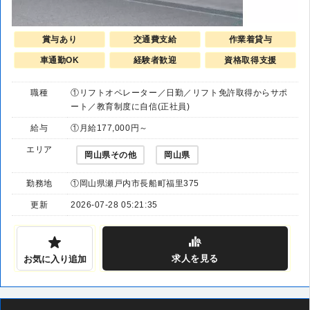
賞与あり
交通費支給
作業着貸与
車通勤OK
経験者歓迎
資格取得支援
職種
①リフトオペレーター／日勤／リフト免許取得からサポ
ート／教育制度に自信(正社員)
給与
①月給177,000円～
エリア
岡山県その他
岡山県
勤務地
①岡山県瀬戸内市長船町福里375
更新
2026-07-28 05:21:35
求人
を見る
お気に入り追加