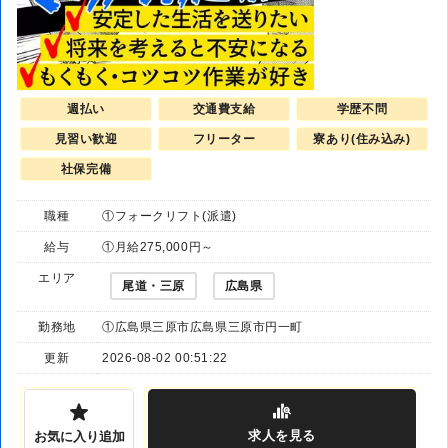
週払い
交通費支給
学歴不問
見習い歓迎
フリーター
寮あり(住み込み)
社保完備
職種
①フォークリフト(派遣)
給与
①月給275,000円～
エリア
尾道・三原
広島県
勤務地
①広島県三原市広島県三原市円一町
更新
2026-08-02 00:51:22
求人
を見る
お気に入り追加