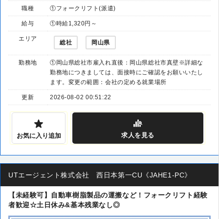
職種
①フォークリフト(派遣)
給与
①時給1,320円～
エリア
総社
岡山県
勤務地
①岡山県総社市雇入れ直後：岡山県総社市真壁※詳細な
勤務地につきましては、面接時にご確認をお願いいたし
ます。変更の範囲：会社の定める就業場所
更新
2026-08-02 00:51:22
求人
を見る
お気に入り追加
UTエージェント株式会社 西日本第一CU《JAHE1-PC》
【未経験可】自動車樹脂製品の運搬など！フォークリフト経験
者歓迎☆土日休み&基本残業なし◎