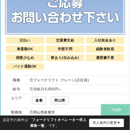
日払い
交通費支給
入社祝金あり
車通勤OK
学歴不問
経験者歓迎
残業少なめ
寮あり(住み込み)
履歴書不要
バイク通勤OK
職種
①フォークリフト･クレーン(正社員)
給与
①月給210,000円～
エリア
倉敷
岡山県
勤務地
①岡山県倉敷市
設定中の条件は「
フォークリフトオペレーター求人
更新
2026-08-08 06:47:20
求人条件の変更▼
募集一覧
」です。