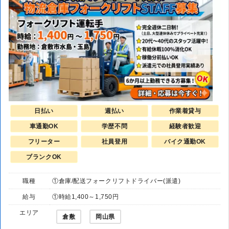
日払い
週払い
作業着貸与
車通勤OK
学歴不問
経験者歓迎
フリーター
社員登用
バイク通勤OK
ブランクOK
職種
①倉庫/配送フォークリフトドライバー(派遣)
給与
①時給1,400～1,750円
エリア
倉敷
岡山県