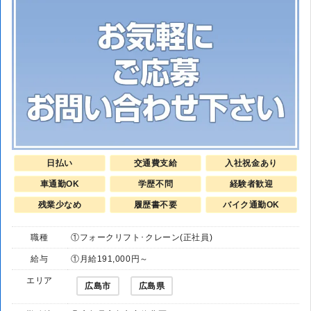
日払い
交通費支給
入社祝金あり
車通勤OK
学歴不問
経験者歓迎
残業少なめ
履歴書不要
バイク通勤OK
職種
①フォークリフト･クレーン(正社員)
給与
①月給191,000円～
エリア
広島市
広島県