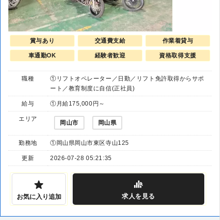
賞与あり
交通費支給
作業着貸与
車通勤OK
経験者歓迎
資格取得支援
職種
①リフトオペレーター／日勤／リフト免許取得からサポ
ート／教育制度に自信(正社員)
給与
①月給175,000円～
エリア
岡山市
岡山県
勤務地
①岡山県岡山市東区寺山125
更新
2026-07-28 05:21:35
求人
を見る
お気に入り追加