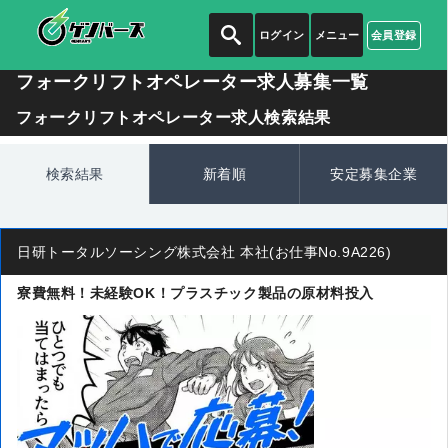
ログイン
メニュー
会員登録
フォークリフトオペレーター求人募集一覧
フォークリフトオペレーター求人検索結果
検索結果
新着順
安定募集企業
日研トータルソーシング株式会社 本社(お仕事No.9A226)
寮費無料！未経験OK！プラスチック製品の原材料投入