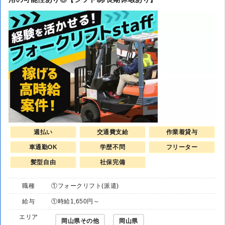
週払い
交通費支給
作業着貸与
車通勤OK
学歴不問
フリーター
髪型自由
社保完備
職種
①フォークリフト(派遣)
給与
①時給1,650円～
エリア
岡山県その他
岡山県