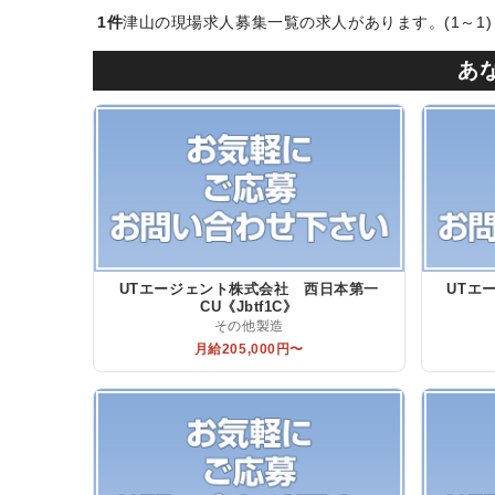
1件
津山の現場求人募集一覧の求人があります。(1～1)
あ
UTエージェント株式会社 西日本第一
UTエ
CU《Jbtf1C》
その他製造
月給205,000円〜