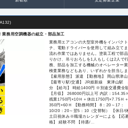
132)
！業務用空調機器の組立・部品加工
業務用エアコンの大型室外機をインパク
チ、電動ドライバーを使用して組み立て
流れ作業ではありません。塗装工程で部
りかけ、吊りおろしを1人もしくは2人で
務、部品を加工する機械のオペレーター
検査業務などもあり、いずれかを担当し
【雇用形態】 派遣 【勤務地】 岡山県津
【最寄り駅/交通】 JR姫新線 東津山駅 
分 【給与】 時給1400円 ※別途交通費全
【月収】 268000円以上可 内訳：154.35
残業1750円×10Ｈ＋休出1750円×7.75Ｈ
350円×60Ｈ 【勤務時間】 8：20～17：
10/20：20～翌5：10（交替制） 【休日/
土日祝休み※職場カレンダーによる 【応
格】 経験不問 【待遇/…