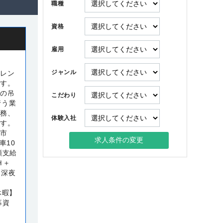
職種
資格
雇用
ジャンル
トレン
ます。
品の吊
こだわり
行う業
業務、
体験入社
ます。
山市
車10
額支給
Ｈ＋
＋深夜
休暇】
募資