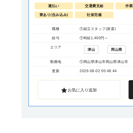
週払い
交通費支給
作業
寮あり(住み込み)
社保完備
職種
①組立スタッフ(派遣)
給与
①時給1,400円～
エリア
津山
岡山県
勤務地
①岡山県津山市岡山県津山市
更新
2026-08-02 00:48:44
お気に入り追加