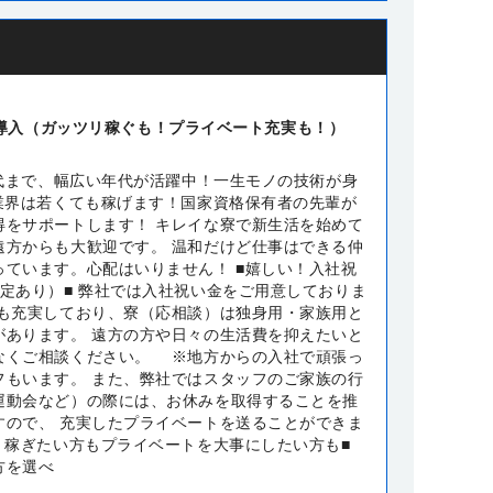
日制導入（ガッツリ稼ぐも！プライベート充実も！）
0代まで、幅広い年代が活躍中！一生モノの技術が身
の業界は若くても稼げます！国家資格保有者の先輩が
得をサポートします！ キレイな寮で新生活を始めて
遠方からも大歓迎です。 温和だけど仕事はできる仲
っています。心配はいりません！ ■嬉しい！入社祝
規定あり）■ 弊社では入社祝い金をご用意しておりま
生も充実しており、寮（応相談）は独身用・家族用と
があります。 遠方の方や日々の生活費を抑えたいと
なくご相談ください。 ※地方からの入社で頑張っ
フもいます。 また、弊社ではスタッフのご家族の行
運動会など）の際には、お休みを取得することを推
すので、 充実したプライベートを送ることができま
る！稼ぎたい方もプライベートを大事にしたい方も■
方を選べ