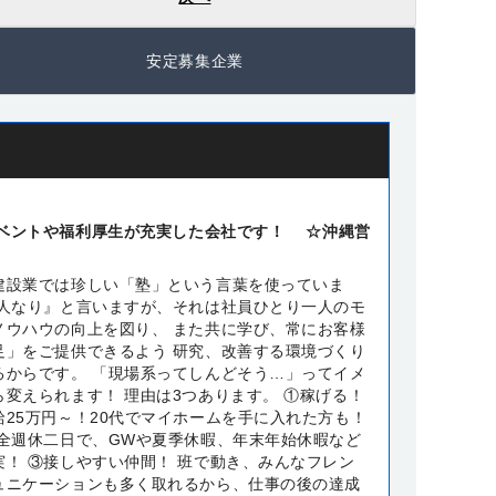
安定募集企業
イベントや福利厚生が充実した会社です！ ☆沖縄営
建設業では珍しい「塾」という言葉を使っていま
は人なり』と言いますが、それは社員ひとり一人のモ
ノウハウの向上を図り、 また共に学び、常にお客様
足」をご提供できるよう 研究、改善する環境づくり
るからです。 「現場系ってしんどそう…」ってイメ
変えられます！ 理由は3つあります。 ①稼げる！
給25万円～！20代でマイホームを手に入れた方も！
完全週休二日で、GWや夏季休暇、年末年始休暇など
実！ ③接しやすい仲間！ 班で動き、みんなフレン
ュニケーションも多く取れるから、仕事の後の達成