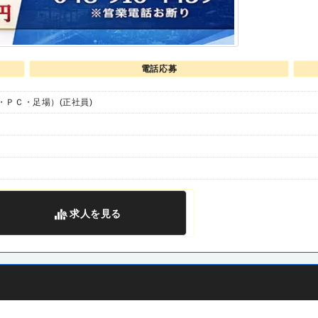
電話応募
ＰＣ・足場）(正社員)
求人
を見る