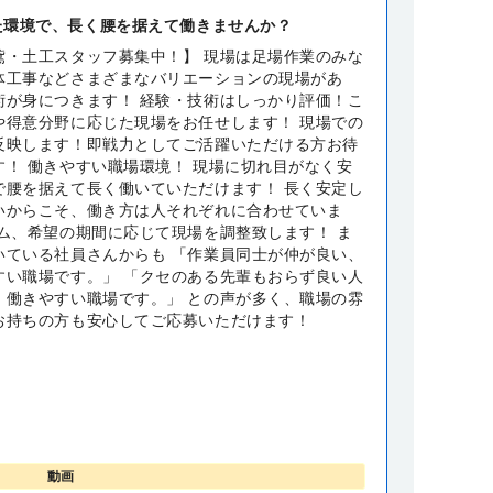
た環境で、長く腰を据えて働きませんか？
鳶・土工スタッフ募集中！】 現場は足場作業のみな
体工事などさまざまなバリエーションの現場があ
術が身につきます！ 経験・技術はしっかり評価！こ
や得意分野に応じた現場をお任せします！ 現場での
反映します！即戦力としてご活躍いただける方お待
す！ 働きやすい職場環境！ 現場に切れ目がなく安
で腰を据えて長く働いていただけます！ 長く安定し
いからこそ、働き方は人それぞれに合わせていま
ズム、希望の期間に応じて現場を調整致します！ ま
いている社員さんからも 「作業員同士が仲が良い、
すい職場です。」 「クセのある先輩もおらず良い人
、働きやすい職場です。」 との声が多く、職場の雰
お持ちの方も安心してご応募いただけます！
動画