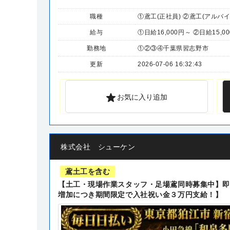
職種
①鳶工(正社員) ②鳶工(アルバ
給与
①日給16,000円～ ②日給15,0
勤務地
①②③④千葉県習志野市
更新
2026-07-06 16:32:43
お気に入り追加
株式会社 シューケン
鳶土工を含む
【土工・現場作業スタッフ・足場鳶同時募集中】即
増加につき期間限定で入社祝い金３万円支給！】