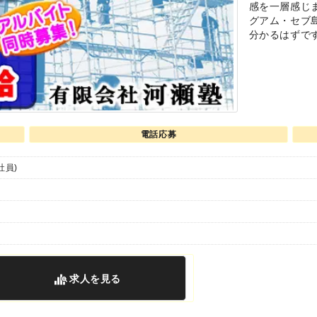
感を一層感じ
グアム・セブ
分かるはずです
電話応募
社員)
求人
を見る