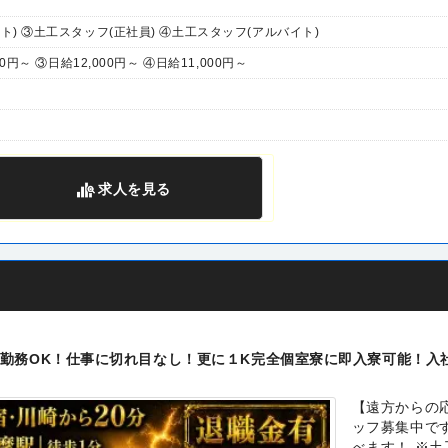
イト) ③土工スタッフ(正社員) ④土工スタッフ(アルバイト)
00円～ ③日給12,000円～ ④日給11,000円～
求人
を見る
勤務OK！仕事に切れ目なし！更に１K完全個室寮に即入寮可能！入
【遠方からの
ッフ募集中です
べます！ ※土