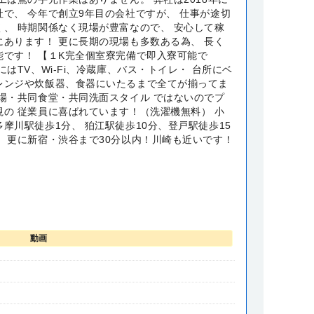
で、 今年で創立9年目の会社ですが、 仕事が途切
く、 時期関係なく現場が豊富なので、 安心して稼
にあります！ 更に長期の現場も多数ある為、 長く
能です！ 【１K完全個室寮完備で即入寮可能で
にはTV、Wi-Fi、冷蔵庫、バス・トイレ・ 台所にベ
ンジや ​炊飯器、食器にいたるまで全てが揃ってま
場・共同食堂・共同洗面スタイル ではないので​プ
視の 従業員に喜ばれています！（洗濯機無料） 小
摩川駅徒歩1分、 狛江駅徒歩10分、登戸駅徒歩15
！ 更に新宿・渋谷まで30分以内！川崎も近いです！
動画