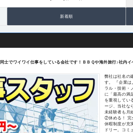
新着順
同士でワイワイ仕事をしている会社です！ＢＢＱや海外旅行♪社内
弊社は社名の
す。 『企業
ラル・技術・
に「最高の満
を重視してい
ージ、当社なら
未経験者も月
②休める！ 
休暇制度が充
ドリー。コミ