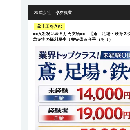
株式会社 彩友興業
鳶土工を含む
■■入社祝い金５万円支給■■ 【鳶・足場・鉄骨
◎充実の福利厚生（寮完備＆各手当あり）