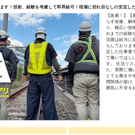
ます！技術、経験を考慮して即昇給可！現場に切れ目なしの安定し
【急募！】【
らず改修、解
り、幅広い技
れまでの経験
活躍は給与に
ちしておりま
定した仕事量
て働いてほし
す。 生活リ
た、実際に働
とても働きや
間関係が築け
囲気に不安を