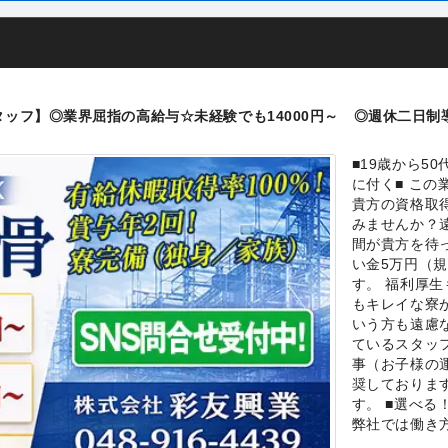
スタッフ】◎業界屈指の高給与☆未経験でも14000円～ ◎週休二
■19歳から5
に付く■ こ
貴方の資格取
みませんか？
間が貴方を待
い金5万円（
す。 福利厚
もキレイな寮
いう方も遠慮
ているスタッ
事（お子様の
奨しておりま
す。 ■選べ
弊社では働き