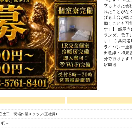
立ち上げた会社
れたことがな
げる土台が既
働くことも可
す！】 部屋内
ランダ、電子レ
す！ ※共同浴
ライバシー重
田急線・和泉多
分で行けます
駅周辺
 ②土工・現場作業スタッフ(正社員)
00円～