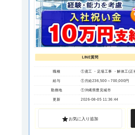
LINE質問
職種
①鳶工 ・足場工事 ・解体工(正
給与
①月給236,500～700,000円
勤務地
①沖縄県豊見城市
更新
2026-08-05 11:36:44
お気に入り追加