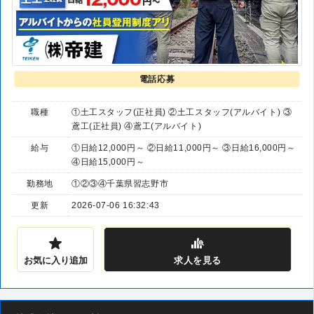
電話応募
職種
①土工スタッフ(正社員) ②土工スタッフ(アルバイト) ③
鳶工(正社員) ④鳶工(アルバイト)
給与
①日給12,000円～ ②日給11,000円～ ③日給16,000円～
④日給15,000円～
勤務地
①②③④千葉県習志野市
更新
2026-07-06 16:32:43
お気に入り追加
求人
を見る