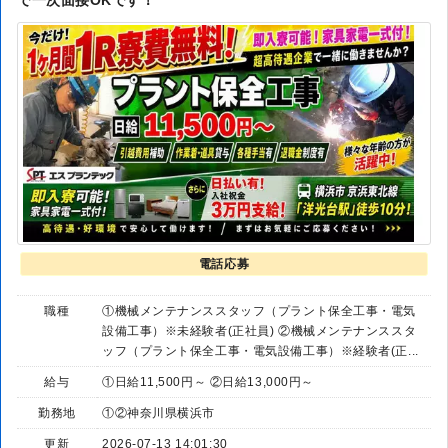
で一次面接OKです！
電話応募
職種
①機械メンテナンススタッフ（プラント保全工事・電気
設備工事）※未経験者(正社員) ②機械メンテナンススタ
ッフ（プラント保全工事・電気設備工事）※経験者(正...
給与
①日給11,500円～ ②日給13,000円～
勤務地
①②神奈川県横浜市
更新
2026-07-13 14:01:30