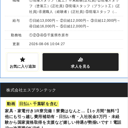
職種
①現場スタッフ（鳶工）※未経験(正社員) ②現場スタッ
フ（塗装工）(正社員) ③現場スタッフ（プラント工）(正
社員) ④鳶職人（経験者）(正社員) ⑤現場スタッフ（...
給与
①日給13,000円～ ②日給12,000円～ ③日給12,000円～
④日給16,000円～ ⑤日給12,000円～
勤務地
①②③④⑤千葉県市原市
更新
2026-08-06 10:04:27
お気に入り追加
求人
を見る
株式会社エスプランテック
動画
日払い 千葉駅を含む
家具・家電付き1R寮完備！寮費はなんと…【1ヶ月間”無料”】
他にも引っ越し費用補助有・日払い有・入社祝金3万円・未経
験から国家資格取得を支援など嬉しい待遇が勢揃いです！電話