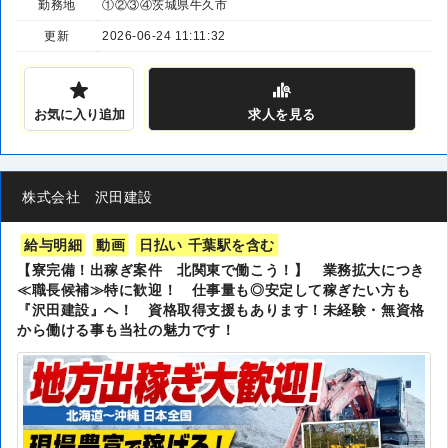
勤務地
①②③④茨城県牛久市
更新
2026-06-24 11:11:32
お気に入り追加
求人
を見る
株式会社 沢田建設
給与明細
動画
日払い 千葉駅を含む
【寮完備！出稼ぎ案件 北関東で働こう！】 業務拡大につき
≪職長候補≫特に歓迎！ 仕事量も◎安定して稼ぎたい方も
『沢田建設』へ！ 資格取得支援もあります！未経験・無資格
から働ける事も当社の魅力です！