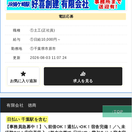
電話応募
職種
①土工(正社員)
給与
①日給10,000円～
勤務地
①千葉県市原市
更新
2026-08-03 11:07:24
お気に入り追加
求人
を見る
有限会社 徳商
日払い 千葉駅を含む
【事務員急募中！】＼前借OK！週払いOK！宿舎完備！／＼未