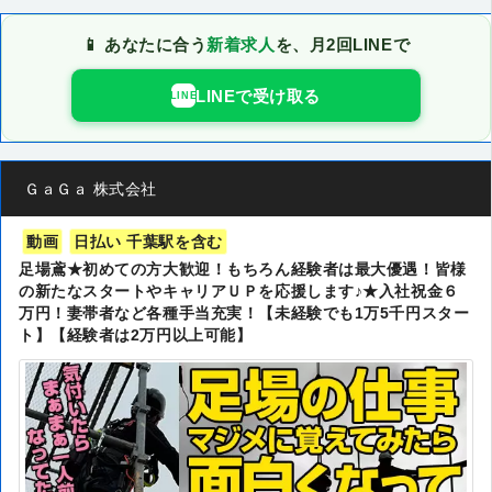
📱 あなたに合う
新着求人
を、月2回LINEで
LINEで受け取る
LINE
ＧａＧａ 株式会社
動画
日払い 千葉駅を含む
足場鳶★初めての方大歓迎！もちろん経験者は最大優遇！皆様
の新たなスタートやキャリアＵＰを応援します♪★入社祝金６
万円！妻帯者など各種手当充実！【未経験でも1万5千円スター
ト】【経験者は2万円以上可能】