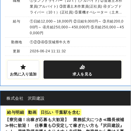
職種
①ダンプドライバー（10ｔ）(アルバイト) ②普通土木作
業員(アルバイト) ③普通土木作業員(正社員) ④ダンプド
ライバー（10ｔ）(正社員) ⑤重機オペレーター（土木...
給与
①日給12,000～18,000円 ②日給9,000円～ ③月給200,0
00円～ ④月給250,000～450,000円 ⑤月給250,000～45
0,000円
勤務地
①②③④⑤茨城県牛久市
更新
2026-06-24 11:11:32
お気に入り追加
求人
を見る
株式会社 沢田建設
給与明細
動画
日払い 千葉駅を含む
【寮完備！出稼ぎ応募も大歓迎】 業務拡大につき≪職長候補
≫特に歓迎！ 仕事量も◎安定して稼ぎたい方も『沢田建設』