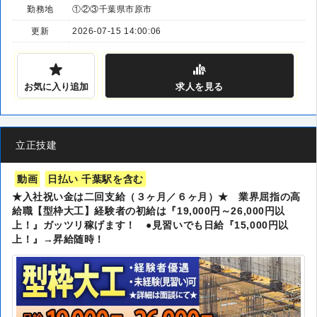
勤務地
①②③千葉県市原市
更新
2026-07-15 14:00:06
お気に入り追加
求人
を見る
立正技建
動画
日払い 千葉駅を含む
★入社祝い金は二回支給（３ヶ月／６ヶ月）★ 業界屈指の高
給職【型枠大工】経験者の初給は『19,000円～26,000円以
上！』ガッツリ稼げます！ ●見習いでも日給『15,000円以
上！』→昇給随時！