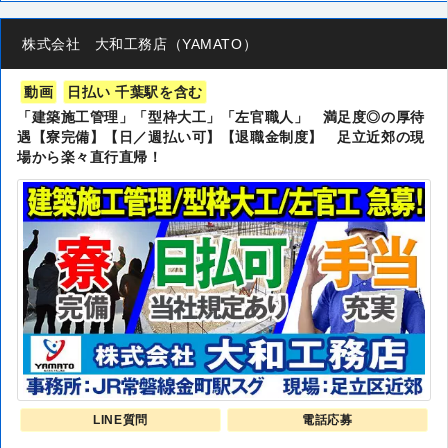
株式会社 大和工務店（YAMATO）
動画
日払い 千葉駅を含む
「建築施工管理」「型枠大工」「左官職人」 満足度◎の厚待
遇【寮完備】【日／週払い可】【退職金制度】 足立近郊の現
場から楽々直行直帰！
LINE質問
電話応募