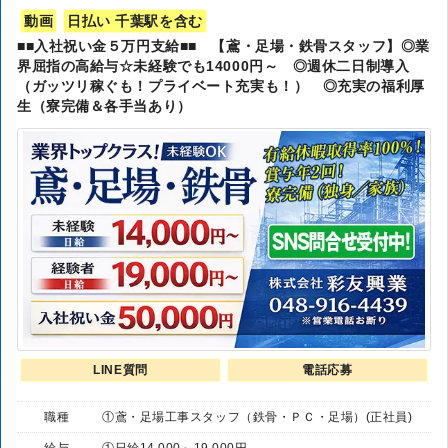
動画
日払い 千葉駅を含む
■■入社祝い金５万円支給■■ 【鳶・足場・鉄骨スタッフ】◎業
界屈指の高給与☆未経験でも14000円～ ◎週休二日制導入
（ガッツリ稼ぐも！プライベート充実も！） ◎充実の福利厚
生（寮完備＆各手当あり）
LINE質問
電話応募
職種
①鳶・足場工事スタッフ（鉄骨・ＰＣ・足場）(正社員)
給与
①日給14,000～19,000円