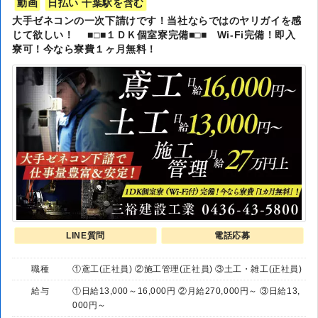
動画
日払い 千葉駅を含む
大手ゼネコンの一次下請けです！当社ならではのヤリガイを感
じて欲しい！ ■□■１ＤＫ個室寮完備■□■ Wi-Fi完備！即入
寮可！今なら寮費１ヶ月無料！
LINE質問
電話応募
職種
①鳶工(正社員) ②施工管理(正社員) ③土工・雑工(正社員)
給与
①日給13,000～16,000円 ②月給270,000円～ ③日給13,
000円～