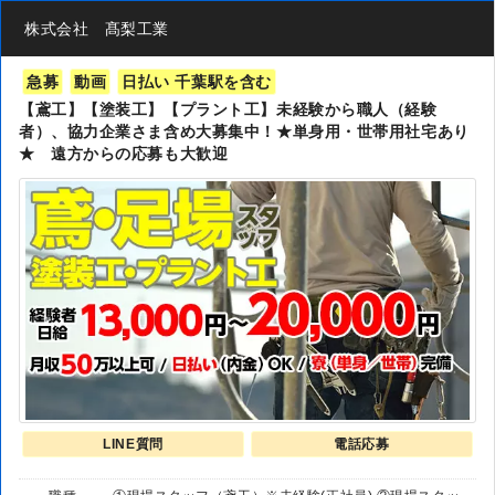
株式会社 髙梨工業
急募
動画
日払い 千葉駅を含む
【鳶工】【塗装工】【プラント工】未経験から職人（経験
者）、協力企業さま含め大募集中！★単身用・世帯用社宅あり
★ 遠方からの応募も大歓迎
LINE質問
電話応募