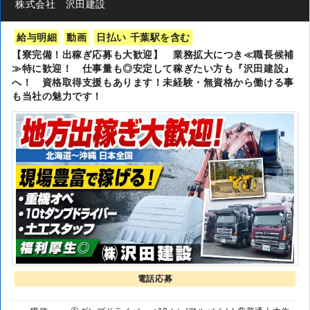
株式会社 沢田建設
給与明細
動画
日払い 千葉駅を含む
【寮完備！出稼ぎ応募も大歓迎】 業務拡大につき≪職長候補
≫特に歓迎！ 仕事量も◎安定して稼ぎたい方も『沢田建設』
へ！ 資格取得支援もあります！未経験・無資格から働ける事
も当社の魅力です！
電話応募