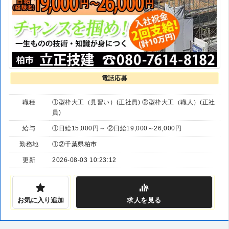
電話応募
職種
①型枠大工（見習い）(正社員) ②型枠大工（職人）(正社
員)
給与
①日給15,000円～ ②日給19,000～26,000円
勤務地
①②千葉県柏市
更新
2026-08-03 10:23:12
お気に入り追加
求人
を見る