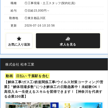
職種
①工事現場・土工スタッフ(契約社員)
給与
①日給15,000円～
勤務地
①東京都品川区
更新
2026-07-16 10:10:56
お気に入り追加
求人
を見る
株式会社 松本工業
動画
日払い 千葉駅を含む
【解体工事/ガス工/鉄道関係工事/ウイルス対策コーティング/営
業】”解体現場多数”につき解体工の日勤急募中！未経験OK！
高収入＆一生使えるスキルを習得できます！【神奈川を代表す
る企業100選】