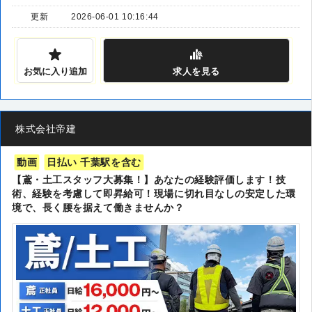
更新
2026-06-01 10:16:44
お気に入り追加
求人
を見る
株式会社帝建
動画
日払い 千葉駅を含む
【鳶・土工スタッフ大募集！】あなたの経験評価します！技
術、経験を考慮して即昇給可！現場に切れ目なしの安定した環
境で、長く腰を据えて働きませんか？