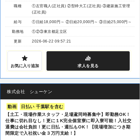
職種
①左官職人(正社員) ②型枠大工(正社員) ③建築施工管理
(正社員)
給与
①日給18,000円～ ②日給20,000円～ ③日給25,000円～
勤務地
①②③東京都足立区
更新
2026-06-22 09:57:21
お気に入り追加
求人
を見る
株式会社 シューケン
動画
日払い 千葉駅を含む
【土工・現場作業スタッフ・足場鳶同時募集中】即勤務OK！
仕事に切れ目なし！更に１K完全個室寮に即入寮可能！入社交
通費は会社負担！更に日払・週払もOK！【現場増加につき期
間限定で入社祝い金３万円支給！】