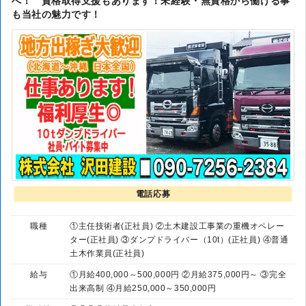
へ！ 資格取得支援もあります！未経験・無資格から働ける事
も当社の魅力です！
電話応募
職種
①主任技術者(正社員) ②土木建設工事業の重機オペレー
ター(正社員) ③ダンプドライバー（10t）(正社員) ④普通
土木作業員(正社員)
給与
①月給400,000～500,000円 ②月給375,000円～ ③完全
出来高制 ④月給250,000～350,000円