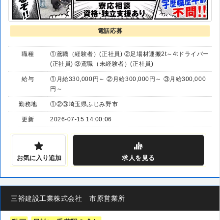
電話応募
職種
①鳶職（経験者）(正社員) ②足場材運搬2t～4tドライバー
(正社員) ③鳶職（未経験者）(正社員)
給与
①月給330,000円～ ②月給300,000円～ ③月給300,000
円～
勤務地
①②③埼玉県ふじみ野市
更新
2026-07-15 14:00:06
お気に入り追加
求人
を見る
三裕建設工業株式会社 市原営業所