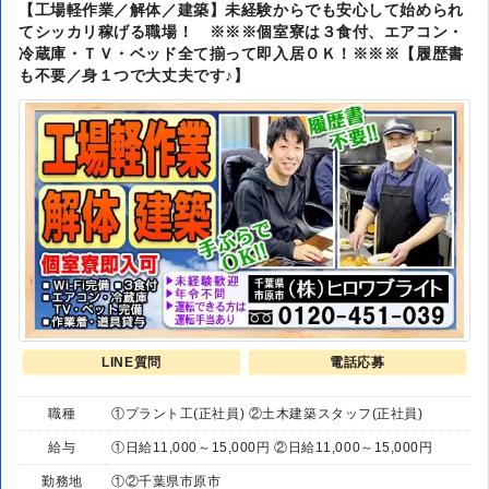
【工場軽作業／解体／建築】未経験からでも安心して始められ
てシッカリ稼げる職場！ ※※※個室寮は３食付、エアコン・
冷蔵庫・ＴＶ・ベッド全て揃って即入居ＯＫ！※※※【履歴書
も不要／身１つで大丈夫です♪】
LINE質問
電話応募
職種
①プラント工(正社員) ②土木建築スタッフ(正社員)
給与
①日給11,000～15,000円 ②日給11,000～15,000円
勤務地
①②千葉県市原市