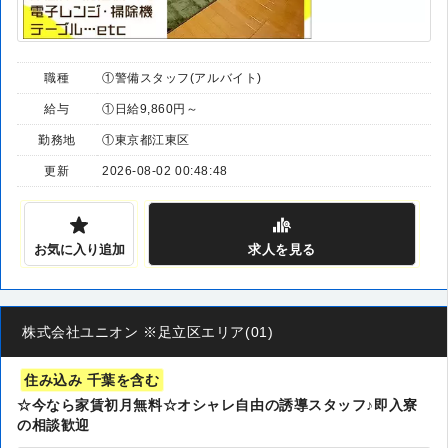
職種
①警備スタッフ(アルバイト)
給与
①日給9,860円～
勤務地
①東京都江東区
更新
2026-08-02 00:48:48
お気に入り追加
求人
を見る
株式会社ユニオン ※足立区エリア(01)
住み込み 千葉を含む
☆今なら家賃初月無料☆オシャレ自由の誘導スタッフ♪即入寮
の相談歓迎