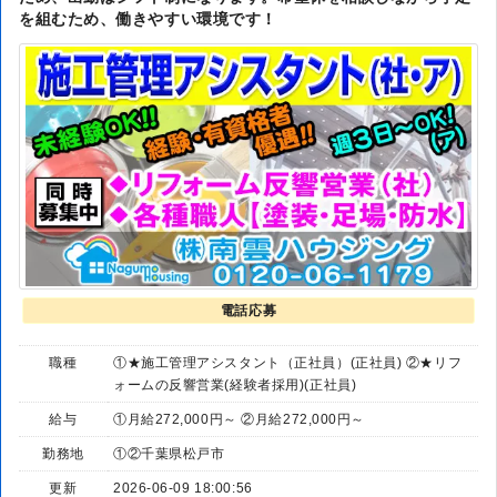
を組むため、働きやすい環境です！
電話応募
職種
①★施工管理アシスタント（正社員）(正社員) ②★リフ
ォームの反響営業(経験者採用)(正社員)
給与
①月給272,000円～ ②月給272,000円～
勤務地
①②千葉県松戸市
更新
2026-06-09 18:00:56