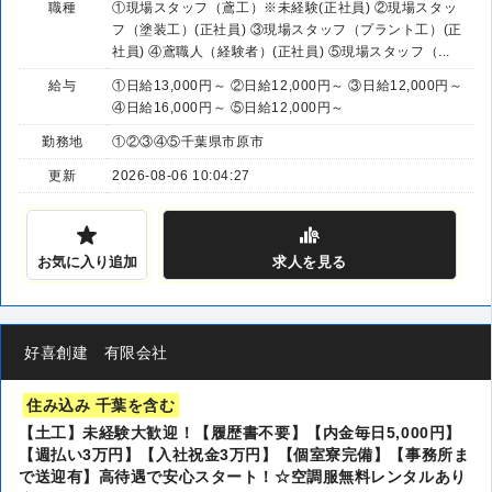
職種
①現場スタッフ（鳶工）※未経験(正社員) ②現場スタッ
フ（塗装工）(正社員) ③現場スタッフ（プラント工）(正
社員) ④鳶職人（経験者）(正社員) ⑤現場スタッフ（...
給与
①日給13,000円～ ②日給12,000円～ ③日給12,000円～
④日給16,000円～ ⑤日給12,000円～
勤務地
①②③④⑤千葉県市原市
更新
2026-08-06 10:04:27
お気に入り追加
求人
を見る
好喜創建 有限会社
住み込み 千葉を含む
【土工】未経験大歓迎！【履歴書不要】【内金毎日5,000円】
【週払い3万円】【入社祝金3万円】【個室寮完備】【事務所ま
で送迎有】高待遇で安心スタート！☆空調服無料レンタルあり