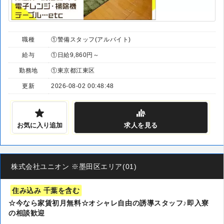
職種
①警備スタッフ(アルバイト)
給与
①日給9,860円～
勤務地
①東京都江東区
更新
2026-08-02 00:48:48
お気に入り追加
求人
を見る
株式会社ユニオン ※墨田区エリア(01)
住み込み 千葉を含む
☆今なら家賃初月無料☆オシャレ自由の誘導スタッフ♪即入寮
の相談歓迎