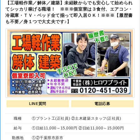
【工場軽作業／解体／建築】未経験からでも安心して始められ
てシッカリ稼げる職場！ ※※※個室寮は３食付、エアコン・
冷蔵庫・ＴＶ・ベッド全て揃って即入居ＯＫ！※※※【履歴書
も不要／身１つで大丈夫です♪】
LINE質問
電話応募
職種
①プラント工(正社員) ②土木建築スタッフ(正社員)
給与
①日給11,000～15,000円 ②日給11,000～15,000円
勤務地
①②千葉県市原市