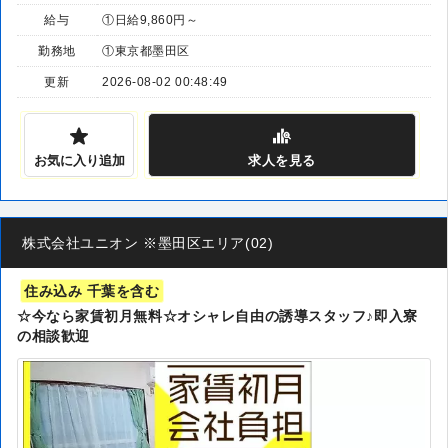
給与
①日給9,860円～
勤務地
①東京都墨田区
更新
2026-08-02 00:48:49
お気に入り追加
求人
を見る
株式会社ユニオン ※墨田区エリア(02)
住み込み 千葉を含む
☆今なら家賃初月無料☆オシャレ自由の誘導スタッフ♪即入寮
の相談歓迎