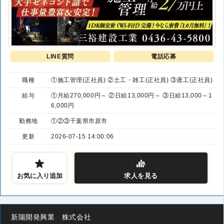
LINE質問
電話応募
職種
①施工管理(正社員) ②土工・雑工(正社員) ③鳶工(正社員)
給与
①月給270,000円～ ②日給13,000円～ ③日給13,000～1
6,000円
勤務地
①②③千葉県市原市
更新
2026-07-15 14:00:06
お気に入り追加
求人
を見る
新陽開発興業 株式会社