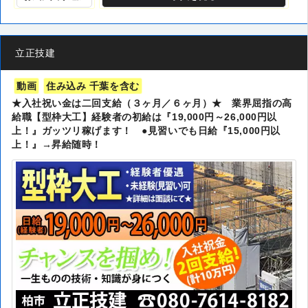
立正技建
動画
住み込み 千葉を含む
★入社祝い金は二回支給（３ヶ月／６ヶ月）★ 業界屈指の高
給職【型枠大工】経験者の初給は『19,000円～26,000円以
上！』ガッツリ稼げます！ ●見習いでも日給『15,000円以
上！』→昇給随時！