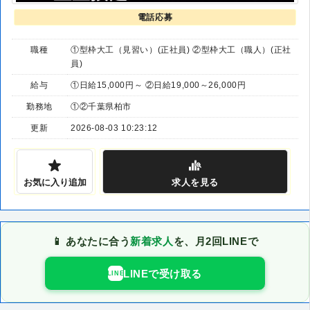
電話応募
職種
①型枠大工（見習い）(正社員) ②型枠大工（職人）(正社
員)
給与
①日給15,000円～ ②日給19,000～26,000円
勤務地
①②千葉県柏市
更新
2026-08-03 10:23:12
お気に入り追加
求人
を見る
📱 あなたに合う
新着求人
を、月2回LINEで
LINEで受け取る
LINE