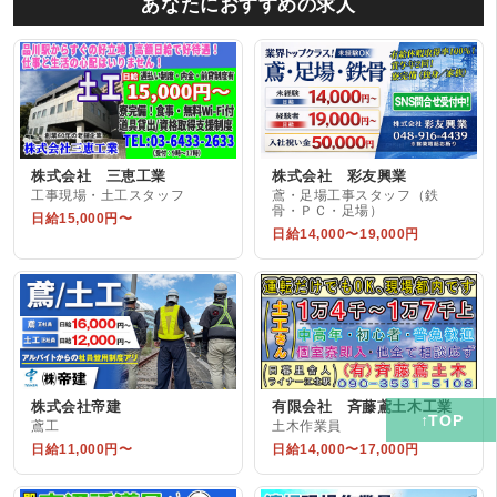
あなたにおすすめの求人
株式会社 三恵工業
株式会社 彩友興業
工事現場・土工スタッフ
鳶・足場工事スタッフ（鉄
骨・ＰＣ・足場）
日給15,000円〜
日給14,000〜19,000円
株式会社帝建
有限会社 斉藤鳶土木工業
鳶工
土木作業員
日給11,000円〜
日給14,000〜17,000円