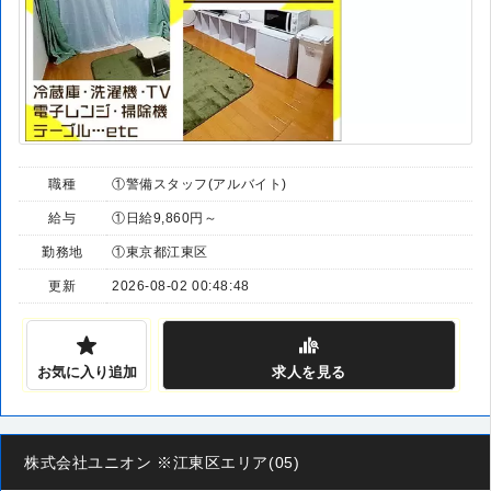
職種
①警備スタッフ(アルバイト)
給与
①日給9,860円～
勤務地
①東京都江東区
更新
2026-08-02 00:48:48
お気に入り追加
求人
を見る
株式会社ユニオン ※江東区エリア(05)