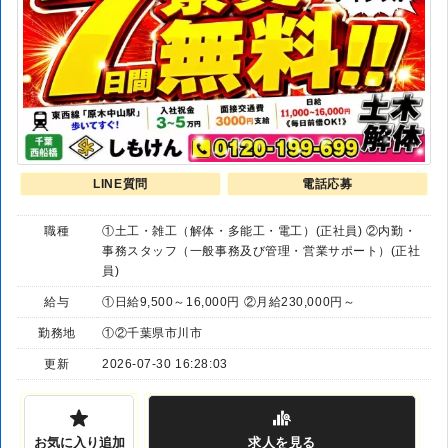
LINE質問
電話応募
職種
①土工・雑工（解体・多能工・電工）(正社員) ②内勤・
事務スタッフ（一般事務及び管理・営業サポート）(正社
員)
給与
①日給9,500～16,000円 ②月給230,000円～
勤務地
①②千葉県市川市
更新
2026-07-30 16:28:03
お気に入り追加
求人
を見る