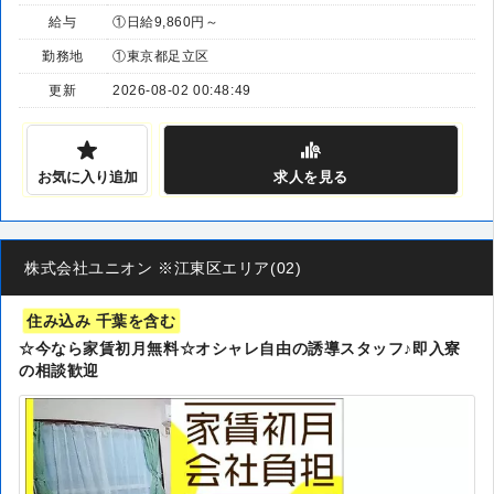
給与
①日給9,860円～
勤務地
①東京都足立区
更新
2026-08-02 00:48:49
お気に入り追加
求人
を見る
株式会社ユニオン ※江東区エリア(02)
住み込み 千葉を含む
☆今なら家賃初月無料☆オシャレ自由の誘導スタッフ♪即入寮
の相談歓迎