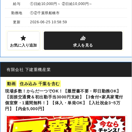
給与
①日給10,000円～ ②日給10,000円～
勤務地
①②千葉県船橋市
更新
2026-06-25 10:58:59
お気に入り追加
求人
を見る
有限会社 下建重機産業
動画
住み込み 千葉を含む
現場多数！からだ一つでOK！【履歴書不要・即日勤務OK】
【面接交通費＆初出勤手当3000円支給】【3食付+家具家電付
個室寮・1週間無料！】【体入・単発OK】【入社祝金3~5万
円】【内金5,000円】