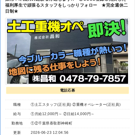
福利厚生で頑張るスタッフをしっかりフォロー ★完全週休二
日制★
電話応募
職種
①土工スタッフ(正社員) ②重機オペレーター(正社員)
給与
①月給12,000円～ ②日給14,000円～
勤務地
①②千葉県香取郡神崎町
更新
2026-06-23 12:04:56