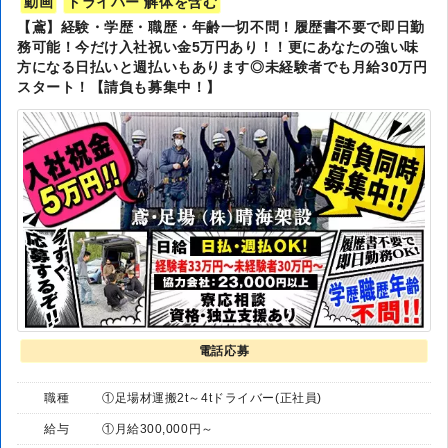
動画
ドライバー 解体を含む
【鳶】経験・学歴・職歴・年齢一切不問！履歴書不要で即日勤
務可能！今だけ入社祝い金5万円あり！！更にあなたの強い味
方になる日払いと週払いもあります◎未経験者でも月給30万円
スタート！【請負も募集中！】
電話応募
職種
①足場材運搬2t～4tドライバー(正社員)
給与
①月給300,000円～