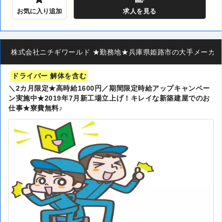
お気に入り追加
求人
を見る
株式会社ニチギワールド ★勤務地★兵庫県姫路市の大手メーカー ◆
ドライバー 解体を含む
＼2カ月限定★高時給1600円／期間限定時給アップキャンペー
ン実施中★2019年7月新工場立上げ！キレイな新築建屋でのお
仕事★寮費無料♪