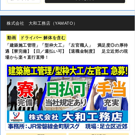
株式会社 大和工務店（YAMATO）
動画
ドライバー 解体を含む
「建築施工管理」「型枠大工」「左官職人」 満足度◎の厚待
遇【寮完備】【日／週払い可】【退職金制度】 足立近郊の現
場から楽々直行直帰！