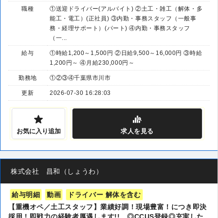
職種
①送迎ドライバー(アルバイト) ②土工・雑工（解体・多
能工・電工）(正社員) ③内勤・事務スタッフ（一般事
務・経理サポート）(パート) ④内勤・事務スタッフ
（一...
給与
①時給1,200～1,500円 ②日給9,500～16,000円 ③時給
1,200円～ ④月給230,000円～
勤務地
①②③④千葉県市川市
更新
2026-07-30 16:28:03
お気に入り追加
求人
を見る
株式会社 昌和（しょうわ）
給与明細
動画
ドライバー 解体を含む
【重機オペ／土工スタッフ】業績好調！現場豊富！につき即決
採用！即戦力の経験者厚遇します!! ◎CCUS登録◎充実した