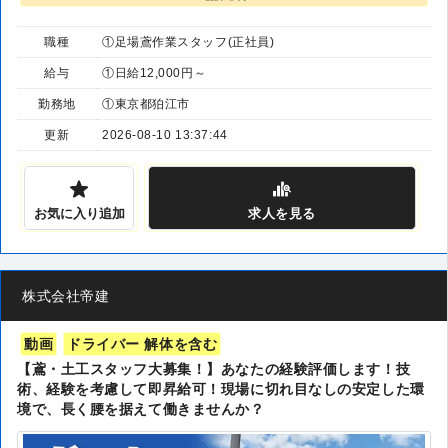
職種
①足場鳶作業スタッフ(正社員)
給与
①日給12,000円～
勤務地
①東京都狛江市
更新
2026-08-10 13:37:44
お気に入り追加
求人
を見る
株式会社帝建
動画
ドライバー 解体を含む
【鳶・土工スタッフ大募集！】あなたの経験評価します！技
術、経験を考慮して即昇給可！現場に切れ目なしの安定した環
境で、長く腰を据えて働きませんか？