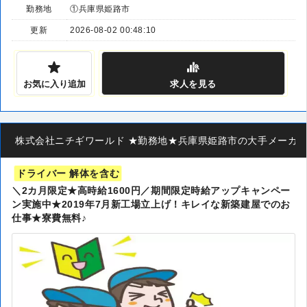
勤務地
①兵庫県姫路市
更新
2026-08-02 00:48:10
お気に入り追加
求人
を見る
株式会社ニチギワールド ★勤務地★兵庫県姫路市の大手メーカー ◆
ドライバー 解体を含む
＼2カ月限定★高時給1600円／期間限定時給アップキャンペー
ン実施中★2019年7月新工場立上げ！キレイな新築建屋でのお
仕事★寮費無料♪