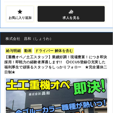
お気に入り追加
求人
を見る
株式会社 昌和（しょうわ）
給与明細
動画
ドライバー 解体を含む
【重機オペ／土工スタッフ】業績好調！現場豊富！につき即決
採用！即戦力の経験者厚遇します!! ◎CCUS登録◎充実した
福利厚生で頑張るスタッフをしっかりフォロー ★完全週休二
日制★