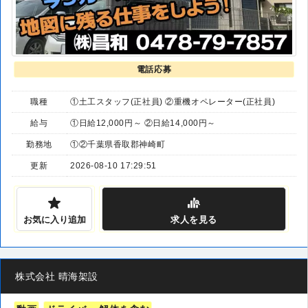
電話応募
職種
①土工スタッフ(正社員) ②重機オペレーター(正社員)
給与
①日給12,000円～ ②日給14,000円～
勤務地
①②千葉県香取郡神崎町
更新
2026-08-10 17:29:51
お気に入り追加
求人
を見る
株式会社 晴海架設