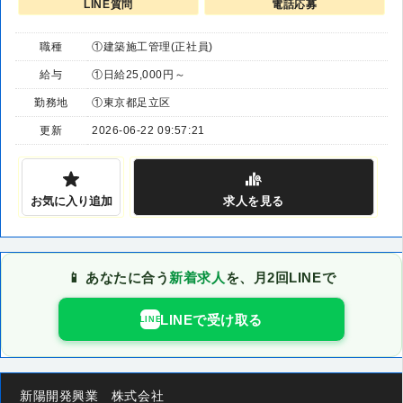
LINE質問
電話応募
職種
①建築施工管理(正社員)
給与
①日給25,000円～
勤務地
①東京都足立区
更新
2026-06-22 09:57:21
お気に入り追加
求人
を見る
📱 あなたに合う
新着求人
を、月2回LINEで
LINEで受け取る
LINE
新陽開発興業 株式会社