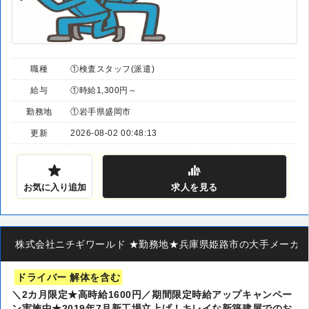
職種
①検査スタッフ(派遣)
給与
①時給1,300円～
勤務地
①岩手県盛岡市
更新
2026-08-02 00:48:13
お気に入り追加
求人
を見る
株式会社ニチギワールド ★勤務地★兵庫県姫路市の大手メーカー ◆
ドライバー 解体を含む
＼2カ月限定★高時給1600円／期間限定時給アップキャンペー
ン実施中★2019年7月新工場立上げ！キレイな新築建屋でのお