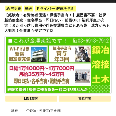
給与明細
動画
ドライバー 解体を含む
【経験者・有資格者優遇！職能手当有！】履歴書不要・社保・
新築個室寮・住宅手当・即日払い・前借OK！福利厚生が充
実！また引っ越し費用や赴任交通費支給もある為、遠方からも
大歓迎！仕事量も安定です◎
LINE質問
電話応募
職種
①鍛冶・溶接工(正社員)