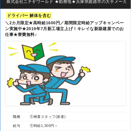
株式会社ニチギワールド ★勤務地★兵庫県姫路市の大手メーカー ◆
ドライバー 解体を含む
＼2カ月限定★高時給1600円／期間限定時給アップキャンペー
ン実施中★2019年7月新工場立上げ！キレイな新築建屋でのお
仕事★寮費無料♪
職種
①検査スタッフ(派遣)
給与
①時給1,300円～