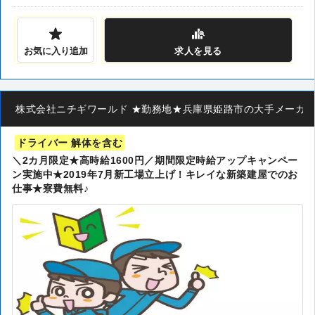
お気に入り追加
求人
を見る
株式会社ニチギワールド ★勤務地★兵庫県姫路市の大手メーカー ◆
ドライバー 解体を含む
＼2カ月限定★高時給1600円／期間限定時給アップキャンペー
ン実施中★2019年7月新工場立上げ！キレイな新築建屋でのお
仕事★寮費無料♪