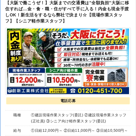
【大阪で働こうぜ！】大阪までの交通費は”全額負担”大阪に移
住すれば…金・食・職・住がすべて手に入る！内金も現金手渡
しOK！新生活をするなら弊社で決まり☆【現場作業スタッ
フ】【シニア軽作業スタッフ】
電話応募
職種
①建設現場作業スタッフ(委託) ②建設現場作業スタッフ
(正社員) ③シニア向け軽作業スタッフ(委託)
給与
①日給12,000円～ ②日給11,000円～ ③日給10,500円～