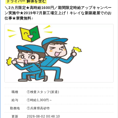
ドライバー 解体を含む
＼2カ月限定★高時給1600円／期間限定時給アップキャンペー
ン実施中★2019年7月新工場立上げ！キレイな新築建屋でのお
仕事★寮費無料♪
職種
①検査スタッフ(派遣)
給与
①時給1,300円～
勤務地
①兵庫県高砂市
更新
2026-08-02 00:48:10