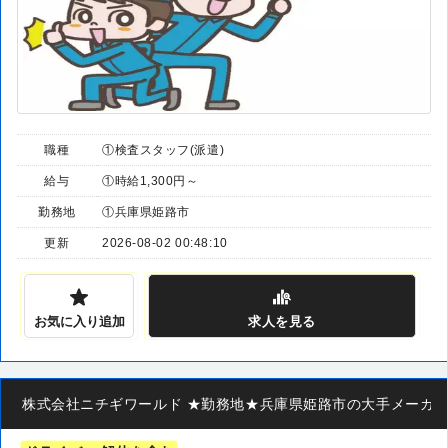
職種
①検査スタッフ(派遣)
給与
①時給1,300円～
勤務地
①兵庫県姫路市
更新
2026-08-02 00:48:10
お気に入り追加
求人
を見る
株式会社ニチギワールド ★勤務地★兵庫県姫路市の大手メーカー ◆