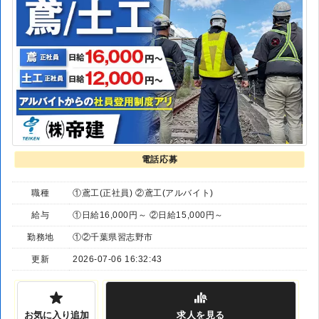
電話応募
職種
①鳶工(正社員) ②鳶工(アルバイト)
給与
①日給16,000円～ ②日給15,000円～
勤務地
①②千葉県習志野市
更新
2026-07-06 16:32:43
お気に入り追加
求人
を見る