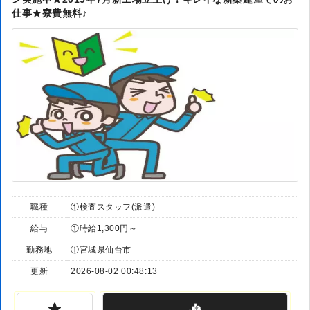
仕事★寮費無料♪
職種
①検査スタッフ(派遣)
給与
①時給1,300円～
勤務地
①宮城県仙台市
更新
2026-08-02 00:48:13