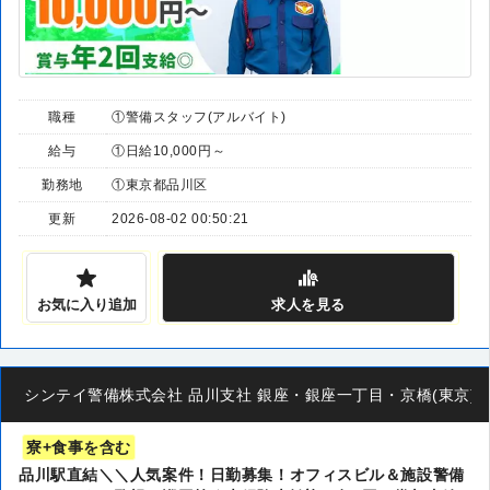
職種
①警備スタッフ(アルバイト)
給与
①日給10,000円～
勤務地
①東京都品川区
更新
2026-08-02 00:50:21
お気に入り追加
求人
を見る
シンテイ警備株式会社 品川支社 銀座・銀座一丁目・京橋(東京)(13)エ
寮+食事を含む
品川駅直結＼＼人気案件！日勤募集！オフィスビル＆施設警備