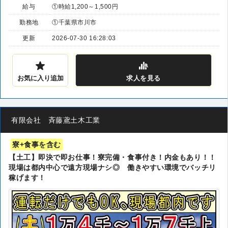
給与
①時給1,200～1,500円
勤務地
①千葉県市川市
更新
2026-07-30 16:28:03
お気に入り追加
求人
を見る
有限会社 斉藤鳶土木工業
寮+食事を含む
【土工】即決で即お仕事！寮完備・食事付き！内金もあり！！
現場は都内中心で遠方現場ナシ◎ 働きやすい環境でバッチリ
稼げます！