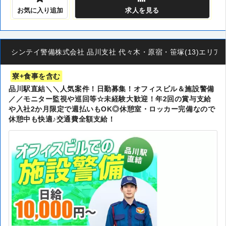
お気に入り追加
求人
を見る
シンテイ警備株式会社 品川支社 代々木・原宿・笹塚(13)エリア/A32
寮+食事を含む
品川駅直結＼＼人気案件！日勤募集！オフィスビル＆施設警備
／／モニター監視や巡回等☆未経験大歓迎！年2回の賞与支給
や入社2か月限定で週払いもOK◎休憩室・ロッカー完備なので
休憩中も快適♪交通費全額支給！