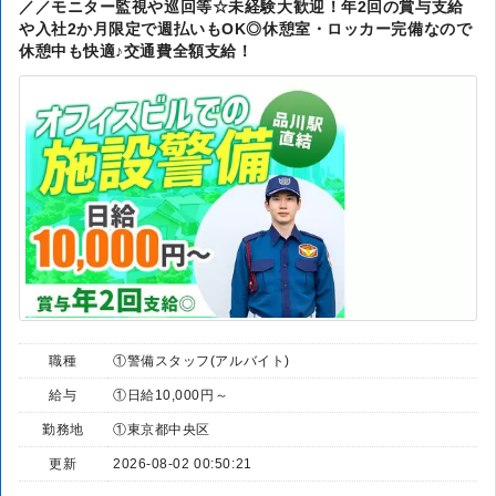
／／モニター監視や巡回等☆未経験大歓迎！年2回の賞与支給
や入社2か月限定で週払いもOK◎休憩室・ロッカー完備なので
休憩中も快適♪交通費全額支給！
職種
①警備スタッフ(アルバイト)
給与
①日給10,000円～
勤務地
①東京都中央区
更新
2026-08-02 00:50:21