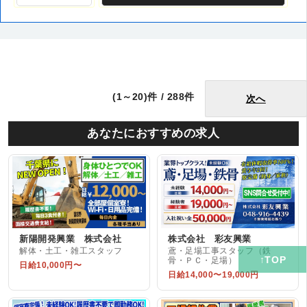
(1～20)件 / 288件
次へ
あなたにおすすめの求人
新陽開発興業 株式会社
株式会社 彩友興業
解体・土工・雑工スタッフ
鳶・足場工事スタッフ（鉄
骨・ＰＣ・足場）
日給10,000円〜
日給14,000〜19,000円