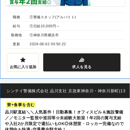
職種
①警備スタッフ(アルバイト)
給与
①日給10,000円～
勤務地
①神奈川県横浜市
更新
2026-08-02 00:50:22
お気に入り追加
求人
を見る
シンテイ警備株式会社 品川支社 京急東神奈川・神奈川新町(13)エリア
寮+食事を含む
品川駅直結＼＼人気案件！日勤募集！オフィスビル＆施設警備
／／モニター監視や巡回等☆未経験大歓迎！年2回の賞与支給
や入社2か月限定で週払いもOK◎休憩室・ロッカー完備なので
休憩中も快適♪交通費全額支給！