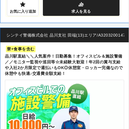
お気に入り追加
求人
を見る
シンテイ警備株式会社 品川支社 田端(13)エリア/A3203200147
寮+食事を含む
品川駅直結＼＼人気案件！日勤募集！オフィスビル＆施設警備
／／モニター監視や巡回等☆未経験大歓迎！年2回の賞与支給
や入社2か月限定で週払いもOK◎休憩室・ロッカー完備なので
休憩中も快適♪交通費全額支給！