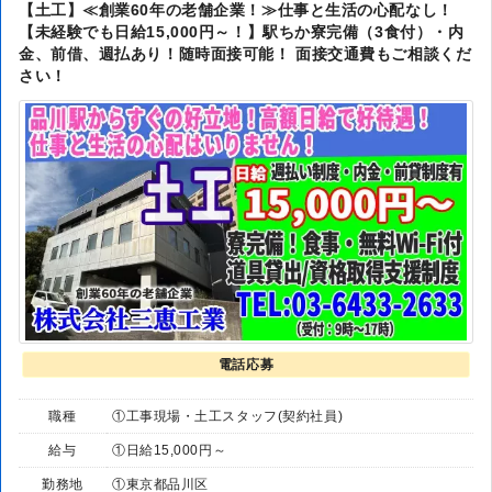
【土工】≪創業60年の老舗企業！≫仕事と生活の心配なし！
【未経験でも日給15,000円～！】駅ちか寮完備（3食付）・内
金、前借、週払あり！随時面接可能！ 面接交通費もご相談くだ
さい！
電話応募
職種
①工事現場・土工スタッフ(契約社員)
給与
①日給15,000円～
勤務地
①東京都品川区