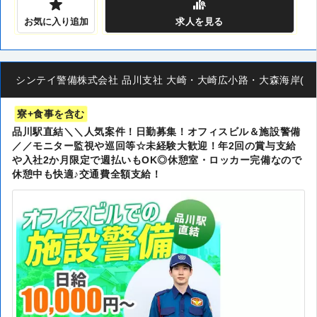
お気に入り追加
求人
を見る
シンテイ警備株式会社 品川支社 大崎・大崎広小路・大森海岸(13)エリ
寮+食事を含む
品川駅直結＼＼人気案件！日勤募集！オフィスビル＆施設警備
／／モニター監視や巡回等☆未経験大歓迎！年2回の賞与支給
や入社2か月限定で週払いもOK◎休憩室・ロッカー完備なので
休憩中も快適♪交通費全額支給！