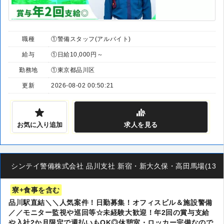
職種
①警備スタッフ(アルバイト)
給与
①日給10,000円～
勤務地
①東京都品川区
更新
2026-08-02 00:50:21
お気に入り追加
求人
を見る
シンテイ警備株式会社 品川支社 新宿・新大久保・高田馬場(13)エリア
寮+食事を含む
品川駅直結＼＼人気案件！日勤募集！オフィスビル＆施設警備
／／モニター監視や巡回等☆未経験大歓迎！年2回の賞与支給
や入社2か月限定で週払いもOK◎休憩室・ロッカー完備なので