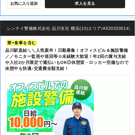
お気に入り追加
求人
を見る
シンテイ警備株式会社 品川支社 横浜(13)エリア/A3203200147
寮+食事を含む
品川駅直結＼＼人気案件！日勤募集！オフィスビル＆施設警備
／／モニター監視や巡回等☆未経験大歓迎！年2回の賞与支給
や入社2か月限定で週払いもOK◎休憩室・ロッカー完備なので
休憩中も快適♪交通費全額支給！