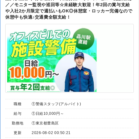
／／モニター監視や巡回等☆未経験大歓迎！年2回の賞与支給
や入社2か月限定で週払いもOK◎休憩室・ロッカー完備なので
休憩中も快適♪交通費全額支給！
職種
①警備スタッフ(アルバイト)
給与
①日給10,000円～
勤務地
①東京都豊島区
更新
2026-08-02 00:50:21