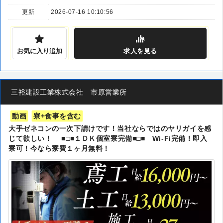
更新
2026-07-16 10:10:56
お気に入り追加
求人
を見る
三裕建設工業株式会社 市原営業所
動画
寮+食事を含む
大手ゼネコンの一次下請けです！当社ならではのヤリガイを感
じて欲しい！ ■□■１ＤＫ個室寮完備■□■ Wi-Fi完備！即入
寮可！今なら寮費１ヶ月無料！