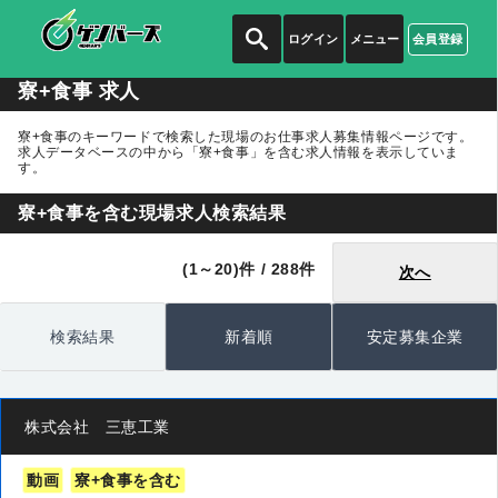
ログイン
メニュー
会員登録
寮+食事 求人
寮+食事のキーワードで検索した現場のお仕事求人募集情報ページです。
求人データベースの中から
「寮+食事」
を含む求人情報を表示していま
す。
寮+食事を含む現場求人検索結果
(1～20)件 / 288件
次へ
検索結果
新着順
安定募集企業
株式会社 三恵工業
動画
寮+食事を含む