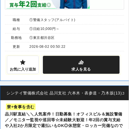
職種
①警備スタッフ(アルバイト)
給与
①日給10,000円～
勤務地
①東京都渋谷区
更新
2026-08-02 00:50:22
お気に入り追加
求人
を見る
シンテイ警備株式会社 品川支社 六本木・表参道・乃木坂(13)エリア/
寮+食事を含む
品川駅直結＼＼人気案件！日勤募集！オフィスビル＆施設警備
／／モニター監視や巡回等☆未経験大歓迎！年2回の賞与支給
や入社2か月限定で週払いもOK◎休憩室・ロッカー完備なので