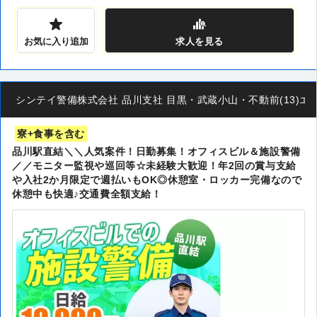
お気に入り追加
求人
を見る
シンテイ警備株式会社 品川支社 目黒・武蔵小山・不動前(13)エリア/
寮+食事を含む
品川駅直結＼＼人気案件！日勤募集！オフィスビル＆施設警備
／／モニター監視や巡回等☆未経験大歓迎！年2回の賞与支給
や入社2か月限定で週払いもOK◎休憩室・ロッカー完備なので
休憩中も快適♪交通費全額支給！