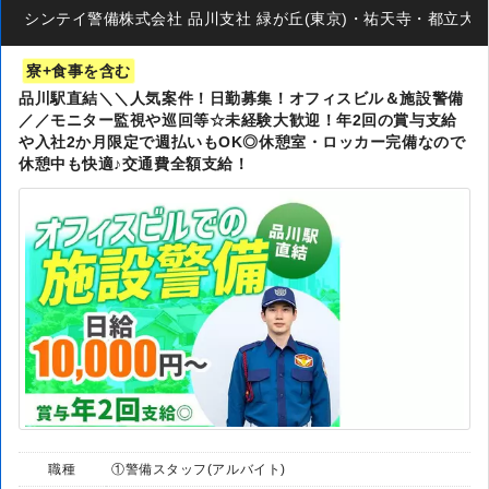
シンテイ警備株式会社 品川支社 緑が丘(東京)・祐天寺・都立大学(13)
寮+食事を含む
品川駅直結＼＼人気案件！日勤募集！オフィスビル＆施設警備
／／モニター監視や巡回等☆未経験大歓迎！年2回の賞与支給
や入社2か月限定で週払いもOK◎休憩室・ロッカー完備なので
休憩中も快適♪交通費全額支給！
職種
①警備スタッフ(アルバイト)