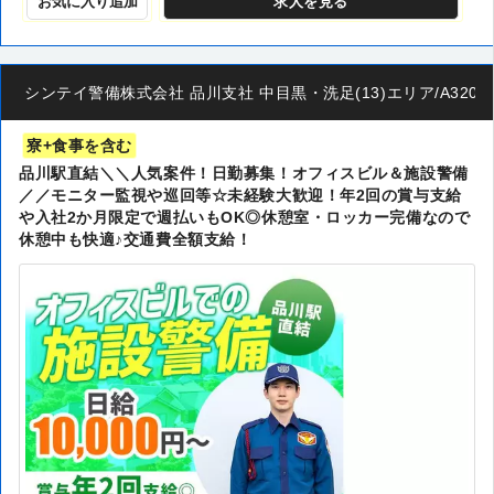
お気に入り追加
求人
を見る
シンテイ警備株式会社 品川支社 中目黒・洗足(13)エリア/A320320
寮+食事を含む
品川駅直結＼＼人気案件！日勤募集！オフィスビル＆施設警備
／／モニター監視や巡回等☆未経験大歓迎！年2回の賞与支給
や入社2か月限定で週払いもOK◎休憩室・ロッカー完備なので
休憩中も快適♪交通費全額支給！