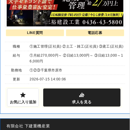
LINE質問
電話応募
職種
①施工管理(正社員) ②土工・雑工(正社員) ③鳶工(正社員)
給与
①月給270,000円～ ②日給13,000円～ ③日給13,000～1
6,000円
勤務地
①②③千葉県市原市
更新
2026-07-15 14:00:06
お気に入り追加
求人
を見る
有限会社 下建重機産業