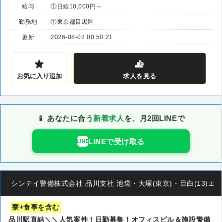
給与
①日給10,000円～
勤務地
①東京都目黒区
更新
2026-08-02 00:50:21
お気に入り追加
求人
を見る
📱 あなたに合う
新着求人
を、月2回LINEで
LINEで受け取る
LINE
シンテイ警備株式会社 品川支社 池袋・大塚(東京)・目白(13)エリア/
寮+食事を含む
品川駅直結＼＼人気案件！日勤募集！オフィスビル＆施設警備