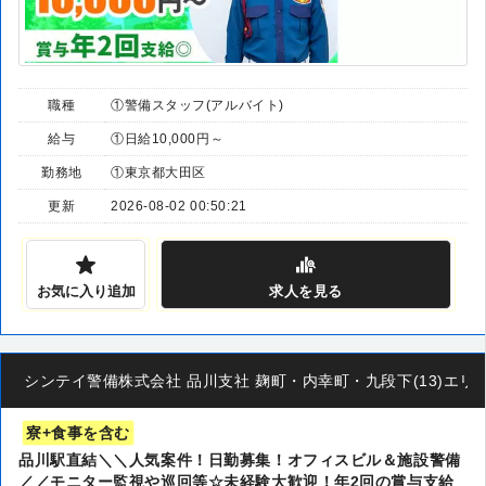
職種
①警備スタッフ(アルバイト)
給与
①日給10,000円～
勤務地
①東京都大田区
更新
2026-08-02 00:50:21
お気に入り追加
求人
を見る
シンテイ警備株式会社 品川支社 麹町・内幸町・九段下(13)エリア/A3
寮+食事を含む
品川駅直結＼＼人気案件！日勤募集！オフィスビル＆施設警備
／／モニター監視や巡回等☆未経験大歓迎！年2回の賞与支給