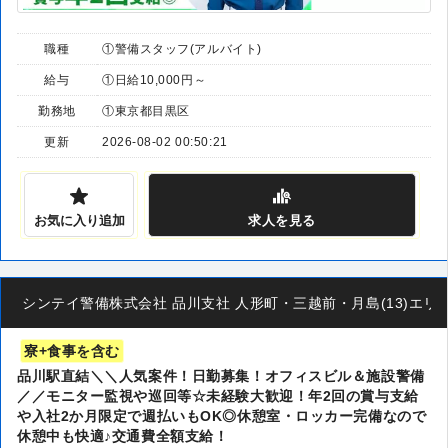
職種
①警備スタッフ(アルバイト)
給与
①日給10,000円～
勤務地
①東京都目黒区
更新
2026-08-02 00:50:21
お気に入り追加
求人
を見る
シンテイ警備株式会社 品川支社 人形町・三越前・月島(13)エリア/A3
寮+食事を含む
品川駅直結＼＼人気案件！日勤募集！オフィスビル＆施設警備
／／モニター監視や巡回等☆未経験大歓迎！年2回の賞与支給
や入社2か月限定で週払いもOK◎休憩室・ロッカー完備なので
休憩中も快適♪交通費全額支給！