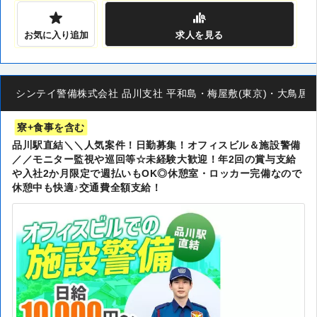
お気に入り追加
求人
を見る
シンテイ警備株式会社 品川支社 平和島・梅屋敷(東京)・大鳥居(13)エ
寮+食事を含む
品川駅直結＼＼人気案件！日勤募集！オフィスビル＆施設警備
／／モニター監視や巡回等☆未経験大歓迎！年2回の賞与支給
や入社2か月限定で週払いもOK◎休憩室・ロッカー完備なので
休憩中も快適♪交通費全額支給！