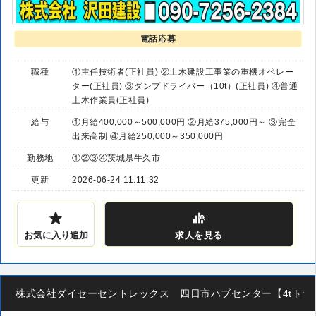
電話応募
職種
①主任技術者(正社員) ②土木建設工事業の重機オペレー
ター(正社員) ③ダンプドライバー（10t）(正社員) ④普通
土木作業員(正社員)
給与
①月給400,000～500,000円 ②月給375,000円～ ③完全
出来高制 ④月給250,000～350,000円
勤務地
①②③④茨城県牛久市
更新
2026-06-24 11:11:32
お気に入り追加
求人
を見る
株式会社ダイセーセントレックス 四日市ハブセンター【4tトラ