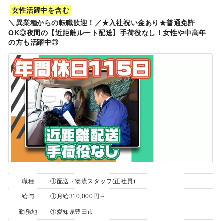
女性活躍中を含む
＼異業種からの転職歓迎！／★入社祝い金あり★普通免許
OK◎夜間の【近距離ルート配送】手荷役なし！女性や中高年
の方も活躍中◎
職種
①配送・物流スタッフ(正社員)
給与
①月給310,000円～
勤務地
①愛知県豊田市