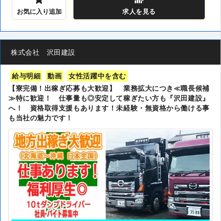
お気に入り追加
求人
を見る
株式会社 沢田建設
給与明細
動画
女性活躍中を含む
【寮完備！出稼ぎ応募も大歓迎】 業務拡大につき≪職長候補
≫特に歓迎！ 仕事量も◎安定して稼ぎたい方も『沢田建設』
へ！ 資格取得支援もあります！未経験・無資格から働ける事
も当社の魅力です！