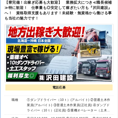
【寮完備！出稼ぎ応募も大歓迎】 業務拡大につき≪職長候補
≫特に歓迎！ 仕事量も◎安定して稼ぎたい方も『沢田建設』
へ！ 資格取得支援もあります！未経験・無資格から働ける事
も当社の魅力です！
電話応募
職種
①ダンプドライバー（10ｔ）(アルバイト) ②普通土木作
業員(アルバイト) ③普通土木作業員(正社員) ④ダンプド
ライバー（10ｔ）(正社員) ⑤重機オペレーター（土木...