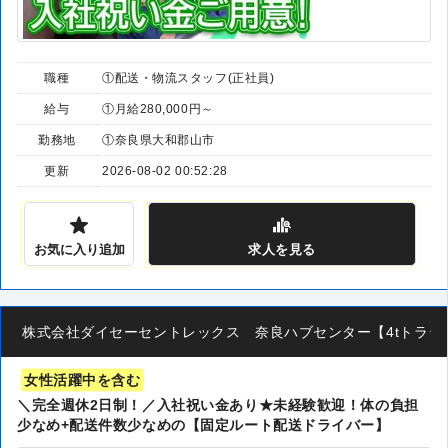
職種
①配送・物流スタッフ(正社員)
給与
①月給280,000円～
勤務地
①奈良県大和郡山市
更新
2026-08-02 00:52:28
お気に入り追加
求人
を見る
株式会社ダイセーセントレックス 奈良ハブセンター【4tトラックド
女性活躍中を含む
＼完全週休2日制！／入社祝い金あり★未経験歓迎！体の負担
少なめ+配送件数少なめの【固定ルート配送ドライバー】