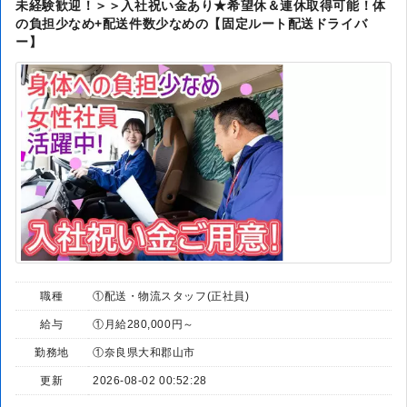
未経験歓迎！＞＞入社祝い金あり★希望休＆連休取得可能！体
の負担少なめ+配送件数少なめの【固定ルート配送ドライバ
ー】
職種
①配送・物流スタッフ(正社員)
給与
①月給280,000円～
勤務地
①奈良県大和郡山市
更新
2026-08-02 00:52:28