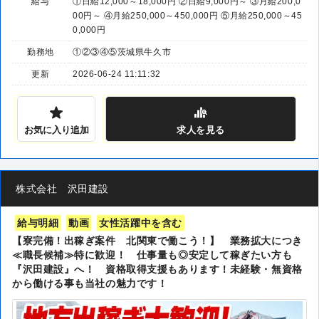
給与
①日給12,000～18,000円 ②日給9,000円～ ③月給200,0
00円～ ④月給250,000～450,000円 ⑤月給250,000～45
0,000円
勤務地
①②③④⑤茨城県牛久市
更新
2026-06-24 11:11:32
お気に入り追加
求人
を見る
株式会社 沢田建設
給与明細
動画
女性活躍中を含む
【寮完備！出稼ぎ案件 北関東で働こう！】 業務拡大につき
≪職長候補≫特に歓迎！ 仕事量も◎安定して稼ぎたい方も
『沢田建設』へ！ 資格取得支援もあります！未経験・無資格
から働ける事も当社の魅力です！