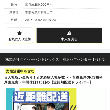
給与
①月給280,000円～
勤務地
①奈良県大和郡山市
更新
2026-08-02 00:49:23
お気に入り追加
求人
を見る
株式会社ダイセーセントレックス 稲沢ハブセンター【4tトラック
女性活躍中を含む
☆入社祝い金あり！☆未経験入社多数＞＞普通免許OK◎福利
厚生充実・年間休日115日の【近距離配送ドライバー】