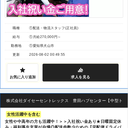
職種
①配送・物流スタッフ(正社員)
給与
①月給270,000円～
勤務地
①愛知県犬山市
更新
2026-08-02 00:49:55
お気に入り追加
求人
を見る
株式会社ダイセーセントレックス 豊田ハブセンター【中型トラッ
女性活躍中を含む
女性や中高年の方も活躍中！＞＞入社祝い金あり★日曜固定休
み・福利厚生充実が自慢◎配送件数少なめの【宅配便ドライバ