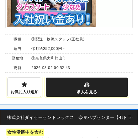
職種
①配送・物流スタッフ(正社員)
給与
①月給252,000円～
勤務地
①奈良県大和郡山市
更新
2026-08-02 00:52:43
お気に入り追加
求人
を見る
株式会社ダイセーセントレックス 奈良ハブセンター【4tトラックド
女性活躍中を含む