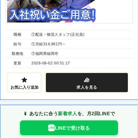
職種
①配送・物流スタッフ(正社員)
給与
①月給314,961円～
勤務地
①福岡県福岡市
更新
2026-08-02 00:51:17
お気に入り追加
求人
を見る
📱 あなたに合う
新着求人
を、月2回LINEで
LINEで受け取る
LINE