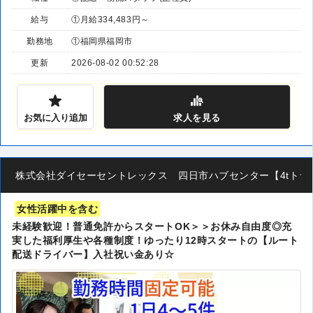
給与
①月給334,483円～
勤務地
①福岡県福岡市
更新
2026-08-02 00:52:28
お気に入り追加
求人
を見る
株式会社ダイセーセントレックス 四日市ハブセンター【4tトラ
女性活躍中を含む
未経験歓迎！普通免許からスタートOK＞＞お休み自由度◎充
実した福利厚生や各種制度！ゆったり12時スタートの【ルート
配送ドライバー】入社祝い金あり☆