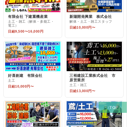
有限会社 下建重機産業
新陽開発興業 株式会社
土工・雑工（解体・多能工・
解体・土工・雑工スタッフ
電工）
日給10,000円〜
日給9,500〜16,000円
好喜創建 有限会社
三裕建設工業株式会社 市
原営業所
土工
土工・雑工
日給10,000円〜
日給13,000円〜