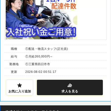
職種
①配送・物流スタッフ(正社員)
給与
①月給260,000円～
勤務地
①三重県四日市市
更新
2026-08-02 00:51:17
お気に入り追加
求人
を見る