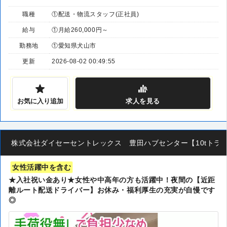
職種
①配送・物流スタッフ(正社員)
給与
①月給260,000円～
勤務地
①愛知県犬山市
更新
2026-08-02 00:49:55
お気に入り追加
求人
を見る
株式会社ダイセーセントレックス 豊田ハブセンター【10tトラッ
女性活躍中を含む
★入社祝い金あり★女性や中高年の方も活躍中！夜間の【近距
離ルート配送ドライバー】お休み・福利厚生の充実が自慢です
◎