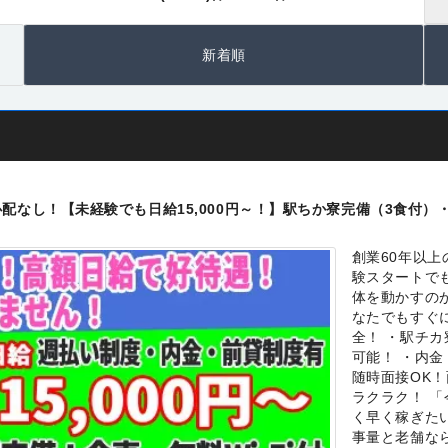
新着順
配なし！【未経験でも日給15,000円～！】駅ちか寮完備（3食付）
創業60年以
験スタートでも
体を動かすの
なたでもすぐ
全！ ・駅チ
可能！ ・内金
随時面接OK
ラクラク！ 
く早く稼ぎた
事量と老舗な