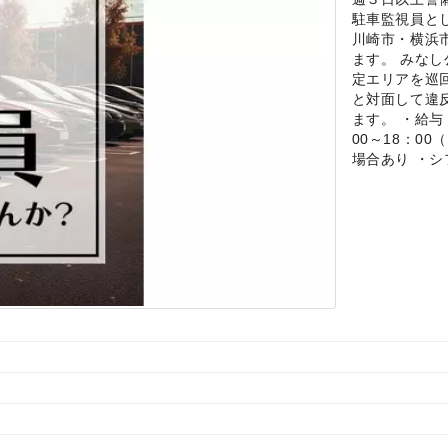
駐車監視員と
川崎市・横浜
ます。 みな
定エリアを巡
と対面して違
ます。 ・給与
00～18：0
場合あり ・シ