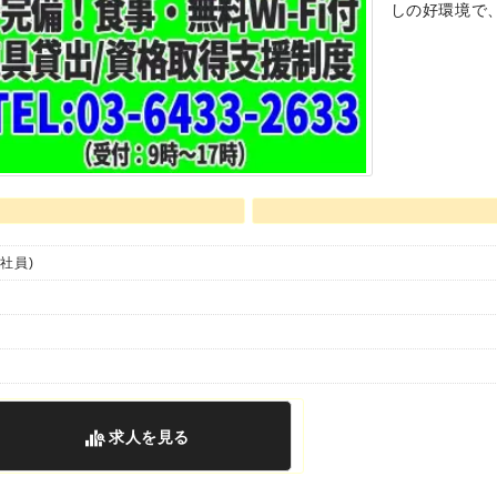
しの好環境で
社員)
求人
を見る