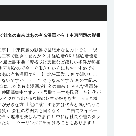
て社名の由来はあの有名漫画から！中東問題の影響
工事】 中東問題の影響で世紀末な世の中でも、 現
共工事で働きませんか？ 未経験者OK！経験者優遇
み／履歴書不要／資格取得支援など嬉しい条件が勢揃
務も可能なので今すぐ働きたい方にもおすすめです！
はあの有名漫画から！】 北斗工業… 何か聞いたこ
ゃないですか・・・？ そうなんです☆ あの世紀末
舞台にした某有名漫画が社名の由来！ そんな漫画好
く仲間募集中です♪ ・4号機で一世を風靡した初代が
メイク版も出た5号機の転生が好きな方 ・6.5号機
クが好きな方 上記に該当する方は代表と気が合うこ
（笑） 会社の雰囲気も固くなく、 自由でマイペー
で各々趣味を楽しんでます！ 中には社長や他スタッ
ったり、 ツーリングに出かけることもあります！