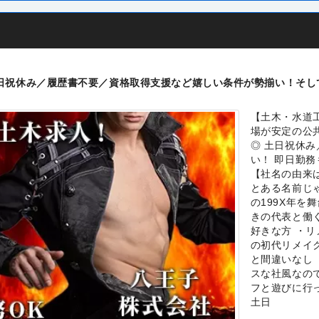
日祝休み／履歴書不要／資格取得支援など嬉しい条件が勢揃い！そし
【土木・水道
場が安定の公
◎ 土日祝休
い！ 即日勤
【社名の由来
とある名前じ
の199X年を
きの代表と働
好きな方 ・リ
の初代リメイ
と間違いなし
スな社風なの
フと遊びに行
土日