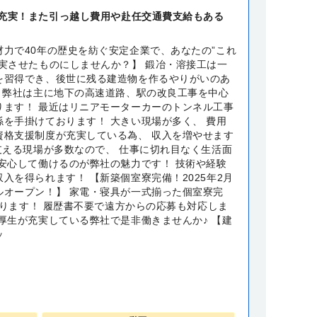
充実！また引っ越し費用や赴任交通費支給もある
材力で40年の歴史を紡ぐ安定企業で、あなたの”これ
充実させたものにしませんか？】 鍛冶・溶接工は一
を習得でき、後世に残る建造物を作るやりがいのあ
♪ 弊社は主に地下の高速道路、駅の改良工事を中心
ります！ 最近はリニアモーターカーのトンネル工事
係を手掛けております！ 大きい現場が多く、 費用
資格支援制度が充実している為、 収入を増やせます
支える現場が多数なので、 仕事に切れ目なく生活面
 安心して働けるのが弊社の魅力です！ 技術や経験
入を得られます！ 【新築個室寮完備！2025年2月
ルオープン！】 家電・寝具が一式揃った個室寮完
もあります！ 履歴書不要で遠方からの応募も対応しま
厚生が充実している弊社で是非働きませんか♪ 【建
ッ