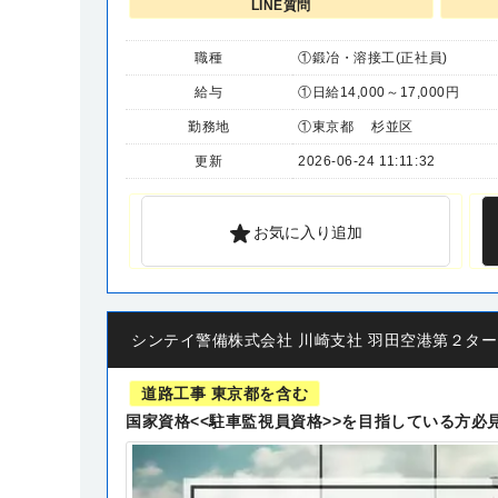
LINE質問
職種
①鍛冶・溶接工(正社員)
給与
①日給14,000～17,000円
勤務地
①東京都 杉並区
更新
2026-06-24 11:11:32
お気に入り追加
シンテイ警備株式会社 川崎支社 羽田空港第２ターミナル
道路工事 東京都を含む
国家資格<<駐車監視員資格>>を目指している方必