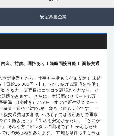
安定募集企業
・内金、前借、週払あり！随時面接可能！ 面接交通
上の老舗企業だから、仕事も生活も安心＆安定！ 未経
【日給15,000円～】しっかり稼げる環境を整備！
が好きな方、真面目にコツコツ頑張れる方なら、ど
に活躍できます。 さらに、生活面のサポートも万
カ寮完備（3食付き）だから、すぐに新生活スタート
・前借・週払い対応OK！急な出費も安心です。 ・
！面接交通費は要相談 ・現場までは送迎ありで通勤
「今すぐ働きたい」「生活を安定させたい」「とにか
い」 そんな方にピッタリの職場です！ 安定した仕
らではの安心感があります。 立地も条件も申し分な