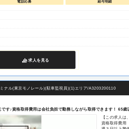
電話応募
給与明細
求人
を見る
(東京モノレール)(駐車監視員)(1)エリア/A3203200110
見です♪資格取得費用は会社負担で勤務しながら取得できます！ 65
【この求人は
資格取得費用
週３日以上警