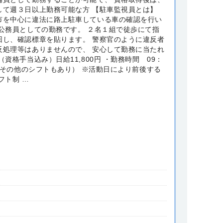
して週３日以上勤務可能な方 【駐車監視員とは】
市を中心に違法に路上駐車している車の確認を行い
し公務員としての勤務です。 ２名１組で徒歩にて指
回し、確認標章を貼ります。 警察官のように違反者
反処理等はありませんので、 安心して勤務に当たれ
（資格手当込み）日給11,800円 ・勤務時間 09：
0（その他のシフトもあり） ※活動日により前後する
フト制 …