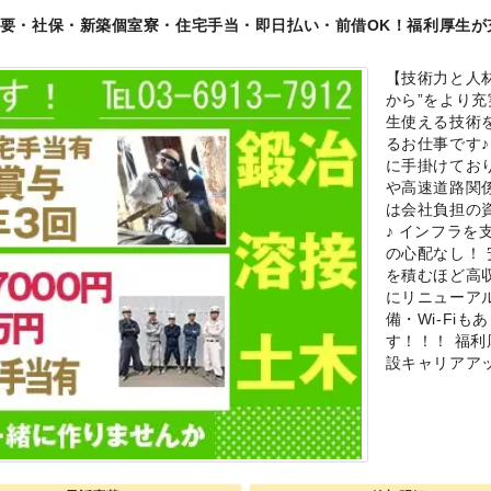
要・社保・新築個室寮・住宅手当・即日払い・前借OK！福利厚生が
【技術力と人
から”をより
生使える技術
るお仕事です
に手掛けてお
や高速道路関
は会社負担の
♪ インフラを
の心配なし！
を積むほど高収
にリニューア
備・Wi-Fi
す！！！ 福利
設キャリアア