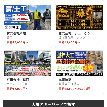
株式会社帝建
株式会社 シューケン
鳶工
足場鳶作業スタッフ
日給15,000円〜
日給12,000円〜
有限会社 徳商
立正技建
ホームドア工事
型枠大工（職人）
日給15,000円〜
日給15,000〜26,000円
人気のキーワードで探す