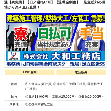
遇【寮完備】【日／週払い可】【退職金制度】 足立近郊の現
場から楽々直行直帰！
LINE質問
電話応募
職種
①左官職人(正社員) ②建築施工管理(正社員) ③型枠大工
(正社員)
給与
①日給18,000円～ ②日給25,000円～ ③日給20,000円～
勤務地
①②③東京都足立区