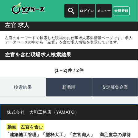
ログイン
メニュー
会員登録
左官 求人
左官のキーワードで検索した現場のお仕事求人募集情報ページです。求人
データベースの中から
「左官」
を含む求人情報を表示しています。
左官を含む現場求人検索結果
(1～2)件 / 2件
検索結果
新着順
安定募集企業
株式会社 大和工務店（YAMATO）
動画
左官を含む
「建築施工管理」「型枠大工」「左官職人」 満足度◎の厚待