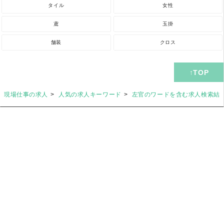
タイル
女性
鳶
玉掛
舗装
クロス
現場仕事の求人
人気の求人キーワード
左官のワードを含む求人検索結
媒体紹介
企業お問合せ
ユーザーお問合せ
良くある質問
掲載規約