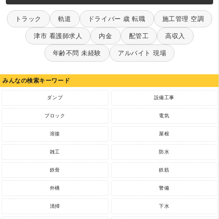
トラック
軌道
ドライバー 歳 転職
施工管理 空調
津市 看護師求人
内金
配管工
高収入
年齢不問 未経験
アルバイト 現場
みんなの検索キーワード
ダンプ
設備工事
ブロック
電気
溶接
屋根
雑工
防水
鉄骨
鉄筋
外構
警備
清掃
下水