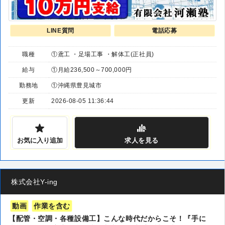
LINE質問
電話応募
職種
①鳶工 ・足場工事 ・解体工(正社員)
給与
①月給236,500～700,000円
勤務地
①沖縄県豊見城市
更新
2026-08-05 11:36:44
お気に入り追加
求人
を見る
株式会社Y-ing
動画
作業を含む
【配管・空調・各種設備工】こんな時代だからこそ！『手に