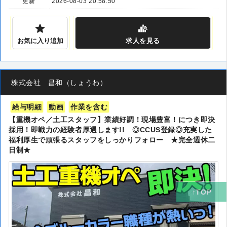
更新
2026-08-03 20:58:50
お気に入り追加
求人
を見る
株式会社 昌和（しょうわ）
給与明細
動画
作業を含む
【重機オペ／土工スタッフ】業績好調！現場豊富！につき即決
採用！即戦力の経験者厚遇します!! ◎CCUS登録◎充実した
福利厚生で頑張るスタッフをしっかりフォロー ★完全週休二
日制★