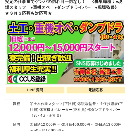
安定の仕事量でゲンバの切れ目一切なし！ 《募集職種：●現
場スタッフ ●重機オペ ●ダンプドライバー ●現場監督》
★ＳＮＳ応募も対応可★
LINE質問
電話応募
職種
①土木作業スタッフ(正社員) ②現場監督・主任技術者(正
社員) ③重機オペレーター(正社員) ④ダンプドライバー
（8t・4t）(正社員)
給与
①日給12,000円～ ②月給400,000円～ ③日給13,000円
～ ④日給12,000円～