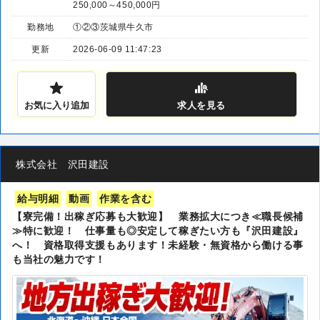
250,000～450,000円
勤務地
①②③茨城県牛久市
更新
2026-06-09 11:47:23
お気に入り追加
求人
を見る
株式会社 沢田建設
給与明細
動画
作業を含む
【寮完備！出稼ぎ応募も大歓迎】 業務拡大につき≪職長候補
≫特に歓迎！ 仕事量も◎安定して稼ぎたい方も『沢田建設』
へ！ 資格取得支援もあります！未経験・無資格から働ける事
も当社の魅力です！