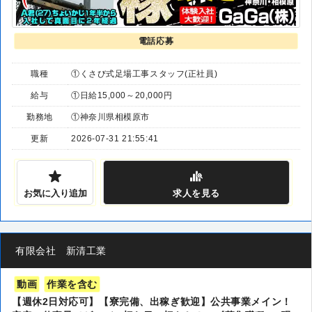
電話応募
職種
①くさび式足場工事スタッフ(正社員)
給与
①日給15,000～20,000円
勤務地
①神奈川県相模原市
更新
2026-07-31 21:55:41
お気に入り追加
求人
を見る
有限会社 新清工業
動画
作業を含む
【週休2日対応可】【寮完備、出稼ぎ歓迎】公共事業メイン！