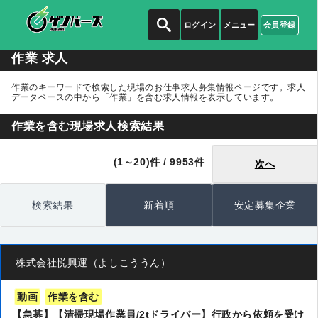
ログイン
メニュー
会員登録
作業 求人
作業のキーワードで検索した現場のお仕事求人募集情報ページです。求人
データベースの中から
「作業」
を含む求人情報を表示しています。
作業を含む現場求人検索結果
(1～20)件 / 9953件
次へ
検索結果
新着順
安定募集企業
株式会社悦興運（よしこううん）
動画
作業を含む
【急募】【清掃現場作業員/2tドライバー】行政から依頼を受け