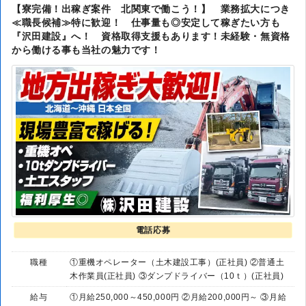
【寮完備！出稼ぎ案件 北関東で働こう！】 業務拡大につき
≪職長候補≫特に歓迎！ 仕事量も◎安定して稼ぎたい方も
『沢田建設』へ！ 資格取得支援もあります！未経験・無資格
から働ける事も当社の魅力です！
電話応募
職種
①重機オペレーター（土木建設工事）(正社員) ②普通土
木作業員(正社員) ③ダンプドライバー（10ｔ）(正社員)
給与
①月給250,000～450,000円 ②月給200,000円～ ③月給