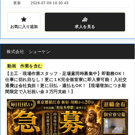
更新
2026-07-06 16:30:43
お気に入り追加
求人
を見る
株式会社 シューケン
動画
作業を含む
【土工・現場作業スタッフ・足場鳶同時募集中】即勤務OK！
仕事に切れ目なし！更に１K完全個室寮に即入寮可能！入社交
通費は会社負担！更に日払・週払もOK！【現場増加につき期
間限定で入社祝い金３万円支給！】