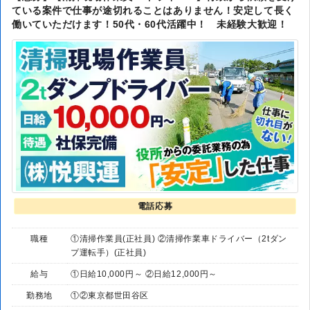
ている案件で仕事が途切れることはありません！安定して長く
働いていただけます！50代・60代活躍中！ 未経験大歓迎！
電話応募
職種
①清掃作業員(正社員) ②清掃作業車ドライバー（2tダン
プ運転手）(正社員)
給与
①日給10,000円～ ②日給12,000円～
勤務地
①②東京都世田谷区