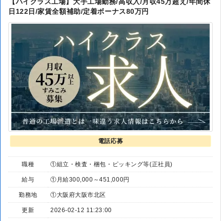
【ハイクラス工場】大手工場勤務/高収入/月収45万超え/年間休
日122日/家賃全額補助/定着ボーナス80万円
電話応募
職種
①組立・検査・梱包・ピッキング等(正社員)
給与
①月給300,000～451,000円
勤務地
①大阪府大阪市北区
更新
2026-02-12 11:23:00