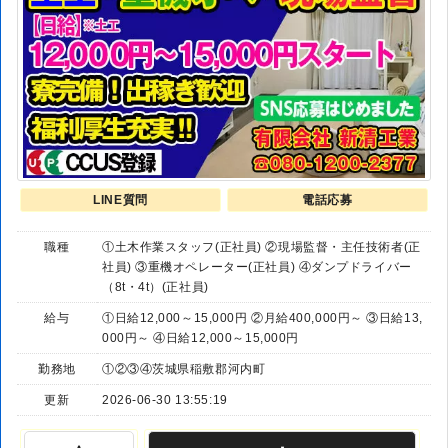
LINE質問
電話応募
職種
①土木作業スタッフ(正社員) ②現場監督・主任技術者(正
社員) ③重機オペレーター(正社員) ④ダンプドライバー
（8t・4t）(正社員)
給与
①日給12,000～15,000円 ②月給400,000円～ ③日給13,
000円～ ④日給12,000～15,000円
勤務地
①②③④茨城県稲敷郡河内町
更新
2026-06-30 13:55:19