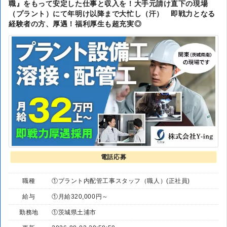
職』をもって安定した仕事と収入を！大手元請け直下の現場
（プラント）にて年明け以降まで大忙し（汗） 即戦力となる
経験者の方、厚遇！福利厚生も超充実◎
電話応募
職種
①プラント内配管工事スタッフ（職人）(正社員)
給与
①月給320,000円～
勤務地
①茨城県土浦市