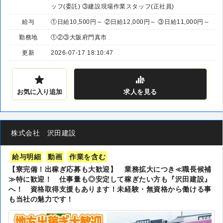
ッフ(委託) ③建設現場作業スタッフ(正社員)
給与
①日給10,500円～ ②日給12,000円～ ③日給11,000円～
勤務地
①②③大阪府門真市
更新
2026-07-17 18:10:47
お気に入り追加
求人
を見る
株式会社 沢田建設
給与明細
動画
作業を含む
【寮完備！出稼ぎ応募も大歓迎】 業務拡大につき≪職長候補
≫特に歓迎！ 仕事量も◎安定して稼ぎたい方も『沢田建設』
へ！ 資格取得支援もあります！未経験・無資格から働ける事
も当社の魅力です！