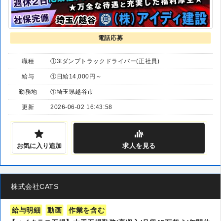
電話応募
職種
①3tダンプトラックドライバー(正社員)
給与
①日給14,000円～
勤務地
①埼玉県越谷市
更新
2026-06-02 16:43:58
お気に入り追加
求人
を見る
株式会社CATS
給与明細
動画
作業を含む