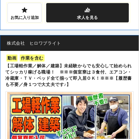
お気に入り追加
求人
を見る
株式会社 ヒロワブライト
動画
作業を含む
【工場軽作業／解体／建築】未経験からでも安心して始められ
てシッカリ稼げる職場！ ※※※個室寮は３食付、エアコン・
冷蔵庫・ＴＶ・ベッド全て揃って即入居ＯＫ！※※※【履歴書
も不要／身１つで大丈夫です♪】