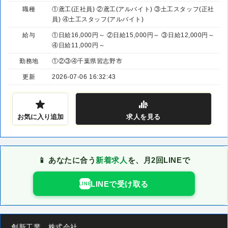
職種
①鳶工(正社員) ②鳶工(アルバイト) ③土工スタッフ(正社
員) ④土工スタッフ(アルバイト)
給与
①日給16,000円～ ②日給15,000円～ ③日給12,000円～
④日給11,000円～
勤務地
①②③④千葉県習志野市
更新
2026-07-06 16:32:43
お気に入り追加
求人
を見る
📱 あなたに合う
新着求人
を、月2回LINEで
LINEで受け取る
LINE
創新工業 株式会社