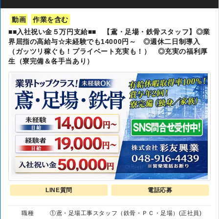
動画
作業を含む
■■入社祝い金５万円支給■■ 【鳶・足場・鉄骨スタッフ】◎業
界屈指の高給与☆未経験でも14000円～ ◎週休二日制導入
（ガッツリ稼ぐも！プライベート充実も！） ◎充実の福利厚
生（寮完備＆各手当あり）
LINE質問
電話応募
職種
①鳶・足場工事スタッフ（鉄骨・ＰＣ・足場）(正社員)