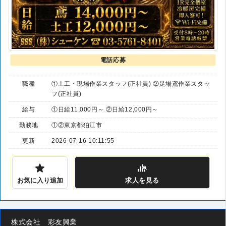
電話応募
職種
①土工・現場作業スタッフ(正社員) ②足場鳶作業スタッ
フ(正社員)
給与
①日給11,000円～ ②日給12,000円～
勤務地
①②東京都狛江市
更新
2026-07-16 10:11:55
お気に入り追加
求人
を見る
株式会社 彩友興業