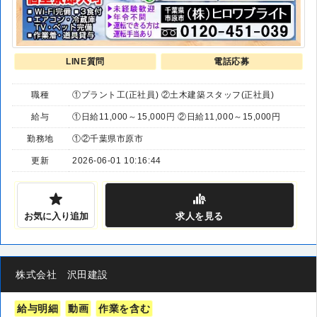
LINE質問
電話応募
職種
①プラント工(正社員) ②土木建築スタッフ(正社員)
給与
①日給11,000～15,000円 ②日給11,000～15,000円
勤務地
①②千葉県市原市
更新
2026-06-01 10:16:44
お気に入り追加
求人
を見る
株式会社 沢田建設
給与明細
動画
作業を含む