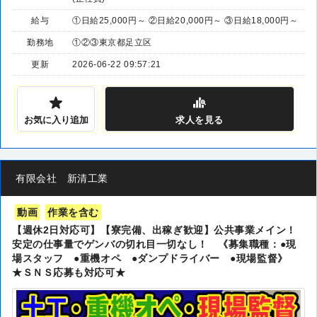
給与
①日給25,000円～ ②日給20,000円～ ③日給18,000円～
勤務地
①②③東京都足立区
更新
2026-06-22 09:57:21
お気に入り追加
求人
を見る
有限会社 新清工業
動画
作業を含む
【週休2日対応可】【寮完備、出稼ぎ歓迎】公共事業メイン！
安定の仕事量でゲンバの切れ目一切なし！ 《募集職種：●現
場スタッフ ●重機オペ ●ダンプドライバー ●現場監督》
★ＳＮＳ応募も対応可★