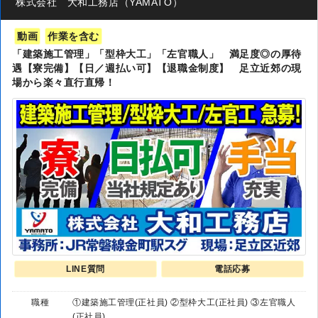
株式会社 大和工務店（YAMATO）
動画
作業を含む
「建築施工管理」「型枠大工」「左官職人」 満足度◎の厚待
遇【寮完備】【日／週払い可】【退職金制度】 足立近郊の現
場から楽々直行直帰！
LINE質問
電話応募
職種
①建築施工管理(正社員) ②型枠大工(正社員) ③左官職人
(正社員)