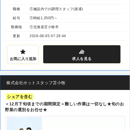
職種
①施設内での調理スタッフ(派遣)
給与
①時給1,350円～
勤務地
①北海道苫小牧市
更新
2026-08-05 07:29:44
お気に入り追加
求人
を見る
株式会社ホットスタッフ苫小牧
シェアを含む
＜12月下旬頃までの期間限定＞難しい作業は一切なし★旬のお
野菜の選別をお任せ★