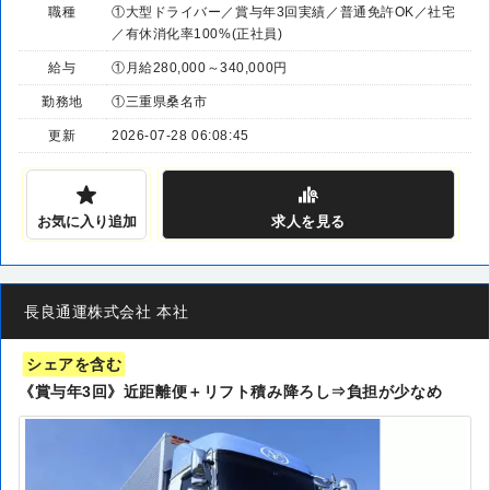
職種
①大型ドライバー／賞与年3回実績／普通免許OK／社宅
／有休消化率100%(正社員)
給与
①月給280,000～340,000円
勤務地
①三重県桑名市
更新
2026-07-28 06:08:45
お気に入り追加
求人
を見る
長良通運株式会社 本社
シェアを含む
《賞与年3回》近距離便＋リフト積み降ろし⇒負担が少なめ