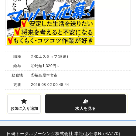
職種
①加工スタッフ(派遣)
給与
①時給1,320円～
勤務地
①福島県本宮市
更新
2026-08-02 00:48:44
お気に入り追加
求人
を見る
日研トータルソーシング株式会社 本社(お仕事No.6A770)