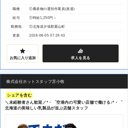
職種
①農産物の選別作業員(派遣)
給与
①時給1,250円～
勤務地
①北海道夕張郡栗山町
更新
2026-08-05 07:29:43
お気に入り追加
求人
を見る
株式会社ホットスタッフ苫小牧
シェアを含む
＼未経験者さん歓迎／*・゜空港内の可愛い店舗で働ける♪*・゜
北海道の美味しい乳製品が並ぶ店舗スタッフ