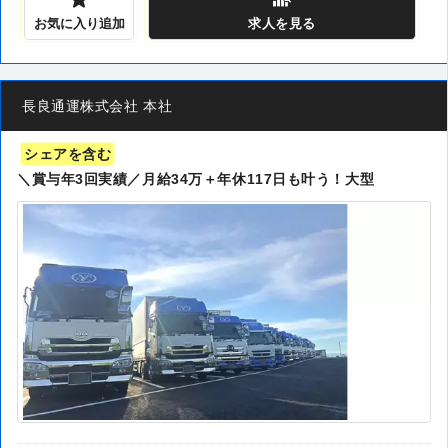
お気に入り追加
求人
を見る
長良通運株式会社 本社
シェアを含む
＼賞与年3回実績／月給34万＋年休117日も叶う！大型