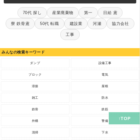
70代 探し
産業廃棄物
第一
日給 鳶
寮 鉄骨鳶
50代 転職
建設業
河瀬
協力会社
工事
みんなの検索キーワード
ダンプ
設備工事
ブロック
電気
溶接
屋根
雑工
防水
鉄骨
鉄筋
外構
警備
清掃
下水