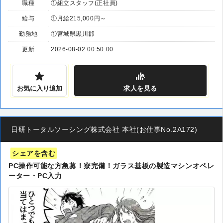
職種
①組立スタッフ(正社員)
給与
①月給215,000円～
勤務地
①宮城県黒川郡
更新
2026-08-02 00:50:00
お気に入り追加
求人
を見る
日研トータルソーシング株式会社 本社(お仕事No.2A172)
シェアを含む
PC操作可能な方急募！寮完備！ガラス基板の製造マシンオペレ
ーター・PC入力