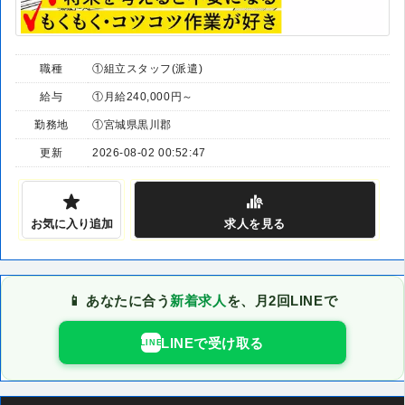
職種
①組立スタッフ(派遣)
給与
①月給240,000円～
勤務地
①宮城県黒川郡
更新
2026-08-02 00:52:47
お気に入り追加
求人
を見る
📱 あなたに合う
新着求人
を、月2回LINEで
LINEで受け取る
LINE