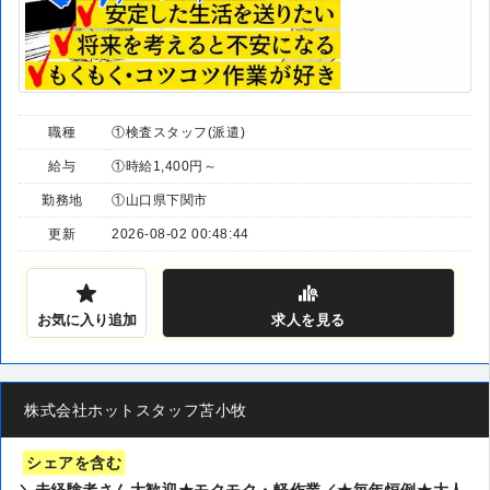
職種
①検査スタッフ(派遣)
給与
①時給1,400円～
勤務地
①山口県下関市
更新
2026-08-02 00:48:44
お気に入り追加
求人
を見る
株式会社ホットスタッフ苫小牧
シェアを含む
＼未経験者さん大歓迎★モクモク・軽作業／★毎年恒例★大人