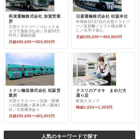
和束運輸株式会社 加賀営業
日新運輸株式会社 松阪本社
所
年間休日137日の大型ドライバ
ー／近距離／リフト積み降ろ
大型ドライバー／パレット＆
し／大手で安心
カゴで負担少なめ／月給50万
円可／業績好調
月給300,000〜400,000円
月給400,000〜500,000円
トナン輸送株式会社 松阪営
クスリのアオキ まめだ大
業所
通り店
大型ドライバー／北陸・関東
鮮魚スタッフ
への長距離／基本1件／週休2
時給1,054〜1,550円
日／大型連休あり
月給350,000〜480,000円
人気のキーワードで探す