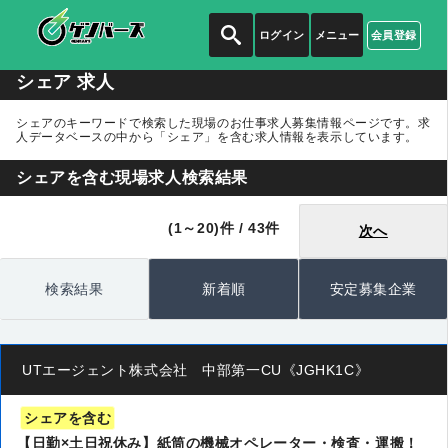
ログイン
メニュー
会員登録
シェア 求人
シェアのキーワードで検索した現場のお仕事求人募集情報ページです。求
人データベースの中から
「シェア」
を含む求人情報を表示しています。
シェアを含む現場求人検索結果
(1～20)件 / 43件
次へ
検索結果
新着順
安定募集企業
UTエージェント株式会社 中部第一CU《JGHK1C》
シェアを含む
【日勤×土日祝休み】紙筒の機械オペレーター・検査・運搬！