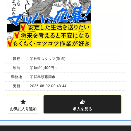
職種
①検査スタッフ(派遣)
給与
①時給1,400円～
勤務地
①群馬県藤岡市
更新
2026-08-02 00:48:44
お気に入り追加
求人
を見る