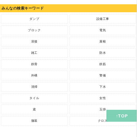
みんなの検索キーワード
ダンプ
設備工事
ブロック
電気
溶接
屋根
雑工
防水
鉄骨
鉄筋
外構
警備
清掃
下水
タイル
女性
鳶
玉掛
舗装
クロス