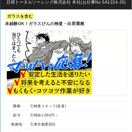
日研トータルソーシング株式会社 本社(お仕事No.5A1224-JS)
ガラスを含む
未経験OK！ガラスびんの検査・出荷業務
職種
①検査スタッフ(派遣)
給与
①時給1,660円～
勤務地
①東京都墨田区