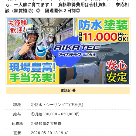
も、一人前に育てます！ 資格取得費用は会社負担！ 寮応相
談（家賃補助）◎ 隔週週休２日制◎
電話応募
職種
①防水・シーリング工(正社員)
給与
①月給300,000～650,000円
勤務地
①愛知県名古屋市
更新
2026-05-20 18:19:41