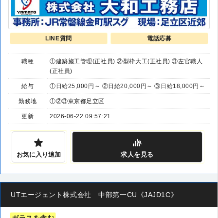
LINE質問
電話応募
職種
①建築施工管理(正社員) ②型枠大工(正社員) ③左官職人
(正社員)
給与
①日給25,000円～ ②日給20,000円～ ③日給18,000円～
勤務地
①②③東京都足立区
更新
2026-06-22 09:57:21
お気に入り追加
求人
を見る
UTエージェント株式会社 中部第一CU《JAJD1C》