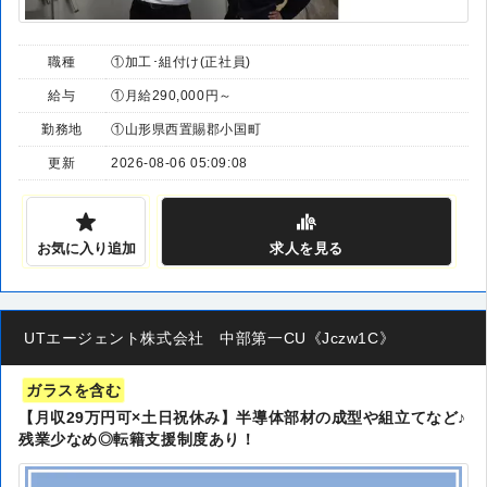
職種
①加工･組付け(正社員)
給与
①月給290,000円～
勤務地
①山形県西置賜郡小国町
更新
2026-08-06 05:09:08
お気に入り追加
求人
を見る
UTエージェント株式会社 中部第一CU《Jczw1C》
ガラスを含む
【月収29万円可×土日祝休み】半導体部材の成型や組立てなど♪
残業少なめ◎転籍支援制度あり！