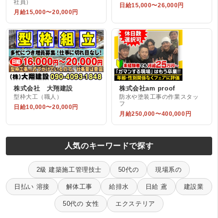
社員）
日給15,000〜26,000円
月給15,000〜20,000円
株式会社 大翔建設
株式会社am proof
型枠大工（職人）
防水や塗装工事の作業スタッ
フ
日給10,000〜20,000円
月給250,000〜400,000円
人気のキーワードで探す
2級 建築施工管理技士
50代の
現場系の
日払い 溶接
解体工事
給排水
日給 鳶
建設業
50代の 女性
エクステリア