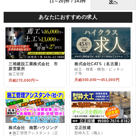
(1～20)件 / 143件
次へ
あなたにおすすめの求人
三裕建設工業株式会社 市
株式会社CATS（名古屋）
原営業所
組立・検査・梱包・ピッキン
グ等
施工管理
月給300,000〜451,000円
月給270,000円〜
株式会社 南雲ハウジング
立正技建
★施工管理アシスタント（正
型枠大工（職人）