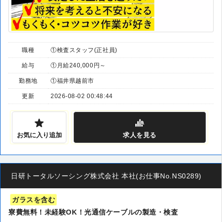
職種
①検査スタッフ(正社員)
給与
①月給240,000円～
勤務地
①福井県越前市
更新
2026-08-02 00:48:44
お気に入り追加
求人
を見る
日研トータルソーシング株式会社 本社(お仕事No.NS0289)
ガラスを含む
寮費無料！未経験OK！光通信ケーブルの製造・検査