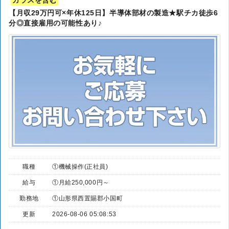
ガラスを含む
【月収29万円可×年休125日】半導体部材の製造★駅チカ徒歩6
分◎直接雇用の可能性あり♪
職種
①機械操作(正社員)
給与
①月給250,000円～
勤務地
①山形県西置賜郡小国町
更新
2026-08-06 05:08:53