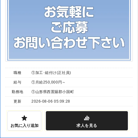
職種
①加工･組付け(正社員)
給与
①月給250,000円～
勤務地
①山形県西置賜郡小国町
更新
2026-08-06 05:09:28
お気に入り追加
求人
を見る