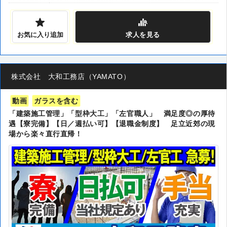
お気に入り追加
求人
を見る
株式会社 大和工務店（YAMATO）
動画
ガラスを含む
「建築施工管理」「型枠大工」「左官職人」 満足度◎の厚待
遇【寮完備】【日／週払い可】【退職金制度】 足立近郊の現
場から楽々直行直帰！