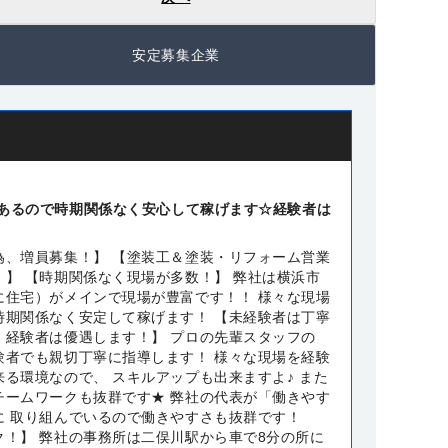
安定募集企業
あるので時期関係なく安心して稼げます☆経験者は
為、増員募集！】 【塗装工＆塗装・リフォーム営業
！】 【時期関係なく現場が多数！】 弊社は横浜市
に住宅）がメインで現場が豊富です！！ 様々な現場
時期関係なく安定して稼げます！ 【未経験者は丁寧
！経験者は優遇します！】 プロの先輩スタッフの
験者でも親切丁寧に指導します！ 様々な現場を経験
る環境なので、 スキルアップも出来ますよ♪ また
チームワークも抜群です★ 弊社の代表が「働きやす
に 取り組んでいるので働きやすさも抜群です！
ク！】 弊社の事務所は二俣川駅から車で8分の所に