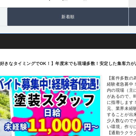
新着順
好きなタイミングでOK！】年度末でも現場多数！安定した集客力が
【案件多数の
経験者急募中
内の現場（主
があるので、
に指導します
元、業界未経
することが出来
少人数なので
い環境」作り
【通勤ラクラ