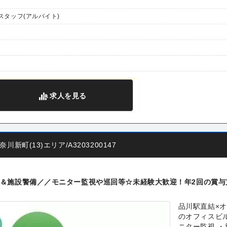
タッフ(アルバイト)
求人
を見る
町(13)エリア/A3203200147
＆施設警備／／モニター監視や巡回等☆未経験大歓迎！年2回の賞与
品川駅直結×オ
のオフィスビル
ニター監視 ・