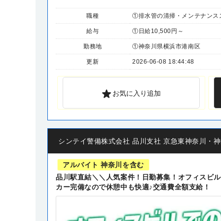
職種
①排水管の清掃・メンテナンスス
給与
①日給10,500円～
勤務地
①神奈川県横浜市港南区
更新
2026-06-08 18:44:48
お気に入り追加
シンテイ警備株式会社 品川支社 京急東神奈川・神奈川新
アルバイト 神奈川を含む
品川駅直結＼＼人気案件！日勤募集！オフィスビル
カー完備なので休憩中も快適♪交通費全額支給！