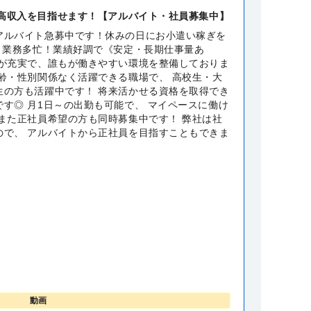
高収入を目指せます！【アルバイト・社員募集中】
アルバイト急募中です！休みの日にお小遣い稼ぎを
】 業務多忙！業績好調で《安定・長期仕事量あ
面が充実で、誰もが働きやすい環境を整備しておりま
年齢・性別関係なく活躍できる職場で、 高校生・大
生の方も活躍中です！ 将来活かせる資格を取得でき
す◎ 月1日～の出勤も可能で、 マイペースに働け
 また正社員希望の方も同時募集中です！ 弊社は社
ので、 アルバイトから正社員を目指すこともできま
動画