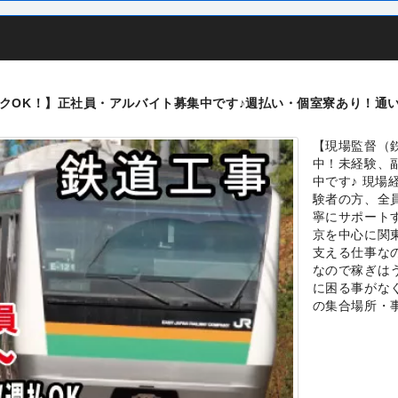
クOK！】正社員・アルバイト募集中です♪週払い・個室寮あり！通
【現場監督（
中！未経験、
中です♪ 現
験者の方、全
寧にサポート
京を中心に関
支える仕事な
なので稼ぎは
に困る事がな
の集合場所・