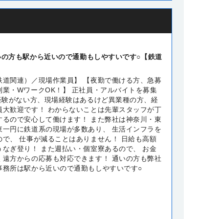
いの方も駅から近いので通勤もしやすいです○【鉄道
鉄道関連）／現場作業員】 【夜勤で働ける方、急募
副業・WワークOK！】 正社員・アルバイトを募集
場経験がない方、現場経験はあるけど異業種の方、経
員大歓迎です！ わからないことは先輩スタッフが丁
するので安心して働けます！ また弊社は神奈川・東
東一円に鉄道系の現場が多数あり、 生活インフラを
ので、 仕事が減ることはありません！ 日給も高額
うなぎ登り！ また週払い・個室寮あるので、 お金
く遠方からの応募も対応できます！ 通いの方も弊社
事務所は駅から近いので通勤もしやすいです○