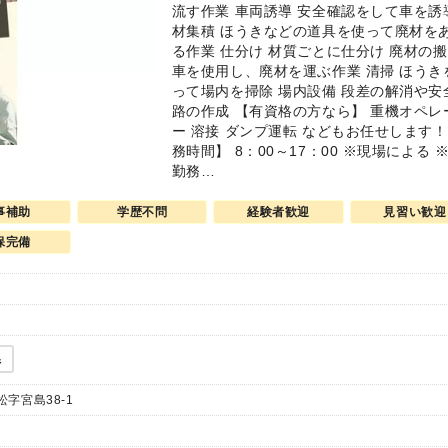
流す作業 車両誘導 安全確認をして車を誘
材集積 ほうきなどの道具を使って廃材を
る作業 仕分け 材質ごとに仕分け 廃材の搬
車を使用し、廃材を運ぶ作業 清掃 ほうき
って場内を掃除 場内設備 段差の解消や安
路の作成 【有資格の方なら】 重機オペレ
ー 溶接 ダンプ運転 などもお任せします！
務時間】 8：00～17：00 ※現場による 
勤務…
事補助
学歴不問
経験者歓迎
見習い歓迎
保完備
県
字宮島38-1