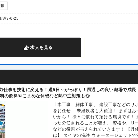
城県
3-6-25
求人
を見る
！力仕事を技術に変える！週5日～がっぽり！風通しの良い職場で成長
料の飲料やこまめな休憩など熱中症対策も◎
土木工事、解体工事、 建設工事などのサ
をお任せ！ 未経験者も大歓迎！ まずはお
いから！ 徐々に慣れて頂ける環境です！ 
った分任されることが増え、 資格や、リ
などの役割が与えられていきます！ 【具
は】 タイヤの洗浄 ウォータージェットで