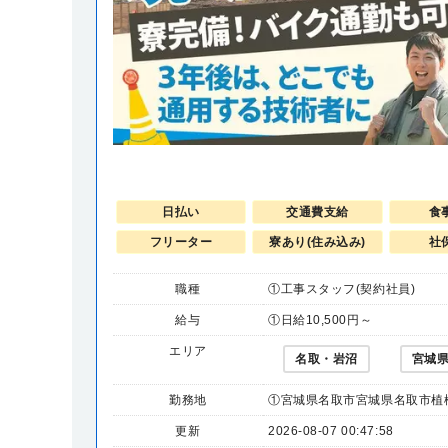
日払い
交通費支給
食
フリーター
寮あり(住み込み)
社
職種
①工事スタッフ(契約社員)
給与
①日給10,500円～
エリア
名取・岩沼
宮城
勤務地
①宮城県名取市宮城県名取市植松
更新
2026-08-07 00:47:58