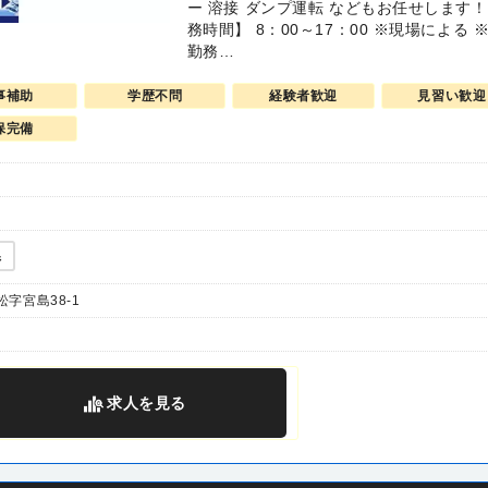
ー 溶接 ダンプ運転 などもお任せします！
務時間】 8：00～17：00 ※現場による 
勤務…
事補助
学歴不問
経験者歓迎
見習い歓迎
保完備
県
字宮島38-1
求人
を見る