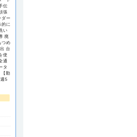
手伝
頑張
ーダー
体的に
洗い
導 廃
あつめ
出 台
を使
全通
ータ
 【勤
※週5