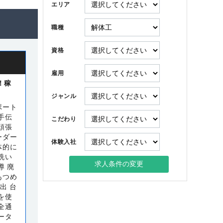
エリア
職種
資格
雇用
！稼
ジャンル
ポート
手伝
こだわり
頑張
ーダー
体験入社
体的に
洗い
導 廃
あつめ
出 台
を使
全通
ータ