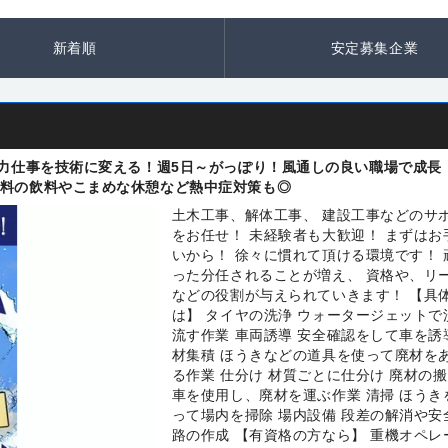
新着順
安定募集企業
！力仕事を技術に変える！週5日～がっぽり！風通しの良い職場で成長
料の飲料やこまめな休憩など熱中症対策も◎
土木工事、解体工事、 建設工事などのサ
をお任せ！ 未経験者も大歓迎！ まずはお
いから！ 徐々に慣れて頂ける環境です！ 
った分任されることが増え、 資格や、リ
などの役割が与えられていきます！ 【具
は】 タイヤの洗浄 ウォータージェットで
流す作業 車両誘導 安全確認をして車を誘
材集積 ほうきなどの道具を使って廃材を
る作業 仕分け 材質ごとに仕分け 廃材の搬
車を使用し、廃材を運ぶ作業 清掃 ほうき
って場内を掃除 場内設備 段差の解消や安
路の作成 【有資格の方なら】 重機オペレ