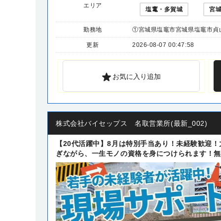
エリア
塩竃・多賀城
宮
勤務地
①宮城県塩竈市宮城県塩竈市貞山通
更新
2026-08-07 00:47:58
お気に入り追加
株式会社バイセップス 名取営業所(最新_002)
【20代活躍中】8月は特別手当あり！未経験歓迎
ぎながら、一生モノの資格を身につけられます！無