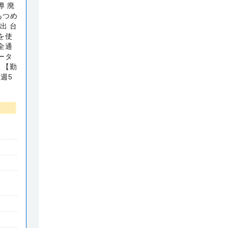
導 廃
あつめ
出 台
を使
全通
ータ
 【勤
※週5