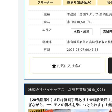
フリーター
寮あり(住み込み)
社
職種
①建築・造園スタッフ(契約社員
給与
①日給10,500円～
エリア
名取・岩沼
宮城
勤務地
①宮城県名取市宮城県名取市植松
更新
2026-08-07 00:47:58
お気に入り追加
株式会社バイセップス 塩釜営業所(最新_003)
【20代活躍中】8月は特別手当あり！未経験歓迎
ぎながら、一生モノの資格を身につけられます！無