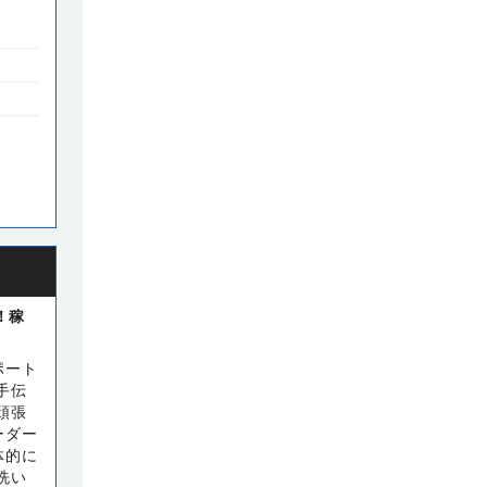
！稼
ポート
手伝
頑張
ーダー
体的に
洗い