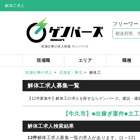
解体工求人
フリーワー
現場仕事の求人情報 ゲンバーズ
現場職
エリア
職種
現場仕事の求人
北海道・東北
解体工
解体工求人募集一覧
【12件募集中】解体工の求人を探すならゲンバーズ。建設・建
【牛久市】■出稼ぎ案件■土
解体工求人検索結果
12件
解体工求人募集一覧の求人があります。(1～12)