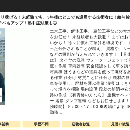
ツリ稼げる！未経験でも、3年後はどこでも通用する技術者に！給与
チベもアップ！熱中症対策も◎
土木工事、解体工事、 建設工事などのサ
をお任せ！ 未経験者も大歓迎！ まずはお
いから！ 徐々に慣れて頂ける環境です！ 
った分任されることが増え、 資格や、リ
などの役割が与えられていきます！ 【具
は】 タイヤの洗浄 ウォータージェットで
流す作業 車両誘導 安全確認をして車を誘
材集積 ほうきなどの道具を使って廃材を
る作業 仕分け 材質ごとに仕分け 廃材の搬
車を使用し、廃材を運ぶ作業 清掃 ほうき
って場内を掃除 場内設備 段差の解消や安
路の作成 【有資格の方なら】 重機オペレ
ー 溶接 ダンプ運転 などもお任せします！
務時間】 8：00～17：00 ※現場による 
勤務…
事補助
学歴不問
経験者歓迎
見習い歓迎