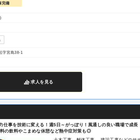
保完備
)
県
字宮島38-1
求人
を見る
！力仕事を技術に変える！週5日～がっぽり！風通しの良い職場で成長
料の飲料やこまめな休憩など熱中症対策も◎
土木工事、解体工事、 建設工事などのサ