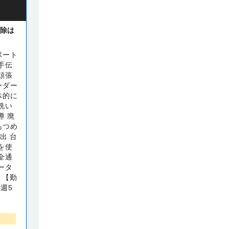
控除は
ポート
手伝
頑張
ーダー
体的に
洗い
導 廃
あつめ
出 台
を使
全通
ータ
 【勤
※週5