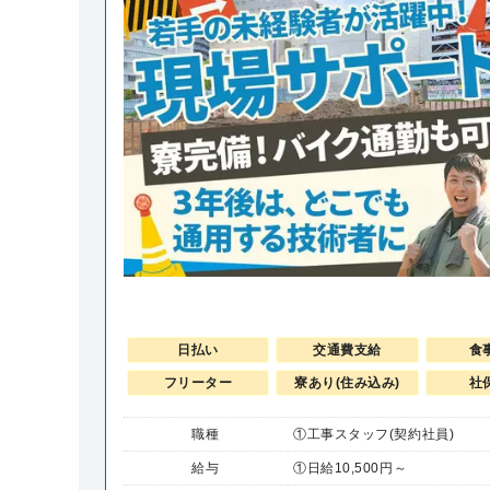
日払い
交通費支給
食
フリーター
寮あり(住み込み)
社
職種
①工事スタッフ(契約社員)
給与
①日給10,500円～