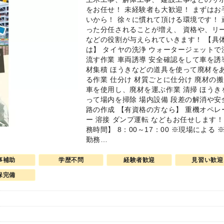
をお任せ！ 未経験者も大歓迎！ まずはお
いから！ 徐々に慣れて頂ける環境です！ 
った分任されることが増え、 資格や、リ
などの役割が与えられていきます！ 【具
は】 タイヤの洗浄 ウォータージェットで
流す作業 車両誘導 安全確認をして車を誘
材集積 ほうきなどの道具を使って廃材を
る作業 仕分け 材質ごとに仕分け 廃材の搬
車を使用し、廃材を運ぶ作業 清掃 ほうき
って場内を掃除 場内設備 段差の解消や安
路の作成 【有資格の方なら】 重機オペレ
ー 溶接 ダンプ運転 などもお任せします！
務時間】 8：00～17：00 ※現場による 
勤務…
事補助
学歴不問
経験者歓迎
見習い歓迎
保完備