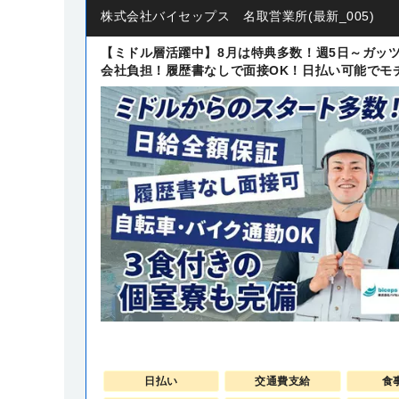
株式会社バイセップス 名取営業所(最新_005)
【ミドル層活躍中】8月は特典多数！週5日～ガッ
会社負担！履歴書なしで面接OK！日払い可能でモ
日払い
交通費支給
食