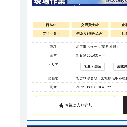
日払い
交通費支給
食
フリーター
寮あり(住み込み)
社
職種
①工事スタッフ(契約社員)
給与
①日給10,500円～
エリア
名取・岩沼
宮城
勤務地
①宮城県名取市宮城県名取市植松
更新
2026-08-07 00:47:55
お気に入り追加