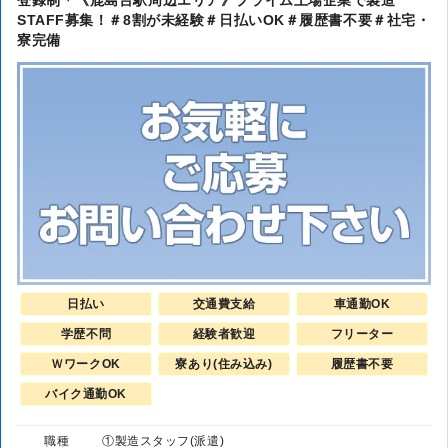
登録制＊《鹿島台駅周辺エリア》プライム上場企業で製造
STAFF募集！＃8割が未経験＃日払いOK＃履歴書不要＃社宅・
寮完備
日払い
交通費支給
車通勤OK
学歴不問
経験者歓迎
フリーター
ＷワークOK
寮あり(住み込み)
履歴書不要
バイク通勤OK
職種
①製造スタッフ(派遣)