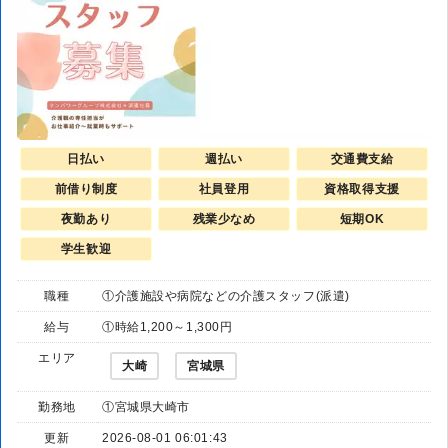
日払い
週払い
交通費支給
前借り制度
社員登用
資格取得支援
夜勤あり
残業少なめ
短期OK
学生歓迎
職種
①介護施設や病院などの介護スタッフ(派遣)
給与
①時給1,200～1,300円
エリア
大崎
宮城県
勤務地
①宮城県大崎市
更新
2026-08-01 06:01:43