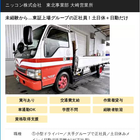
ニッコン株式会社 東北事業部 大崎営業所
未経験から…東証上場グループの正社員！土日休＋日勤だけ
賞与あり
交通費支給
作業着貸与
車通勤OK
学歴不問
経験者歓迎
資格取得支援
職種
①小型ドライバー／大手グループで正社員／土日休みメ
イン／日勤で近距離だけ(正社員)