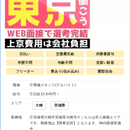
日払い
交通費支給
作業着貸与
学歴不問
年齢不問
見習い歓迎
フリーター
寮あり(住み込み)
髪型自由
職種
①警備スタッフ(アルバイト)
給与
①日給10,840円～
エリア
大崎
宮城県
勤務地
①宮城県大崎市宮城県大崎市※こちらは求人掲載エリア
です。勤務地は【関東近郊】となります。Web面接実施
中