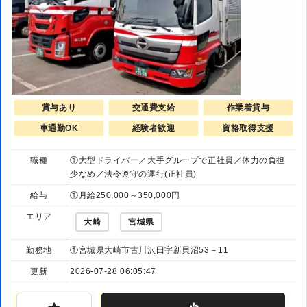
賞与あり
交通費支給
作業着貸与
車通勤OK
経験者歓迎
資格取得支援
職種
①大型ドライバー／大手グループで正社員／体力の負担
少なめ／法令遵守の運行(正社員)
給与
①月給250,000～350,000円
エリア
大崎
宮城県
勤務地
①宮城県大崎市古川沢田字新貝沼53－11
更新
2026-07-28 06:05:47