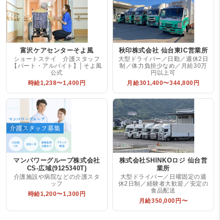
富沢ケアセンターそよ風
秋印株式会社 仙台東IC営業所
ショートステイ 介護スタッフ
大型ドライバー／日勤／週休2日
【パート・アルバイト】│そよ風
制／体力負担少なめ／月給30万
公式
円以上可
時給1,238〜1,400円
月給301,400〜344,800円
マンパワーグループ株式会社
株式会社SHINKOロジ 仙台営
CS-広域(9125340T)
業所
介護施設や病院などの介護スタ
大型ドライバー／日曜固定の週
ッフ
休2日制／経験者大歓迎／安定の
食品配送
時給1,200〜1,300円
月給350,000円〜