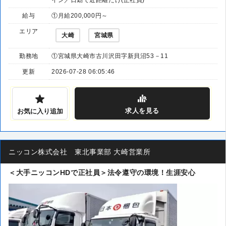
給与
①月給200,000円～
エリア
大崎
宮城県
勤務地
①宮城県大崎市古川沢田字新貝沼53－11
更新
2026-07-28 06:05:46
求人
を見る
お気に入り追加
ニッコン株式会社 東北事業部 大崎営業所
＜大手ニッコンHDで正社員＞法令遵守の環境！生涯安心