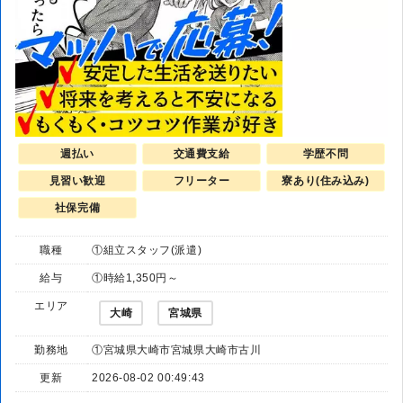
週払い
交通費支給
学歴不問
見習い歓迎
フリーター
寮あり(住み込み)
社保完備
職種
①組立スタッフ(派遣)
給与
①時給1,350円～
エリア
大崎
宮城県
勤務地
①宮城県大崎市宮城県大崎市古川
更新
2026-08-02 00:49:43