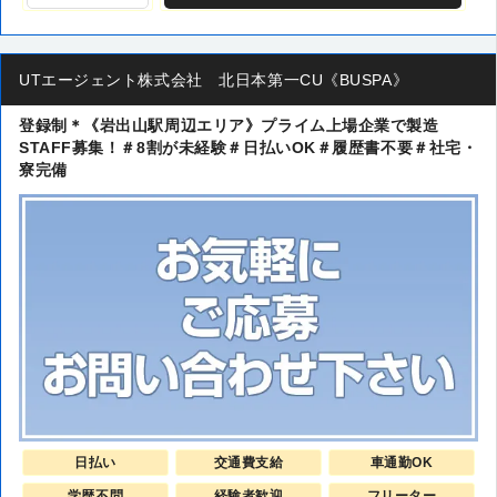
UTエージェント株式会社 北日本第一CU《BUSPA》
登録制＊《岩出山駅周辺エリア》プライム上場企業で製造
STAFF募集！＃8割が未経験＃日払いOK＃履歴書不要＃社宅・
寮完備
日払い
交通費支給
車通勤OK
学歴不問
経験者歓迎
フリーター