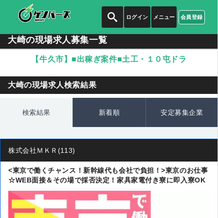
ログイン
メニュー
会員登録
大崎の現場求人募集一覧
【牛久市】■出稼ぎ案件■土工・１０屯ドラ
大崎の現場求人検索結果
検索結果
新着順
安定募集企業
株式会社ＭＫＲ(113)
<東京で働くチャンス！新幹線代も会社で負担！>東京のお仕事
☆WEB面接＆その場で採否決定！家具家電付き寮に即入寮OK