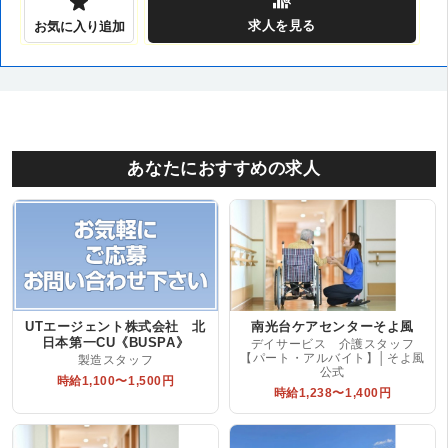
求人
を見る
お気に入り追加
あなたにおすすめの求人
UTエージェント株式会社 北
南光台ケアセンターそよ風
日本第一CU《BUSPA》
デイサービス 介護スタッフ
【パート・アルバイト】│そよ風
製造スタッフ
公式
時給1,100〜1,500円
時給1,238〜1,400円