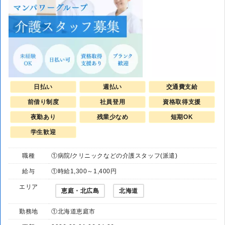
日払い
週払い
交通費支給
前借り制度
社員登用
資格取得支援
夜勤あり
残業少なめ
短期OK
学生歓迎
職種
①病院/クリニックなどの介護スタッフ(派遣)
給与
①時給1,300～1,400円
エリア
恵庭・北広島
北海道
勤務地
①北海道恵庭市