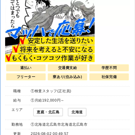
週払い
交通費支給
学歴不問
フリーター
寮あり(住み込み)
社保完備
職種
①検査スタッフ(正社員)
給与
①月給192,000円～
エリア
恵庭・北広島
北海道
勤務地
①北海道北広島市北海道北広島市
更新
2026-08-02 00:49:57