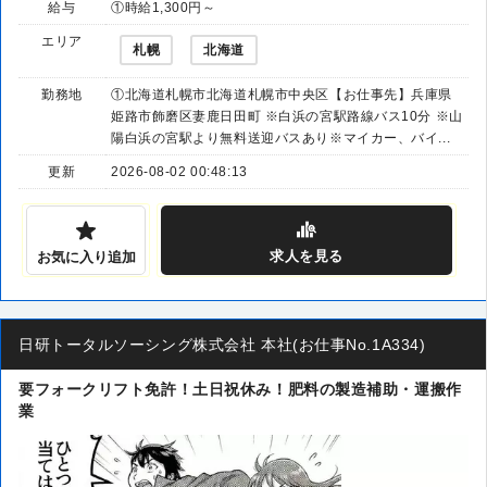
給与
①時給1,300円～
エリア
札幌
北海道
勤務地
①北海道札幌市北海道札幌市中央区【お仕事先】兵庫県
姫路市飾磨区妻鹿日田町 ※白浜の宮駅路線バス10分 ※山
陽白浜の宮駅より無料送迎バスあり※マイカー、バイ...
更新
2026-08-02 00:48:13
求人
を見る
お気に入り追加
日研トータルソーシング株式会社 本社(お仕事No.1A334)
要フォークリフト免許！土日祝休み！肥料の製造補助・運搬作
業