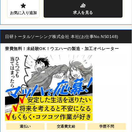
求人
を見る
お気に入り追加
日研トータルソーシング株式会社 本社(お仕事No.NS0148)
寮費無料！未経験OK！ウエハーの製造・加工オペレーター
週払い
交通費支給
学歴不問