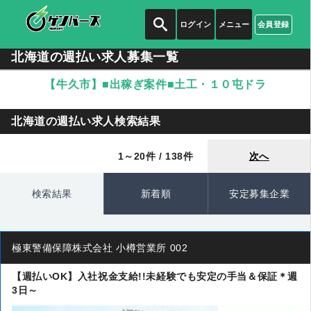
ログイン
メニュー
会員登録
北海道の週払い求人募集一覧
【牛久市】■出稼ぎ案件■土工・１０屯ドラ
北海道の週払い求人検索結果
1～20件 / 138件
次へ
検索結果
新着順
安定募集企業
極東警備保障株式会社 小樽営業所 002
【週払いOK】入社祝金支給!!未経験でも安定の手当＆保証＊週
3日～