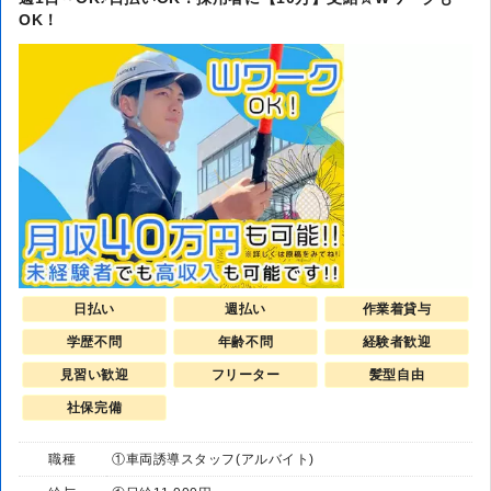
OK！
日払い
週払い
作業着貸与
学歴不問
年齢不問
経験者歓迎
見習い歓迎
フリーター
髪型自由
社保完備
職種
①車両誘導スタッフ(アルバイト)