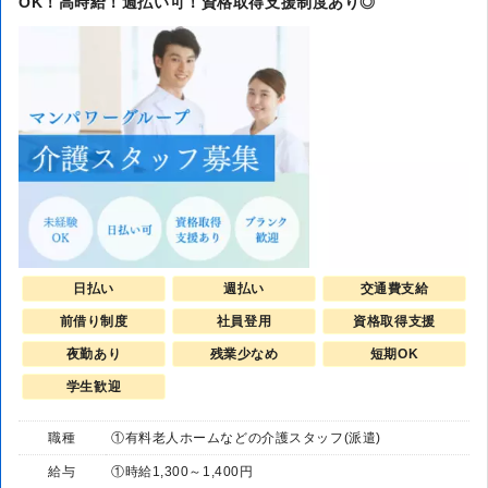
OK！高時給！週払い可！資格取得支援制度あり◎
日払い
週払い
交通費支給
前借り制度
社員登用
資格取得支援
夜勤あり
残業少なめ
短期OK
学生歓迎
職種
①有料老人ホームなどの介護スタッフ(派遣)
給与
①時給1,300～1,400円