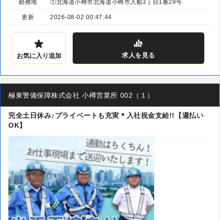
勤務地
①北海道小樽市北海道小樽市入船3丁目1番29号
更新
2026-08-02 00:47:44
求人
を見る
お気に入り追加
極東警備保障株式会社 小樽営業所 002（１）
完全土日休み♪プライベートも充実＊入社祝金支給!!【週払い
OK】