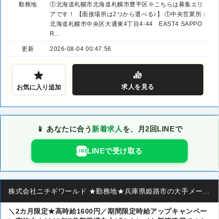
勤務地
①北海道札幌市北海道札幌市豊平区※こちらは募集エリ
アです！ 【面接場所は2つから選べる♪】 ①中央営業所：
北海道札幌市中央区大通東4丁目4-44 EAST4 SAPPO
R...
更新
2026-08-04 00:47:56
求人
を見る
お気に入り追加
📱 あなたに合う
新着求人
を、月2回LINEで
LINEで受け取る
LINE
株式会社ニチギワールド ★勤務地★兵庫県姫路市の大手メーカー ◆カンタン検査 ◆時給1450円＆日払いOK 19
＼2カ月限定★高時給1600円／期間限定時給アップキャンペー