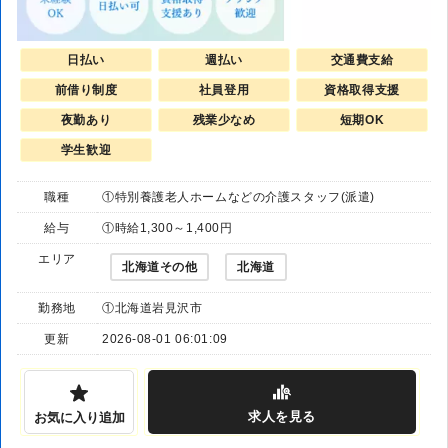
日払い
週払い
交通費支給
前借り制度
社員登用
資格取得支援
夜勤あり
残業少なめ
短期OK
学生歓迎
職種
①特別養護老人ホームなどの介護スタッフ(派遣)
給与
①時給1,300～1,400円
エリア
北海道その他
北海道
勤務地
①北海道岩見沢市
更新
2026-08-01 06:01:09
求人
を見る
お気に入り追加