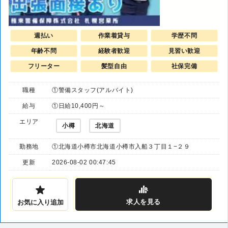
週払い
作業着貸与
学歴不問
年齢不問
経験者歓迎
見習い歓迎
フリーター
髪型自由
社保完備
職種
①警備スタッフ(アルバイト)
給与
①日給10,400円～
エリア
小樽
北海道
勤務地
①北海道小樽市北海道小樽市入船３丁目１−２９
更新
2026-08-02 00:47:45
求人
を見る
お気に入り追加