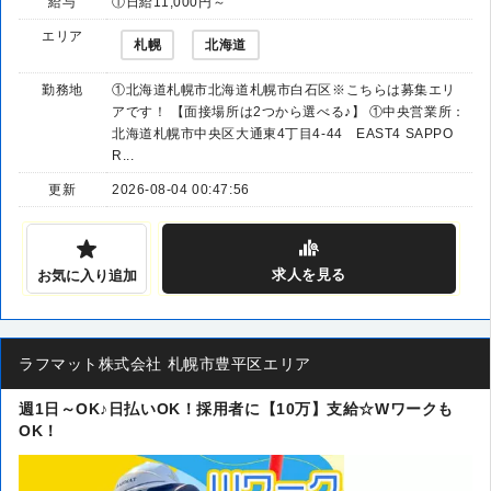
給与
①日給11,000円～
エリア
札幌
北海道
勤務地
①北海道札幌市北海道札幌市白石区※こちらは募集エリ
アです！ 【面接場所は2つから選べる♪】 ①中央営業所：
北海道札幌市中央区大通東4丁目4-44 EAST4 SAPPO
R...
更新
2026-08-04 00:47:56
求人
を見る
お気に入り追加
ラフマット株式会社 札幌市豊平区エリア
週1日～OK♪日払いOK！採用者に【10万】支給☆Wワークも
OK！