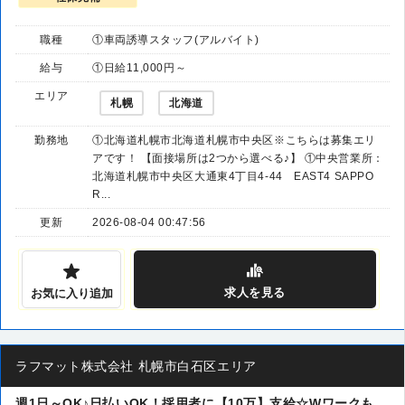
職種
①車両誘導スタッフ(アルバイト)
給与
①日給11,000円～
エリア
札幌
北海道
勤務地
①北海道札幌市北海道札幌市中央区※こちらは募集エリ
アです！ 【面接場所は2つから選べる♪】 ①中央営業所：
北海道札幌市中央区大通東4丁目4-44 EAST4 SAPPO
R...
更新
2026-08-04 00:47:56
求人
を見る
お気に入り追加
ラフマット株式会社 札幌市白石区エリア
週1日～OK♪日払いOK！採用者に【10万】支給☆Wワークも