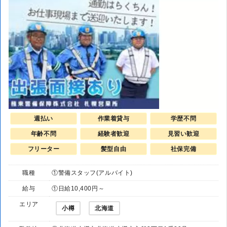
週払い
作業着貸与
学歴不問
年齢不問
経験者歓迎
見習い歓迎
フリーター
髪型自由
社保完備
職種
①警備スタッフ(アルバイト)
給与
①日給10,400円～
エリア
小樽
北海道