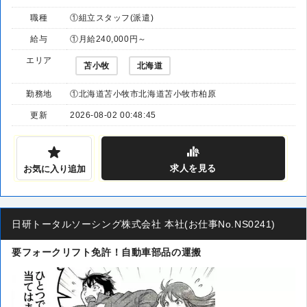
職種
①組立スタッフ(派遣)
給与
①月給240,000円～
エリア
苫小牧
北海道
勤務地
①北海道苫小牧市北海道苫小牧市柏原
更新
2026-08-02 00:48:45
求人
を見る
お気に入り追加
日研トータルソーシング株式会社 本社(お仕事No.NS0241)
要フォークリフト免許！自動車部品の運搬