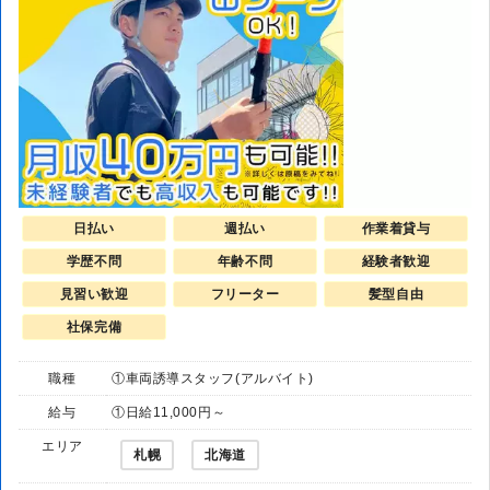
日払い
週払い
作業着貸与
学歴不問
年齢不問
経験者歓迎
見習い歓迎
フリーター
髪型自由
社保完備
職種
①車両誘導スタッフ(アルバイト)
給与
①日給11,000円～
エリア
札幌
北海道