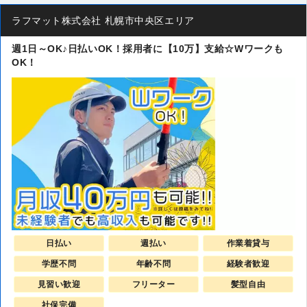
ラフマット株式会社 札幌市中央区エリア
週1日～OK♪日払いOK！採用者に【10万】支給☆Wワークも
OK！
日払い
週払い
作業着貸与
学歴不問
年齢不問
経験者歓迎
見習い歓迎
フリーター
髪型自由
社保完備