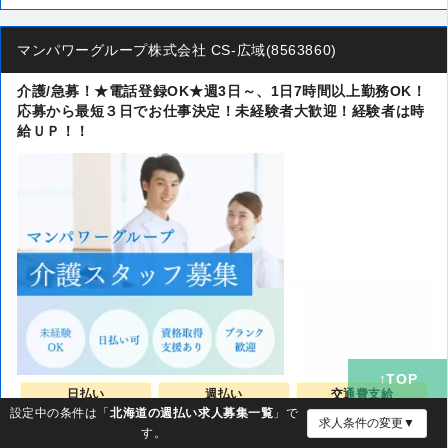
マンパワーグループ株式会社 CS-広域(8563860)
介護/急募！★電話登録OK★週3日～、1日7時間以上勤務OK！
応募から最短３日でお仕事決定！未経験者大歓迎！経験者は時
給ＵＰ！！
日払い
週払い
交通費支給
設定中の条件は「
北海道の週払い求人募集一覧
」で
求人条件の変更▼
前借り制度
社員登用
資格取得支援
す。