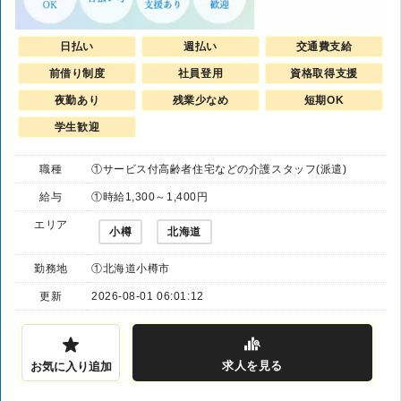
日払い
週払い
交通費支給
前借り制度
社員登用
資格取得支援
夜勤あり
残業少なめ
短期OK
学生歓迎
職種
①サービス付高齢者住宅などの介護スタッフ(派遣)
給与
①時給1,300～1,400円
エリア
小樽
北海道
勤務地
①北海道小樽市
更新
2026-08-01 06:01:12
求人
を見る
お気に入り追加