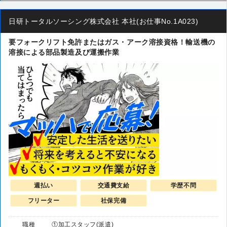
日研トータルソーシング株式会社 本社(お仕事No.1A023)
要フォークリフト免許またはガス・アーク溶接資格！輸送機の
溶接による部品製造及び運搬作業
週払い
交通費支給
学歴不問
フリーター
社保完備
職種
①加工スタッフ(派遣)