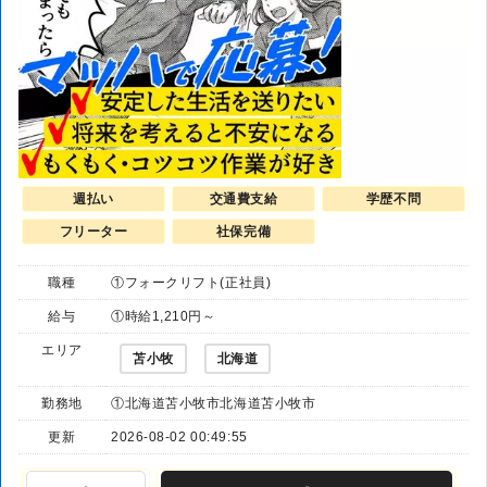
週払い
交通費支給
学歴不問
フリーター
社保完備
職種
①フォークリフト(正社員)
給与
①時給1,210円～
エリア
苫小牧
北海道
勤務地
①北海道苫小牧市北海道苫小牧市
更新
2026-08-02 00:49:55