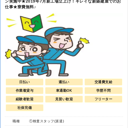
ン実施中★2019年7月新工場立上げ！キレイな新築建屋でのお
仕事★寮費無料♪
日払い
週払い
交通費支給
作業着貸与
車通勤OK
学歴不問
経験者歓迎
見習い歓迎
フリーター
社保完備
職種
①検査スタッフ(派遣)