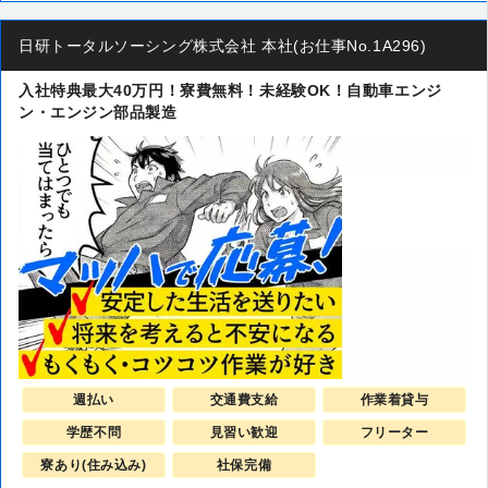
日研トータルソーシング株式会社 本社(お仕事No.1A296)
入社特典最大40万円！寮費無料！未経験OK！自動車エンジ
ン・エンジン部品製造
週払い
交通費支給
作業着貸与
学歴不問
見習い歓迎
フリーター
寮あり(住み込み)
社保完備