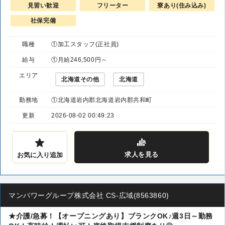
見習い歓迎
フリーター
寮あり(住み込み)
社保完備
職種
①加工スタッフ(正社員)
給与
①月給246,500円～
エリア
北海道その他
北海道
勤務地
①北海道岩内郡北海道岩内郡共和町
更新
2026-08-02 00:49:23
求人
を見る
お気に入り追加
マンパワーグループ株式会社 CS-広域(8563860)
★介護/急募！【オープニングあり】ブランクOK♪週3日～勤務