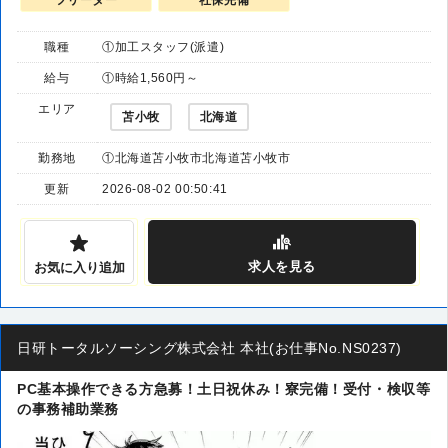
フリーター
社保完備
職種
①加工スタッフ(派遣)
給与
①時給1,560円～
エリア
苫小牧
北海道
勤務地
①北海道苫小牧市北海道苫小牧市
更新
2026-08-02 00:50:41
求人
を見る
お気に入り追加
日研トータルソーシング株式会社 本社(お仕事No.NS0237)
PC基本操作できる方急募！土日祝休み！寮完備！受付・検収等
の事務補助業務