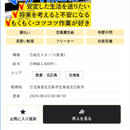
週払い
交通費支給
学歴不問
見習い歓迎
フリーター
社保完備
職種
①組立スタッフ(派遣)
給与
①時給1,400円～
エリア
恵庭・北広島
北海道
勤務地
①北海道北広島市北海道北広島市
更新
2026-08-02 00:49:53
求人
を見る
お気に入り追加