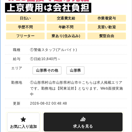
日払い
交通費支給
作業着貸与
学歴不問
年齢不問
見習い歓迎
フリーター
寮あり(住み込み)
髪型自由
職種
①警備スタッフ(アルバイト)
給与
①日給10,840円～
エリア
山形県その他
山形県
勤務地
①山形県村山市山形県村山市※こちらは求人掲載エリア
です。勤務地は【関東近郊】となります。Web面接実施
中
更新
2026-08-02 00:48:48
求人
を見る
お気に入り追加