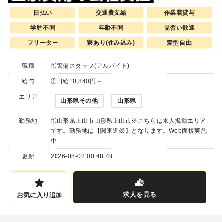
日払い
交通費支給
作業着貸与
学歴不問
年齢不問
見習い歓迎
フリーター
寮あり(住み込み)
髪型自由
職種
①警備スタッフ(アルバイト)
給与
①日給10,840円～
エリア
山形県その他
山形県
勤務地
①山形県上山市山形県上山市※こちらは求人掲載エリア
です。勤務地は【関東近郊】となります。Web面接実施
中
更新
2026-08-02 00:48:48
求人
を見る
お気に入り追加