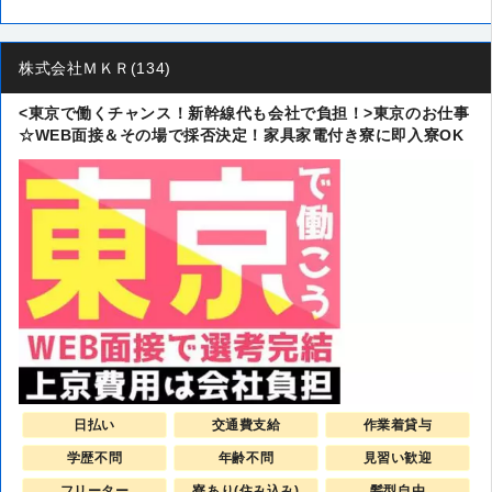
株式会社ＭＫＲ(134)
<東京で働くチャンス！新幹線代も会社で負担！>東京のお仕事
☆WEB面接＆その場で採否決定！家具家電付き寮に即入寮OK
日払い
交通費支給
作業着貸与
学歴不問
年齢不問
見習い歓迎
フリーター
寮あり(住み込み)
髪型自由