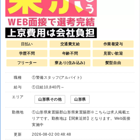
日払い
交通費支給
作業着貸与
学歴不問
年齢不問
見習い歓迎
フリーター
寮あり(住み込み)
髪型自由
職種
①警備スタッフ(アルバイト)
給与
①日給10,840円～
エリア
山形県その他
山形県
勤務地
①山形県東置賜郡山形県東置賜郡※こちらは求人掲載エ
リアです。勤務地は【関東近郊】となります。Web面接
実施中
更新
2026-08-02 00:48:48