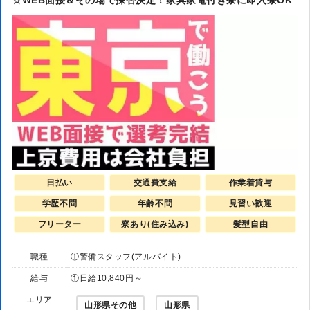
☆WEB面接＆その場で採否決定！家具家電付き寮に即入寮OK
日払い
交通費支給
作業着貸与
学歴不問
年齢不問
見習い歓迎
フリーター
寮あり(住み込み)
髪型自由
職種
①警備スタッフ(アルバイト)
給与
①日給10,840円～
エリア
山形県その他
山形県