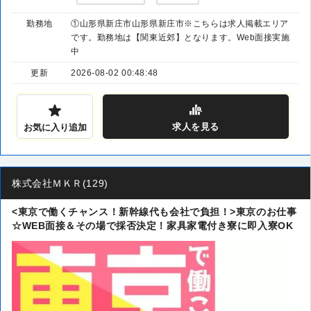
勤務地
①山形県新庄市山形県新庄市※こちらは求人掲載エリア
です。勤務地は【関東近郊】となります。Web面接実施
中
更新
2026-08-02 00:48:48
求人
を見る
お気に入り追加
株式会社ＭＫＲ(129)
<東京で働くチャンス！新幹線代も会社で負担！>東京のお仕事
☆WEB面接＆その場で採否決定！家具家電付き寮に即入寮OK