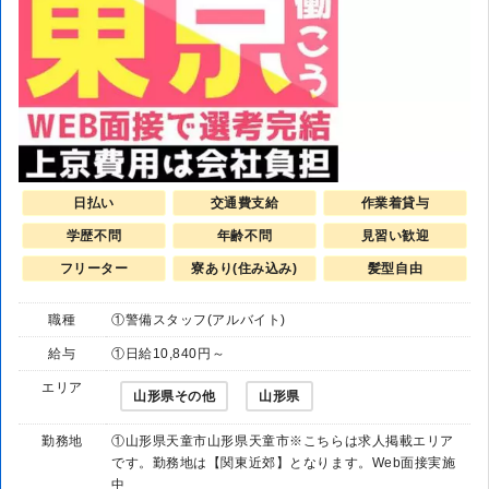
日払い
交通費支給
作業着貸与
学歴不問
年齢不問
見習い歓迎
フリーター
寮あり(住み込み)
髪型自由
職種
①警備スタッフ(アルバイト)
給与
①日給10,840円～
エリア
山形県その他
山形県
勤務地
①山形県天童市山形県天童市※こちらは求人掲載エリア
です。勤務地は【関東近郊】となります。Web面接実施
中