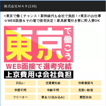
株式会社ＭＫＲ(136)
<東京で働くチャンス！新幹線代も会社で負担！>東京のお仕事
☆WEB面接＆その場で採否決定！家具家電付き寮に即入寮OK
日払い
交通費支給
作業着貸与
学歴不問
年齢不問
見習い歓迎
フリーター
寮あり(住み込み)
髪型自由