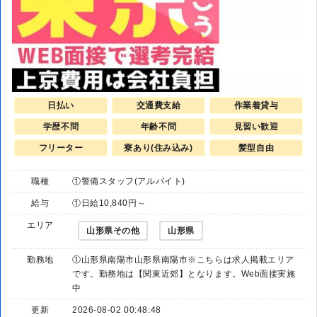
日払い
交通費支給
作業着貸与
学歴不問
年齢不問
見習い歓迎
フリーター
寮あり(住み込み)
髪型自由
職種
①警備スタッフ(アルバイト)
給与
①日給10,840円～
エリア
山形県その他
山形県
勤務地
①山形県南陽市山形県南陽市※こちらは求人掲載エリア
です。勤務地は【関東近郊】となります。Web面接実施
中
更新
2026-08-02 00:48:48