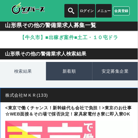
ログイン
メニュー
会員登録
山形県その他の警備業求人募集一覧
【牛久市】■出稼ぎ案件■土工・１０屯ドラ
山形県その他の警備業求人検索結果
検索結果
新着順
安定募集企業
株式会社ＭＫＲ(133)
<東京で働くチャンス！新幹線代も会社で負担！>東京のお仕事
☆WEB面接＆その場で採否決定！家具家電付き寮に即入寮OK