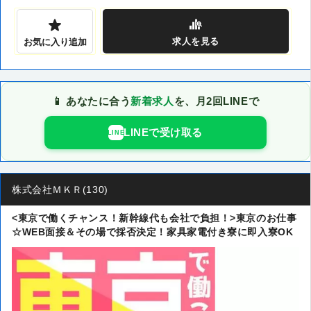
求人
を見る
お気に入り追加
📱 あなたに合う
新着求人
を、月2回LINEで
LINEで受け取る
LINE
株式会社ＭＫＲ(130)
<東京で働くチャンス！新幹線代も会社で負担！>東京のお仕事
☆WEB面接＆その場で採否決定！家具家電付き寮に即入寮OK