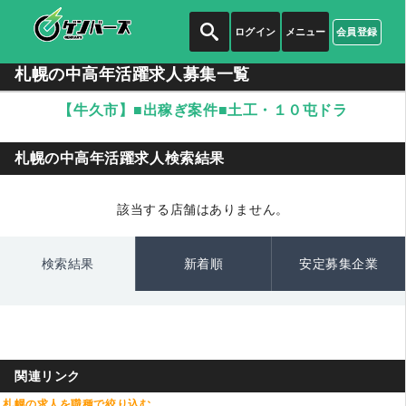
ログイン
メニュー
会員登録
札幌の中高年活躍求人募集一覧
【牛久市】■出稼ぎ案件■土工・１０屯ドラ
札幌の中高年活躍求人検索結果
該当する店舗はありません。
検索結果
新着順
安定募集企業
関連リンク
札幌の求人を職種で絞り込む