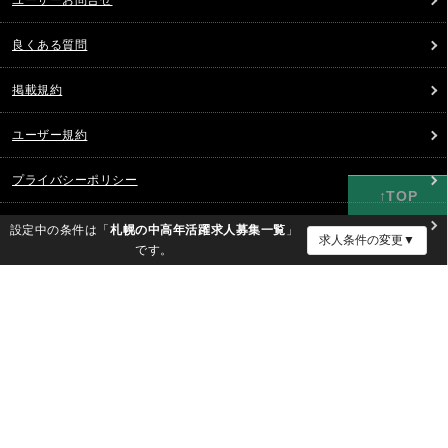
ユーザーお問合せ
良くある質問
掲載規約
ユーザー規約
プライバシーポリシー
会社概要
設定中の条件は「
札幌の中高年活躍求人募集一覧
」
求人条件の変更▼
です。
建設業の協力会社探し【現場ベース】
求人条件の確認・変更
ガテン系とは？仕事・給料ガイド
有料職業紹介事業許可番号：13-ユ-316021（厚生労働大臣許可）｜特定募集情
エリア
報等提供事業届出番号：51-募-000171（厚生労働大臣届出）
現場求人・ガテン系求人のゲンバーズ
職種
©2019 - 現場のお仕事求人サイト ゲンバーズ
資格