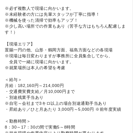
※必ず複数人で現場に向かいます。
※未経験者の方には先輩スタッフが丁寧に指導！
※機械を使った清掃で効率もアップ！
※少し高い場所での作業もあり（苦手な方はもちろん配慮しま
す！）
【現場エリア】
置賜一円の他、山形・鶴岡方面、福島方面などの各現場
※現場は毎日変わりますが事務所に全員集合してから、
全員で一緒に現場に向かいます。
※就業場所は本人の希望を考慮
＜給与＞
月給：182,160円～214,000円
・交通費実費支給／月10,000円まで
・別途残業手当あり
※自宅～会社まで3キロ以上の場合別途通勤手当あり
・昇給あり／ひと月あたり 3,000円～5,000円 ※前年度実績
＜勤務時間＞
8：30～17：30の間で実働5～8時間
※担当現場や作業内容により勤務時間が異なります。