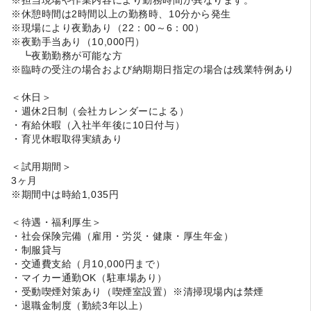
※休憩時間は2時間以上の勤務時、10分から発生
※現場により夜勤あり（22：00～6：00）
※夜勤手当あり（10,000円）
┗夜勤勤務が可能な方
※臨時の受注の場合および納期期日指定の場合は残業特例あり
＜休日＞
・週休2日制（会社カレンダーによる）
・有給休暇（入社半年後に10日付与）
・育児休暇取得実績あり
＜試用期間＞
3ヶ月
※期間中は時給1,035円
＜待遇・福利厚生＞
・社会保険完備（雇用・労災・健康・厚生年金）
・制服貸与
・交通費支給（月10,000円まで）
・マイカー通勤OK（駐車場あり）
・受動喫煙対策あり（喫煙室設置）※清掃現場内は禁煙
・退職金制度（勤続3年以上）