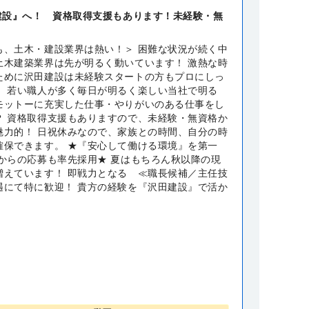
建設』へ！ 資格取得支援もあります！未経験・無
も、土木・建設業界は熱い！＞ 困難な状況が続く中
土木建築業界は先が明るく動いています！ 激熱な時
ために沢田建設は未経験スタートの方もプロにしっ
！ 若い職人が多く毎日が明るく楽しい当社で明る
モットーに充実した仕事・やりがいのある仕事をし
？ 資格取得支援もありますので、未経験・無資格か
魅力的！ 日祝休みなので、家族との時間、自分の時
確保できます。 ★『安心して働ける環境』を第一
方からの応募も率先採用★ 夏はもちろん秋以降の現
増えています！ 即戦力となる ≪職長候補／主任技
遇にて特に歓迎！ 貴方の経験を『沢田建設』で活か
！