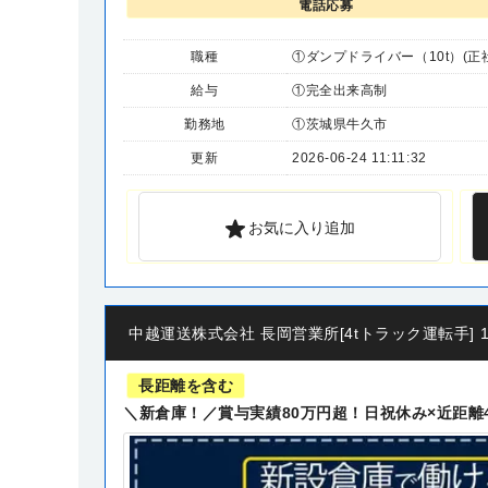
電話応募
職種
①ダンプドライバー（10t）(正
給与
①完全出来高制
勤務地
①茨城県牛久市
更新
2026-06-24 11:11:32
お気に入り追加
中越運送株式会社 長岡営業所[4tトラック運転手] 14-
長距離を含む
＼新倉庫！／賞与実績80万円超！日祝休み×近距離