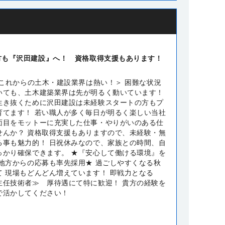
方も『沢田建設』へ！ 資格取得支援もあります！
 これからの土木・建設業界は熱い！＞ 困難な状況
いても、土木建築業界は先が明るく動いています！
生き抜くために沢田建設は未経験スタートの方もプ
育てます！ 若い職人が多く毎日が明るく楽しい当社
面目をモットーに充実した仕事・やりがいのある仕
せんか？ 資格取得支援もありますので、未経験・無
る事も魅力的！ 日祝休みなので、家族との時間、自
っかり確保できます。 ★『安心して働ける環境』を
★地方からの応募も率先採用★ 過ごしやすくなる秋
て 現場もどんどん増えています！ 即戦力となる
主任技術者≫ 厚待遇にて特に歓迎！ 貴方の経験を
で活かしてください！