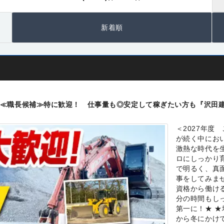
新着順
≪職長候補≫特に歓迎！ 仕事量も◎安定して稼ぎたい方も『沢田
＜2027年度
が続く中にお
激熱な時代を
ロにしっかり
で明るく、真
事をしてみま
資格から働け
分の時間もし
第一に！★ 
から冬にかけ