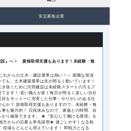
安定募集企業
建設』へ！ 資格取得支援もあります！未経験・無
 これからの土木・建設業界は熱い！＞ 困難な状況
いても、土木建築業界は先が明るく動いています！
生き抜くために沢田建設は未経験スタートの方もプ
育てます！ 若い職人が多く毎日が明るく楽しい当社
面目をモットーに充実した仕事・やりがいのある仕
せんか？ 資格取得支援もありますので、未経験・無
る事も魅力的！ 日祝休みなので、家族との時間、自
っかり確保できます。 ★『安心して働ける環境』を
★地方からの応募も率先採用★ 過ごしやすくなる秋
て 現場もどんどん増えています！ 即戦力となる