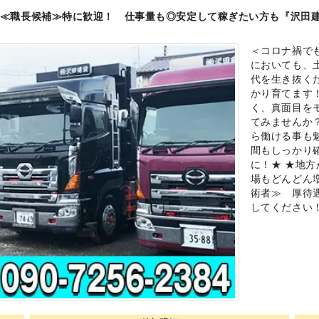
≪職長候補≫特に歓迎！ 仕事量も◎安定して稼ぎたい方も『沢田
＜コロナ禍で
においても、
代を生き抜く
かり育てます
く、真面目を
てみませんか
ら働ける事も
間もしっかり
に！★ ★地
場もどんどん
術者≫ 厚待
してください