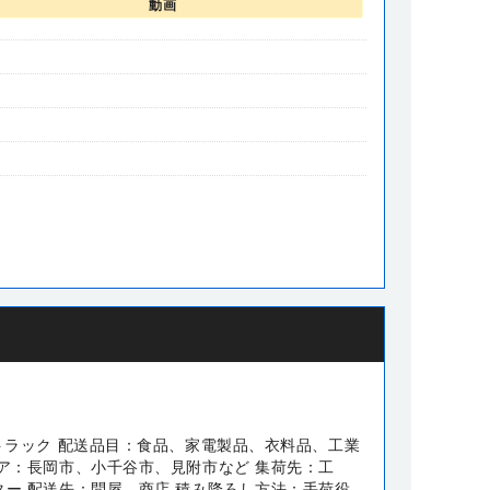
動画
トラック 配送品目：食品、家電製品、衣料品、工業
リア：長岡市、小千谷市、見附市など 集荷先：工
ター 配送先：問屋、商店 積み降ろし方法：手荷役