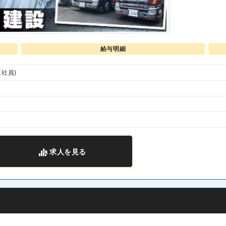
給与明細
社員)
求人
を見る