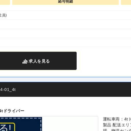
給与明細
社員)
求人
を見る
01_4t
4tドライバー
運転車両：4t
製品 配送エ
場、物流セン