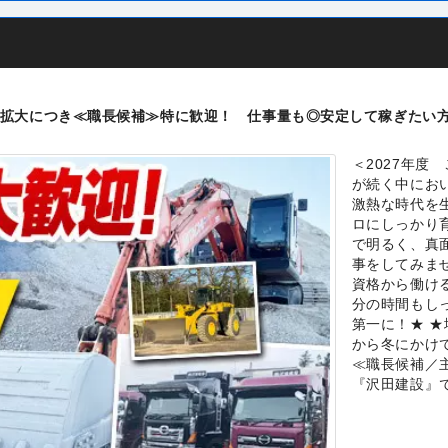
拡大につき≪職長候補≫特に歓迎！ 仕事量も◎安定して稼ぎたい
＜2027年度
が続く中にお
激熱な時代を
ロにしっかり
で明るく、真
事をしてみま
資格から働け
分の時間もし
第一に！★ 
から冬にかけ
≪職長候補／
『沢田建設』