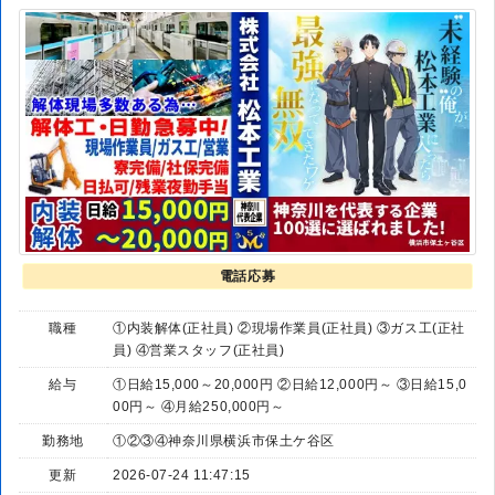
電話応募
職種
①内装解体(正社員) ②現場作業員(正社員) ③ガス工(正社
員) ④営業スタッフ(正社員)
給与
①日給15,000～20,000円 ②日給12,000円～ ③日給15,0
00円～ ④月給250,000円～
勤務地
①②③④神奈川県横浜市保土ケ谷区
更新
2026-07-24 11:47:15