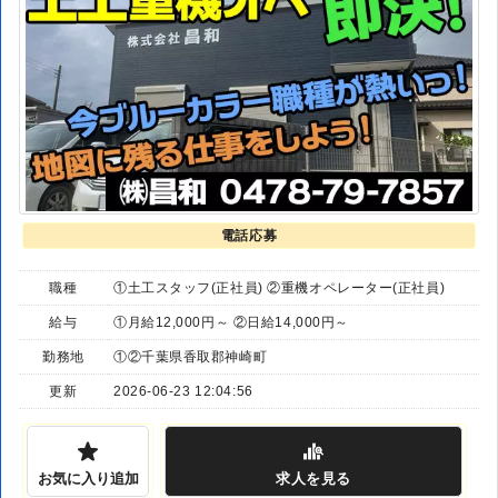
電話応募
職種
①土工スタッフ(正社員) ②重機オペレーター(正社員)
給与
①月給12,000円～ ②日給14,000円～
勤務地
①②千葉県香取郡神崎町
更新
2026-06-23 12:04:56
お気に入り追加
求人
を見る