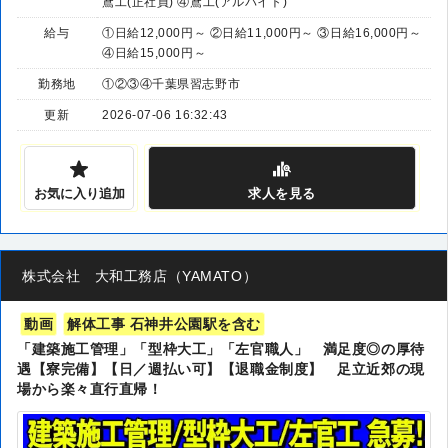
鳶工(正社員) ④鳶工(アルバイト)
給与
①日給12,000円～ ②日給11,000円～ ③日給16,000円～
④日給15,000円～
勤務地
①②③④千葉県習志野市
更新
2026-07-06 16:32:43
お気に入り追加
求人
を見る
株式会社 大和工務店（YAMATO）
動画
解体工事 石神井公園駅を含む
「建築施工管理」「型枠大工」「左官職人」 満足度◎の厚待
遇【寮完備】【日／週払い可】【退職金制度】 足立近郊の現
場から楽々直行直帰！