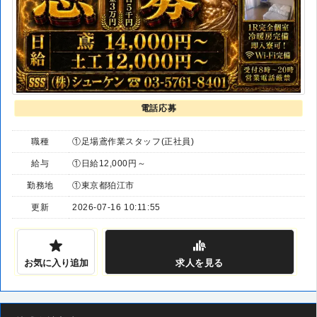
電話応募
職種
①足場鳶作業スタッフ(正社員)
給与
①日給12,000円～
勤務地
①東京都狛江市
更新
2026-07-16 10:11:55
お気に入り追加
求人
を見る