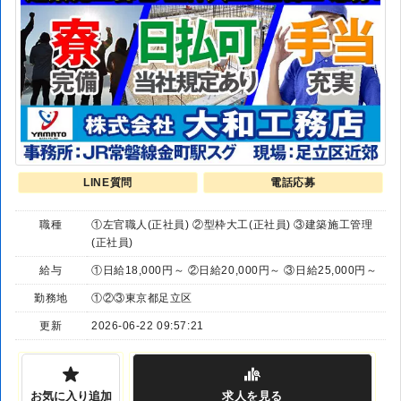
LINE質問
電話応募
職種
①左官職人(正社員) ②型枠大工(正社員) ③建築施工管理
(正社員)
給与
①日給18,000円～ ②日給20,000円～ ③日給25,000円～
勤務地
①②③東京都足立区
更新
2026-06-22 09:57:21
お気に入り追加
求人
を見る