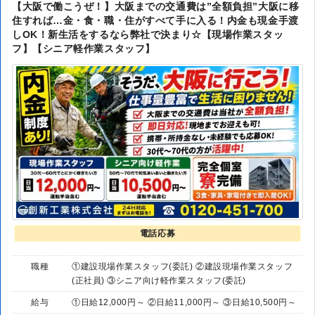
【大阪で働こうぜ！】大阪までの交通費は”全額負担”大阪に移
住すれば…金・食・職・住がすべて手に入る！内金も現金手渡
しOK！新生活をするなら弊社で決まり☆【現場作業スタッ
フ】【シニア軽作業スタッフ】
電話応募
職種
①建設現場作業スタッフ(委託) ②建設現場作業スタッフ
(正社員) ③シニア向け軽作業スタッフ(委託)
給与
①日給12,000円～ ②日給11,000円～ ③日給10,500円～