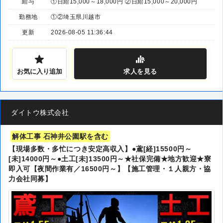
給与
①日給15,000～18,000円 ②日給15,000～20,000円
勤務地
①②埼玉県川越市
更新
2026-08-05 11:36:44
お気に入り追加
求人
を見る
ダイトウ株式会社
解体工事 石神井公園駅を含む
【現場多数・多忙につき安定高収入】●鳶[経]15500円～
[未]14000円～●土工[未]13500円～★社保完備★地方歓迎★寮
即入可【夜間作業有／16500円～】【施工管理・１人親方・協
力会社同募】