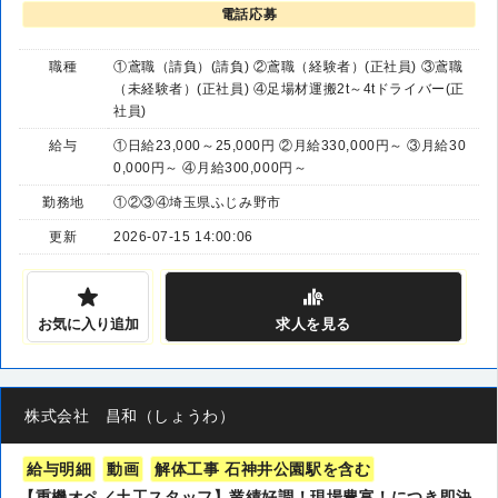
電話応募
職種
①鳶職（請負）(請負) ②鳶職（経験者）(正社員) ③鳶職
（未経験者）(正社員) ④足場材運搬2t～4tドライバー(正
社員)
給与
①日給23,000～25,000円 ②月給330,000円～ ③月給30
0,000円～ ④月給300,000円～
勤務地
①②③④埼玉県ふじみ野市
更新
2026-07-15 14:00:06
お気に入り追加
求人
を見る
株式会社 昌和（しょうわ）
給与明細
動画
解体工事 石神井公園駅を含む
【重機オペ／土工スタッフ】業績好調！現場豊富！につき即決