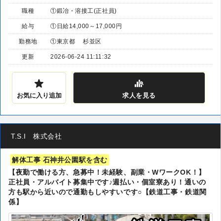
職種
①鍛冶・溶接工(正社員)
給与
①日給14,000～17,000円
勤務地
①東京都 杉並区
更新
2026-06-24 11:11:32
お気に入り追加
求人
を見る
T.S.I 株式会社
解体工事 石神井公園駅を含む
【夜勤で働ける方、急募中！未経験、副業・WワークOK！】
正社員・アルバイト募集中です♪週払い・個室寮あり！通いの
方も駅から近いので通勤もしやすいです○【鉄道工事・鉄道関
係】