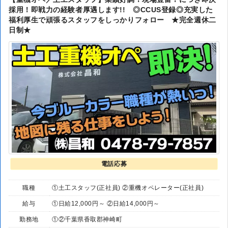
採用！即戦力の経験者厚遇します!! ◎CCUS登録◎充実した
福利厚生で頑張るスタッフをしっかりフォロー ★完全週休二
日制★
電話応募
職種
①土工スタッフ(正社員) ②重機オペレーター(正社員)
給与
①日給12,000円～ ②日給14,000円～
勤務地
①②千葉県香取郡神崎町