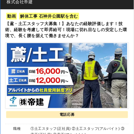
株式会社帝建
動画
解体工事 石神井公園駅を含む
【鳶・土工スタッフ大募集！】あなたの経験評価します！技
術、経験を考慮して即昇給可！現場に切れ目なしの安定した環
境で、長く腰を据えて働きませんか？
電話応募
職種
①土工スタッフ(正社員) ②土工スタッフ(アルバイト) ③