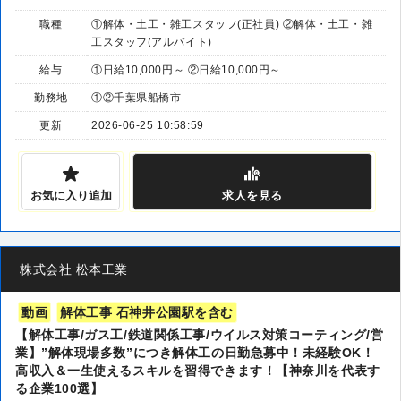
職種
①解体・土工・雑工スタッフ(正社員) ②解体・土工・雑
工スタッフ(アルバイト)
給与
①日給10,000円～ ②日給10,000円～
勤務地
①②千葉県船橋市
更新
2026-06-25 10:58:59
お気に入り追加
求人
を見る
株式会社 松本工業
動画
解体工事 石神井公園駅を含む
【解体工事/ガス工/鉄道関係工事/ウイルス対策コーティング/営
業】”解体現場多数”につき解体工の日勤急募中！未経験OK！
高収入＆一生使えるスキルを習得できます！【神奈川を代表す
る企業100選】