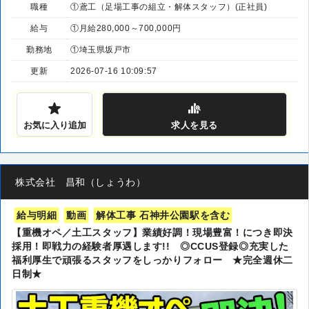
職種
①鳶工（足場工事の組立・解体スタッフ）(正社員)
給与
①月給280,000～700,000円
勤務地
①埼玉県坂戸市
更新
2026-07-16 10:09:57
お気に入り追加
求人
を見る
株式会社 昌和（しょうわ）
給与明細
動画
解体工事 石神井公園駅を含む
【重機オペ／土工スタッフ】業績好調！現場豊富！につき即決
採用！即戦力の経験者厚遇します!! ◎CCUS登録◎充実した
福利厚生で頑張るスタッフをしっかりフォロー ★完全週休二
日制★