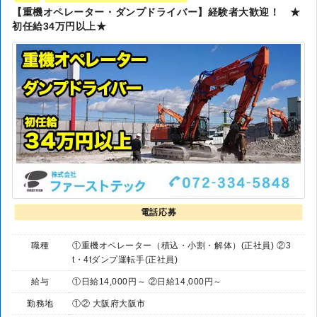
【重機オペレーター・ダンプドライバー】経験者大歓迎！ ★
初任給34万円以上★
電話応募
職種
①重機オペレーター（積込・小割・解体）(正社員) ②3
t・4tダンプ運転手(正社員)
給与
①日給14,000円～ ②日給14,000円～
勤務地
①② 大阪府大阪市