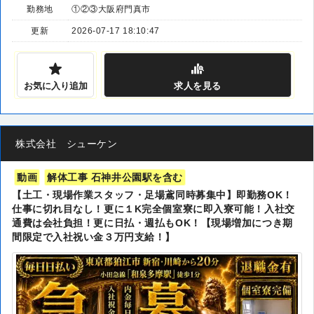
勤務地
①②③大阪府門真市
更新
2026-07-17 18:10:47
お気に入り追加
求人
を見る
株式会社 シューケン
動画
解体工事 石神井公園駅を含む
【土工・現場作業スタッフ・足場鳶同時募集中】即勤務OK！
仕事に切れ目なし！更に１K完全個室寮に即入寮可能！入社交
通費は会社負担！更に日払・週払もOK！【現場増加につき期
間限定で入社祝い金３万円支給！】