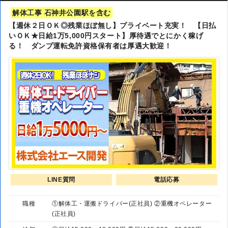
解体工事 石神井公園駅を含む
【週休２日ＯＫ◎残業ほぼ無し】プライベート充実！ 【日払
いＯＫ★日給1万5,000円スタート】厚待遇でとにかく稼げ
る！ ダンプ運転免許資格保有者は厚遇大歓迎！
LINE質問
電話応募
職種
①解体工・運搬ドライバー(正社員) ②重機オペレーター
(正社員)