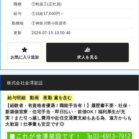
職種
①軌道工(正社員)
給与
①日給17,000円～
勤務地
①神奈川県小田原市
更新
2026-07-15 10:50:46
お気に入り追加
求人
を見る
株式会社金澤架設
給与明細
動画
夜勤 鳶を含む
【経験者・有資格者優遇！職能手当有！】履歴書不要・社保・
新築個室寮・住宅手当・即日払い・前借OK！福利厚生が充
実！また引っ越し費用や赴任交通費支給もある為、遠方からも
大歓迎！仕事量も安定です◎