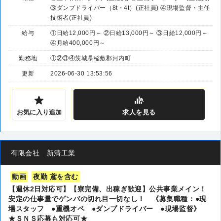
③ダンプドライバー（8t・4t）(正社員) ④現場監督・主任
技術者(正社員)
給与
①日給12,000円～ ②日給13,000円～ ③日給12,000円～
④月給400,000円～
勤務地
①②③④茨城県稲敷郡河内町
更新
2026-06-30 13:53:56
お気に入り追加
求人
を見る
有限会社 新清工業
動画
夜勤 鳶を含む
【週休2日対応可】【寮完備、出稼ぎ歓迎】公共事業メイン！
安定の仕事量でゲンバの切れ目一切なし！ 《募集職種：●現
場スタッフ ●重機オペ ●ダンプドライバー ●現場監督》
★ＳＮＳ応募も対応可★