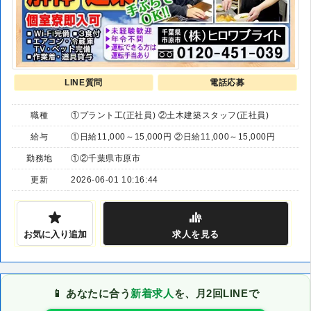
LINE質問
電話応募
職種
①プラント工(正社員) ②土木建築スタッフ(正社員)
給与
①日給11,000～15,000円 ②日給11,000～15,000円
勤務地
①②千葉県市原市
更新
2026-06-01 10:16:44
お気に入り追加
求人
を見る
📱 あなたに合う
新着求人
を、月2回LINEで