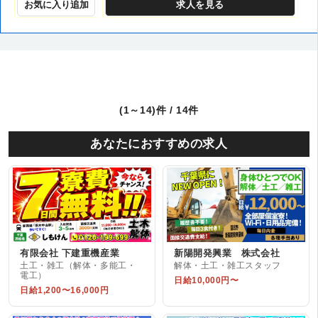
お気に入り追加
求人
を見る
(1～14)件 / 14件
あなたにおすすめの求人
有限会社 下建重機産業
新陽開発興業 株式会社
土工・雑工（解体・多能工・
解体・土工・雑工スタッフ
電工）
日給10,000円〜
日給1,200〜16,000円