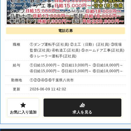
電話応募
職種
①ダンプ運転手(正社員) ②土工（日勤）(正社員) ③現場
監督(正社員) ④軌道工(正社員) ⑤ホームドア工事(正社員)
⑥トレーラー運転手(正社員)
給与
①日給15,000円～ ②日給13,000円～ ③日給18,000円～
④日給15,000円～ ⑤日給15,000円～ ⑥日給18,000円～
勤務地
①②③④⑤⑥千葉県八街市
更新
2026-06-09 11:42:02
お気に入り追加
求人
を見る