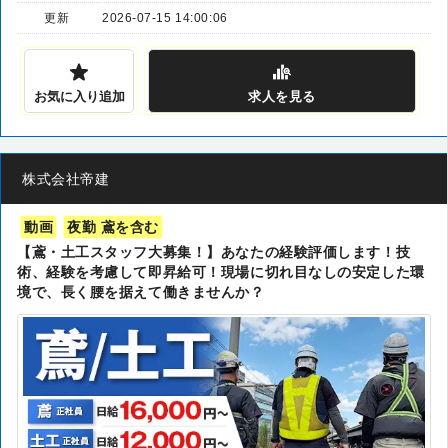
更新
2026-07-15 14:00:06
お気に入り追加
求人
を見る
株式会社帝建
動画
夜勤 鳶を含む
【鳶・土工スタッフ大募集！】あなたの経験評価します！技
術、経験を考慮して即昇給可！現場に切れ目なしの安定した環
境で、長く腰を据えて働きませんか？