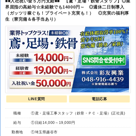
■■入社祝い金５万円支給■■ 【鳶・足場・鉄骨スタッフ】◎業
界屈指の高給与☆未経験でも14000円～ ◎週休二日制導入
（ガッツリ稼ぐも！プライベート充実も！） ◎充実の福利厚
生（寮完備＆各手当あり）
LINE質問
電話応募
職種
①鳶・足場工事スタッフ（鉄骨・ＰＣ・足場）(正社員)
給与
①日給14,000～19,000円
勤務地
①埼玉県越谷市