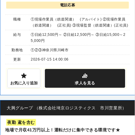
電話応募
職種
①現場作業員（鉄道関連） (アルバイト) ②現場作業員
（鉄道関連） (正社員) ③現場監督（鉄道関連）(正社員)
給与
①日給12,500円～ ②日給12,500円～ ③日給15,000～2
5,000円
勤務地
①②③神奈川県川崎市
更新
2026-07-15 14:00:06
お気に入り追加
求人
を見る
大興グループ （株式会社埼京ロジスティクス 市川営業所）
夜勤 鳶を含む
地場で月収41万円以上！運転だけに集中できる環境です★