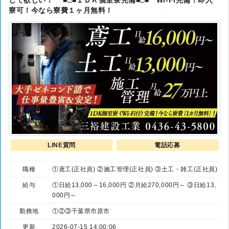
じて欲しい！ ■□■１ＤＫ個室寮完備■□■ Wi-Fi完備！即入
寮可！今なら寮費１ヶ月無料！
LINE質問
電話応募
職種
①鳶工(正社員) ②施工管理(正社員) ③土工・雑工(正社員)
給与
①日給13,000～16,000円 ②月給270,000円～ ③日給13,
000円～
勤務地
①②③千葉県市原市
更新
2026-07-15 14:00:06