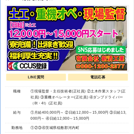
LINE質問
電話応募
職種
①現場監督・主任技術者(正社員) ②土木作業スタッフ(正
社員) ③重機オペレーター(正社員) ④ダンプドライバー
（8t・4t）(正社員)
給与
①月給400,000円～ ②日給12,000～15,000円 ③日給13,
000円～ ④日給12,000～15,000円
勤務地
①②③④茨城県稲敷郡河内町