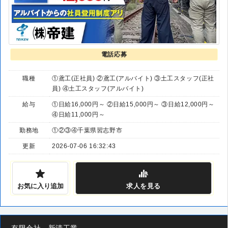
電話応募
職種
①鳶工(正社員) ②鳶工(アルバイト) ③土工スタッフ(正社
員) ④土工スタッフ(アルバイト)
給与
①日給16,000円～ ②日給15,000円～ ③日給12,000円～
④日給11,000円～
勤務地
①②③④千葉県習志野市
更新
2026-07-06 16:32:43
お気に入り追加
求人
を見る