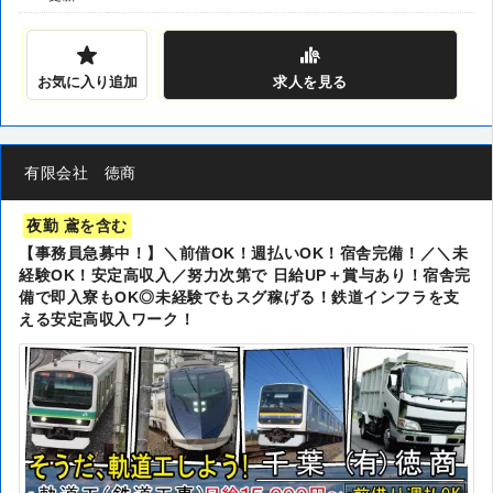
お気に入り追加
求人
を見る
有限会社 徳商
夜勤 鳶を含む
【事務員急募中！】＼前借OK！週払いOK！宿舎完備！／＼未
経験OK！安定高収入／努力次第で 日給UP＋賞与あり！宿舎完
備で即入寮もOK◎未経験でもスグ稼げる！鉄道インフラを支
える安定高収入ワーク！