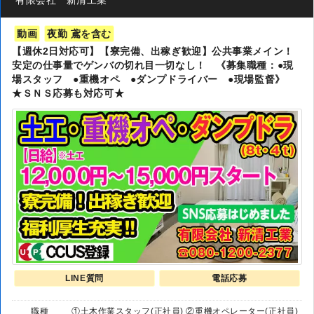
有限会社 新清工業
動画
夜勤 鳶を含む
【週休2日対応可】【寮完備、出稼ぎ歓迎】公共事業メイン！
安定の仕事量でゲンバの切れ目一切なし！ 《募集職種：●現
場スタッフ ●重機オペ ●ダンプドライバー ●現場監督》
★ＳＮＳ応募も対応可★
LINE質問
電話応募
職種
①土木作業スタッフ(正社員) ②重機オペレーター(正社員)