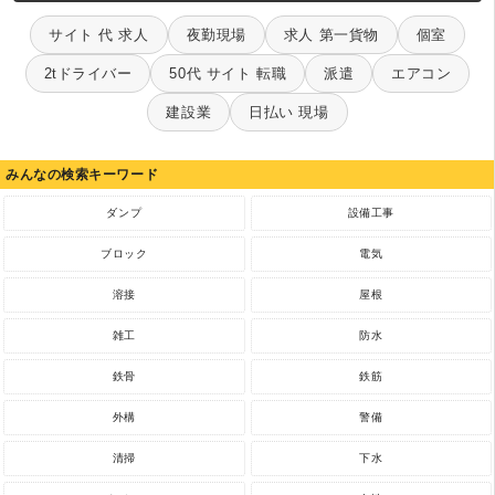
サイト 代 求人
夜勤現場
求人 第一貨物
個室
2tドライバー
50代 サイト 転職
派遣
エアコン
建設業
日払い 現場
みんなの検索キーワード
ダンプ
設備工事
ブロック
電気
溶接
屋根
雑工
防水
鉄骨
鉄筋
外構
警備
清掃
下水