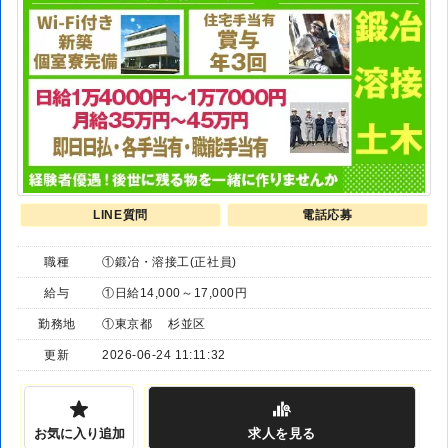
LINE質問
電話応募
職種
①鍛冶・溶接工(正社員)
給与
①日給14,000～17,000円
勤務地
①東京都 杉並区
更新
2026-06-24 11:11:32
お気に入り追加
求人
を見る