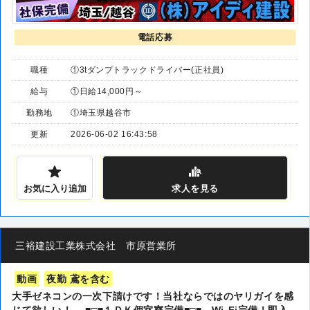
電話応募
職種
①3tダンプトラックドライバー(正社員)
給与
①日給14,000円～
勤務地
①埼玉県越谷市
更新
2026-06-02 16:43:58
お気に入り追加
求人
を見る
三裕建設工業株式会社 市原営業所
動画
夜勤 鳶を含む
大手ゼネコンの一次下請けです！当社ならではのヤリガイを感