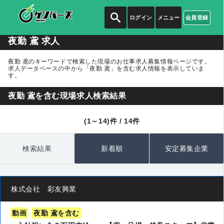
ログイン
メニュー
会員登録
夜勤 鳶 求人
夜勤 鳶のキーワードで検索した現場のお仕事求人募集情報ページです。
求人データベースの中から
「夜勤 鳶」
を含む求人情報を表示していま
す。
夜勤 鳶を含む現場求人検索結果
(1～14)件 / 14件
検索結果
新着順
安定募集企業
株式会社 彩友興業
動画
夜勤 鳶を含む