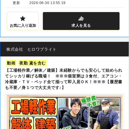
更新
2026-06-30 13:55:19
お気に入り追加
求人
を見る
株式会社 ヒロワブライト
動画
夜勤 鳶を含む
【工場軽作業／解体／建築】未経験からでも安心して始められ
てシッカリ稼げる職場！ ※※※個室寮は３食付、エアコン・
冷蔵庫・ＴＶ・ベッド全て揃って即入居ＯＫ！※※※【履歴書
も不要／身１つで大丈夫です♪】