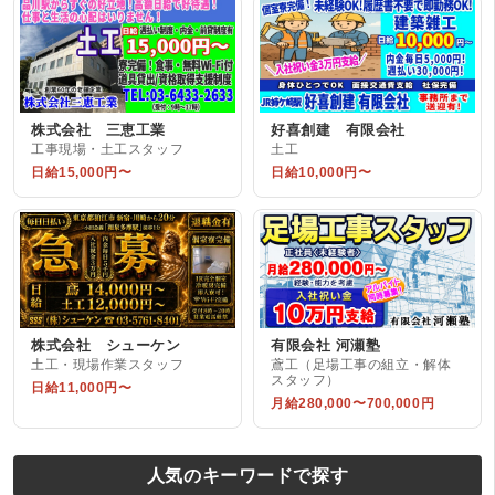
株式会社 三恵工業
好喜創建 有限会社
工事現場・土工スタッフ
土工
日給15,000円〜
日給10,000円〜
株式会社 シューケン
有限会社 河瀬塾
土工・現場作業スタッフ
鳶工（足場工事の組立・解体
スタッフ）
日給11,000円〜
月給280,000〜700,000円
人気のキーワードで探す