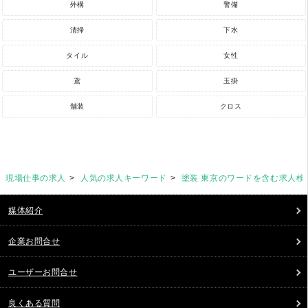
外構
警備
清掃
下水
タイル
女性
鳶
玉掛
舗装
クロス
現場仕事の求人
人気の求人キーワード
塗装 東京のワードを含む求人検
媒体紹介
企業お問合せ
ユーザーお問合せ
良くある質問