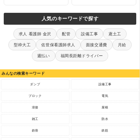
人気のキーワードで探す
求人 看護師 金沢
配管
設備工事
鳶土工
型枠大工
佐世保看護師求人
面接交通費
月給
週払い
福岡長距離ドライバー
みんなの検索キーワード
ダンプ
設備工事
ブロック
電気
溶接
屋根
雑工
防水
鉄骨
鉄筋