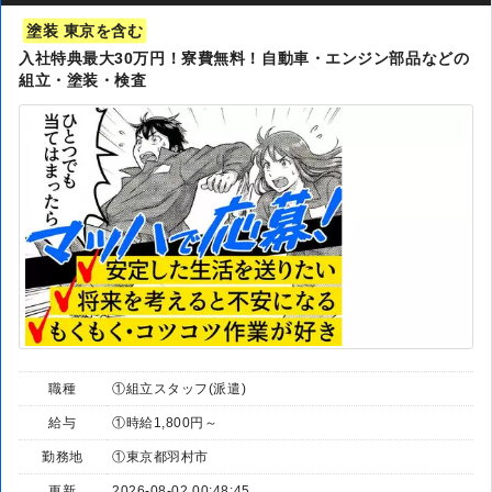
塗装 東京を含む
入社特典最大30万円！寮費無料！自動車・エンジン部品などの
組立・塗装・検査
職種
①組立スタッフ(派遣)
給与
①時給1,800円～
勤務地
①東京都羽村市
更新
2026-08-02 00:48:45