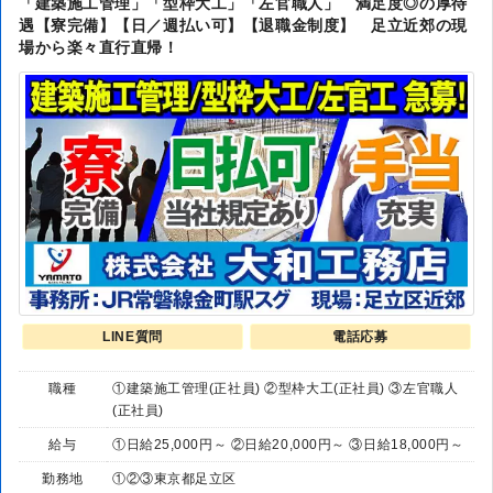
「建築施工管理」「型枠大工」「左官職人」 満足度◎の厚待
遇【寮完備】【日／週払い可】【退職金制度】 足立近郊の現
場から楽々直行直帰！
LINE質問
電話応募
職種
①建築施工管理(正社員) ②型枠大工(正社員) ③左官職人
(正社員)
給与
①日給25,000円～ ②日給20,000円～ ③日給18,000円～
勤務地
①②③東京都足立区