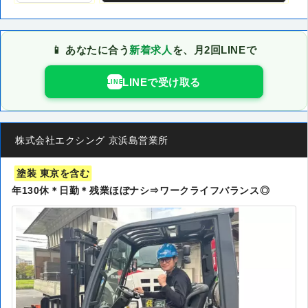
📱 あなたに合う
新着求人
を、月2回LINEで
LINEで受け取る
LINE
株式会社エクシング 京浜島営業所
塗装 東京を含む
年130休＊日勤＊残業ほぼナシ⇒ワークライフバランス◎