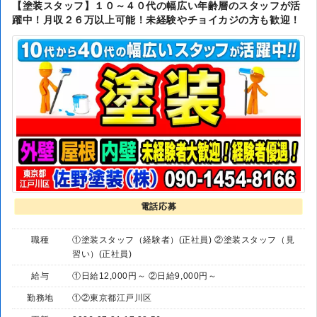
【塗装スタッフ】１０～４０代の幅広い年齢層のスタッフが活
躍中！月収２６万以上可能！未経験やチョイカジの方も歓迎！
電話応募
職種
①塗装スタッフ（経験者）(正社員) ②塗装スタッフ（見
習い）(正社員)
給与
①日給12,000円～ ②日給9,000円～
勤務地
①②東京都江戸川区