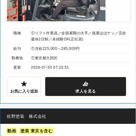
職種
①リフト作業員／全国展開の大手／残業ほぼナシ／完全
週休2日制／未経験OK(正社員)
給与
①月給225,000～285,000円
勤務地
①東京都大田区
更新
2026-07-30 07:23:51
お気に入り追加
求人
を見る
佐野塗装 株式会社
動画
塗装 東京を含む