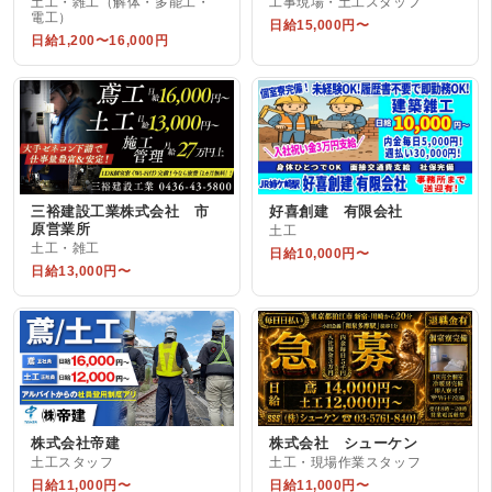
土工・雑工（解体・多能工・
工事現場・土工スタッフ
電工）
日給15,000円〜
日給1,200〜16,000円
三裕建設工業株式会社 市
好喜創建 有限会社
原営業所
土工
土工・雑工
日給10,000円〜
日給13,000円〜
株式会社帝建
株式会社 シューケン
土工スタッフ
土工・現場作業スタッフ
日給11,000円〜
日給11,000円〜