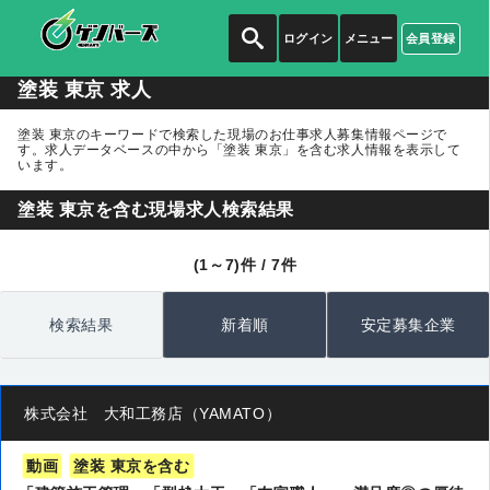
ログイン
メニュー
会員登録
塗装 東京 求人
塗装 東京のキーワードで検索した現場のお仕事求人募集情報ページで
す。求人データベースの中から
「塗装 東京」
を含む求人情報を表示して
います。
塗装 東京を含む現場求人検索結果
(1～7)件 / 7件
検索結果
新着順
安定募集企業
株式会社 大和工務店（YAMATO）
動画
塗装 東京を含む