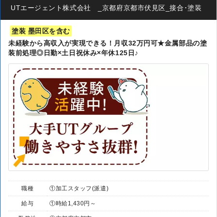
UTエージェント株式会社 _京都府京都市伏見区_接合･塗装
塗装 墨田区を含む
未経験から高収入が実現できる！月収32万円可★金属部品の塗
装前処理◎日勤×土日祝休み×年休125日♪
職種
①加工スタッフ(派遣)
給与
①時給1,430円～