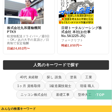
株式会社丸和運輸機関
日研トータルソーシング株
PTK9
式会社 本社(お仕事
No.5A1225-JS)
軽貨物配送ドライバー／週0日
～OK／あの大手の直請け／日
フォークリフト
商制で安定報酬
時給1,650円〜
日給24,652円〜
人気のキーワードで探す
40代 未経験
探し 請負
塗装
工業
1ヶ月 資格取得
1級造園技能士
現場 職人
ニッコン株式会社
基礎工事
型枠大工
みんなの検索キーワード