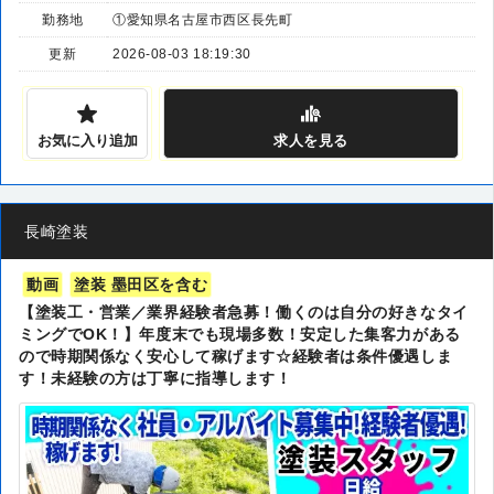
勤務地
①愛知県名古屋市西区長先町
更新
2026-08-03 18:19:30
お気に入り追加
求人
を見る
長崎塗装
動画
塗装 墨田区を含む
【塗装工・営業／業界経験者急募！働くのは自分の好きなタイ
ミングでOK！】年度末でも現場多数！安定した集客力がある
ので時期関係なく安心して稼げます☆経験者は条件優遇しま
す！未経験の方は丁寧に指導します！