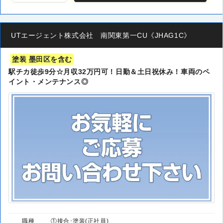
UTエージェント株式会社 南関東第一CU《JHAG1C》
塗装 墨田区を含む
駅チカ徒歩9分☆月収32万円可！日勤＆土日祝休み！車両のペ
イント・メンテナンス◎
職種
①接合･塗装(正社員)