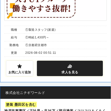
職種
①製造スタッフ(派遣)
給与
①時給1,430円～
勤務地
①京都府京都市
更新
2026-08-02 00:51:11
お気に入り追加
求人
を見る
株式会社ニチギワールド
塗装 墨田区を含む
神戸市東灘区／正社員・月26万／部品塗装／コツコツもくもく