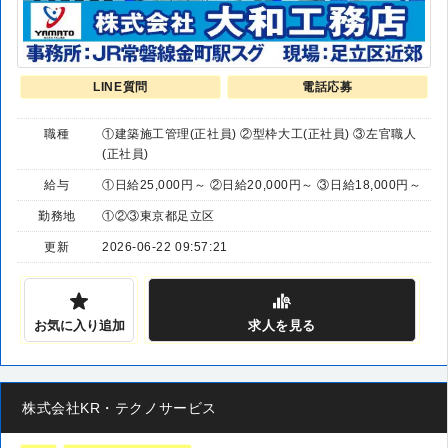
LINE質問
電話応募
職種
①建築施工管理(正社員) ②型枠大工(正社員) ③左官職人
(正社員)
給与
①日給25,000円～ ②日給20,000円～ ③日給18,000円～
勤務地
①②③東京都足立区
更新
2026-06-22 09:57:21
お気に入り追加
求人
を見る
株式会社KR・テクノサービス