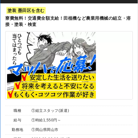
塗装 墨田区を含む
寮費無料！交通費全額支給！田植機など農業用機械の組立・溶
接・塗装・検査
職種
①組立スタッフ(派遣)
給与
①時給1,550円～
勤務地
①岡山県岡山市