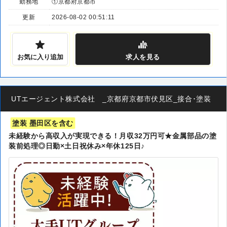
勤務地
①京都府京都市
更新
2026-08-02 00:51:11
お気に入り追加
求人
を見る
UTエージェント株式会社 _京都府京都市伏見区_接合･塗装
塗装 墨田区を含む
未経験から高収入が実現できる！月収32万円可★金属部品の塗
装前処理◎日勤×土日祝休み×年休125日♪