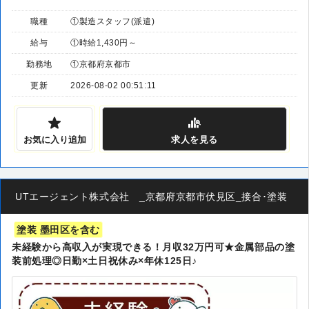
職種
①製造スタッフ(派遣)
給与
①時給1,430円～
勤務地
①京都府京都市
更新
2026-08-02 00:51:11
お気に入り追加
求人
を見る
UTエージェント株式会社 _京都府京都市伏見区_接合･塗装
塗装 墨田区を含む
未経験から高収入が実現できる！月収32万円可★金属部品の塗
装前処理◎日勤×土日祝休み×年休125日♪