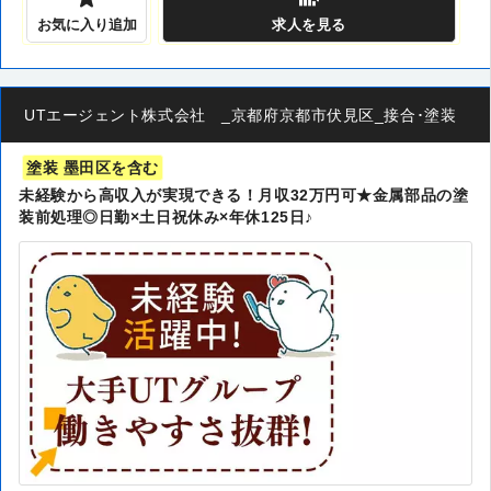
お気に入り追加
求人
を見る
UTエージェント株式会社 _京都府京都市伏見区_接合･塗装
塗装 墨田区を含む
未経験から高収入が実現できる！月収32万円可★金属部品の塗
装前処理◎日勤×土日祝休み×年休125日♪