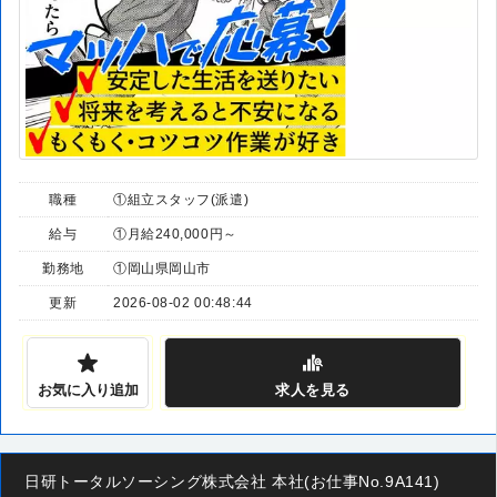
職種
①組立スタッフ(派遣)
給与
①月給240,000円～
勤務地
①岡山県岡山市
更新
2026-08-02 00:48:44
お気に入り追加
求人
を見る
日研トータルソーシング株式会社 本社(お仕事No.9A141)