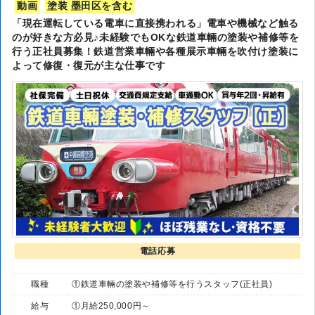
動画
塗装 墨田区を含む
「現在運転している電車に直接携われる」電車や機械など触る
のが好きな方必見♪未経験でもOKな鉄道車輛の塗装や補修等を
行う正社員募集！鉄道営業車輛や各種展示車輛を吹付け塗装に
よって修復・復元が主な仕事です
電話応募
職種
①鉄道車輛の塗装や補修等を行うスタッフ(正社員)
給与
①月給250,000円～