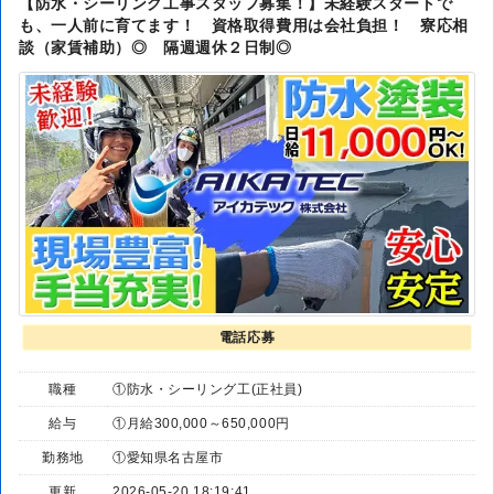
【防水・シーリング工事スタッフ募集！】未経験スタートで
も、一人前に育てます！ 資格取得費用は会社負担！ 寮応相
談（家賃補助）◎ 隔週週休２日制◎
電話応募
職種
①防水・シーリング工(正社員)
給与
①月給300,000～650,000円
勤務地
①愛知県名古屋市
更新
2026-05-20 18:19:41