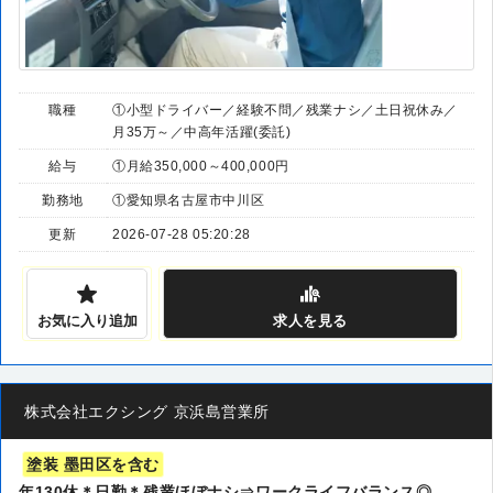
職種
①小型ドライバー／経験不問／残業ナシ／土日祝休み／
月35万～／中高年活躍(委託)
給与
①月給350,000～400,000円
勤務地
①愛知県名古屋市中川区
更新
2026-07-28 05:20:28
お気に入り追加
求人
を見る
株式会社エクシング 京浜島営業所
塗装 墨田区を含む
年130休＊日勤＊残業ほぼナシ⇒ワークライフバランス◎