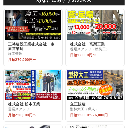
あなたにおすすめの求人
三裕建設工業株式会社 市
株式会社 髙梨工業
原営業所
現場スタッフ（塗装工）
施工管理
日給12,000円〜
月給270,000円〜
株式会社 松本工業
立正技建
営業スタッフ
型枠大工（職人）
月給250,000円〜
日給15,000〜26,000円