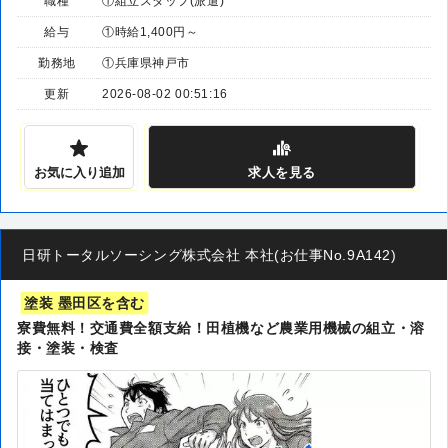
職種
①組立スタッフ(派遣)
給与
①時給1,400円～
勤務地
①兵庫県神戸市
更新
2026-08-02 00:51:16
お気に入り追加
求人
を見る
日研トータルソーシング株式会社 本社(お仕事No.9A142)
塗装 墨田区を含む
寮費無料！交通費全額支給！田植機など農業用機械の組立・溶
接・塗装・検査