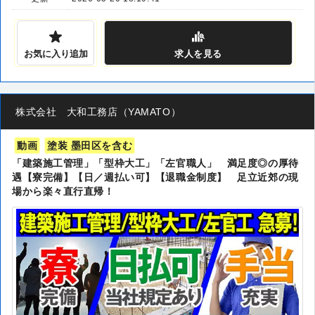
お気に入り追加
求人
を見る
株式会社 大和工務店（YAMATO）
動画
塗装 墨田区を含む
「建築施工管理」「型枠大工」「左官職人」 満足度◎の厚待
遇【寮完備】【日／週払い可】【退職金制度】 足立近郊の現
場から楽々直行直帰！