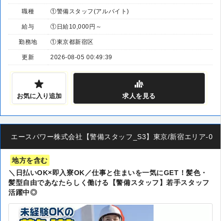
職種
①警備スタッフ(アルバイト)
給与
①日給10,000円～
勤務地
①東京都新宿区
更新
2026-08-05 00:49:39
お気に入り追加
求人
を見る
エースパワー株式会社【警備スタッフ_S3】東京/新宿エリア-00
地方を含む
＼日払いOK×即入寮OK／仕事と住まいを一気にGET！髪色・
髪型自由であなたらしく働ける【警備スタッフ】若手スタッフ
活躍中◎