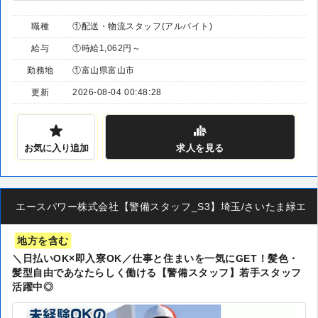
職種
①配送・物流スタッフ(アルバイト)
給与
①時給1,062円～
勤務地
①富山県富山市
更新
2026-08-04 00:48:28
お気に入り追加
求人
を見る
エースパワー株式会社【警備スタッフ_S3】埼玉/さいたま緑エリア
地方を含む
＼日払いOK×即入寮OK／仕事と住まいを一気にGET！髪色・
髪型自由であなたらしく働ける【警備スタッフ】若手スタッフ
活躍中◎