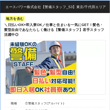
エースパワー株式会社【警備スタッフ_S3】東京/千代田エリア-0
地方を含む
＼日払いOK×即入寮OK／仕事と住まいを一気にGET！髪色・
髪型自由であなたらしく働ける【警備スタッフ】若手スタッフ
活躍中◎
職種
①警備スタッフ(アルバイト)