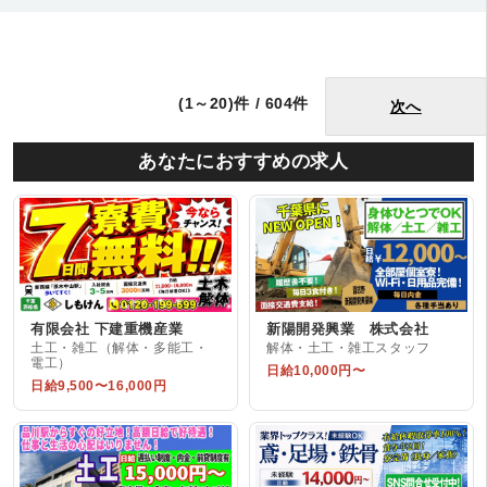
(1～20)件 / 604件
次へ
あなたにおすすめの求人
有限会社 下建重機産業
新陽開発興業 株式会社
土工・雑工（解体・多能工・
解体・土工・雑工スタッフ
電工）
日給10,000円〜
日給9,500〜16,000円