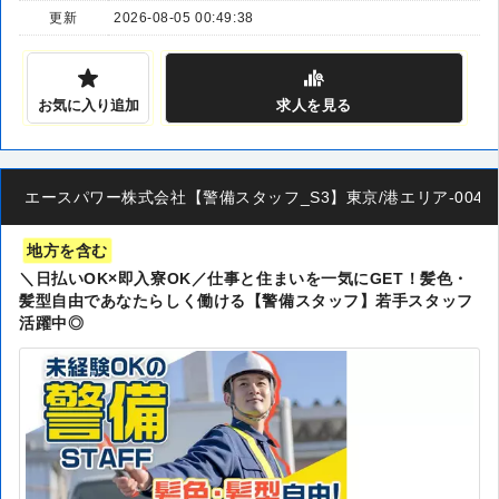
更新
2026-08-05 00:49:38
お気に入り追加
求人
を見る
エースパワー株式会社【警備スタッフ_S3】東京/港エリア-004
地方を含む
＼日払いOK×即入寮OK／仕事と住まいを一気にGET！髪色・
髪型自由であなたらしく働ける【警備スタッフ】若手スタッフ
活躍中◎