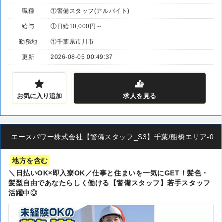
職種
①警備スタッフ(アルバイト)
給与
①日給10,000円～
勤務地
①千葉県市川市
更新
2026-08-05 00:49:37
お気に入り追加
求人
を見る
エースパワー株式会社【警備スタッフ_S3】千葉/船橋エリア-00
地方を含む
＼日払いOK×即入寮OK／仕事と住まいを一気にGET！髪色・
髪型自由であなたらしく働ける【警備スタッフ】若手スタッフ
活躍中◎