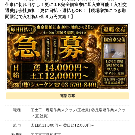
仕事に切れ目なし！更に１K完全個室寮に即入寮可能！入社交
通費は会社負担！更に日払・週払もOK！【現場増加につき期
間限定で入社祝い金３万円支給！】
電話応募
職種
①土工・現場作業スタッフ(正社員) ②足場鳶作業スタッ
フ(正社員)
給与
①日給11,000円～ ②日給12,000円～
勤務地
①②東京都狛江市