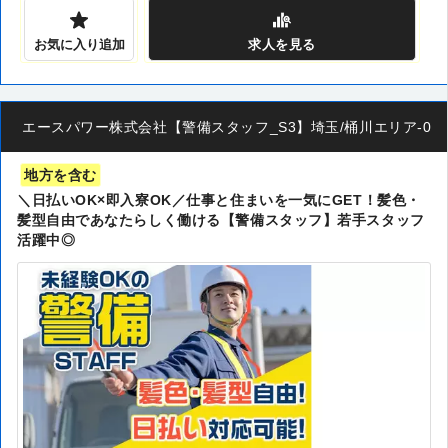
お気に入り追加
求人
を見る
エースパワー株式会社【警備スタッフ_S3】埼玉/桶川エリア-00
地方を含む
＼日払いOK×即入寮OK／仕事と住まいを一気にGET！髪色・
髪型自由であなたらしく働ける【警備スタッフ】若手スタッフ
活躍中◎