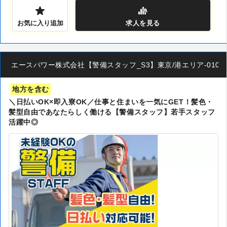
お気に入り追加
求人
を見る
エースパワー株式会社【警備スタッフ_S3】東京/港エリア-010
地方を含む
＼日払いOK×即入寮OK／仕事と住まいを一気にGET！髪色・
髪型自由であなたらしく働ける【警備スタッフ】若手スタッフ
活躍中◎