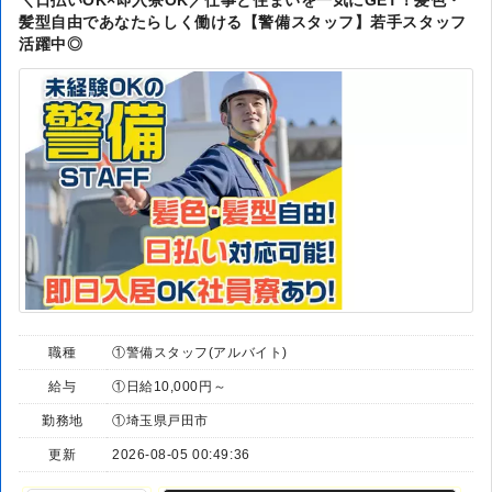
＼日払いOK×即入寮OK／仕事と住まいを一気にGET！髪色・
髪型自由であなたらしく働ける【警備スタッフ】若手スタッフ
活躍中◎
職種
①警備スタッフ(アルバイト)
給与
①日給10,000円～
勤務地
①埼玉県戸田市
更新
2026-08-05 00:49:36