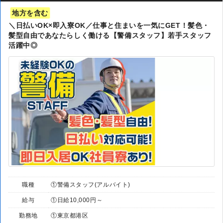
地方を含む
＼日払いOK×即入寮OK／仕事と住まいを一気にGET！髪色・
髪型自由であなたらしく働ける【警備スタッフ】若手スタッフ
活躍中◎
職種
①警備スタッフ(アルバイト)
給与
①日給10,000円～
勤務地
①東京都港区