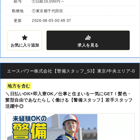
給与
①日給10,000円～
勤務地
①東京都千代田区
更新
2026-08-05 00:49:37
お気に入り追加
求人
を見る
エースパワー株式会社【警備スタッフ_S3】東京/中央エリア-00
地方を含む
＼日払いOK×即入寮OK／仕事と住まいを一気にGET！髪色・
髪型自由であなたらしく働ける【警備スタッフ】若手スタッフ
活躍中◎