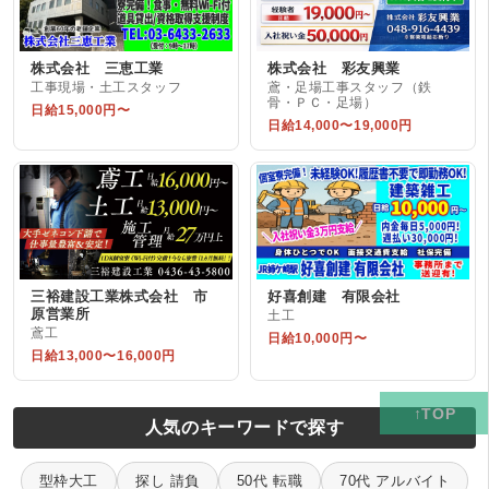
株式会社 三恵工業
株式会社 彩友興業
工事現場・土工スタッフ
鳶・足場工事スタッフ（鉄
骨・ＰＣ・足場）
日給15,000円〜
日給14,000〜19,000円
三裕建設工業株式会社 市
好喜創建 有限会社
原営業所
土工
鳶工
日給10,000円〜
日給13,000〜16,000円
人気のキーワードで探す
型枠大工
探し 請負
50代 転職
70代 アルバイト