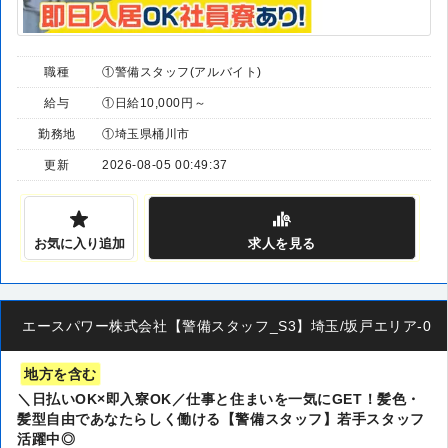
職種
①警備スタッフ(アルバイト)
給与
①日給10,000円～
勤務地
①埼玉県桶川市
更新
2026-08-05 00:49:37
お気に入り追加
求人
を見る
エースパワー株式会社【警備スタッフ_S3】埼玉/坂戸エリア-00
地方を含む
＼日払いOK×即入寮OK／仕事と住まいを一気にGET！髪色・
髪型自由であなたらしく働ける【警備スタッフ】若手スタッフ
活躍中◎