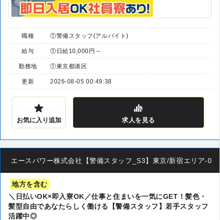
職種
①警備スタッフ(アルバイト)
給与
①日給10,000円～
勤務地
①東京都港区
更新
2026-08-05 00:49:38
お気に入り追加
求人
を見る
エースパワー株式会社【警備スタッフ_S3】東京/新宿エリア-00
地方を含む
＼日払いOK×即入寮OK／仕事と住まいを一気にGET！髪色・
髪型自由であなたらしく働ける【警備スタッフ】若手スタッフ
活躍中◎