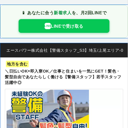
📱 あなたに合う
新着求人
を、月2回LINEで
LINEで受け取る
LINE
エースパワー株式会社【警備スタッフ_S3】埼玉/上尾エリア-00
地方を含む
＼日払いOK×即入寮OK／仕事と住まいを一気にGET！髪色・
髪型自由であなたらしく働ける【警備スタッフ】若手スタッフ
活躍中◎