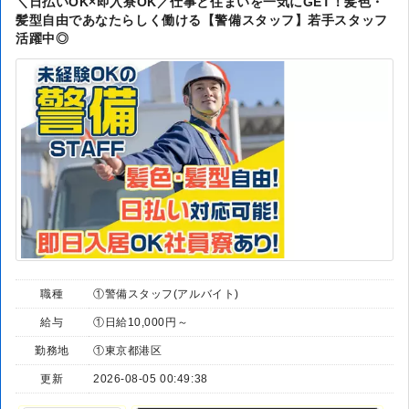
＼日払いOK×即入寮OK／仕事と住まいを一気にGET！髪色・
髪型自由であなたらしく働ける【警備スタッフ】若手スタッフ
活躍中◎
職種
①警備スタッフ(アルバイト)
給与
①日給10,000円～
勤務地
①東京都港区
更新
2026-08-05 00:49:38