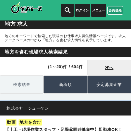
ログイン
メニュー
会員登録
地方 求人
地方のキーワードで検索した現場のお仕事求人募集情報ページです。求人
データベースの中から
「地方」
を含む求人情報を表示しています。
地方を含む現場求人検索結果
(1～20)件 / 604件
次へ
検索結果
新着順
安定募集企業
株式会社 シューケン
動画
地方を含む
【土工・現場作業スタッフ・足場鳶同時募集中】即勤務OK！