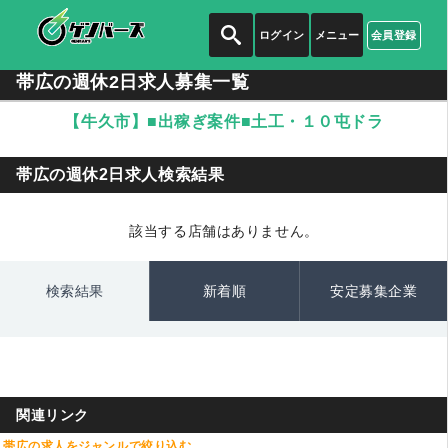
ログイン
メニュー
会員登録
帯広の週休2日求人募集一覧
【牛久市】■出稼ぎ案件■土工・１０屯ドラ
帯広の週休2日求人検索結果
該当する店舗はありません。
検索結果
新着順
安定募集企業
関連リンク
帯広の求人をジャンルで絞り込む