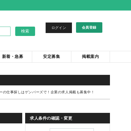
会員登録
ログイン
新着・急募
安定募集
掲載案内
ラーの仕事探しはゲンバーズで！企業の求人掲載も募集中！
求人条件の確認・変更