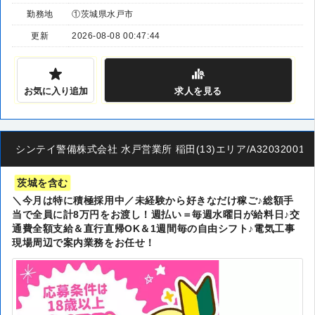
勤務地
①茨城県水戸市
更新
2026-08-08 00:47:44
お気に入り追加
求人
を見る
シンテイ警備株式会社 水戸営業所 稲田(13)エリア/A320320011
茨城を含む
＼今月は特に積極採用中／未経験から好きなだけ稼ご♪総額手
当で全員に計8万円をお渡し！週払い＝毎週水曜日が給料日♪交
通費全額支給＆直行直帰OK＆1週間毎の自由シフト♪電気工事
現場周辺で案内業務をお任せ！