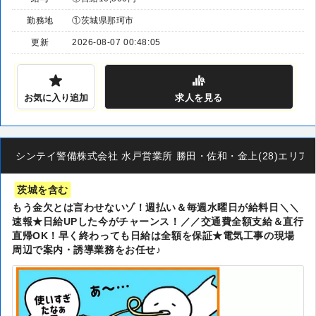
勤務地
①茨城県那珂市
更新
2026-08-07 00:48:05
お気に入り追加
求人
を見る
シンテイ警備株式会社 水戸営業所 勝田・佐和・金上(28)エリア/A32
茨城を含む
もう金欠とは言わせないゾ！週払い＆毎週水曜日が給料日＼＼
速報★日給UPした今がチャーンス！／／交通費全額支給＆直行
直帰OK！早く終わっても日給は全額を保証★電気工事の現場
周辺で案内・誘導業務をお任せ♪