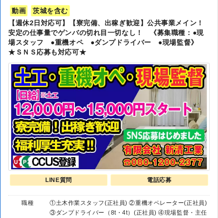
動画
茨城を含む
【週休2日対応可】【寮完備、出稼ぎ歓迎】公共事業メイン！
安定の仕事量でゲンバの切れ目一切なし！ 《募集職種：●現
場スタッフ ●重機オペ ●ダンプドライバー ●現場監督》
★ＳＮＳ応募も対応可★
LINE質問
電話応募
職種
①土木作業スタッフ(正社員) ②重機オペレーター(正社員)
③ダンプドライバー（8t・4t）(正社員) ④現場監督・主任