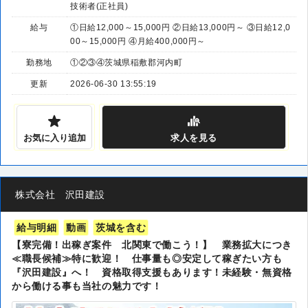
技術者(正社員)
給与
①日給12,000～15,000円 ②日給13,000円～ ③日給12,0
00～15,000円 ④月給400,000円～
勤務地
①②③④茨城県稲敷郡河内町
更新
2026-06-30 13:55:19
お気に入り追加
求人
を見る
株式会社 沢田建設
給与明細
動画
茨城を含む
【寮完備！出稼ぎ案件 北関東で働こう！】 業務拡大につき
≪職長候補≫特に歓迎！ 仕事量も◎安定して稼ぎたい方も
『沢田建設』へ！ 資格取得支援もあります！未経験・無資格
から働ける事も当社の魅力です！