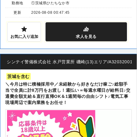
勤務地
①茨城県ひたちなか市
更新
2026-08-08 00:47:45
お気に入り追加
求人
を見る
シンテイ警備株式会社 水戸営業所 磯崎(13)エリア/A320320011
茨城を含む
＼今月は特に積極採用中／未経験から好きなだけ稼ご♪総額手
当で全員に計8万円をお渡し！週払い＝毎週水曜日が給料日♪交
通費全額支給＆直行直帰OK＆1週間毎の自由シフト♪電気工事
現場周辺で案内業務をお任せ！