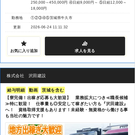
250,000～450,000円 ④日給9,000円～ ⑤日給12,000～
18,000円
勤務地
①②③④⑤茨城県牛久市
更新
2026-06-24 11:11:32
お気に入り追加
求人
を見る
株式会社 沢田建設
給与明細
動画
茨城を含む
【寮完備！出稼ぎ応募も大歓迎】 業務拡大につき≪職長候補
≫特に歓迎！ 仕事量も◎安定して稼ぎたい方も『沢田建設』
へ！ 資格取得支援もあります！未経験・無資格から働ける事
も当社の魅力です！