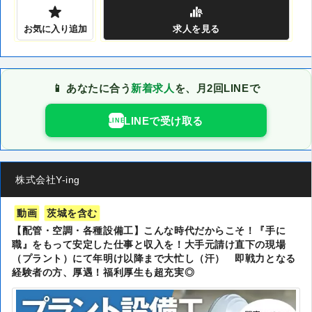
お気に入り追加
求人
を見る
📱 あなたに合う
新着求人
を、月2回LINEで
LINEで受け取る
LINE
株式会社Y-ing
動画
茨城を含む
【配管・空調・各種設備工】こんな時代だからこそ！『手に
職』をもって安定した仕事と収入を！大手元請け直下の現場
（プラント）にて年明け以降まで大忙し（汗） 即戦力となる
経験者の方、厚遇！福利厚生も超充実◎