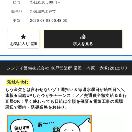
給与
①日給10,500円～
勤務地
①茨城県水戸市
更新
2026-08-08 00:48:03
お気に入り追加
求人
を見る
シンテイ警備株式会社 水戸営業所 常澄・内原・赤塚(28)エリア/A32
茨城を含む
もう金欠とは言わせないゾ！週払い＆毎週水曜日が給料日＼＼
速報★日給UPした今がチャーンス！／／交通費全額支給＆直行
直帰OK！早く終わっても日給は全額を保証★電気工事の現場
周辺で案内・誘導業務をお任せ♪