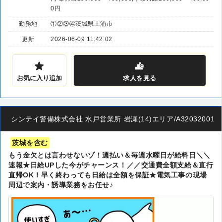
0円
勤務地
①②③④茨城県土浦市
更新
2026-06-09 11:42:02
お気に入り追加
求人
を見る
シンテイ警備株式会社 水戸営業所 岩瀬(14)エリア/A320320011
茨城を含む
もう金欠とは言わせないゾ！週払い＆毎週水曜日が給料日＼＼
速報★日給UPした今がチャーンス！／／交通費全額支給＆直行
直帰OK！早く終わっても日給は全額を保証★電気工事の現場
周辺で案内・誘導業務をお任せ♪