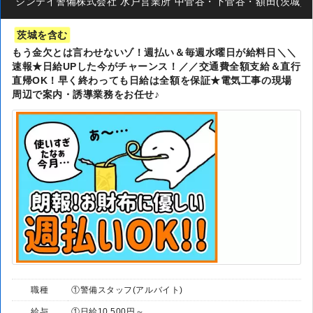
シンテイ警備株式会社 水戸営業所 中菅谷・下菅谷・額田(茨城)(28)エ
茨城を含む
もう金欠とは言わせないゾ！週払い＆毎週水曜日が給料日＼＼
速報★日給UPした今がチャーンス！／／交通費全額支給＆直行
直帰OK！早く終わっても日給は全額を保証★電気工事の現場
周辺で案内・誘導業務をお任せ♪
職種
①警備スタッフ(アルバイト)
給与
①日給10,500円～