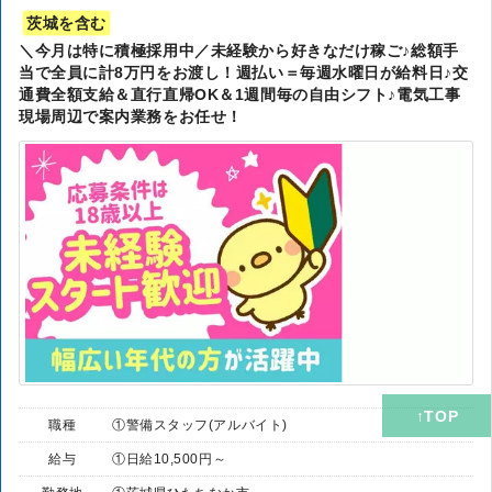
茨城を含む
＼今月は特に積極採用中／未経験から好きなだけ稼ご♪総額手
当で全員に計8万円をお渡し！週払い＝毎週水曜日が給料日♪交
通費全額支給＆直行直帰OK＆1週間毎の自由シフト♪電気工事
現場周辺で案内業務をお任せ！
職種
①警備スタッフ(アルバイト)
給与
①日給10,500円～