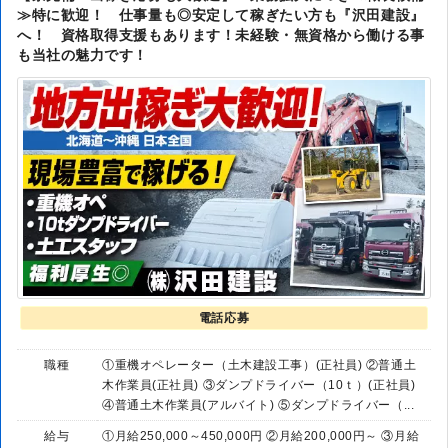
≫特に歓迎！ 仕事量も◎安定して稼ぎたい方も『沢田建設』
へ！ 資格取得支援もあります！未経験・無資格から働ける事
も当社の魅力です！
電話応募
職種
①重機オペレーター（土木建設工事）(正社員) ②普通土
木作業員(正社員) ③ダンプドライバー（10ｔ）(正社員)
④普通土木作業員(アルバイト) ⑤ダンプドライバー（...
給与
①月給250,000～450,000円 ②月給200,000円～ ③月給