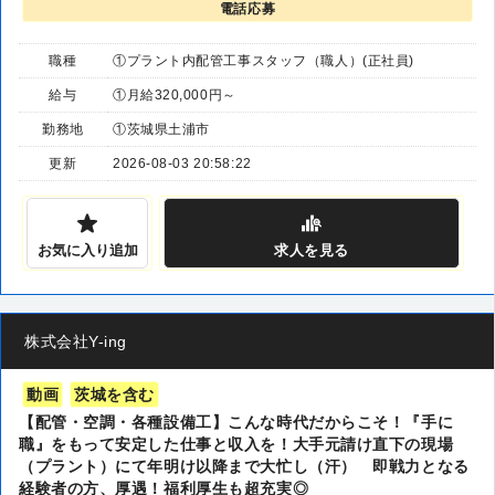
電話応募
職種
①プラント内配管工事スタッフ（職人）(正社員)
給与
①月給320,000円～
勤務地
①茨城県土浦市
更新
2026-08-03 20:58:22
お気に入り追加
求人
を見る
株式会社Y-ing
動画
茨城を含む
【配管・空調・各種設備工】こんな時代だからこそ！『手に
職』をもって安定した仕事と収入を！大手元請け直下の現場
（プラント）にて年明け以降まで大忙し（汗） 即戦力となる
経験者の方、厚遇！福利厚生も超充実◎