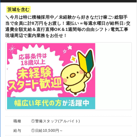
茨城を含む
＼今月は特に積極採用中／未経験から好きなだけ稼ご♪総額手
当で全員に計8万円をお渡し！週払い＝毎週水曜日が給料日♪交
通費全額支給＆直行直帰OK＆1週間毎の自由シフト♪電気工事
現場周辺で案内業務をお任せ！
職種
①警備スタッフ(アルバイト)
給与
①日給10,500円～