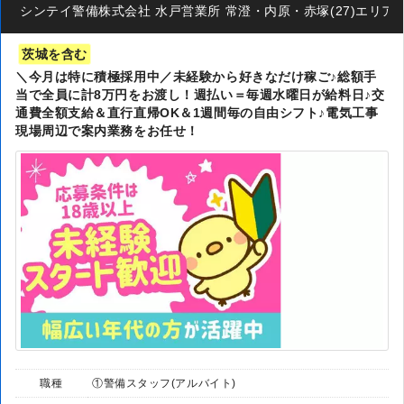
シンテイ警備株式会社 水戸営業所 常澄・内原・赤塚(27)エリア/A32
茨城を含む
＼今月は特に積極採用中／未経験から好きなだけ稼ご♪総額手
当で全員に計8万円をお渡し！週払い＝毎週水曜日が給料日♪交
通費全額支給＆直行直帰OK＆1週間毎の自由シフト♪電気工事
現場周辺で案内業務をお任せ！
職種
①警備スタッフ(アルバイト)