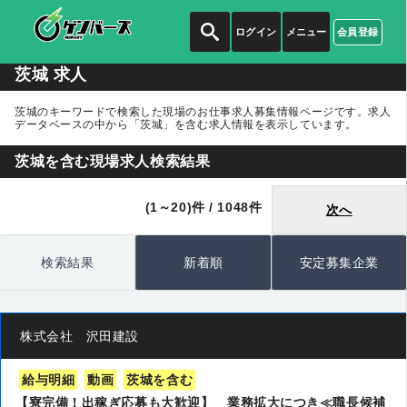
ログイン
メニュー
会員登録
茨城 求人
茨城のキーワードで検索した現場のお仕事求人募集情報ページです。求人
データベースの中から
「茨城」
を含む求人情報を表示しています。
茨城を含む現場求人検索結果
(1～20)件 / 1048件
次へ
検索結果
新着順
安定募集企業
株式会社 沢田建設
給与明細
動画
茨城を含む
【寮完備！出稼ぎ応募も大歓迎】 業務拡大につき≪職長候補