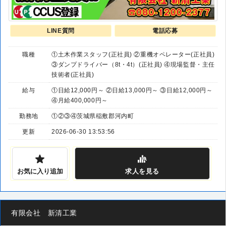
LINE質問
電話応募
職種
①土木作業スタッフ(正社員) ②重機オペレーター(正社員)
③ダンプドライバー（8t・4t）(正社員) ④現場監督・主任
技術者(正社員)
給与
①日給12,000円～ ②日給13,000円～ ③日給12,000円～
④月給400,000円～
勤務地
①②③④茨城県稲敷郡河内町
更新
2026-06-30 13:53:56
お気に入り追加
求人
を見る
有限会社 新清工業