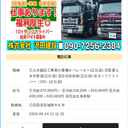
電話応募
職種
①土木建設工事業の重機オペレーター(正社員) ②普通土
木作業員(正社員) ③主任技術者(正社員) ④ダンプドライ
バー（10t）(正社員)
給与
①月給375,000円～ ②月給250,000～350,000円 ③月給
400,000～500,000円 ④完全出来高制
勤務地
①②③④茨城県牛久市
更新
2026-06-24 11:11:32