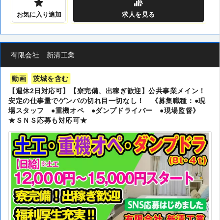
お気に入り追加
求人
を見る
有限会社 新清工業
動画
茨城を含む
【週休2日対応可】【寮完備、出稼ぎ歓迎】公共事業メイン！
安定の仕事量でゲンバの切れ目一切なし！ 《募集職種：●現
場スタッフ ●重機オペ ●ダンプドライバー ●現場監督》
★ＳＮＳ応募も対応可★