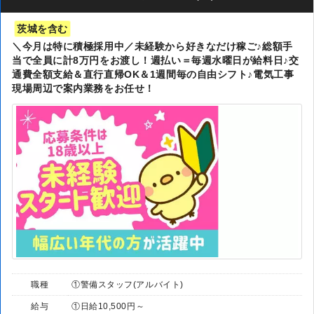
茨城を含む
＼今月は特に積極採用中／未経験から好きなだけ稼ご♪総額手
当で全員に計8万円をお渡し！週払い＝毎週水曜日が給料日♪交
通費全額支給＆直行直帰OK＆1週間毎の自由シフト♪電気工事
現場周辺で案内業務をお任せ！
職種
①警備スタッフ(アルバイト)
給与
①日給10,500円～