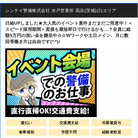
シンテイ警備株式会社 水戸営業所 高浜(茨城)(2)エリア
日給UPしました★大人気のイベント案件まだまだご用意中！＜
スピード採用期間＞面接も最短即日で行けるかも…？全員に総
額5万円の祝い金を贈呈中☆☆Wワークや土日メイン、月に数
回等働き方は自由です(^^)/
週払い
交通費支給
作業着貸与
食事補助
学歴不問
経験者歓迎