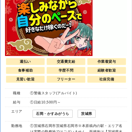
週払い
交通費支給
作業着貸与
食事補助
学歴不問
経験者歓迎
見習い歓迎
フリーター
社保完備
職種
①警備スタッフ(アルバイト)
給与
①日給10,500円～
エリア
石岡・かすみがうら
茨城県
勤務地
①茨城県石岡市茨城県石岡市※本原稿内の駅・エリア名
は実際の勤務地ではございません。面接地は【茨城県水