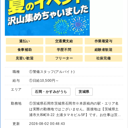
週払い
交通費支給
作業着貸与
食事補助
学歴不問
経験者歓迎
見習い歓迎
フリーター
社保完備
職種
①警備スタッフ(アルバイト)
給与
①日給10,500円～
エリア
石岡・かすみがうら
茨城県
勤務地
①茨城県石岡市茨城県石岡市※本原稿内の駅・エリア名
は実際の勤務地ではございません。面接地は【茨城県土
浦市大和町8-22 土浦タマキビル5F】です。お仕事は茨...
更新
2026-08-02 00:48:43