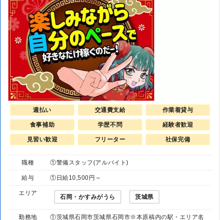
週払い
交通費支給
作業着貸与
食事補助
学歴不問
経験者歓迎
見習い歓迎
フリーター
社保完備
職種
①警備スタッフ(アルバイト)
給与
①日給10,500円～
エリア
石岡・かすみがうら
茨城県
勤務地
①茨城県石岡市茨城県石岡市※本原稿内の駅・エリア名