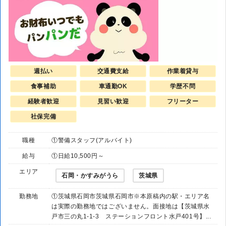
週払い
交通費支給
作業着貸与
食事補助
車通勤OK
学歴不問
経験者歓迎
見習い歓迎
フリーター
社保完備
職種
①警備スタッフ(アルバイト)
給与
①日給10,500円～
エリア
石岡・かすみがうら
茨城県
勤務地
①茨城県石岡市茨城県石岡市※本原稿内の駅・エリア名
は実際の勤務地ではございません。面接地は【茨城県水
戸市三の丸1-1-3 ステーションフロント水戸401号】...