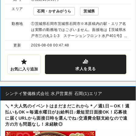
エリア
石岡・かすみがうら
茨城県
勤務地
①茨城県石岡市茨城県石岡市※本原稿内の駅・エリア名
は実際の勤務地ではございません。面接地は【茨城県水
戸市三の丸1-1-3 ステーションフロント水戸401号】...
更新
2026-08-08 00:47:48
求人
を見る
お気に入り追加
シンテイ警備株式会社 水戸営業所 石岡(1)エリア
＼＊大人気のイベントはまだまだこれから＊／週1日～OK！週
払いもOK＝毎週水曜日がお給料日♪最短翌日面接OK！応募後
に届くURLから面接日時を選んでね♪交通費全額支給なので遠
方の方も問題なし！未経験◎