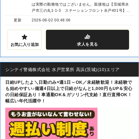
は実際の勤務地ではございません。面接地は【茨城県水
戸市三の丸1-1-3 ステーションフロント水戸401号】...
更新
2026-08-02 00:48:06
求人
を見る
お気に入り追加
シンテイ警備株式会社 水戸営業所 高浜(茨城)(10)エリア
日給UPしたよ＼日勤のみ×週1日～OK／未経験歓迎！未経験で
も始めやすい♪備週4日以上で日給がなんと1,000円もUP＆安心
の日給保証あり！車通勤OK＆ガソリン代支給！直行直帰OK！
幅広い年代活躍中！