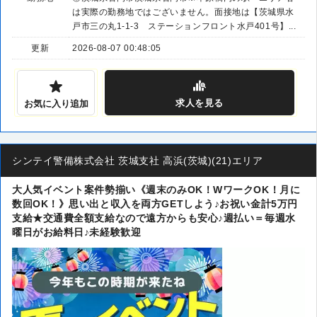
は実際の勤務地ではございません。面接地は【茨城県水
戸市三の丸1-1-3 ステーションフロント水戸401号】...
更新
2026-08-07 00:48:05
求人
を見る
お気に入り追加
シンテイ警備株式会社 茨城支社 高浜(茨城)(21)エリア
大人気イベント案件勢揃い《週末のみOK！WワークOK！月に
数回OK！》思い出と収入を両方GETしよう♪お祝い金計5万円
支給★交通費全額支給なので遠方からも安心♪週払い＝毎週水
曜日がお給料日♪未経験歓迎