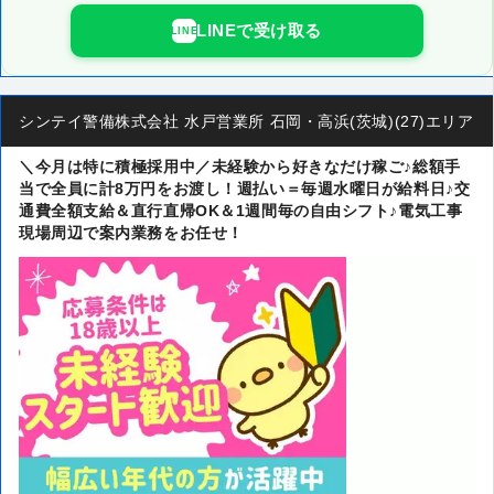
LINEで受け取る
LINE
シンテイ警備株式会社 水戸営業所 石岡・高浜(茨城)(27)エリア
＼今月は特に積極採用中／未経験から好きなだけ稼ご♪総額手
当で全員に計8万円をお渡し！週払い＝毎週水曜日が給料日♪交
通費全額支給＆直行直帰OK＆1週間毎の自由シフト♪電気工事
現場周辺で案内業務をお任せ！