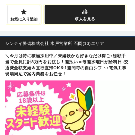
求人
を見る
お気に入り追加
シンテイ警備株式会社 水戸営業所 石岡(13)エリア
＼今月は特に積極採用中／未経験から好きなだけ稼ご♪総額手
当で全員に計8万円をお渡し！週払い＝毎週水曜日が給料日♪交
通費全額支給＆直行直帰OK＆1週間毎の自由シフト♪電気工事
現場周辺で案内業務をお任せ！