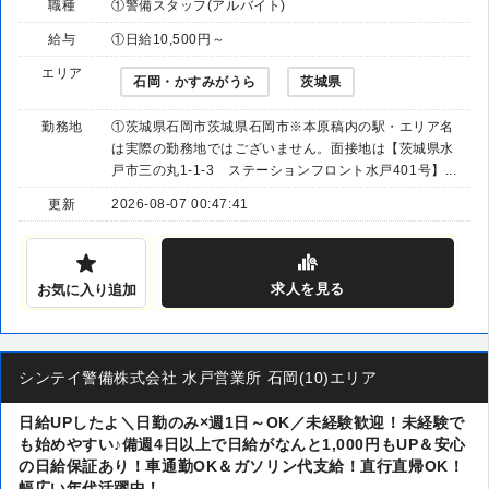
職種
①警備スタッフ(アルバイト)
給与
①日給10,500円～
エリア
石岡・かすみがうら
茨城県
勤務地
①茨城県石岡市茨城県石岡市※本原稿内の駅・エリア名
は実際の勤務地ではございません。面接地は【茨城県水
戸市三の丸1-1-3 ステーションフロント水戸401号】...
更新
2026-08-07 00:47:41
求人
を見る
お気に入り追加
シンテイ警備株式会社 水戸営業所 石岡(10)エリア
日給UPしたよ＼日勤のみ×週1日～OK／未経験歓迎！未経験で
も始めやすい♪備週4日以上で日給がなんと1,000円もUP＆安心
の日給保証あり！車通勤OK＆ガソリン代支給！直行直帰OK！
幅広い年代活躍中！