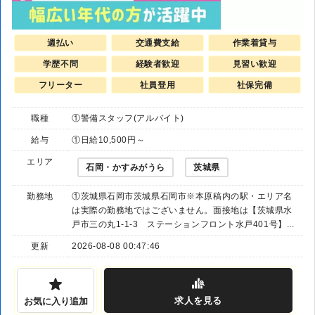
週払い
交通費支給
作業着貸与
学歴不問
経験者歓迎
見習い歓迎
フリーター
社員登用
社保完備
職種
①警備スタッフ(アルバイト)
給与
①日給10,500円～
エリア
石岡・かすみがうら
茨城県
勤務地
①茨城県石岡市茨城県石岡市※本原稿内の駅・エリア名
は実際の勤務地ではございません。面接地は【茨城県水
戸市三の丸1-1-3 ステーションフロント水戸401号】...
更新
2026-08-08 00:47:46
求人
を見る
お気に入り追加