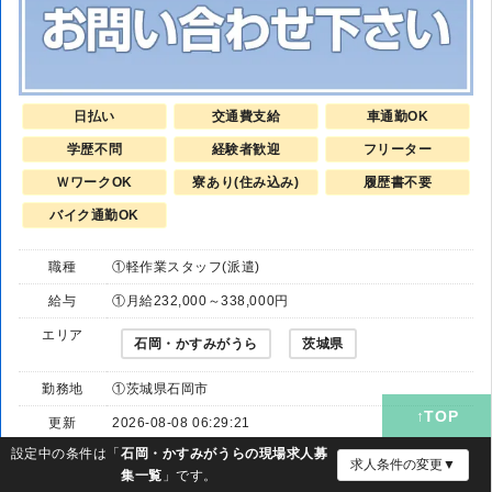
日払い
交通費支給
車通勤OK
学歴不問
経験者歓迎
フリーター
ＷワークOK
寮あり(住み込み)
履歴書不要
バイク通勤OK
職種
①軽作業スタッフ(派遣)
給与
①月給232,000～338,000円
エリア
石岡・かすみがうら
茨城県
勤務地
①茨城県石岡市
更新
2026-08-08 06:29:21
設定中の条件は「
石岡・かすみがうらの現場求人募
求人条件の変更▼
集一覧
」です。