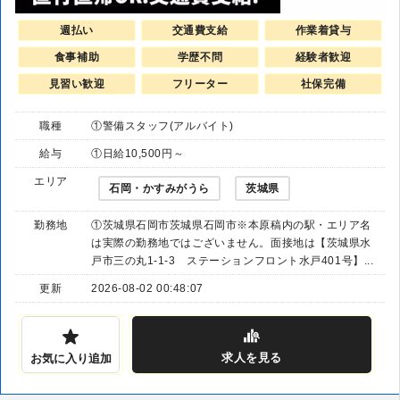
週払い
交通費支給
作業着貸与
食事補助
学歴不問
経験者歓迎
見習い歓迎
フリーター
社保完備
職種
①警備スタッフ(アルバイト)
給与
①日給10,500円～
エリア
石岡・かすみがうら
茨城県
勤務地
①茨城県石岡市茨城県石岡市※本原稿内の駅・エリア名
は実際の勤務地ではございません。面接地は【茨城県水
戸市三の丸1-1-3 ステーションフロント水戸401号】...
更新
2026-08-02 00:48:07
求人
を見る
お気に入り追加