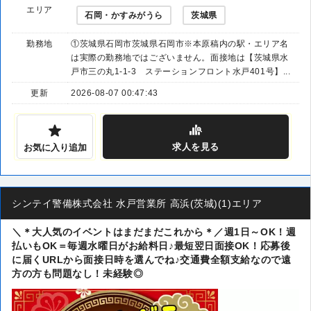
エリア
石岡・かすみがうら
茨城県
勤務地
①茨城県石岡市茨城県石岡市※本原稿内の駅・エリア名
は実際の勤務地ではございません。面接地は【茨城県水
戸市三の丸1-1-3 ステーションフロント水戸401号】...
更新
2026-08-07 00:47:43
求人
を見る
お気に入り追加
シンテイ警備株式会社 水戸営業所 高浜(茨城)(1)エリア
＼＊大人気のイベントはまだまだこれから＊／週1日～OK！週
払いもOK＝毎週水曜日がお給料日♪最短翌日面接OK！応募後
に届くURLから面接日時を選んでね♪交通費全額支給なので遠
方の方も問題なし！未経験◎