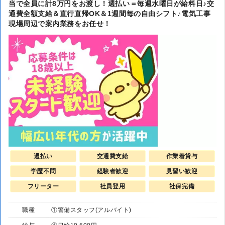
当で全員に計8万円をお渡し！週払い＝毎週水曜日が給料日♪交
通費全額支給＆直行直帰OK＆1週間毎の自由シフト♪電気工事
現場周辺で案内業務をお任せ！
週払い
交通費支給
作業着貸与
学歴不問
経験者歓迎
見習い歓迎
フリーター
社員登用
社保完備
職種
①警備スタッフ(アルバイト)