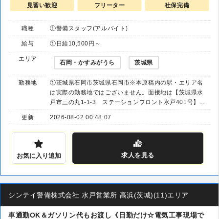
見習い歓迎
フリーター
社保完備
職種
①警備スタッフ(アルバイト)
給与
①日給10,500円～
エリア
石岡・かすみがうら
茨城県
勤務地
①茨城県石岡市茨城県石岡市※本原稿内の駅・エリア名
は実際の勤務地ではございません。面接地は【茨城県水
戸市三の丸1-1-3 ステーションフロント水戸401号】...
更新
2026-08-02 00:48:07
求人
を見る
お気に入り追加
シンテイ警備株式会社 水戸営業所 高浜(茨城)(11)エリア
車通勤OK＆ガソリン代もお渡し《日勤だけ☆電気工事現場で