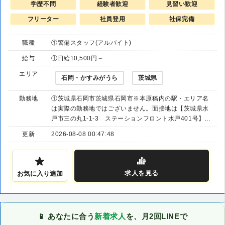
学歴不問
経験者歓迎
見習い歓迎
フリーター
社員登用
社保完備
職種
①警備スタッフ(アルバイト)
給与
①日給10,500円～
エリア
石岡・かすみがうら
茨城県
勤務地
①茨城県石岡市茨城県石岡市※本原稿内の駅・エリア名
は実際の勤務地ではございません。面接地は【茨城県水
戸市三の丸1-1-3 ステーションフロント水戸401号】...
更新
2026-08-08 00:47:48
求人
を見る
お気に入り追加
📱 あなたに合う
新着求人
を、月2回LINEで