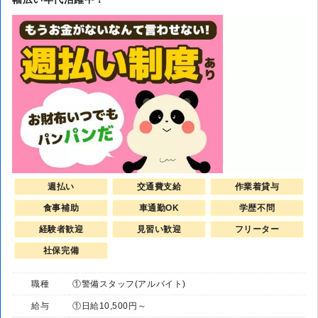
週払い
交通費支給
作業着貸与
食事補助
車通勤OK
学歴不問
経験者歓迎
見習い歓迎
フリーター
社保完備
職種
①警備スタッフ(アルバイト)
給与
①日給10,500円～