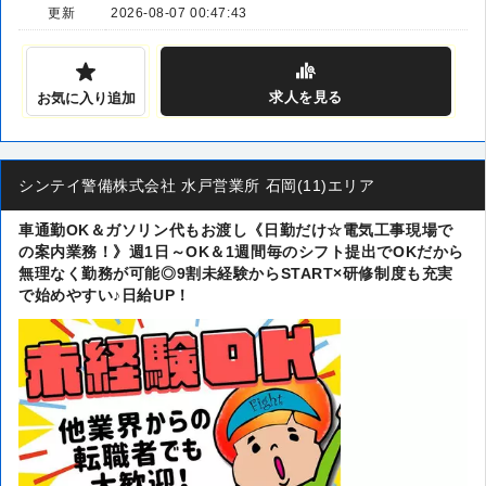
更新
2026-08-07 00:47:43
求人
を見る
お気に入り追加
シンテイ警備株式会社 水戸営業所 石岡(11)エリア
車通勤OK＆ガソリン代もお渡し《日勤だけ☆電気工事現場で
の案内業務！》週1日～OK＆1週間毎のシフト提出でOKだから
無理なく勤務が可能◎9割未経験からSTART×研修制度も充実
で始めやすい♪日給UP！