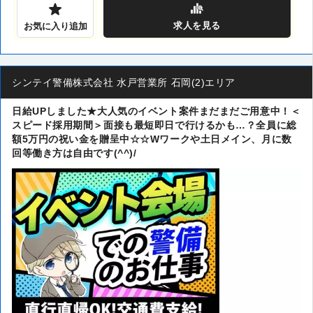
求人
を見る
お気に入り追加
シンテイ警備株式会社 水戸営業所 石岡(2)エリア
日給UPしました★大人気のイベント案件まだまだご用意中！＜
スピード採用期間＞面接も最短即日で行けるかも…？全員に総
額5万円の祝い金を贈呈中☆☆Wワークや土日メイン、月に数
回等働き方は自由です(^^)/