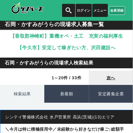
ログイン
メニュー
会員登録
石岡・かすみがうらの現場求人募集一覧
【香取郡神崎町】重機オペ・土工 充実の福利厚生
【牛久市】安定して稼ぎたい方、沢田建設へ
石岡・かすみがうらの現場求人検索結果
1～20件 / 33件
次へ
検索結果
新着順
安定募集企業
シンテイ警備株式会社 水戸営業所 高浜(茨城)(13)エリア
＼今月は特に積極採用中／未経験から好きなだけ稼ご♪総額手