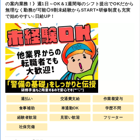
の案内業務！》週1日～OK＆1週間毎のシフト提出でOKだから
無理なく勤務が可能◎9割未経験からSTART×研修制度も充実
で始めやすい♪日給UP！
週払い
交通費支給
作業着貸与
食事補助
車通勤OK
学歴不問
経験者歓迎
見習い歓迎
フリーター
社保完備