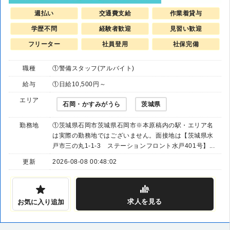
週払い
交通費支給
作業着貸与
学歴不問
経験者歓迎
見習い歓迎
フリーター
社員登用
社保完備
職種
①警備スタッフ(アルバイト)
給与
①日給10,500円～
エリア
石岡・かすみがうら
茨城県
勤務地
①茨城県石岡市茨城県石岡市※本原稿内の駅・エリア名
は実際の勤務地ではございません。面接地は【茨城県水
戸市三の丸1-1-3 ステーションフロント水戸401号】...
更新
2026-08-08 00:48:02
求人
を見る
お気に入り追加