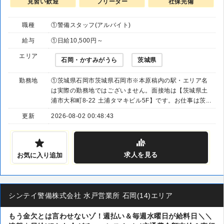
見習い歓迎
フリーター
社保完備
職種
①警備スタッフ(アルバイト)
給与
①日給10,500円～
エリア
石岡・かすみがうら
茨城県
勤務地
①茨城県石岡市茨城県石岡市※本原稿内の駅・エリア名
は実際の勤務地ではございません。面接地は【茨城県土
浦市大和町8-22 土浦タマキビル5F】です。お仕事は茨...
更新
2026-08-02 00:48:43
求人
を見る
お気に入り追加
シンテイ警備株式会社 水戸営業所 石岡(14)エリア
もう金欠とは言わせないゾ！週払い＆毎週水曜日が給料日＼＼