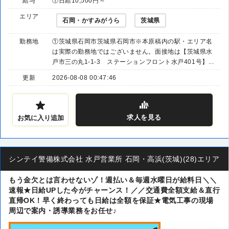
給与
①日給10,500円～
エリア
石岡・かすみがうら
茨城県
勤務地
①茨城県石岡市茨城県石岡市※本原稿内の駅・エリア名
は実際の勤務地ではございません。面接地は【茨城県水
戸市三の丸1-1-3 ステーションフロント水戸401号】...
更新
2026-08-08 00:47:46
求人
を見る
お気に入り追加
シンテイ警備株式会社 水戸営業所 石岡・高浜(茨城)(28)エリア
もう金欠とは言わせないゾ！週払い＆毎週水曜日が給料日＼＼
速報★日給UPした今がチャーンス！／／交通費全額支給＆直行
直帰OK！早く終わっても日給は全額を保証★電気工事の現場
周辺で案内・誘導業務をお任せ♪