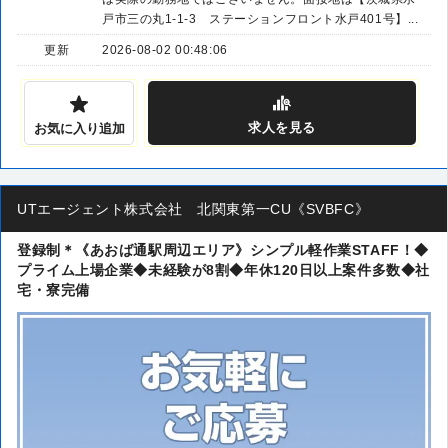
戸市三の丸1-1-3 ステーションフロント水戸401号】...
更新
2026-08-02 00:48:06
求人
を見る
お気に入り追加
UTエージェント株式会社 北関東第一CU《SVBFC》
登録制＊《あおば通駅周辺エリア》シンプル軽作業STAFF！◆
プライム上場企業◆未経験が8割◆年休120日以上案件多数◆社
宅・寮完備