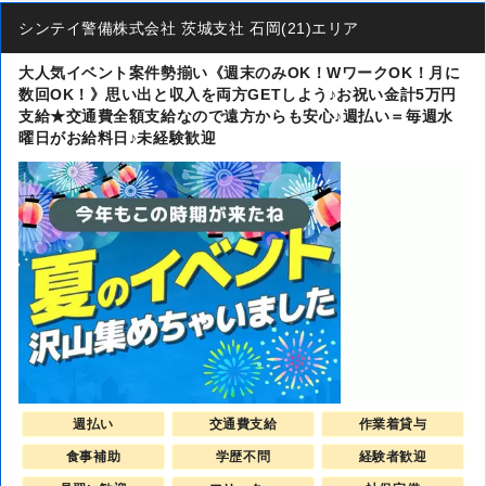
シンテイ警備株式会社 茨城支社 石岡(21)エリア
大人気イベント案件勢揃い《週末のみOK！WワークOK！月に
数回OK！》思い出と収入を両方GETしよう♪お祝い金計5万円
支給★交通費全額支給なので遠方からも安心♪週払い＝毎週水
曜日がお給料日♪未経験歓迎
週払い
交通費支給
作業着貸与
食事補助
学歴不問
経験者歓迎