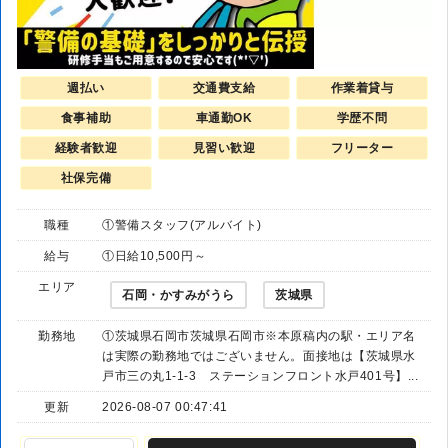
週払い
交通費支給
作業着貸与
食事補助
車通勤OK
学歴不問
経験者歓迎
見習い歓迎
フリーター
社保完備
職種
①警備スタッフ(アルバイト)
給与
①日給10,500円～
エリア
石岡・かすみがうら
茨城県
勤務地
①茨城県石岡市茨城県石岡市※本原稿内の駅・エリア名
は実際の勤務地ではございません。面接地は【茨城県水
戸市三の丸1-1-3 ステーションフロント水戸401号】...
更新
2026-08-07 00:47:41