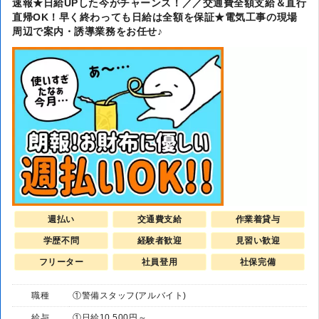
速報★日給UPした今がチャーンス！／／交通費全額支給＆直行
直帰OK！早く終わっても日給は全額を保証★電気工事の現場
周辺で案内・誘導業務をお任せ♪
週払い
交通費支給
作業着貸与
学歴不問
経験者歓迎
見習い歓迎
フリーター
社員登用
社保完備
職種
①警備スタッフ(アルバイト)
給与
①日給10,500円～