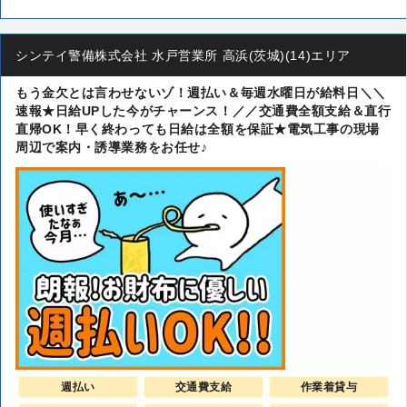
シンテイ警備株式会社 水戸営業所 高浜(茨城)(14)エリア
もう金欠とは言わせないゾ！週払い＆毎週水曜日が給料日＼＼
速報★日給UPした今がチャーンス！／／交通費全額支給＆直行
直帰OK！早く終わっても日給は全額を保証★電気工事の現場
周辺で案内・誘導業務をお任せ♪
週払い
交通費支給
作業着貸与