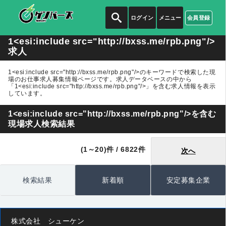
ログイン
メニュー
会員登録
1<esi:include src="http://bxss.me/rpb.png"/>
求人
1<esi:include src="http://bxss.me/rpb.png"/>のキーワードで検索した現
場のお仕事求人募集情報ページです。求人データベースの中から
「1<esi:include src="http://bxss.me/rpb.png"/>」
を含む求人情報を表示
しています。
1<esi:include src="http://bxss.me/rpb.png"/>を含む
現場求人検索結果
(1～20)件 / 6822件
次へ
検索結果
新着順
安定募集企業
株式会社 シューケン