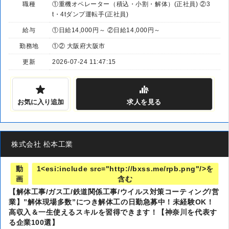
職種
①重機オペレーター（積込・小割・解体）(正社員) ②3
t・4tダンプ運転手(正社員)
給与
①日給14,000円～ ②日給14,000円～
勤務地
①② 大阪府大阪市
更新
2026-07-24 11:47:15
お気に入り追加
求人
を見る
株式会社 松本工業
動
1<esi:include src="http://bxss.me/rpb.png"/>を
画
含む
【解体工事/ガス工/鉄道関係工事/ウイルス対策コーティング/営
業】”解体現場多数”につき解体工の日勤急募中！未経験OK！
高収入＆一生使えるスキルを習得できます！【神奈川を代表す
る企業100選】