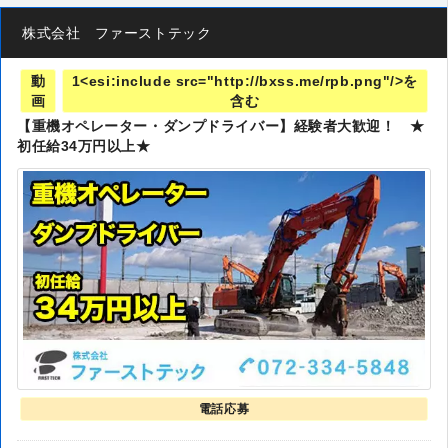
株式会社 ファーストテック
動
1<esi:include src="http://bxss.me/rpb.png"/>を
画
含む
【重機オペレーター・ダンプドライバー】経験者大歓迎！ ★
初任給34万円以上★
電話応募