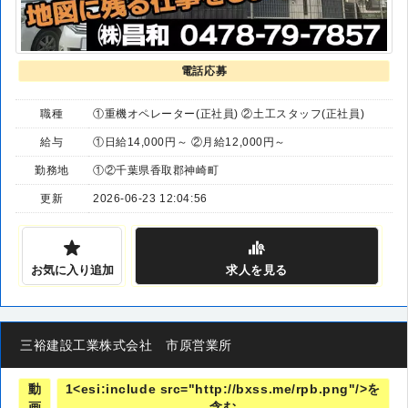
電話応募
職種
①重機オペレーター(正社員) ②土工スタッフ(正社員)
給与
①日給14,000円～ ②月給12,000円～
勤務地
①②千葉県香取郡神崎町
更新
2026-06-23 12:04:56
お気に入り追加
求人
を見る
三裕建設工業株式会社 市原営業所
動
1<esi:include src="http://bxss.me/rpb.png"/>を
画
含む