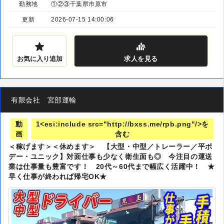
勤務地
①②③千葉県市原市
更新
2026-07-15 14:00:06
お気に入り追加
求人
を見る
有限会社 宮部運輸
動
1<esi:include src="http://bxss.me/rpb.png"/>を
画
含む
＜稼げます＞＜休めます＞ 【大型・中型／トレーラー／平ボ
デー・ユニック】対面仕事も少なく衛生面も◎ 今注目の運送
業は仕事量も豊富です！ 20代～60代まで幅広く活躍中！ ★
早く仕事が終われば帰宅OK★