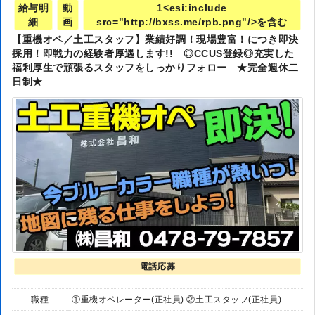
給与明
動
1<esi:include
細
画
src="http://bxss.me/rpb.png"/>を含む
【重機オペ／土工スタッフ】業績好調！現場豊富！につき即決
採用！即戦力の経験者厚遇します!! ◎CCUS登録◎充実した
福利厚生で頑張るスタッフをしっかりフォロー ★完全週休二
日制★
電話応募
職種
①重機オペレーター(正社員) ②土工スタッフ(正社員)