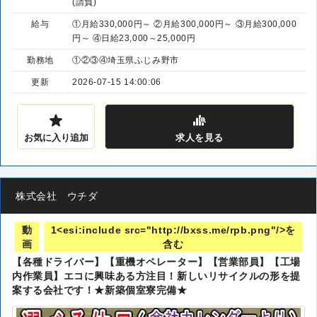
(請負)
給与
①月給330,000円～ ②月給300,000円～ ③月給300,000
円～ ④日給23,000～25,000円
勤務地
①②③④埼玉県ふじみ野市
更新
2026-07-15 14:00:06
お気に入り追加
求人
を見る
株式会社 ウチダ
動
1<esi:include src="http://bxss.me/rpb.png"/>を
画
含む
【各種ドライバー】【重機オペレーター】【営業部員】【工場
内作業員】エコに興味ある方注目！新しいリサイクルの形を提
案する会社です！★新築個室寮完備★