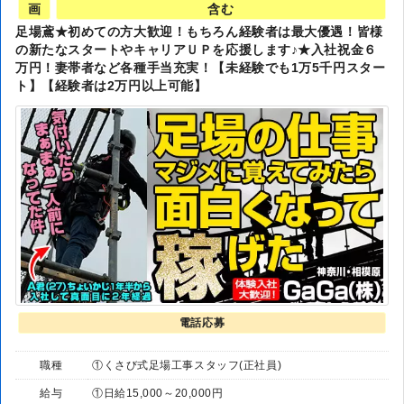
画
含む
足場鳶★初めての方大歓迎！もちろん経験者は最大優遇！皆様
の新たなスタートやキャリアＵＰを応援します♪★入社祝金６
万円！妻帯者など各種手当充実！【未経験でも1万5千円スター
ト】【経験者は2万円以上可能】
電話応募
職種
①くさび式足場工事スタッフ(正社員)
給与
①日給15,000～20,000円