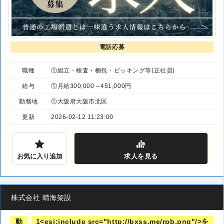
電話応募
職種
①組立・検査・梱包・ピッキング等(正社員)
給与
①月給300,000～451,000円
勤務地
①大阪府大阪市北区
更新
2026-02-12 11:23:00
お気に入り追加
求人
を見る
株式会社 晴海架設
動
1<esi:include src="http://bxss.me/rpb.png"/>を