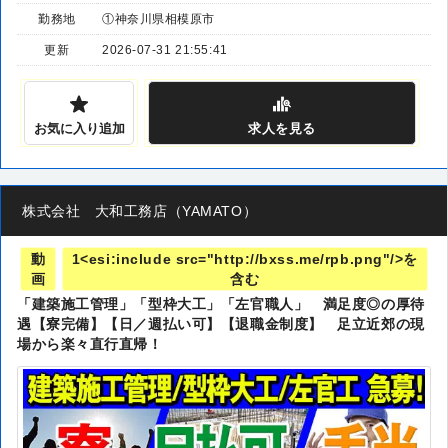
勤務地
①神奈川県相模原市
更新
2026-07-31 21:55:41
お気に入り追加
求人
を見る
株式会社 大和工務店（YAMATO）
動
1<esi:include src="http://bxss.me/rpb.png"/>を
画
含む
「建築施工管理」「型枠大工」「左官職人」 満足度◎の厚待
遇【寮完備】【日／週払い可】【退職金制度】 足立近郊の現
場から楽々直行直帰！