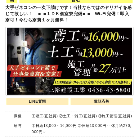
大手ゼネコンの一次下請けです！当社ならではのヤリガイを感
じて欲しい！ ■□■１ＤＫ個室寮完備■□■ Wi-Fi完備！即入
寮可！今なら寮費１ヶ月無料！
LINE質問
電話応募
職種
①鳶工(正社員) ②土工・雑工(正社員) ③施工管理(正社員)
給与
①日給13,000～16,000円 ②日給13,000円～ ③月給270,
000円～