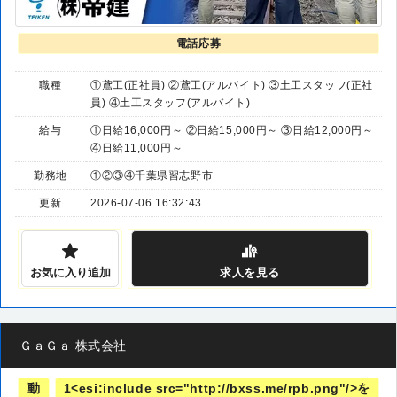
電話応募
職種
①鳶工(正社員) ②鳶工(アルバイト) ③土工スタッフ(正社
員) ④土工スタッフ(アルバイト)
給与
①日給16,000円～ ②日給15,000円～ ③日給12,000円～
④日給11,000円～
勤務地
①②③④千葉県習志野市
更新
2026-07-06 16:32:43
お気に入り追加
求人
を見る
ＧａＧａ 株式会社
動
1<esi:include src="http://bxss.me/rpb.png"/>を