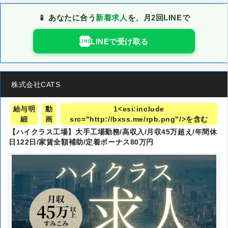
📱 あなたに合う
新着求人
を、月2回LINEで
LINEで受け取る
LINE
株式会社CATS
給与明
動
1<esi:include
細
画
src="http://bxss.me/rpb.png"/>を含む
【ハイクラス工場】大手工場勤務/高収入/月収45万超え/年間休
日122日/家賃全額補助/定着ボーナス80万円