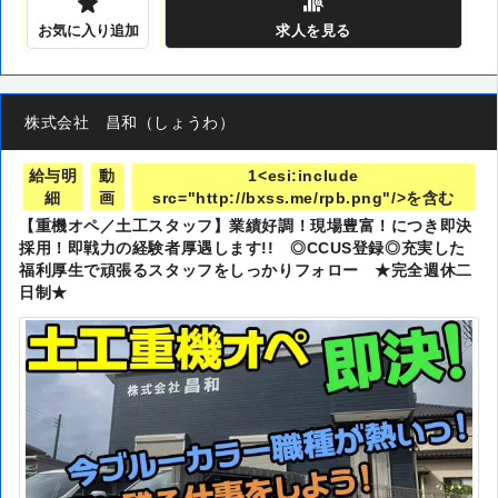
お気に入り追加
求人
を見る
株式会社 昌和（しょうわ）
給与明
動
1<esi:include
細
画
src="http://bxss.me/rpb.png"/>を含む
【重機オペ／土工スタッフ】業績好調！現場豊富！につき即決
採用！即戦力の経験者厚遇します!! ◎CCUS登録◎充実した
福利厚生で頑張るスタッフをしっかりフォロー ★完全週休二
日制★