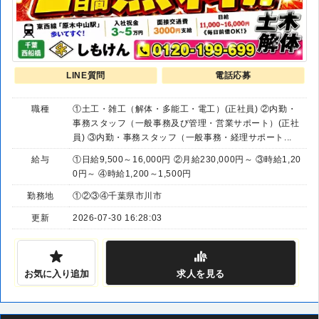
LINE質問
電話応募
職種
①土工・雑工（解体・多能工・電工）(正社員) ②内勤・
事務スタッフ（一般事務及び管理・営業サポート）(正社
員) ③内勤・事務スタッフ（一般事務・経理サポート...
給与
①日給9,500～16,000円 ②月給230,000円～ ③時給1,20
0円～ ④時給1,200～1,500円
勤務地
①②③④千葉県市川市
更新
2026-07-30 16:28:03
お気に入り追加
求人
を見る