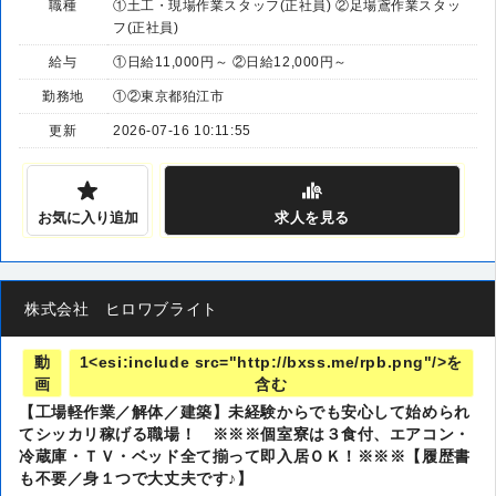
職種
①土工・現場作業スタッフ(正社員) ②足場鳶作業スタッ
フ(正社員)
給与
①日給11,000円～ ②日給12,000円～
勤務地
①②東京都狛江市
更新
2026-07-16 10:11:55
お気に入り追加
求人
を見る
株式会社 ヒロワブライト
動
1<esi:include src="http://bxss.me/rpb.png"/>を
画
含む
【工場軽作業／解体／建築】未経験からでも安心して始められ
てシッカリ稼げる職場！ ※※※個室寮は３食付、エアコン・
冷蔵庫・ＴＶ・ベッド全て揃って即入居ＯＫ！※※※【履歴書
も不要／身１つで大丈夫です♪】