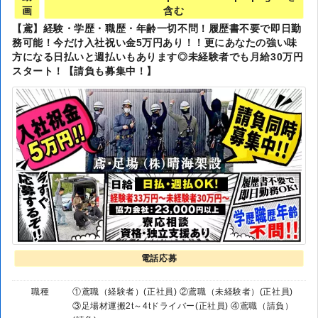
画
含む
【鳶】経験・学歴・職歴・年齢一切不問！履歴書不要で即日勤
務可能！今だけ入社祝い金5万円あり！！更にあなたの強い味
方になる日払いと週払いもあります◎未経験者でも月給30万円
スタート！【請負も募集中！】
電話応募
職種
①鳶職（経験者）(正社員) ②鳶職（未経験者）(正社員)
③足場材運搬2t～4tドライバー(正社員) ④鳶職（請負）