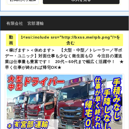
有限会社 宮部運輸
動
1<esi:include src="http://bxss.me/rpb.png"/>を
画
含む
＜稼げます＞＜休めます＞ 【大型・中型／トレーラー／平ボ
デー・ユニック】対面仕事も少なく衛生面も◎ 今注目の運送
業は仕事量も豊富です！ 20代～60代まで幅広く活躍中！ ★
早く仕事が終われば帰宅OK★