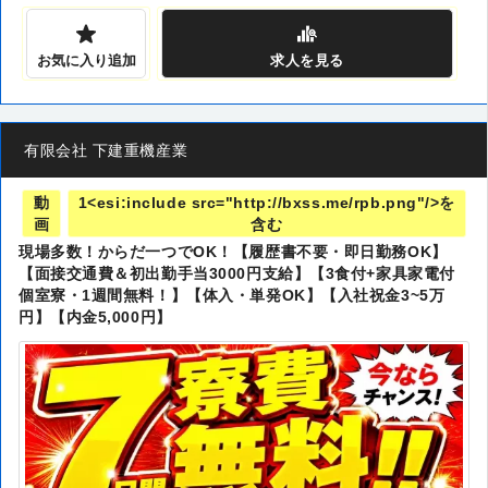
お気に入り追加
求人
を見る
有限会社 下建重機産業
動
1<esi:include src="http://bxss.me/rpb.png"/>を
画
含む
現場多数！からだ一つでOK！【履歴書不要・即日勤務OK】
【面接交通費＆初出勤手当3000円支給】【3食付+家具家電付
個室寮・1週間無料！】【体入・単発OK】【入社祝金3~5万
円】【内金5,000円】