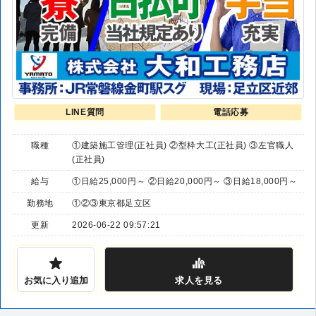
LINE質問
電話応募
職種
①建築施工管理(正社員) ②型枠大工(正社員) ③左官職人
(正社員)
給与
①日給25,000円～ ②日給20,000円～ ③日給18,000円～
勤務地
①②③東京都足立区
更新
2026-06-22 09:57:21
お気に入り追加
求人
を見る