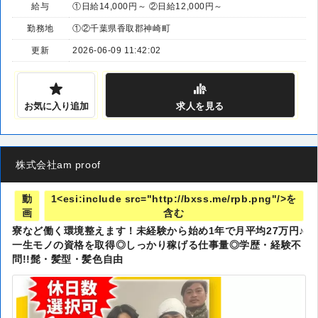
給与
①日給14,000円～ ②日給12,000円～
勤務地
①②千葉県香取郡神崎町
更新
2026-06-09 11:42:02
お気に入り追加
求人
を見る
株式会社am proof
動
1<esi:include src="http://bxss.me/rpb.png"/>を
画
含む
寮など働く環境整えます！未経験から始め1年で月平均27万円♪
一生モノの資格を取得◎しっかり稼げる仕事量◎学歴・経験不
問!!髭・髪型・髪色自由