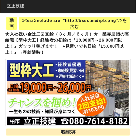
立正技建
動
1<esi:include src="http://bxss.me/rpb.png"/>を
画
含む
★入社祝い金は二回支給（３ヶ月／６ヶ月）★ 業界屈指の高
給職【型枠大工】経験者の初給は『19,000円～26,000円以
上！』ガッツリ稼げます！ ●見習いでも日給『15,000円以
上！』→昇給随時！
電話応募