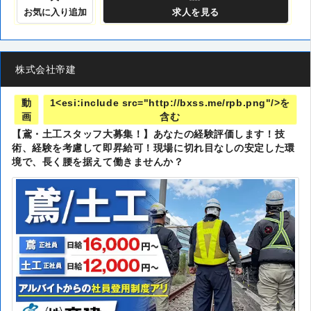
お気に入り追加
求人
を見る
株式会社帝建
動
1<esi:include src="http://bxss.me/rpb.png"/>を
画
含む
【鳶・土工スタッフ大募集！】あなたの経験評価します！技
術、経験を考慮して即昇給可！現場に切れ目なしの安定した環
境で、長く腰を据えて働きませんか？