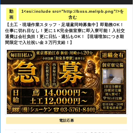
動
1<esi:include src="http://bxss.me/rpb.png"/>を
画
含む
【土工・現場作業スタッフ・足場鳶同時募集中】即勤務OK！
仕事に切れ目なし！更に１K完全個室寮に即入寮可能！入社交
通費は会社負担！更に日払・週払もOK！【現場増加につき期
間限定で入社祝い金３万円支給！】
電話応募