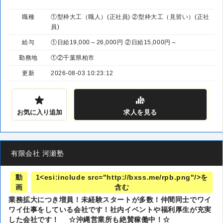
職種
①型枠大工（職人）(正社員) ②型枠大工（見習い）(正社
員)
給与
①日給19,000～26,000円 ②日給15,000円～
勤務地
①②千葉県柏市
更新
2026-08-03 10:23:12
お気に入り追加
求人
を見る
有限会社 河瀬塾
動
1<esi:include src="http://bxss.me/rpb.png"/>を
画
含む
業務拡大につき増員！未経験スタートが多数！仲間同士でワイ
ワイ仕事をしている会社です！社内イベントや福利厚生が充実
した会社です！ ☆沖縄営業所も絶賛稼働中！☆